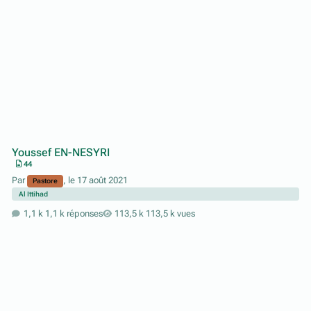
Youssef EN-NESYRI
44
Par
,
le 17 août 2021
Pastore
Al Ittihad
1,1 k réponses
113,5 k vues