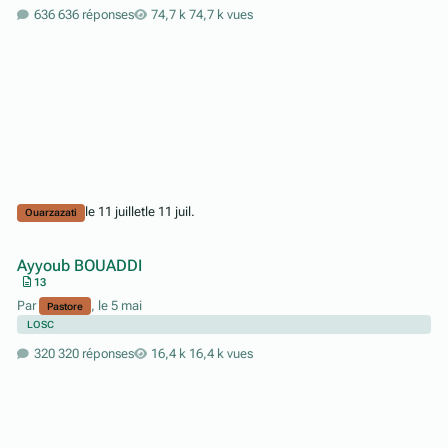
636 réponses
74,7 k vues
le 11 juillet
le 11 juil.
Ouarzazati
Ayyoub BOUADDI
13
Par
,
le 5 mai
Pastore
LOSC
320 réponses
16,4 k vues