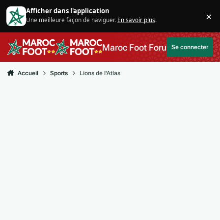
Aller au contenu
Afficher dans l'application
×
Une meilleure façon de naviguer.
En savoir plus
.
Di
Maroc Foot Forum
Se connecter
Accueil
Sports
Lions de l'Atlas