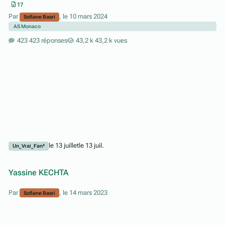
17
Par
,
le 10 mars 2024
Sofiane Basri
AS Monaco
423 réponses
43,2 k vues
le 13 juillet
le 13 juil.
Un_Vrai_Fan²
Yassine KECHTA
Par
,
le 14 mars 2023
Sofiane Basri