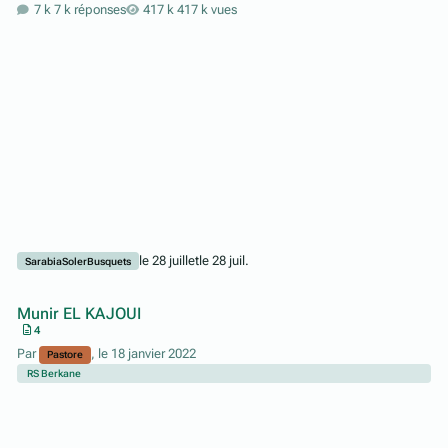
7 k réponses
417 k vues
le 28 juillet
le 28 juil.
SarabiaSolerBusquets
Munir EL KAJOUI
4
Par
,
le 18 janvier 2022
Pastore
RS Berkane