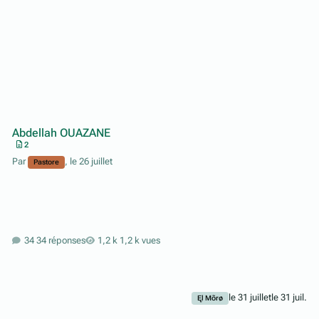
Abdellah OUAZANE
2
Par
,
le 26 juillet
Pastore
34 réponses
1,2 k vues
le 31 juillet
le 31 juil.
Ęl Mõrø