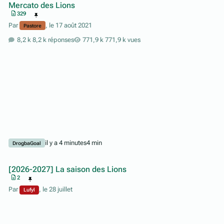
Mercato des Lions
329
Par
,
le 17 août 2021
Pastore
8,2 k réponses
771,9 k vues
il y a 4 minutes
4 min
DrogbaGoal
[2026-2027] La saison des Lions
2
Par
,
le 28 juillet
Lufyl