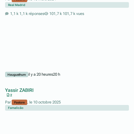
Real Madrid
1,1 k réponses
101,7 k vues
il y a 20 heures
20 h
Haugusthum
Yassir ZABIRI
2
Par
,
le 10 octobre 2025
Pastore
Famalicão