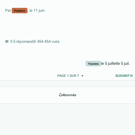
Par
,
le 11 juin
Pastore
5 réponses
454 vues
le 5 juillet
le 5 juil.
Younes
D
PAGE 1 SUR 7
SUIVANT
Abonnés