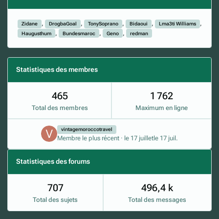
Zidane
DrogbaGoal
TonySoprano
Bidaoui
Lma3ti Williams
Haugusthum
Bundesmaroc
Geno
redman
Statistiques des membres
465
1 762
Total des membres
Maximum en ligne
vintagemoroccotravel
Membre le plus récent
·
le 17 juillet
le 17 juil.
Statistiques des forums
707
496,4 k
Total des sujets
Total des messages