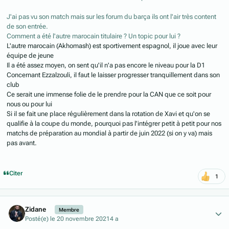
J'ai pas vu son match mais sur les forum du barça ils ont l'air très content
de son entrée.
Comment a été l'autre marocain titulaire ? Un topic pour lui ?
L'autre marocain (Akhomash) est sportivement espagnol, il joue avec leur
équipe de jeune
Il a été assez moyen, on sent qu'il n'a pas encore le niveau pour la D1
Concernant Ezzalzouli, il faut le laisser progresser tranquillement dans son
club
Ce serait une immense folie de le prendre pour la CAN que ce soit pour
nous ou pour lui
Si il se fait une place régulièrement dans la rotation de Xavi et qu'on se
qualifie à la coupe du monde, pourquoi pas l'intégrer petit à petit pour nos
matchs de préparation au mondial à partir de juin 2022 (si on y va) mais
pas avant.
Citer
1
Author stats
Zidane
Membre
Posté(e)
le 20 novembre 2021
4 a