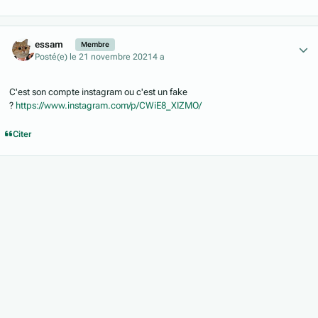
Author stats
essam
Membre
Posté(e)
le 21 novembre 2021
4 a
C'est son compte instagram ou c'est un fake
?
https://www.instagram.com/p/CWiE8_XIZMO/
Citer