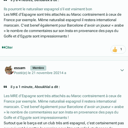
Il y a 4 heures, Benbarek a dit :
Ils pourront le naturaliser espagnol s'il est vraiment bon
Les MRE d’Espagne sont très attachés au Maroc contrairement à ceux de
France par exemple. Même naturalisé espagnol il restera international
marocain. C’est benef également pour Barcelone d’avoir un joueur « arabe
» le nombre de commentaires sur son Insta en provenance des pays du
Golfe et d’Egypte sont impressionnants !
Citer
1
Author stats
essam
Membre
Posté(e)
le 21 novembre 2021
4 a
il y a 1 minute, Aboukhlal a dit :
Les MRE d’Espagne sont très attachés au Maroc contrairement à ceux de
France par exemple. Même naturalisé espagnol il restera international
marocain. C’est benef également pour Barcelone d’avoir un joueur « arabe
» le nombre de commentaires sur son Insta en provenance des pays du
Golfe et d’Egypte sont impressionnants !
Surtout que le barça est un club très anti espagnol, c'est certainement pas