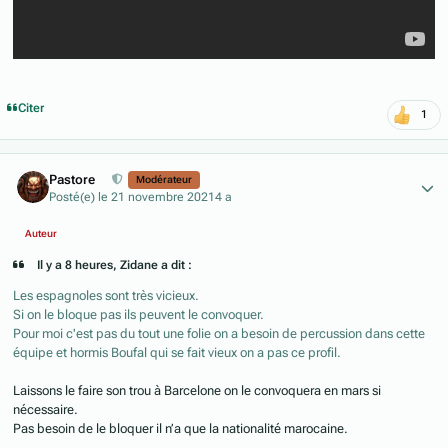
Citer
1
Author stats
Pastore
Modérateur
Posté(e)
le 21 novembre 2021
4 a
Auteur
Il y a 8 heures, Zidane a dit :
Les espagnoles sont très vicieux.
Si on le bloque pas ils peuvent le convoquer.
Pour moi c'est pas du tout une folie on a besoin de percussion dans cette
équipe et hormis Boufal qui se fait vieux on a pas ce profil.
Laissons le faire son trou à Barcelone on le convoquera en mars si
nécessaire.
Pas besoin de le bloquer il n’a que la nationalité marocaine.