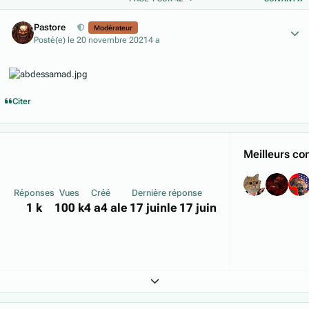
Author stats
Pastore
Modérateur
Posté(e)
le 20 novembre 2021
4 a
Citer
Meilleurs con
Réponses
Vues
Créé
Dernière réponse
1 k
100 k
4 a
4 a
le 17 juin
le 17 juin
Expand topic overview
Author stats