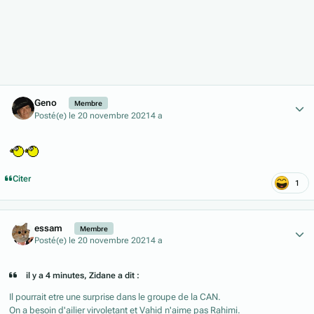
Author stats
Geno
Membre
Posté(e)
le 20 novembre 2021
4 a
Citer
1
Author stats
essam
Membre
Posté(e)
le 20 novembre 2021
4 a
il y a 4 minutes, Zidane a dit :
Il pourrait etre une surprise dans le groupe de la CAN.
On a besoin d'ailier virvoletant et Vahid n'aime pas Rahimi.