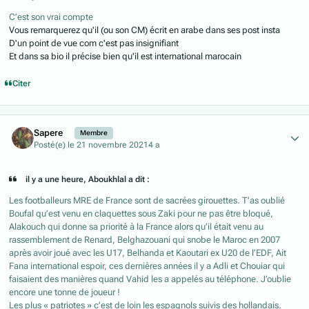
C’est son vrai compte
Vous remarquerez qu'il (ou son CM) écrit en arabe dans ses post insta
D'un point de vue com c'est pas insignifiant
Et dans sa bio il précise bien qu'il est international marocain
Citer
Author stats
Sapere
Membre
Posté(e)
le 21 novembre 2021
4 a
il y a une heure, Aboukhlal a dit :
Les footballeurs MRE de France sont de sacrées girouettes. T’as oublié
Boufal qu’est venu en claquettes sous Zaki pour ne pas être bloqué,
Alakouch qui donne sa priorité à la France alors qu’il était venu au
rassemblement de Renard, Belghazouani qui snobe le Maroc en 2007
après avoir joué avec les U17, Belhanda et Kaoutari ex U20 de l’EDF, Ait
Fana international espoir, ces dernières années il y a Adli et Chouiar qui
faisaient des manières quand Vahid les a appelés au téléphone. J’oublie
encore une tonne de joueur !
Les plus « patriotes » c’est de loin les espagnols suivis des hollandais.