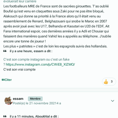
évoluerait leur carrière
Les footballeurs MRE de France sont de sacrées girouettes. T’as oublié
Boufal qu’est venu en claquettes sous Zaki pour ne pas être bloqué,
Alakouch qui donne sa priorité à la France alors qu’il était venu au
rassemblement de Renard, Belghazouani qui snobe le Maroc en 2007
après avoir joué avec les U17, Belhanda et Kaoutari ex U20 de l’EDF, Ait
Fana international espoir, ces dernières années il y a Adli et Chouiar qui
faisaient des manières quand Vahid les a appelés au téléphone. J’oublie
encore une tonne de joueur !
Les plus « patriotes » c’est de loin les espagnols suivis des hollandais.
il y a une heure, essam a dit :
C'est son compte instagram ou c'est un fake
?
https://www.instagram.com/p/CWiE8_XIZMO/
C’est son vrai compte
Citer
3
Author stats
essam
Membre
Posté(e)
le 21 novembre 2021
4 a
il y a 11 minutes, Aboukhlal a dit :