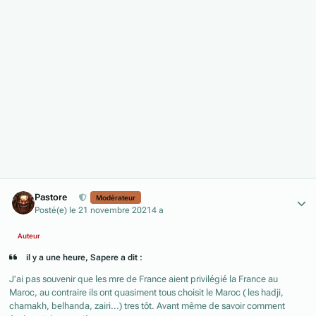
Author stats
Pastore
Modérateur
Posté(e)
le 21 novembre 2021
4 a
Auteur
il y a une heure, Sapere a dit :
J’ai pas souvenir que les mre de France aient privilégié la France au
Maroc, au contraire ils ont quasiment tous choisit le Maroc ( les hadji,
chamakh, belhanda, zairi...) tres tôt. Avant même de savoir comment