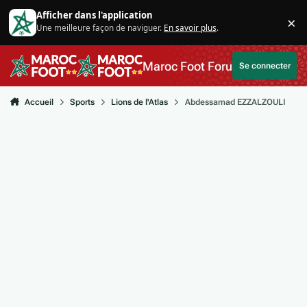
Aller au contenu
Afficher dans l'application
×
Une meilleure façon de naviguer.
En savoir plus
.
Di
Maroc Foot Forum
Se connecter
Accueil
Sports
Lions de l'Atlas
Abdessamad EZZALZOULI