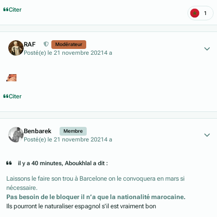
Citer
1
Author stats
RAF
Modérateur
Posté(e)
le 21 novembre 2021
4 a
Citer
Author stats
Benbarek
Membre
Posté(e)
le 21 novembre 2021
4 a
il y a 40 minutes, Aboukhlal a dit :
Laissons le faire son trou à Barcelone on le convoquera en mars si
nécessaire.
Pas besoin de le bloquer il n’a que la nationalité marocaine.
Ils pourront le naturaliser espagnol s'il est vraiment bon