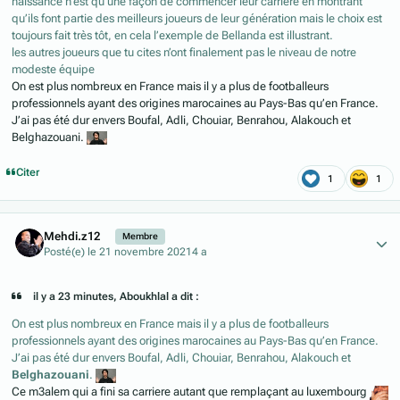
naissance n’est qu’une façon de commencer leur carrière en montrant
qu’ils font partie des meilleurs joueurs de leur génération mais le choix est
toujours fait très tôt, en cela l’exemple de Bellanda est illustrant.
les autres joueurs que tu cites n’ont finalement pas le niveau de notre
modeste équipe
On est plus nombreux en France mais il y a plus de footballeurs
professionnels ayant des origines marocaines au Pays-Bas qu’en France.
J’ai pas été dur envers Boufal, Adli, Chouiar, Benrahou, Alakouch et
Belghazouani.
Citer
1
1
Author stats
Mehdi.z12
Membre
Posté(e)
le 21 novembre 2021
4 a
il y a 23 minutes, Aboukhlal a dit :
On est plus nombreux en France mais il y a plus de footballeurs
professionnels ayant des origines marocaines au Pays-Bas qu’en France.
J’ai pas été dur envers Boufal, Adli, Chouiar, Benrahou, Alakouch et
Belghazouani
.
Ce m3alem qui a fini sa carriere autant que remplaçant au luxembourg