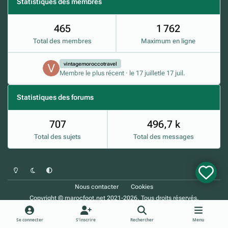
Statistiques des membres
465
1 762
Total des membres
Maximum en ligne
vintagemoroccotravel
Membre le plus récent
·
le 17 juillet
le 17 juil.
Statistiques des forums
707
496,7 k
Total des sujets
Total des messages
Mode clair
Mode sombre
Préférence du système
x
Nous contacter
Cookies
Copyright © marocfoot.net 2021-2026. Tous droits réservés.
Powered by
Invision Community
Se connecter
S’inscrire
Rechercher
Menu