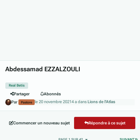
Abdessamad EZZALZOULI
Real Betis
Partager
Abonnés
le 20 novembre 2021
4 a
dans
Lions de l'Atlas
Par
Pastore
Commencer un nouveau sujet
Répondre à ce sujet
D
PAGE 1 SUR 42
SUIVANT