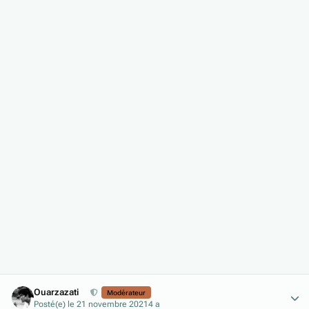
Author stats
Ouarzazati
Modérateur
Posté(e)
le 21 novembre 2021
4 a