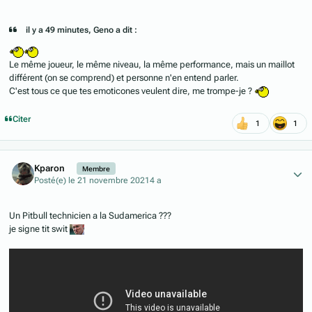
il y a 49 minutes, Geno a dit :
Le même joueur, le même niveau, la même performance, mais un maillot
différent (on se comprend) et personne n'en entend parler.
C'est tous ce que tes emoticones veulent dire, me trompe-je ?
Citer
1
1
Author stats
Kparon
Membre
Posté(e)
le 21 novembre 2021
4 a
Un Pitbull technicien a la Sudamerica ???
je signe tit swit