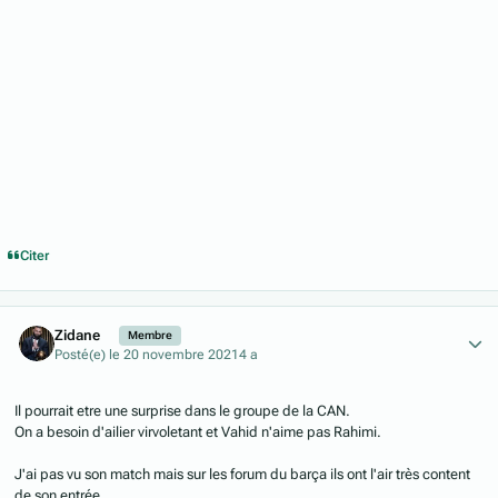
Citer
Author stats
Zidane
Membre
Posté(e)
le 20 novembre 2021
4 a
Il pourrait etre une surprise dans le groupe de la CAN.
On a besoin d'ailier virvoletant et Vahid n'aime pas Rahimi.
J'ai pas vu son match mais sur les forum du barça ils ont l'air très content
de son entrée.