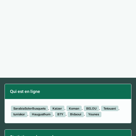
Qui est en ligne
(Afficher la liste complète)
SarabiaSolerBusquets
Kaizer
Koman
BELOU
Tetouani
tuniskor
Haugusthum
B7Y
Bidaoui
Younes