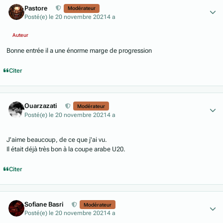
Pastore
Modérateur
Posté(e)
le 20 novembre 2021
4 a
Auteur
Bonne entrée il a une énorme marge de progression
Citer
Author stats
Ouarzazati
Modérateur
Posté(e)
le 20 novembre 2021
4 a
J'aime beaucoup, de ce que j'ai vu.
Il était déjà très bon à la coupe arabe U20.
Citer
Author stats
Sofiane Basri
Modérateur
Posté(e)
le 20 novembre 2021
4 a