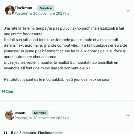
Author stats
Finekman
Membre
Posté(e)
le 20 novembre 2021
4 a
J’ai raté la 1ere mi temps j’ai pas pu voir akhomach mais ezalzouli a fait
une entrée fracassante
ll a fait son taff aussi bien que dembele par exemple et a eu un repli
défensif extraordinaire, grande combativité… il a fait quelques erreurs de
jeunesse un jaune pris bêtement et une faute aux abords de la surface qui
aurait pubcouter cher au barca
si ces jeunes veulent mouiller le maillot du mountakhab bismillah en
revanche s’il font une munir hadadi bon vent a eux !
PS: plutot ils sont ds le mountakhab les 2 jeunes mieux se sera
Citer
Author stats
essam
Membre
Posté(e)
le 20 novembre 2021
4 a
il y a 8 minutes, Finekman a dit :