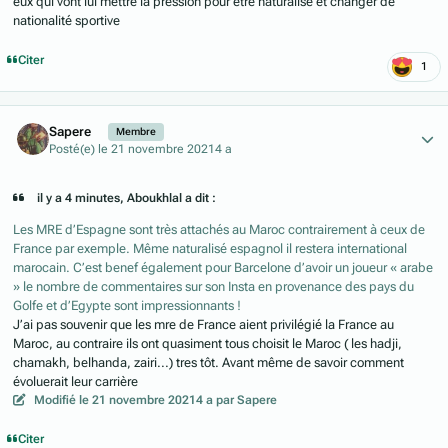
eux qui vont lui mettre la pression pour être naturalisé et changer de
nationalité sportive
Citer
1
Author stats
Sapere
Membre
Posté(e)
le 21 novembre 2021
4 a
il y a 4 minutes, Aboukhlal a dit :
Les MRE d’Espagne sont très attachés au Maroc contrairement à ceux de
France par exemple. Même naturalisé espagnol il restera international
marocain. C’est benef également pour Barcelone d’avoir un joueur « arabe
» le nombre de commentaires sur son Insta en provenance des pays du
Golfe et d’Egypte sont impressionnants !
J’ai pas souvenir que les mre de France aient privilégié la France au
Maroc, au contraire ils ont quasiment tous choisit le Maroc ( les hadji,
chamakh, belhanda, zairi...) tres tôt. Avant même de savoir comment
évoluerait leur carrière
Modifié
le 21 novembre 2021
4 a
par Sapere
Citer