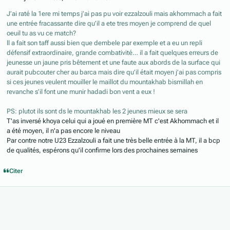
J’ai raté la 1ere mi temps j’ai pas pu voir ezzalzouli mais akhommach a fait
une entrée fracassante dire qu’il a ete tres moyen je comprend de quel
oeuil tu as vu ce match?
ll a fait son taff aussi bien que dembele par exemple et a eu un repli
défensif extraordinaire, grande combativité… il a fait quelques erreurs de
jeunesse un jaune pris bêtement et une faute aux abords de la surface qui
aurait pubcouter cher au barca mais dire qu’il était moyen j’ai pas compris
si ces jeunes veulent mouiller le maillot du mountakhab bismillah en
revanche s’il font une munir hadadi bon vent a eux !
PS: plutot ils sont ds le mountakhab les 2 jeunes mieux se sera
T'as inversé khoya celui qui a joué en première MT c'est Akhommach et il
a été moyen, il n'a pas encore le niveau
Par contre notre U23 Ezzalzouli a fait une très belle entrée à la MT, il a bcp
de qualités, espérons qu'il confirme lors des prochaines semaines
Citer