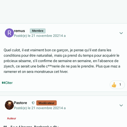
Author stats
remus
Membre
Posté(e)
le 21 novembre 2021
4 a
Quel culot, il est vraiment bon ce garçon, je pense qu'il est dans les
conditions pour être naturalisé, mais ça prend du temps pour acquérir le
précieux sésame, s'il confirme de semaine en semaine, en l'absence de
ziyech, ce serait une belle c**nerie de ne pas le prendre. Plus que maz a
ramener et on sera monstrueux cet hiver.
Citer
1
Author stats
Pastore
Modérateur
Posté(e)
le 21 novembre 2021
4 a
Auteur