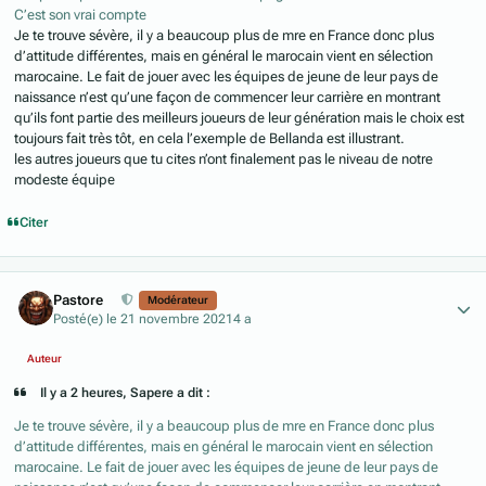
C’est son vrai compte
Je te trouve sévère, il y a beaucoup plus de mre en France donc plus
d’attitude différentes, mais en général le marocain vient en sélection
marocaine. Le fait de jouer avec les équipes de jeune de leur pays de
naissance n’est qu’une façon de commencer leur carrière en montrant
qu’ils font partie des meilleurs joueurs de leur génération mais le choix est
toujours fait très tôt, en cela l’exemple de Bellanda est illustrant.
les autres joueurs que tu cites n’ont finalement pas le niveau de notre
modeste équipe
Citer
Author stats
Pastore
Modérateur
Posté(e)
le 21 novembre 2021
4 a
Auteur
Il y a 2 heures, Sapere a dit :
Je te trouve sévère, il y a beaucoup plus de mre en France donc plus
d’attitude différentes, mais en général le marocain vient en sélection
marocaine. Le fait de jouer avec les équipes de jeune de leur pays de