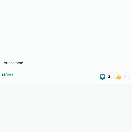
bonhomme
Citer
2
1