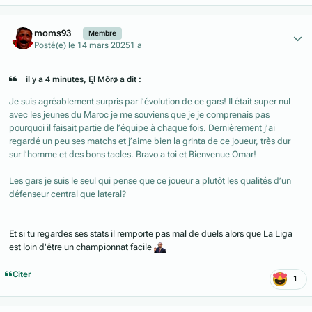
Author stats
moms93
Membre
Posté(e)
le 14 mars 2025
1 a
il y a 4 minutes, Ęl Mõrø a dit :
Je suis agréablement surpris par l’évolution de ce gars! Il était super nul
avec les jeunes du Maroc je me souviens que je je comprenais pas
pourquoi il faisait partie de l’équipe à chaque fois. Dernièrement j’ai
regardé un peu ses matchs et j’aime bien la grinta de ce joueur, très dur
sur l’homme et des bons tacles. Bravo a toi et Bienvenue Omar!
Les gars je suis le seul qui pense que ce joueur a plutôt les qualités d’un
défenseur central que lateral?
Et si tu regardes ses stats il remporte pas mal de duels alors que La Liga
est loin d'être un championnat facile
Citer
1