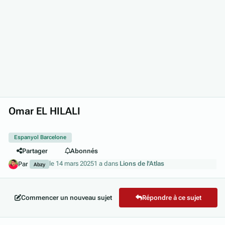
Omar EL HILALI
Espanyol Barcelone
Partager
Abonnés
le 14 mars 2025
1 a
dans
Lions de l'Atlas
Par
Abzy
Commencer un nouveau sujet
Répondre à ce sujet
Author stats