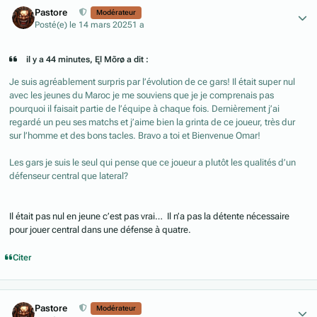
Author stats
Pastore
Modérateur
Posté(e)
le 14 mars 2025
1 a
il y a 44 minutes, Ęl Mõrø a dit :
Je suis agréablement surpris par l’évolution de ce gars! Il était super nul
avec les jeunes du Maroc je me souviens que je je comprenais pas
pourquoi il faisait partie de l’équipe à chaque fois. Dernièrement j’ai
regardé un peu ses matchs et j’aime bien la grinta de ce joueur, très dur
sur l’homme et des bons tacles. Bravo a toi et Bienvenue Omar!
Les gars je suis le seul qui pense que ce joueur a plutôt les qualités d’un
défenseur central que lateral?
Il était pas nul en jeune c’est pas vrai… Il n’a pas la détente nécessaire
pour jouer central dans une défense à quatre.
Citer
Author stats
Pastore
Modérateur