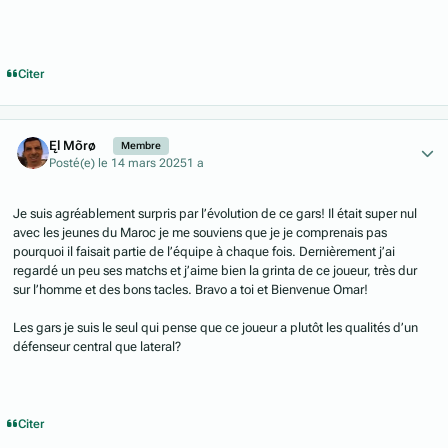
Citer
Author stats
Ęl Mõrø
Membre
Posté(e)
le 14 mars 2025
1 a
Je suis agréablement surpris par l’évolution de ce gars! Il était super nul
avec les jeunes du Maroc je me souviens que je je comprenais pas
pourquoi il faisait partie de l’équipe à chaque fois. Dernièrement j’ai
regardé un peu ses matchs et j’aime bien la grinta de ce joueur, très dur
sur l’homme et des bons tacles. Bravo a toi et Bienvenue Omar!
Les gars je suis le seul qui pense que ce joueur a plutôt les qualités d’un
défenseur central que lateral?
Citer