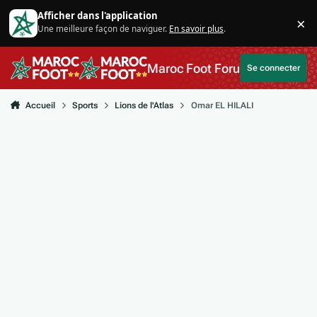
Aller au contenu
Afficher dans l'application
×
Une meilleure façon de naviguer.
En savoir plus
.
Di
Maroc Foot Forum
Se connecter
Accueil
Sports
Lions de l'Atlas
Omar EL HILALI