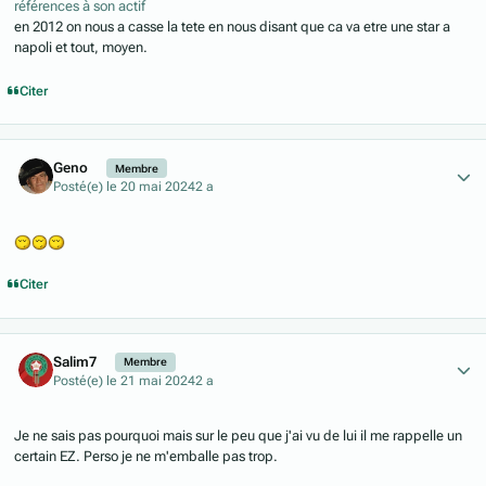
références à son actif
en 2012 on nous a casse la tete en nous disant que ca va etre une star a
napoli et tout, moyen.
Citer
Author stats
Geno
Membre
Posté(e)
le 20 mai 2024
2 a
Citer
Author stats
Salim7
Membre
Posté(e)
le 21 mai 2024
2 a
Je ne sais pas pourquoi mais sur le peu que j'ai vu de lui il me rappelle un
certain EZ. Perso je ne m'emballe pas trop.