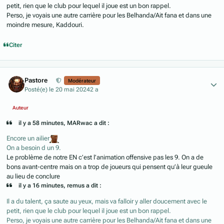
petit, rien que le club pour lequel il joue est un bon rappel.
Perso, je voyais une autre carrière pour les Belhanda/Ait fana et dans une
moindre mesure, Kaddouri.
Citer
Author stats
Pastore
Modérateur
Posté(e)
le 20 mai 2024
2 a
Auteur
il y a 58 minutes, MARwac a dit :
Encore un ailier
On a besoin d un 9.
Le problème de notre EN c’est l’animation offensive pas les 9. On a de
bons avant-centre mais on a trop de joueurs qui pensent qu’à leur gueule
au lieu de conclure
il y a 16 minutes, remus a dit :
Il a du talent, ça saute au yeux, mais va falloir y aller doucement avec le
petit, rien que le club pour lequel il joue est un bon rappel.
Perso, je voyais une autre carrière pour les Belhanda/Ait fana et dans une