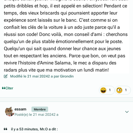
petits dribbles et hop, il est appelé en sélection! Pendant ce
temps, des vieux briscards qui pourraient apporter leur
expérience sont laissés sur le banc. C'est comme si on
confiait les clés de la voiture à un ado juste parce qu'il a
réussi son code! Donc voilà, mon conseil d'ami : cherchons
quelqu'un de plus stable émotionnellement pour le poste.
Quelqu'un qui sait quand donner leur chance aux jeunes
tout en respectant les anciens. Parce que bon, on veut pas
revivre l'histoire d'Amine Salama, le mec a disparu des
radars plus vite que ma motivation un lundi matin!
Modifié
le 21 mai 2024
2 a
par Girondin
Citer
1
1
Author stats
essam
Membre
Posté(e)
le 21 mai 2024
2 a
il y a 53 minutes, Mr.O a dit :