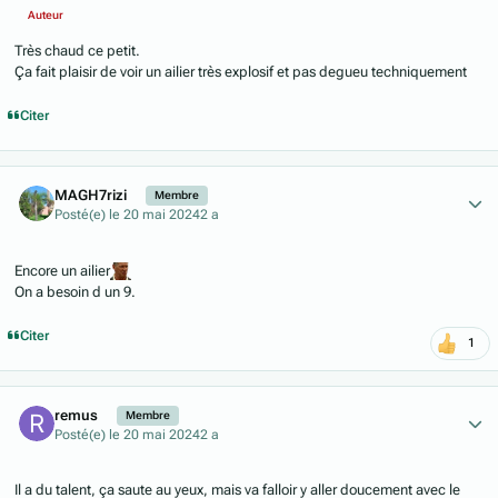
Auteur
Très chaud ce petit.
Ça fait plaisir de voir un ailier très explosif et pas degueu techniquement
Citer
Author stats
MAGH7rizi
Membre
Posté(e)
le 20 mai 2024
2 a
Encore un ailier
On a besoin d un 9.
Citer
1
Author stats
remus
Membre
Posté(e)
le 20 mai 2024
2 a
Il a du talent, ça saute au yeux, mais va falloir y aller doucement avec le