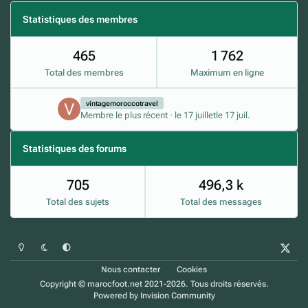
Statistiques des membres
465
1 762
Total des membres
Maximum en ligne
vintagemoroccotravel
Membre le plus récent
·
le 17 juillet
le 17 juil.
Statistiques des forums
705
496,3 k
Total des sujets
Total des messages
Mode clair
Mode sombre
Préférence du système
x
Nous contacter
Cookies
Copyright © marocfoot.net 2021-2026. Tous droits réservés.
Powered by
Invision Community