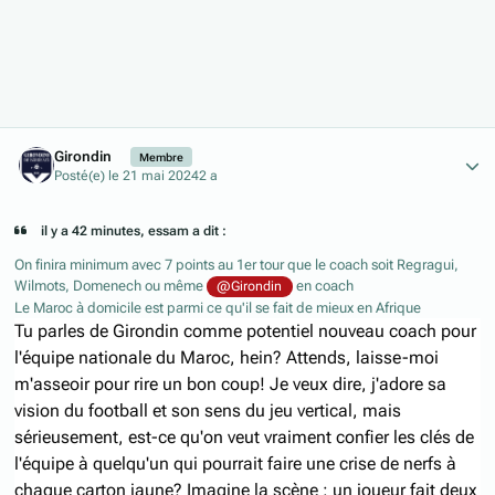
Author stats
Girondin
Membre
Posté(e)
le 21 mai 2024
2 a
il y a 42 minutes, essam a dit :
On finira minimum avec 7 points au 1er tour que le coach soit Regragui,
Wilmots, Domenech ou même
en coach
@Girondin
Le Maroc à domicile est parmi ce qu'il se fait de mieux en Afrique
Tu parles de Girondin comme potentiel nouveau coach pour
l'équipe nationale du Maroc, hein? Attends, laisse-moi
m'asseoir pour rire un bon coup! Je veux dire, j'adore sa
vision du football et son sens du jeu vertical, mais
sérieusement, est-ce qu'on veut vraiment confier les clés de
l'équipe à quelqu'un qui pourrait faire une crise de nerfs à
chaque carton jaune? Imagine la scène : un joueur fait deux