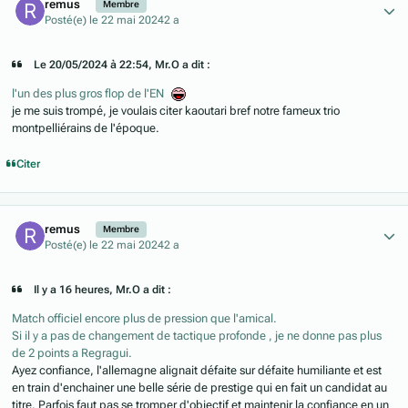
remus
Membre
Posté(e)
le 22 mai 2024
2 a
Le 20/05/2024 à 22:54, Mr.O a dit :
l'un des plus gros flop de l'EN
je me suis trompé, je voulais citer kaoutari bref notre fameux trio
montpelliérains de l'époque.
Citer
Author stats
remus
Membre
Posté(e)
le 22 mai 2024
2 a
Il y a 16 heures, Mr.O a dit :
Match officiel encore plus de pression que l'amical.
Si il y a pas de changement de tactique profonde , je ne donne pas plus
de 2 points a Regragui.
Ayez confiance, l'allemagne alignait défaite sur défaite humiliante et est
en train d'enchainer une belle série de prestige qui en fait un candidat au
titre. Parfois faut pas se tromper d'objectif et maintenir la confiance en un