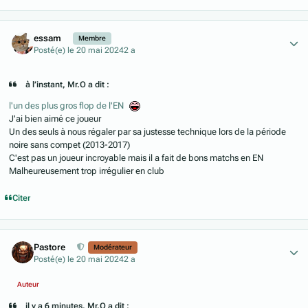
Author stats
essam
Membre
Posté(e)
le 20 mai 2024
2 a
à l’instant, Mr.O a dit :
l'un des plus gros flop de l'EN
J'ai bien aimé ce joueur
Un des seuls à nous régaler par sa justesse technique lors de la période
noire sans compet (2013-2017)
C'est pas un joueur incroyable mais il a fait de bons matchs en EN
Malheureusement trop irrégulier en club
Citer
Author stats
Pastore
Modérateur
Posté(e)
le 20 mai 2024
2 a
Auteur
il y a 6 minutes, Mr.O a dit :