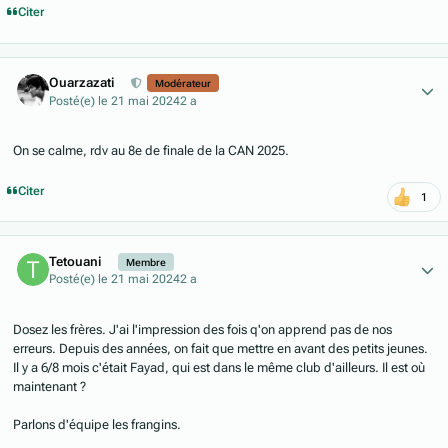
Citer
Author stats
Ouarzazati
Modérateur
Posté(e)
le 21 mai 2024
2 a
On se calme, rdv au 8e de finale de la CAN 2025.
Citer
1
Author stats
Tetouani
Membre
Posté(e)
le 21 mai 2024
2 a
Dosez les frères. J'ai l'impression des fois q'on apprend pas de nos
erreurs. Depuis des années, on fait que mettre en avant des petits jeunes.
Il y a 6/8 mois c'était Fayad, qui est dans le même club d'ailleurs. Il est où
maintenant ?
Parlons d'équipe les frangins.