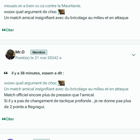
mouais on a bien vu ca contre la Mauritanie.
woow quel argument de choc
Un match amical insignifiant avec du bricolage au milieu et en attaque
Citer
Author stats
Mr.O
Membre
Posté(e)
le 21 mai 2024
2 a
il y a 38 minutes, essam a dit :
woow quel argument de choc
Un match amical insignifiant avec du bricolage au milieu et en attaque
Match officiel encore plus de pression que l'amical.
Si il y a pas de changement de tactique profonde , je ne donne pas plus
de 2 points a Regragui.
Citer
Author stats