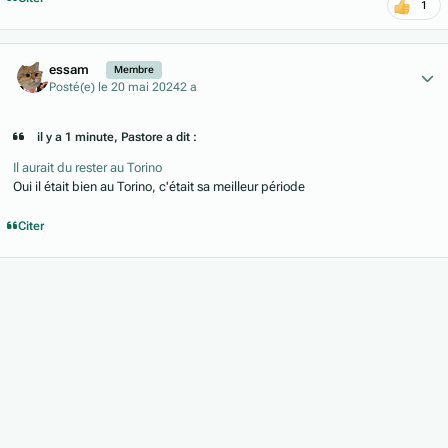
1
Author stats
essam
Membre
Posté(e)
le 20 mai 2024
2 a
il y a 1 minute, Pastore a dit :
Il aurait du rester au Torino
Oui il était bien au Torino, c'était sa meilleur période
Citer