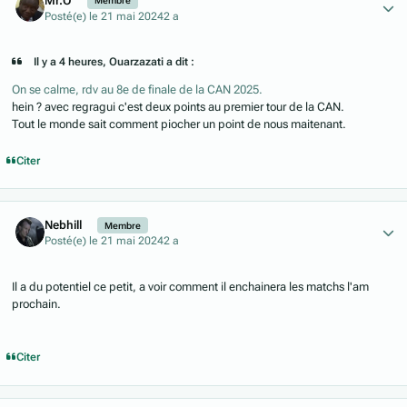
Mr.O
Membre
Posté(e)
le 21 mai 2024
2 a
Il y a 4 heures, Ouarzazati a dit :
On se calme, rdv au 8e de finale de la CAN 2025.
hein ? avec regragui c'est deux points au premier tour de la CAN.
Tout le monde sait comment piocher un point de nous maitenant.
Citer
Author stats
Nebhill
Membre
Posté(e)
le 21 mai 2024
2 a
Il a du potentiel ce petit, a voir comment il enchainera les matchs l'am
prochain.
Citer
Author stats