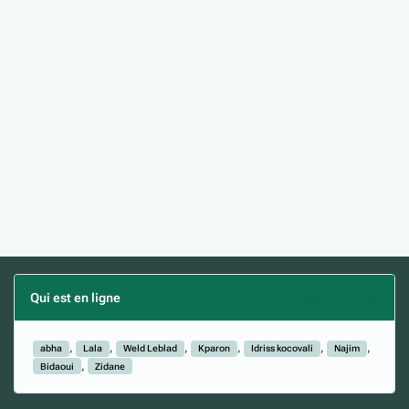
Qui est en ligne
(Afficher la liste complète)
abha
Lala
Weld Leblad
Kparon
Idriss kocovali
Najim
Bidaoui
Zidane