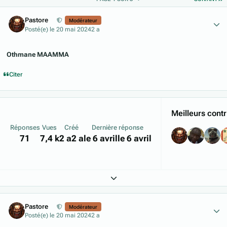
Author stats
Pastore
Modérateur
Posté(e)
le 20 mai 2024
2 a
Othmane MAAMMA
Citer
Meilleurs contr
Réponses
Vues
Créé
Dernière réponse
71
7,4 k
2 a
2 a
le 6 avril
le 6 avril
Expand topic overview
Author stats
Pastore
Modérateur
Posté(e)
le 20 mai 2024
2 a