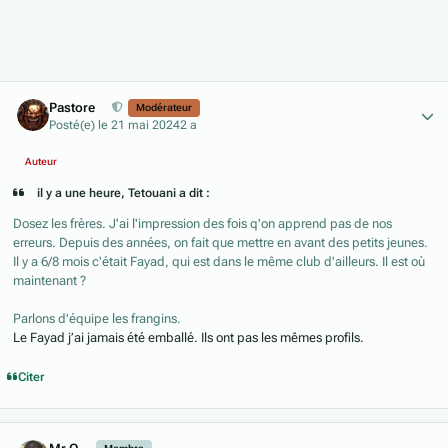
Author stats
Pastore
Modérateur
Posté(e)
le 21 mai 2024
2 a
Auteur
il y a une heure, Tetouani a dit :
Dosez les frères. J'ai l'impression des fois q'on apprend pas de nos
erreurs. Depuis des années, on fait que mettre en avant des petits jeunes.
Il y a 6/8 mois c'était Fayad, qui est dans le même club d'ailleurs. Il est où
maintenant ?
Parlons d'équipe les frangins.
Le Fayad j’ai jamais été emballé. Ils ont pas les mêmes profils.
Citer
Author stats