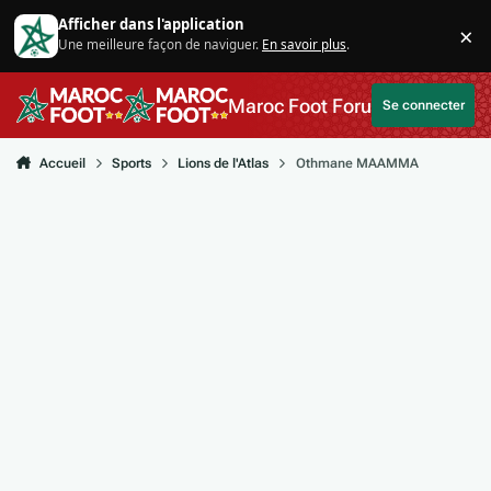
Aller au contenu
Afficher dans l'application
×
Une meilleure façon de naviguer.
En savoir plus
.
Di
Maroc Foot Forum
Se connecter
Accueil
Sports
Lions de l'Atlas
Othmane MAAMMA