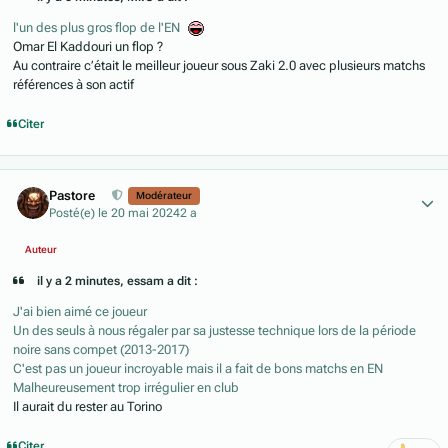
l'un des plus gros flop de l'EN
Omar El Kaddouri un flop ?
Au contraire c’était le meilleur joueur sous Zaki 2.0 avec plusieurs matchs
références à son actif
Citer
Author stats
Pastore
Modérateur
Posté(e)
le 20 mai 2024
2 a
Auteur
il y a 2 minutes, essam a dit :
J'ai bien aimé ce joueur
Un des seuls à nous régaler par sa justesse technique lors de la période
noire sans compet (2013-2017)
C'est pas un joueur incroyable mais il a fait de bons matchs en EN
Malheureusement trop irrégulier en club
Il aurait du rester au Torino
Citer