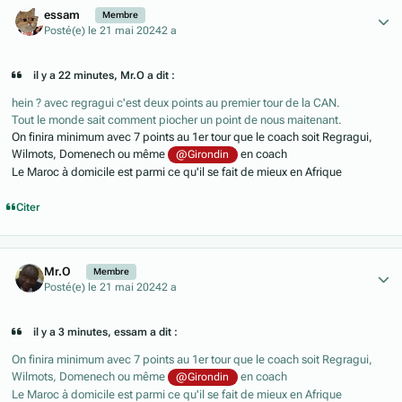
essam
Membre
Posté(e)
le 21 mai 2024
2 a
il y a 22 minutes, Mr.O a dit :
hein ? avec regragui c'est deux points au premier tour de la CAN.
Tout le monde sait comment piocher un point de nous maitenant.
On finira minimum avec 7 points au 1er tour que le coach soit Regragui,
Wilmots, Domenech ou même
en coach
@Girondin
Le Maroc à domicile est parmi ce qu'il se fait de mieux en Afrique
Citer
Author stats
Mr.O
Membre
Posté(e)
le 21 mai 2024
2 a
il y a 3 minutes, essam a dit :
On finira minimum avec 7 points au 1er tour que le coach soit Regragui,
Wilmots, Domenech ou même
en coach
@Girondin
Le Maroc à domicile est parmi ce qu'il se fait de mieux en Afrique