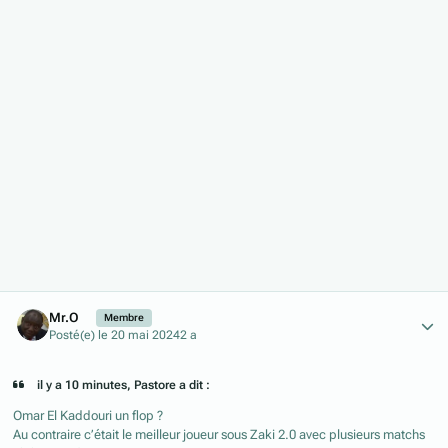
Author stats
Mr.O
Membre
Posté(e)
le 20 mai 2024
2 a
il y a 10 minutes, Pastore a dit :
Omar El Kaddouri un flop ?
Au contraire c’était le meilleur joueur sous Zaki 2.0 avec plusieurs matchs