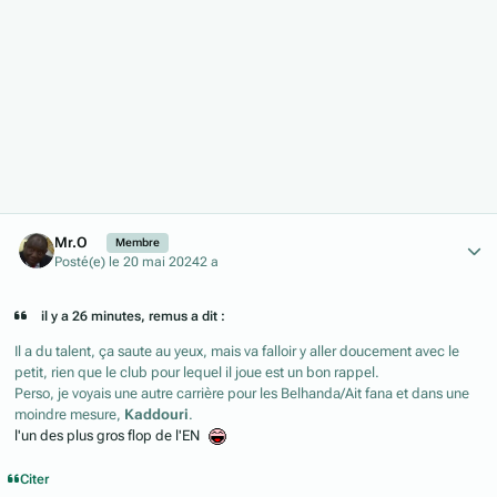
Author stats
Mr.O
Membre
Posté(e)
le 20 mai 2024
2 a
il y a 26 minutes, remus a dit :
Il a du talent, ça saute au yeux, mais va falloir y aller doucement avec le
petit, rien que le club pour lequel il joue est un bon rappel.
Perso, je voyais une autre carrière pour les Belhanda/Ait fana et dans une
moindre mesure,
Kaddouri
.
l'un des plus gros flop de l'EN
Citer