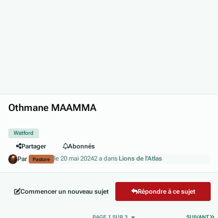
Othmane MAAMMA
Watford
Partager
Abonnés
le 20 mai 2024
2 a
dans
Lions de l'Atlas
Par
Pastore
Commencer un nouveau sujet
Répondre à ce sujet
D
PAGE 1 SUR 3
SUIVANT