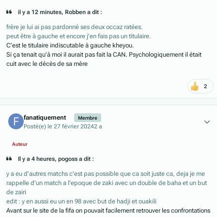
il y a 12 minutes, Robben a dit :
frère je lui ai pas pardonné ses deux occaz ratées.
peut être à gauche et encore j'en fais pas un titulaire.
C’est le titulaire indiscutable à gauche kheyou.
Si ça tenait qu’à moi il aurait pas fait la CAN. Psychologiquement il était
cuit avec le décès de sa mère
2
Author stats
fanatiquement
Membre
Posté(e)
le 27 février 2024
2 a
Auteur
Il y a 4 heures, pogoss a dit :
y a eu d'autres matchs c'est pas possible que ca soit juste ca, deja je me
rappelle d'un match a l'epoque de zaki avec un double de baha et un but
de zairi
edit : y en aussi eu un en 98 avec but de hadji et ouakili
Avant sur le site de la fifa on pouvait facilement retrouver les confrontations