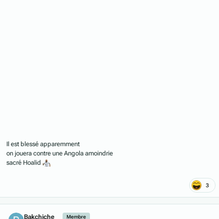
Il est blessé apparemment
on jouera contre une Angola amoindrie
sacré Hoalid
3
Author stats
Bakchiche
Membre