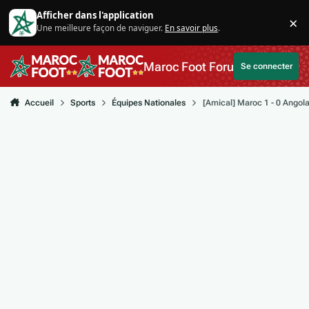
Aller au contenu
Afficher dans l'application
×
Une meilleure façon de naviguer.
En savoir plus
.
Di
Maroc Foot Forum
Se connecter
Accueil
Sports
Équipes Nationales
[Amical] Maroc 1 - 0 Angol