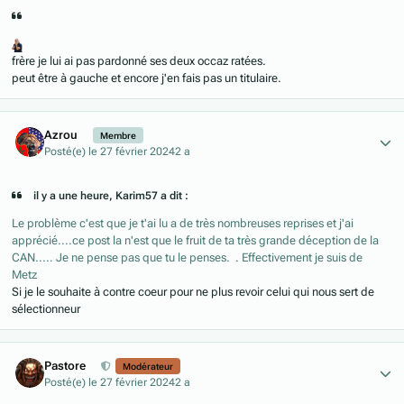
frère je lui ai pas pardonné ses deux occaz ratées.
peut être à gauche et encore j'en fais pas un titulaire.
Author stats
Azrou
Membre
Posté(e)
le 27 février 2024
2 a
il y a une heure, Karim57 a dit :
Le problème c'est que je t'ai lu a de très nombreuses reprises et j'ai
apprécié....ce post la n'est que le fruit de ta très grande déception de la
CAN..... Je ne pense pas que tu le penses. . Effectivement je suis de
Metz
Si je le souhaite à contre coeur pour ne plus revoir celui qui nous sert de
sélectionneur
Author stats
Pastore
Modérateur
Posté(e)
le 27 février 2024
2 a