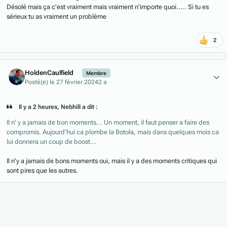
Désolé mais ça c'est vraiment mais vraiment n'importe quoi..... Si tu es
sérieux tu as vraiment un problème
2
Author stats
HoldenCaulfield
Membre
Posté(e)
le 27 février 2024
2 a
Il y a 2 heures, Nebhill a dit :
Il n' y a jamais de bon moments... Un moment, il faut penser a faire des
compromis. Aujourd'hui ca plombe la Botola, mais dans quelques mois ca
lui donnera un coup de boost...
Il n'y a jamais de bons moments oui, mais il y a des moments critiques qui
sont pires que les autres.