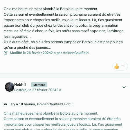
On a malheureusement plombé la Botola au pire moment.
Cette saison et éventuellement la saison prochaine auraient dû être très
importantes pour choper les meilleurs joueurs locaux. Là, t'as quasiment
aucun bon club qui joue chez lui devant son public, la programmation
c'est une hérésie à chaque fois, les arrêts sans motif apparent, l'arbitrage,
les magouilles...
D'un autre côté, on a eu des saisons sympas en Botola, c'est pas pour ça
qu'on a pioché des joueurs...
Modifié
le 26 février 2024
2 a
par HoldenCaulfield
1
Author stats
Nebhill
Membre
Posté(e)
le 27 février 2024
2 a
Il y a 18 heures, HoldenCaulfield a dit :
On a malheureusement plombé la Botola au pire moment.
Cette saison et éventuellement la saison prochaine auraient dû être très
importantes pour choper les meilleurs joueurs locaux. Là, t'as quasiment
aucun bon club qui joue chez lui devant son public, la programmation