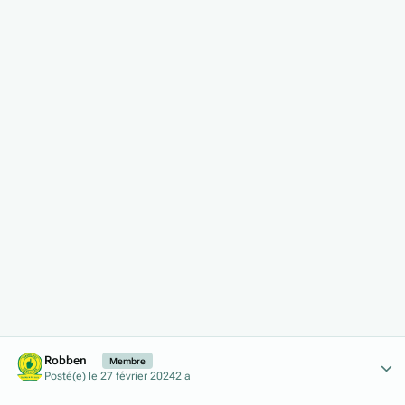
Author stats
Robben
Membre
Posté(e)
le 27 février 2024
2 a