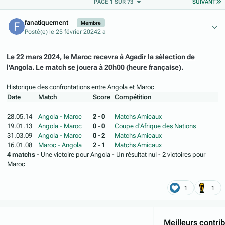
D
PAGE 1 SUR 73
SUIVANT
Author stats
fanatiquement
Membre
Posté(e)
le 25 février 2024
2 a
Le 22 mars 2024, le Maroc recevra à Agadir la sélection de
l'Angola. Le match se jouera à 20h00 (heure française).
Historique des confrontations entre Angola et Maroc
Date
Match
Score
Compétition
28.05.14
Angola - Maroc
2 - 0
Matchs Amicaux
19.01.13
Angola - Maroc
0 - 0
Coupe d'Afrique des Nations
31.03.09
Angola - Maroc
0 - 2
Matchs Amicaux
16.01.08
Maroc - Angola
2 - 1
Matchs Amicaux
4 matchs
- Une victoire pour Angola - Un résultat nul - 2 victoires pour
Maroc
1
1
Meilleurs contri