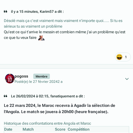
il y a 15 minutes, Karim57 a dit :
Désolé mais ça c'est vraiment mais vraiment n'importe quoi..... Si tu es
sérieux tu as vraiment un problème
Qu’est ce qui t’arrive le messin et combien même j’ai un problème qu’est
ce que tu veux faire
1
Author stats
pogoss
Membre
Posté(e)
le 27 février 2024
2 a
Le 26/02/2024 à 02:15, fanatiquement a dit :
Le 22 mars 2024, le Maroc recevra à Agadir la sélection de
l'Angola. Le match se jouera à 20h00 (heure française).
Historique des confrontations entre Angola et Maroc
Date
Match
Score
Compétition