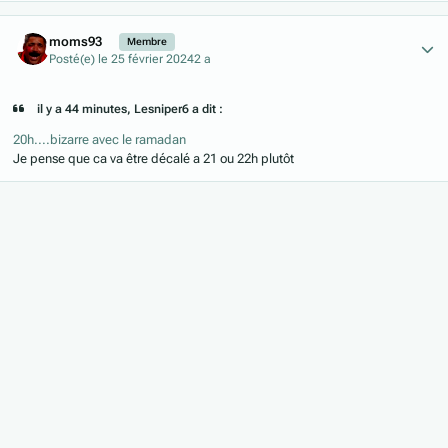
Author stats
moms93
Membre
Posté(e)
le 25 février 2024
2 a
il y a 44 minutes, Lesniper6 a dit :
20h....bizarre avec le ramadan
Je pense que ca va être décalé a 21 ou 22h plutôt