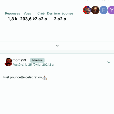
Réponses
Vues
Créé
Dernière réponse
1,8 k
203,6 k
2 a
2 a
2 a
2 a
Expand topic overview
Author stats
moms93
Membre
Posté(e)
le 25 février 2024
2 a
Prêt pour cette célébration