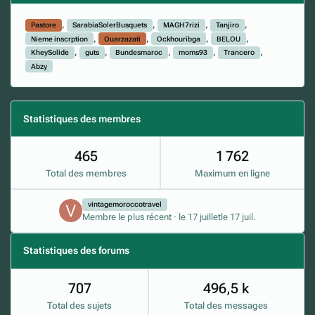
Pastore
SarabiaSolerBusquets
MAGH7rizi
Tanjiro
Nieme inscrption
Ouarzazati
Ockhouribga
BELOU
KheySolide
guts
Bundesmaroc
moms93
Trancero
Abzy
Statistiques des membres
465
1 762
Total des membres
Maximum en ligne
vintagemoroccotravel
Membre le plus récent
·
le 17 juillet
le 17 juil.
Statistiques des forums
707
496,5 k
Total des sujets
Total des messages