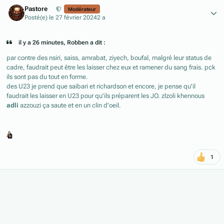
Author stats
Pastore
Modérateur
Posté(e)
le 27 février 2024
2 a
il y a 26 minutes, Robben a dit :
par contre des nsiri, saiss, amrabat, ziyech, boufal, malgré leur status de
cadre, faudrait peut être les laisser chez eux et ramener du sang frais. pck
ils sont pas du tout en forme.
des U23 je prend que saibari et richardson et encore, je pense qu'il
faudrait les laisser en U23 pour qu'ils préparent les JO. zlzoli khennous
adli
azzouzi ça saute et en un clin d'oeil.
1