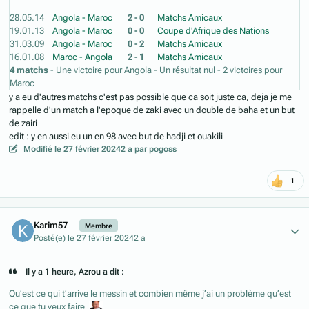
28.05.14
Angola - Maroc
2 - 0
Matchs Amicaux
19.01.13
Angola - Maroc
0 - 0
Coupe d'Afrique des Nations
31.03.09
Angola - Maroc
0 - 2
Matchs Amicaux
16.01.08
Maroc - Angola
2 - 1
Matchs Amicaux
4 matchs
- Une victoire pour Angola - Un résultat nul - 2 victoires pour
Maroc
y a eu d'autres matchs c'est pas possible que ca soit juste ca, deja je me
rappelle d'un match a l'epoque de zaki avec un double de baha et un but
de zairi
edit : y en aussi eu un en 98 avec but de hadji et ouakili
Modifié
le 27 février 2024
2 a
par pogoss
1
Author stats
Karim57
Membre
Posté(e)
le 27 février 2024
2 a
Il y a 1 heure, Azrou a dit :
Qu’est ce qui t’arrive le messin et combien même j’ai un problème qu’est
ce que tu veux faire