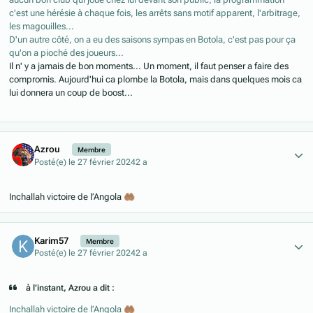
c'est une hérésie à chaque fois, les arrêts sans motif apparent, l'arbitrage,
les magouilles...
D'un autre côté, on a eu des saisons sympas en Botola, c'est pas pour ça
qu'on a pioché des joueurs...
Il n' y a jamais de bon moments... Un moment, il faut penser a faire des
compromis. Aujourd'hui ca plombe la Botola, mais dans quelques mois ca
lui donnera un coup de boost...
Author stats
Azrou
Membre
Posté(e)
le 27 février 2024
2 a
Inchallah victoire de l’Angola
🤲🏽
Author stats
Karim57
Membre
Posté(e)
le 27 février 2024
2 a
à l’instant, Azrou a dit :
Inchallah victoire de l’Angola
🤲🏽