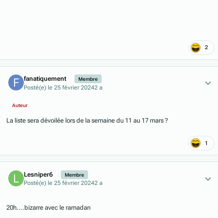
2
Author stats
fanatiquement
Membre
Posté(e)
le 25 février 2024
2 a
Auteur
La liste sera dévoilée lors de la semaine du 11 au 17 mars ?
1
Author stats
Lesniper6
Membre
Posté(e)
le 25 février 2024
2 a
20h....bizarre avec le ramadan