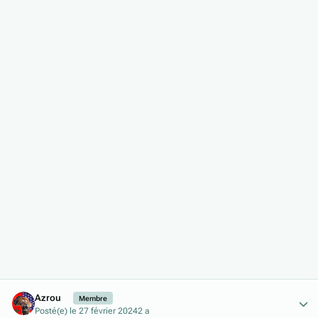
Author stats
Azrou
Membre
Posté(e)
le 27 février 2024
2 a