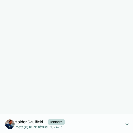
Author stats
HoldenCaulfield
Membre
Posté(e)
le 26 février 2024
2 a