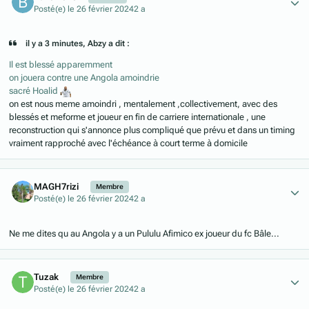
Posté(e)
le 26 février 2024
2 a
il y a 3 minutes, Abzy a dit :
Il est blessé apparemment
on jouera contre une Angola amoindrie
sacré Hoalid
on est nous meme amoindri , mentalement ,collectivement, avec des
blessés et meforme et joueur en fin de carriere internationale , une
reconstruction qui s'annonce plus compliqué que prévu et dans un timing
vraiment rapproché avec l'échéance à court terme à domicile
Author stats
MAGH7rizi
Membre
Posté(e)
le 26 février 2024
2 a
Ne me dites qu au Angola y a un Pululu Afimico ex joueur du fc Bâle...
Author stats
Tuzak
Membre
Posté(e)
le 26 février 2024
2 a