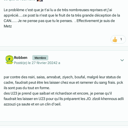
Le problème c'est que je t'ai lu a de très nombreuses reprises et j'ai
apprécié....ce post la n'est que le fruit de ta très grande déception de la
CAN..... Je ne pense pas que tu le penses. . Effectivement je suis de
Metz
1
Author stats
Robben
Membre
Posté(e)
le 27 février 2024
2 a
par contre des nsiri, saiss, amrabat, ziyech, boufal, malgré leur status de
cadre, faudrait peut être les laisser chez eux et ramener du sang frais. pck
ils sont pas du tout en forme.
des U23 je prend que saibari et richardson et encore, je pense qu'il
faudrait les laisser en U23 pour qu'ils préparent les JO. zlzoli khennous adli
azzouzi ça saute et en un clin d'oeil.