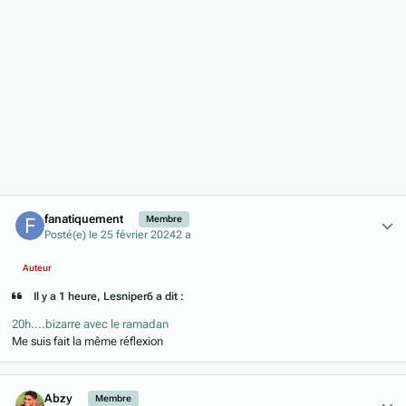
Author stats
fanatiquement
Membre
Posté(e)
le 25 février 2024
2 a
Auteur
Il y a 1 heure, Lesniper6 a dit :
20h....bizarre avec le ramadan
Me suis fait la même réflexion
Author stats
Abzy
Membre