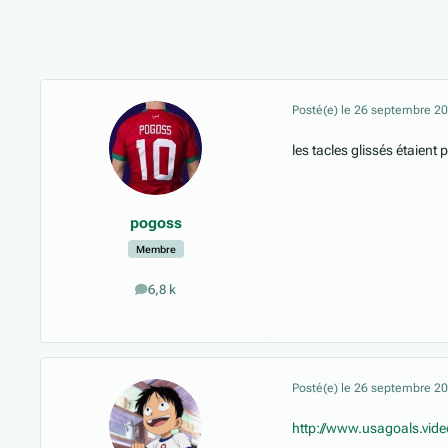
Posté(e)
le 26 septembre 2
les tacles glissés étaient p
pogoss
Membre
6,8 k
messages
Posté(e)
le 26 septembre 2
http://www.usagoals.vide