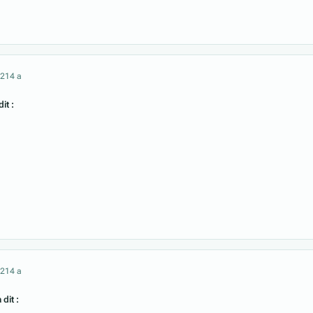
021
4 a
it :
021
4 a
 dit :