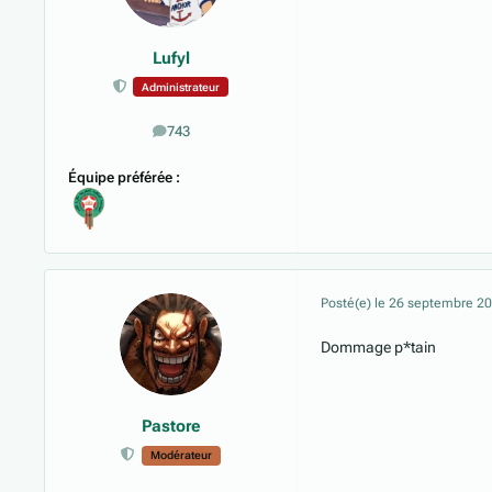
Lufyl
Administrateur
743
messages
Équipe préférée :
Posté(e)
le 26 septembre 2
Dommage p*tain
Pastore
Modérateur