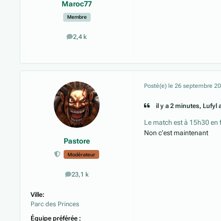
Maroc77
Membre
2,4 k
messages
Posté(e)
le 26 septembre 2
il y a 2 minutes, Lufyl a
Le match est à 15h30 en 
Non c’est maintenant
Pastore
Modérateur
23,1 k
messages
Ville:
Parc des Princes
Équipe préférée :