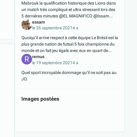
Mabrouk la qualification historique des Lions dans
un match très compliqué et ultra stressant lors des
5 dernières minutes @EL MAGNIFICO @Issam
essam
@warbix@Thebestking @Moaad @Lufyl @Baja01
le 26 septembre 2021
4 a
@Z
Quoiqu'il arrive respect à cette équipe Le Brésil est la
plus grande nation de futsal 5 fois championne du
monde et on fait jeu égale avec eux en quart de
remus
finale de la coupe du monde en ayant pou
le 19 septembre 2021
4 a
Quel sport incroyable dommage qu'il ne soit pas au
JO.
Images postées