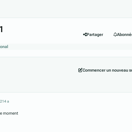
1
Partager
Abonné
ional
Commencer un nouveau su
021
4 a
ce moment