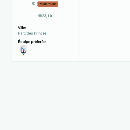
Modérateur
23,1 k
messages
Ville:
Parc des Princes
Équipe préférée :