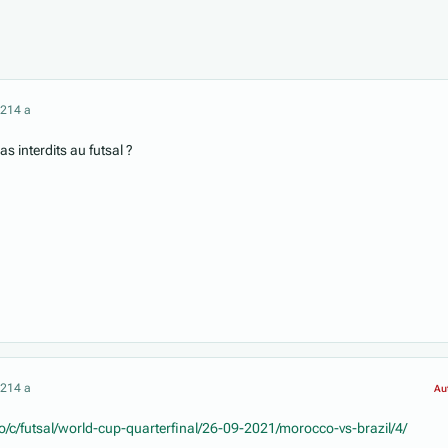
021
4 a
as interdits au futsal ?
021
4 a
Au
o/c/futsal/world-cup-quarterfinal/26-09-2021/morocco-vs-brazil/4/