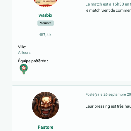
Le match est à 15h30 en 
le match vient de comme
warbix
Membre
7,4 k
messages
Ville:
Ailleurs
Équipe préférée :
Posté(e)
le 26 septembre 2
Leur pressing est très hau
Pastore