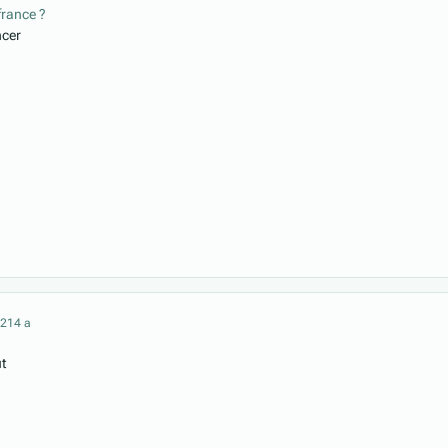
france ?
ncer
021
4 a
t