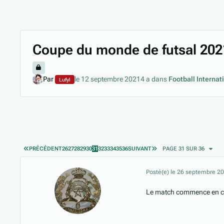
Coupe du monde de futsal 202
Par
le 12 septembre 2021
4 a
dans
Football Internat
Lufyl
PREMIÈRE PAGE
DERNIÈRE PAGE
PRÉCÉDENT
26
27
28
29
30
31
32
33
34
35
36
SUIVANT
PAGE 31 SUR 36
Posté(e)
le 26 septembre 2
Le match commence en 