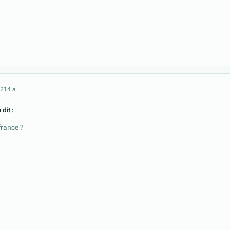
021
4 a
 dit :
france ?