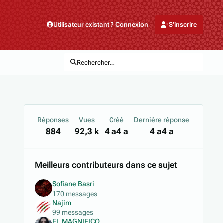
Utilisateur existant ? Connexion
S’inscrire
Rechercher…
Réponses
Vues
Créé
Dernière réponse
884
92,3 k
4 a
4 a
4 a
4 a
Meilleurs contributeurs dans ce sujet
Sofiane Basri
170 messages
Najim
99 messages
EL MAGNIFICO