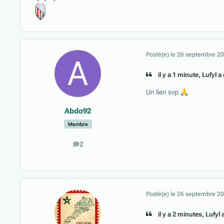
Posté(e)
le 26 septembre 2
il y a 1 minute, Lufyl a d
Un lien svp
🙏
Abdo92
Membre
2
messages
Posté(e)
le 26 septembre 2
il y a 2 minutes, Lufyl a