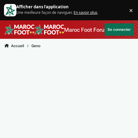
Aller au contenu
Afficher dans l'application
×
Une meilleure façon de naviguer.
En savoir plus
.
Di
Maroc Foot Forum
Se connecter
Accueil
Geno