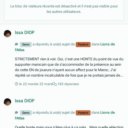
Le bloc de visiteurs récents est désactivé et il n’est pas visible pour
les autres utilisateurs.
Issa DIOP
a répondu à un(e) sujet de
dans
Lions de
Geno
Pastore
l'Atlas
STRICTEMENT rien à voir. Oui, c'est une HONTE du point de vue du
supporter marocain que de s'accommoder de la présence au sein
de cette EN de joueurs n'ayant aucun affect pour le Maroc; J'ai
répété un nombre incalculable de fois que je ne portais jamais de
jugement moral sur le choix des joueurs - en incluant donc
le 22 mars
le 22 mars
183 réponses
Benkhaleq - et que je blâmais exclusivement la fédération et sa
propension à insister auprès de joueurs qui l'ont renvoyée dans les
cordes (et je m'en cogne des considérations du genre "Toutes les
Issa DIOP
fédérations le font", "On ne peut pas se passer de ce vivier", etc);
Diop appartient à une typologie/catégorie de joueurs exposée
a répondu à un(e) sujet de
dans
Lions de
médiatiquement et que privilégie et choie cette fédé de pacotille. Et
Geno
Pastore
l'Atlas
je ne crois pas que YBK appartienne à ladite catégorie... ; Avant de
faire un procès en "traitrise" à Benkhaleq, essaie d'appréhender le
Quelle honte mais vous n'êtes plus à ça près...Mais quelle sélection