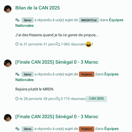
Bilan de la CAN 2025
a répondu à un(e) sujet de
dans
Équipes
Geno
MAGH7rizi
Nationales
J'ai des frissons quand je lis ce genre de propos...
le 31 janvier
le 31 janv.
1 082 réponses
1
[Finale CAN 2025] Sénégal 0 - 3 Maroc
a répondu à un(e) sujet de
dans
Équipes
Geno
Pastore
Nationales
Rejoins plutôt le MREN.
le 28 janvier
le 28 janv.
5 715 réponses
CAN 2025
[Finale CAN 2025] Sénégal 0 - 3 Maroc
a répondu à un(e) sujet de
dans
Équipes
Geno
Pastore