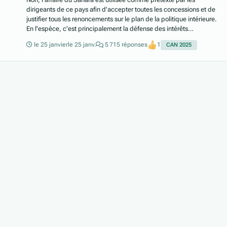
dirigeants de ce pays afin d'accepter toutes les concessions et de
justifier tous les renoncements sur le plan de la politique intérieure.
En l'espèce, c'est principalement la défense des intérêts
économiques privées de moul 'vision éclairée' et de la caste de
le 25 janvier
le 25 janv.
5 715 réponses
1
CAN 2025
rentiers de pays qui meut nos rapports avec ce shithole halieutique.