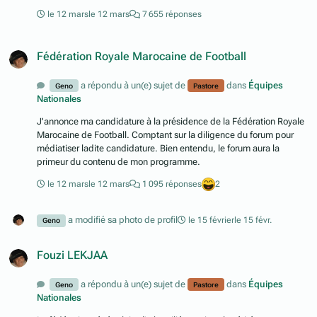
le 12 mars
le 12 mars
7 655 réponses
Fédération Royale Marocaine de Football
a répondu à un(e) sujet de
dans
Équipes
Geno
Pastore
Nationales
J'annonce ma candidature à la présidence de la Fédération Royale
Marocaine de Football. Comptant sur la diligence du forum pour
médiatiser ladite candidature. Bien entendu, le forum aura la
primeur du contenu de mon programme.
le 12 mars
le 12 mars
1 095 réponses
2
a modifié sa photo de profil
le 15 février
le 15 févr.
Geno
Fouzi LEKJAA
a répondu à un(e) sujet de
dans
Équipes
Geno
Pastore
Nationales