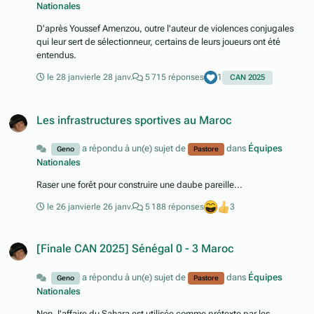
Nationales
D'après Youssef Amenzou, outre l'auteur de violences conjugales
qui leur sert de sélectionneur, certains de leurs joueurs ont été
entendus.
le 28 janvier
le 28 janv.
5 715 réponses
1
CAN 2025
Les infrastructures sportives au Maroc
a répondu à un(e) sujet de
dans
Équipes
Geno
Pastore
Nationales
Raser une forêt pour construire une daube pareille...
le 26 janvier
le 26 janv.
5 188 réponses
3
[Finale CAN 2025] Sénégal 0 - 3 Maroc
a répondu à un(e) sujet de
dans
Équipes
Geno
Pastore
Nationales
Non, l'affaire du Sahara est utilisée comme prétexte par les