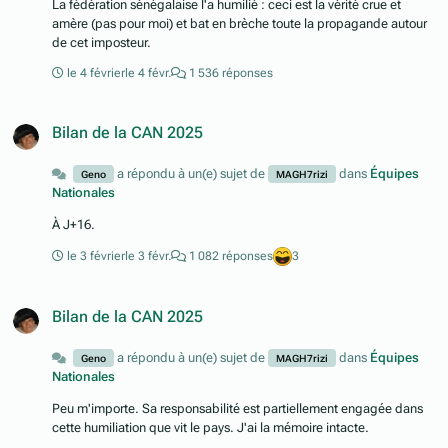
La fédération sénégalaise l'a humilié : ceci est la vérité crue et
amère (pas pour moi) et bat en brèche toute la propagande autour
de cet imposteur.
le 4 février
le 4 févr.
1 536 réponses
Bilan de la CAN 2025
a répondu à un(e) sujet de
dans
Équipes
Geno
MAGH7rizi
Nationales
À J+16.
le 3 février
le 3 févr.
1 082 réponses
3
Bilan de la CAN 2025
a répondu à un(e) sujet de
dans
Équipes
Geno
MAGH7rizi
Nationales
Peu m'importe. Sa responsabilité est partiellement engagée dans
cette humiliation que vit le pays. J'ai la mémoire intacte.