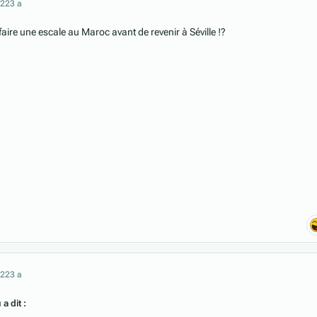
022
3 a
 faire une escale au Maroc avant de revenir à Séville !?
022
3 a
a dit :