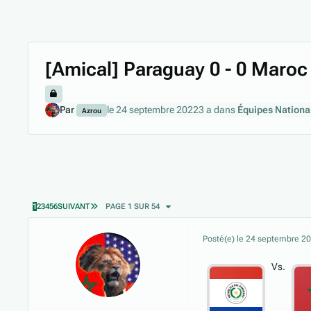
[Amical] Paraguay 0 - 0 Maroc
Par
le 24 septembre 2022
3 a
dans
Équipes Nationa
Azrou
DERNIÈRE PAGE
1
2
3
4
5
6
SUIVANT
PAGE 1 SUR 54
Posté(e)
le 24 septembre 2
Vs.