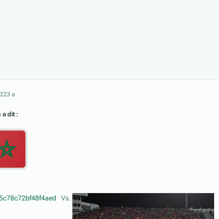
022
3 a
a dit :
Vs.