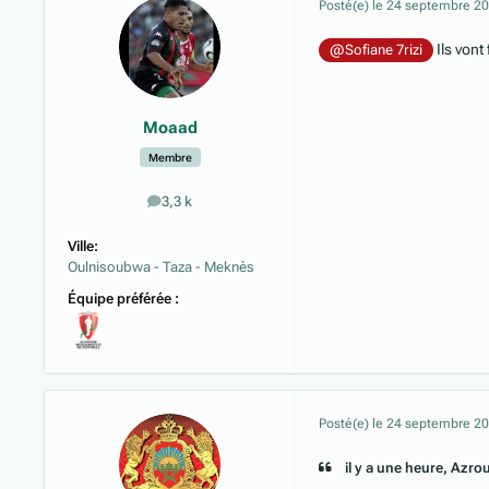
Posté(e)
le 24 septembre 2
Ils vont
@Sofiane 7rizi
Moaad
Membre
3,3 k
messages
Ville:
Oulnisoubwa - Taza - Meknès
Équipe préférée :
Posté(e)
le 24 septembre 2
il y a une heure, Azrou 