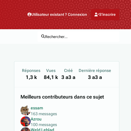
Utilisateur existant ? Connexion
S’inscrire
Rechercher…
Réponses
Vues
Créé
Dernière réponse
1,3 k
84,1 k
3 a
3 a
3 a
3 a
Meilleurs contributeurs dans ce sujet
essam
163 messages
Azrou
100 messages
Weld Leblad