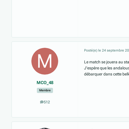
Posté(e)
le 24 septembre 2
Le match se jouera au stad
J'espère que les andalous
débarquer dans cette belle 
MCO_48
Membre
512
messages