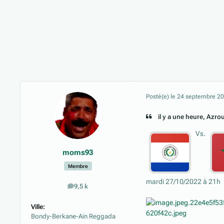
Posté(e)
le 24 septembre 2
il y a une heure, Azrou 
Vs.
moms93
Membre
mardi 27/10/2022 à 21h
9,5 k
messages
Ville:
Bondy-Berkane-Ain Reggada