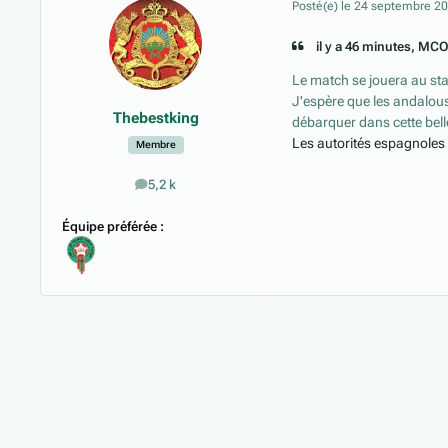
Posté(e)
le 24 septembre 2
il y a 46 minutes, MCO_
Le match se jouera au stad
J'espère que les andalous
Thebestking
débarquer dans cette belle 
Les autorités espagnoles 
Membre
5,2 k
messages
Équipe préférée :