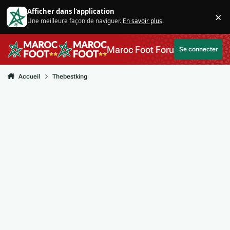
Aller au contenu
Afficher dans l'application
×
Une meilleure façon de naviguer.
En savoir plus
.
Di
Maroc Foot Forum
Se connecter
Accueil
Thebestking