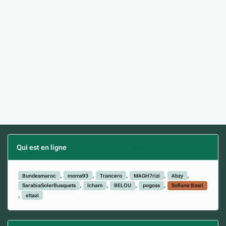
Qui est en ligne
(Afficher la liste complète)
Bundesmaroc
moms93
Trancero
MAGH7rizi
Abzy
SarabiaSolerBusquets
Icham
BELOU
pogoss
Sofiane Basri
eltazi