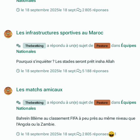
Nationales
le 18 septembre 2025
le 18 sept.
2 805 réponses
Les infrastructures sportives au Maroc
a répondu à un(e) sujet de
dans
Équipes
Thebestking
Pastore
Nationales
Pourquoi s’inquiéter ? Les stades seront prêt insha Allah
le 18 septembre 2025
le 18 sept.
5 188 réponses
Les matchs amicaux
a répondu à un(e) sujet de
dans
Équipes
Thebestking
Pastore
Nationales
Bahreïn 88ème au classement FIFA à peu près au même niveau que
l'Angola ou la Zambie.
le 18 septembre 2025
le 18 sept.
2 805 réponses
1