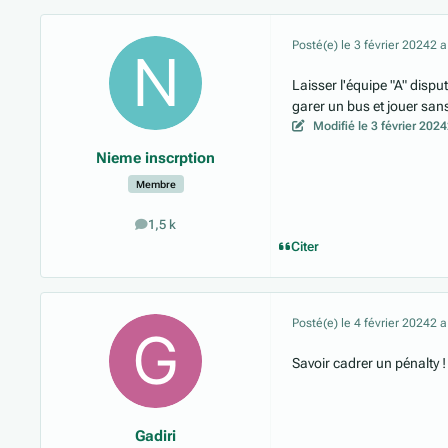
Posté(e)
le 3 février 2024
2 a
Laisser l'équipe "A" dispu
garer un bus et jouer sa
Modifié
le 3 février 2024
Nieme inscrption
Membre
1,5 k
messages
Citer
Posté(e)
le 4 février 2024
2 a
Savoir cadrer un pénalty !
Gadiri