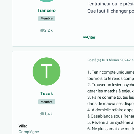
l'entraineur ou le prés
Trancero
Que faut-il changer pou
Membre
2,2 k
messages
Citer
Posté(e)
le 3 février 2024
2 a
1. Tenir compte uniquemen
tournois tu te rends compt
2. Trouver un levier psyc
gérer les matchs à enjeux 
Tuzak
3. Faire comme toutes les
Membre
dans de mauvaises dispo
4. A domicile refaire app
1,4 k
messages
à Casablanca sous Renar
5. Revenir à un système 
Ville:
6. Ne plus jamais se mett
Compiègne