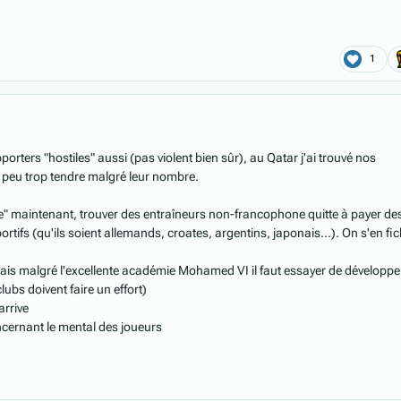
1
porters "hostiles" aussi (pas violent bien sûr), au Qatar j'ai trouvé nos
peu trop tendre malgré leur nombre.
nde" maintenant, trouver des entraîneurs non-francophone quitte à payer de
ortifs (qu'ils soient allemands, croates, argentins, japonais...). On s'en fi
e mais malgré l'excellente académie Mohamed VI il faut essayer de développe
clubs doivent faire un effort)
arrive
ncernant le mental des joueurs