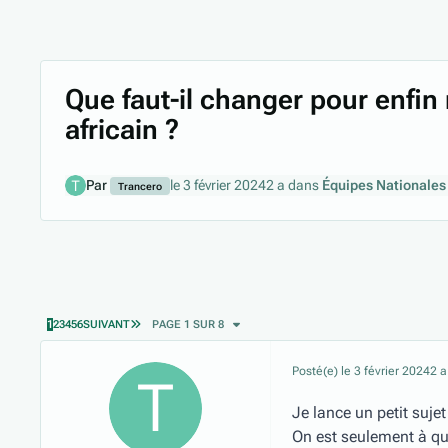
Que faut-il changer pour enfin 
africain ?
Par
le 3 février 2024
2 a
dans
Équipes Nationales
Trancero
DERNIÈRE PAGE
1
2
3
4
5
6
SUIVANT
PAGE 1 SUR 8
Posté(e)
le 3 février 2024
2 a
Je lance un petit sujet
On est seulement à qu