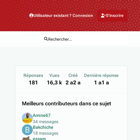
Utilisateur existant ? Connexion
S’inscrire
Rechercher…
Réponses
Vues
Créé
Dernière réponse
181
16,3 k
2 a
2 a
1 a
1 a
Meilleurs contributeurs dans ce sujet
Amine67
34 messages
Bakchiche
18 messages
essam