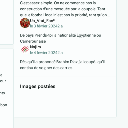
C'est assez simple. On ne commence pas la
construction d'une mosquée par la coupole. Tant
que le football local n'est pas la priorité, tant qu'on
Un_Vrai_Fan²
est des microbes qui se nourrit du travail d
le 3 février 2024
2 a
De pays Prends-toi la nationalité Égyptienne ou
Camerounaise
Najim
le 4 février 2024
2 a
Dès qu'il a prononcé Brahim Diaz j'ai coupé..qu'il
continu de soigner des carries..
me.
pour
Images postées
nts
Gabon