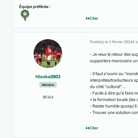
Équipe préférée :
Citer
Posté(e)
le 3 février 2024
2 a
- Je veux le retour des sup
supporters marocains un 
- Il faut s'ouvrir au "mo
Hisoka0803
interprètes/traducteurs sp
Membre
du côté "culturel"...
- Facile à dire qu'à fair
364
messages
+ la formation locale (les 
- Rester humble quoiqu'il 
- Trouver une solution co
Citer