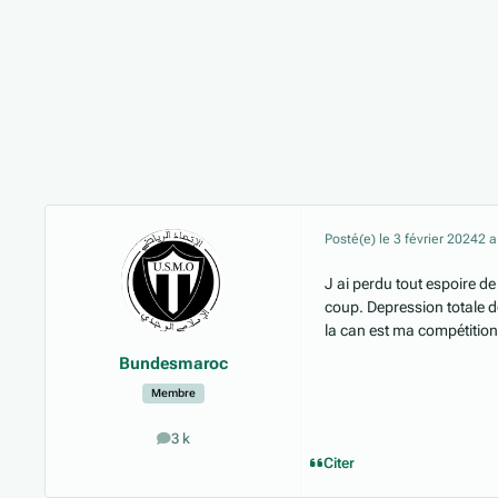
Posté(e)
le 3 février 2024
2 a
J ai perdu tout espoire de
coup. Depression totale d
la can est ma compétition
Bundesmaroc
Membre
3 k
messages
Citer