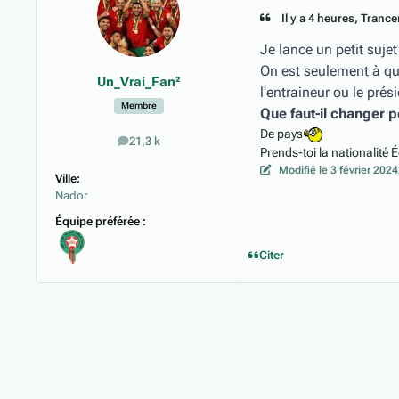
Il y a 4 heures, Trancer
Je lance un petit sujet
On est seulement à qu
Un_Vrai_Fan²
l'entraineur ou le prés
Membre
Que faut-il changer po
De pays
21,3 k
messages
Prends-toi la nationalit
Modifié
le 3 février 2024
Ville:
Nador
Équipe préférée :
Citer