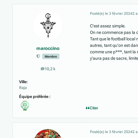
Posté(e)
le 3 février 2024
2 a
C'est assez simple.
On ne commence pas la c
Tant que le football local 
autres, tant qu'on est da
maroccino
comme une p***, tant la m
Membre
y'aura pas de sacre, limit
10,2 k
messages
Ville:
Raja
Équipe préférée :
Citer
Posté(e)
le 3 février 2024
2 a