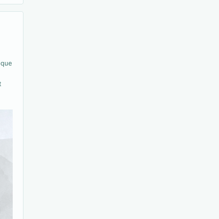
e que
t