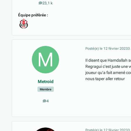
23,1 k
messages
Équipe préférée :
Posté(e)
le 12 février 2023
3
Il disent que Hamdallah se
Regragui c’est juste une ve
joueur qu’a fait amené c
nous taper aller retour
Metroid
Membre
4
messages
Posté(e)
le 12 février 2023
3