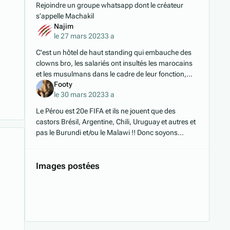
Rejoindre un groupe whatsapp dont le créateur
s’appelle Machakil
Najim
le 27 mars 2023
3 a
C'est un hôtel de haut standing qui embauche des
clowns bro, les salariés ont insultés les marocains
et les musulmans dans le cadre de leur fonction,
Footy
perso je trouve normal que l'employeur soit visé,
le 30 mars 2023
3 a
Le Pérou est 20e FIFA et ils ne jouent que des
castors Brésil, Argentine, Chili, Uruguay et autres et
pas le Burundi et/ou le Malawi !! Donc soyons
humble, on a fait un match plus que correct en
Images postées