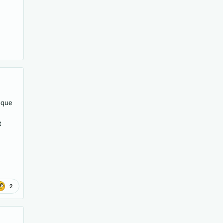
e que
t
2