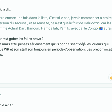
d a dit :
ra encore une fois dans la liste, C’est si le cas, je vais commencer a croir
rsion du Taouissi, et sa reussite, ce n’est que le fruit de Halillodzic, car les
omme Achraf Dari, Banoun, Hamdallah, Yamik, avec ca, le Congo
🇨🇩
aurai
encore à gober les fakes news ?
in mars et tu penses sérieusement qu’ils connaissent déjà les joueurs qui
e WR et son staff son toujours en période d’observation. Les préconvoca
rs.
 a
id a dit :