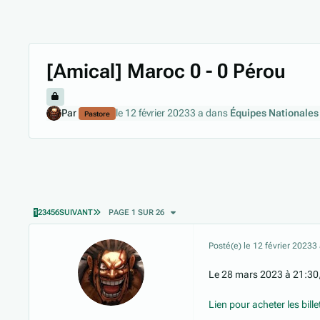
[Amical] Maroc 0 - 0 Pérou
Par
le 12 février 2023
3 a
dans
Équipes Nationales
Pastore
DERNIÈRE PAGE
1
2
3
4
5
6
SUIVANT
PAGE 1 SUR 26
Posté(e)
le 12 février 2023
3
Le 28 mars 2023 à 21:30,
Lien pour acheter les bille