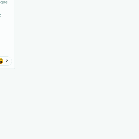
e que
t
2