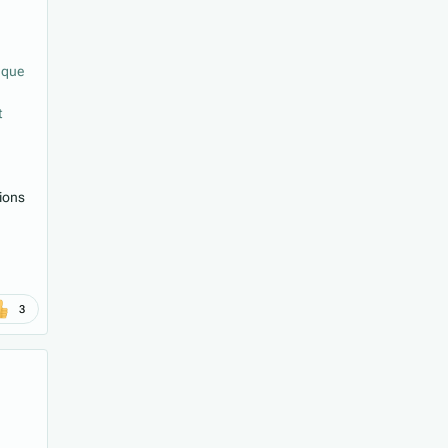
e que
t
tions
3