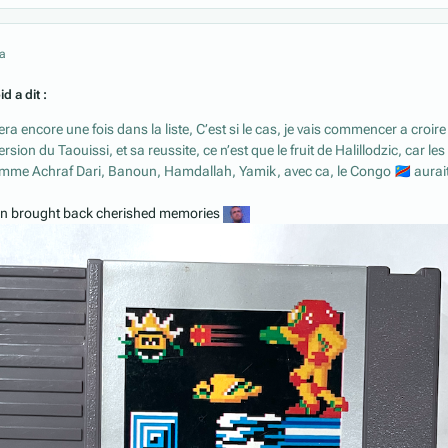
 a
d a dit :
ra encore une fois dans la liste, C’est si le cas, je vais commencer a croir
rsion du Taouissi, et sa reussite, ce n’est que le fruit de Halillodzic, car les
omme Achraf Dari, Banoun, Hamdallah, Yamik, avec ca, le Congo
🇨🇩
aurai
an brought back cherished memories