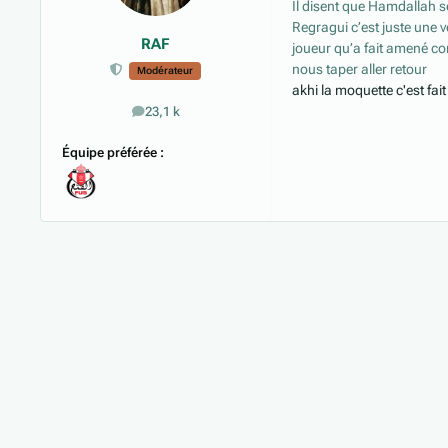
Il disent que Hamdallah se
Regragui c’est juste une ve
RAF
joueur qu’a fait amené c
nous taper aller retour
Modérateur
akhi la moquette c'est fa
23,1 k
messages
Équipe préférée :