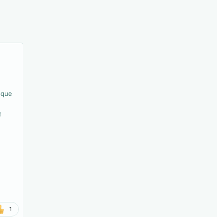
e que
t
1