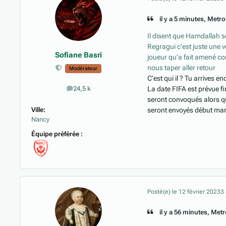
il y a 5 minutes, Metroi
Il disent que Hamdallah se
Regragui c’est juste une ve
Sofiane Basri
joueur qu’a fait amené c
nous taper aller retour
Modérateur
C’est qui il ? Tu arrives 
La date FIFA est prévue f
24,5 k
messages
seront convoqués alors qu
Ville:
seront envoyés début ma
Nancy
Équipe préférée :
Posté(e)
le 12 février 2023
3
il y a 56 minutes, Metro