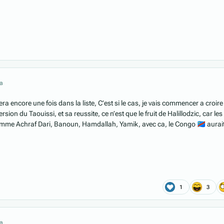
 a
ra encore une fois dans la liste, C’est si le cas, je vais commencer a croir
rsion du Taouissi, et sa reussite, ce n’est que le fruit de Halillodzic, car les
omme Achraf Dari, Banoun, Hamdallah, Yamik, avec ca, le Congo
🇨🇩
aurai
1
3
 a