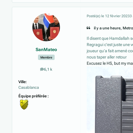
Posté(e)
le 12 février 2023
3
il y a une heure, Metroi
Il disent que Hamdallah se
Regragui c’est juste une ve
SanMateo
joueur qu’a fait amené c
nous taper aller retour
Membre
Excusez le HS, but my m
6,1 k
messages
Ville:
Casablanca
Équipe préférée :