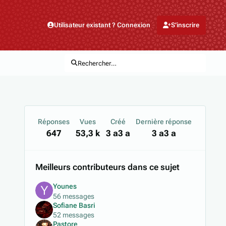
Utilisateur existant ? Connexion
S’inscrire
Rechercher…
Réponses
Vues
Créé
Dernière réponse
647
53,3 k
3 a
3 a
3 a
3 a
Meilleurs contributeurs dans ce sujet
Younes
56 messages
Sofiane Basri
52 messages
Pastore