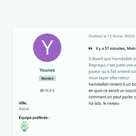
Posté(e)
le 12 février 2023
3
il y a 57 minutes, Metro
Il disent que Hamdallah se
Regragui c’est juste une ve
Younes
joueur qu’a fait amené c
nous taper aller retour
Membre
hamdallah revient à un b
en quoi ce serait un souc
19,9 k
messages
comment on peut parler c
Ville:
ha lala, le niveau
Rabat
Équipe préférée :