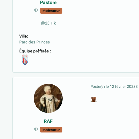
Pastore
Modérateur
23,1 k
messages
Ville:
Parc des Princes
Équipe préférée :
Posté(e)
le 12 février 2023
3
RAF
Modérateur