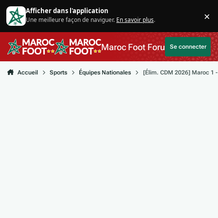
Aller au contenu
Afficher dans l'application
×
Une meilleure façon de naviguer.
En savoir plus
.
Di
Maroc Foot Forum
Se connecter
Accueil
Sports
Équipes Nationales
[Élim. CDM 2026] Maroc 1 -