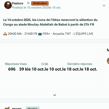
Pastore
Modérateur
Posté(e)
le 10 octobre 2025
le 10 oct.
Le 14 octobre 2025, les Lions de l’Atlas recevront la sélection du
Congo au stade Moulay Abdellah de Rabat à partir de 21h FR
🕰️
20h00 MA - 21h00 FR
📺
FIFA+ - Arryadia TNT - L’ÉQUIPE LIVE
M
Réponses
Vues
Créé
Dernière réponse
696
39 k
le 10 oct.
le 10 oct.
le 18 oct.
le 18 oct.
Expand topic overview
Author stats
essam
Membre