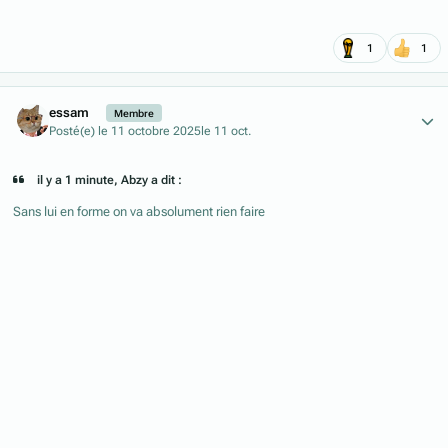
1
1
Author stats
essam
Membre
Posté(e)
le 11 octobre 2025
le 11 oct.
il y a 1 minute, Abzy a dit :
Sans lui en forme on va absolument rien faire