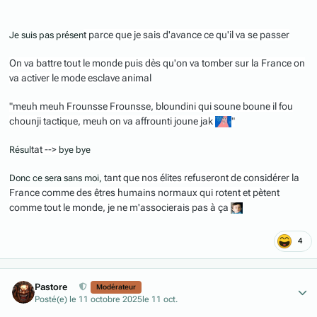
t parce que je sais d'avance ce qu'il va se passer
Je suis pas présen
On va battre tout le monde puis dès qu'on va tomber sur la France on
va activer le mode esclave animal
"meuh meuh Frounsse Frounsse, bloundini qui soune boune il fou
chounji tactique, meuh on va affrounti joune jak
"
tat -->
Résul
bye bye
tant que nos élites refuseront de considérer la
Donc ce sera sans moi,
France comme des êtres humains normaux qui rotent et pètent
comme tout le monde, je ne m'associerais pas à ça
4
Author stats
Pastore
Modérateur
Posté(e)
le 11 octobre 2025
le 11 oct.