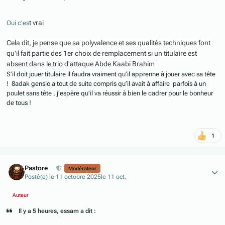
t vrai
Oui c'es
Cela dit, je pense que sa polyvalence et ses qualités techniques font
qu'il fait partie des 1er choix de remplacement si un titulaire est
absent dans le trio d'attaque Abde Kaabi Brahim
S’il doit jouer titulaire il faudra vraiment qu’il apprenne à jouer avec sa tête
! 8adak gensio a tout de suite compris qu’il avait à affaire parfois à un
poulet sans tête , j’espère qu’il va réussir à bien le cadrer pour le bonheur
de tous !
1
Author stats
Pastore
Modérateur
Posté(e)
le 11 octobre 2025
le 11 oct.
Auteur
Il y a 5 heures, essam a dit :