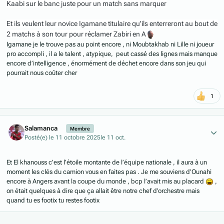
Kaabi sur le banc juste pour un match sans marquer
Et ils veulent leur novice Igamane titulaire qu'ils enterreront au bout de
2 matchs à son tour pour réclamer Zabiri en A
Igamane je le trouve pas au point encore , ni Moubtakhab ni Lille ni joueur
pro accompli , il a le talent , atypique, peut cassé des lignes mais manque
encore d’intelligence , énormément de déchet encore dans son jeu qui
pourrait nous coûter cher
1
Author stats
Salamanca
Membre
Posté(e)
le 11 octobre 2025
le 11 oct.
Et El khanouss c’est l’étoile montante de l’équipe nationale , il aura à un
moment les clés du camion vous en faites pas . Je me souviens d’Ounahi
encore à Angers avant la coupe du monde , bcp l’avait mis au placard
,
on était quelques à dire que ça allait être notre chef d’orchestre mais
quand tu es footix tu restes footix