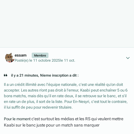
Author stats
essam
Membre
Posté(e)
le 11 octobre 2025
le 11 oct.
il y a 21 minutes, Nieme inscrption a dit :
Il a un crédit illimité avec l’équipe nationale, c’est une réalité qu’on doit
accepter. Les autres n’ont pas droit à l’erreur, Kaabi peut enchaîner 5 ou 6
bons matchs, mais dès qu’il en rate deux, il se retrouve sur le banc, et s’il
en rate un de plus, il sort de la liste. Pour En-Nesyri, c’est tout le contraire,
il lui suffit de peu pour redevenir titulaire.
t c'est surtout les médias et les RS qui veulent mettre
Pour le momen
Kaabi sur le banc juste pour un match sans marquer