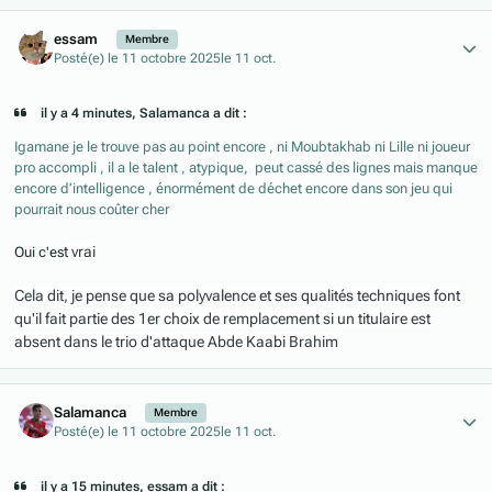
Author stats
essam
Membre
Posté(e)
le 11 octobre 2025
le 11 oct.
il y a 4 minutes, Salamanca a dit :
Igamane je le trouve pas au point encore , ni Moubtakhab ni Lille ni joueur
pro accompli , il a le talent , atypique, peut cassé des lignes mais manque
encore d’intelligence , énormément de déchet encore dans son jeu qui
pourrait nous coûter cher
t vrai
Oui c'es
Cela dit, je pense que sa polyvalence et ses qualités techniques font
qu'il fait partie des 1er choix de remplacement si un titulaire est
absent dans le trio d'attaque Abde Kaabi Brahim
Author stats
Salamanca
Membre
Posté(e)
le 11 octobre 2025
le 11 oct.
il y a 15 minutes, essam a dit :