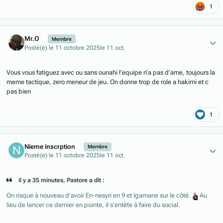
1
Author stats
Mr.O
Membre
Posté(e)
le 11 octobre 2025
le 11 oct.
Vous vous fatiguez avec ou sans ounahi l’equipe n’a pas d’ame, toujours la
meme tactique, zero meneur de jeu. On donne trop de role a hakimi et c
pas bien
1
Author stats
Nieme inscrption
Membre
Posté(e)
le 11 octobre 2025
le 11 oct.
il y a 35 minutes, Pastore a dit :
On risque à nouveau d’avoir En-nesyri en 9 et Igamane sur le côté.
Au
lieu de lancer ce dernier en pointe, il s’entête à faire du social.