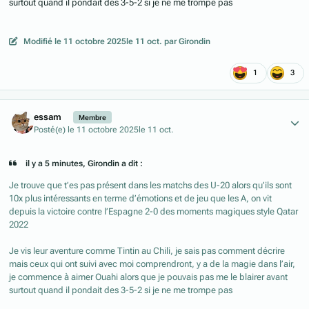
surtout quand il pondait des 3-5-2 si je ne me trompe pas
Modifié
le 11 octobre 2025
le 11 oct.
par Girondin
1
3
Author stats
essam
Membre
Posté(e)
le 11 octobre 2025
le 11 oct.
il y a 5 minutes, Girondin a dit :
Je trouve que t’es pas présent dans les matchs des U-20 alors qu’ils sont
10x plus intéressants en terme d’émotions et de jeu que les A, on vit
depuis la victoire contre l’Espagne 2-0 des moments magiques style Qatar
2022
Je vis leur aventure comme Tintin au Chili, je sais pas comment décrire
mais ceux qui ont suivi avec moi comprendront, y a de la magie dans l’air,
je commence à aimer Ouahi alors que je pouvais pas me le blairer avant
surtout quand il pondait des 3-5-2 si je ne me trompe pas