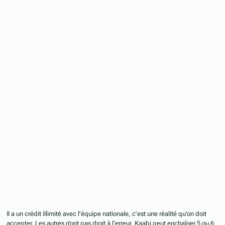
Il a un crédit illimité avec l’équipe nationale, c’est une réalité qu’on doit
accepter. Les autres n’ont pas droit à l’erreur, Kaabi peut enchaîner 5 ou 6