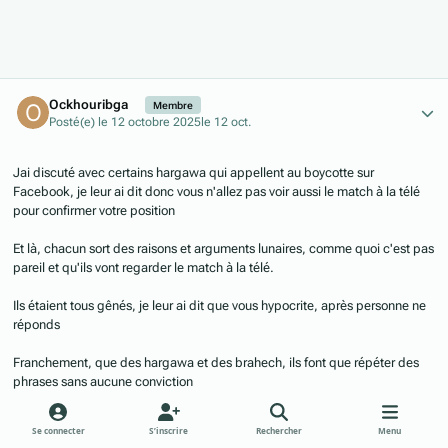
Author stats
Ockhouribga
Membre
Posté(e)
le 12 octobre 2025
le 12 oct.
Jai discuté avec certains hargawa qui appellent au boycotte sur
Facebook, je leur ai dit donc vous n'allez pas voir aussi le match à la télé
pour confirmer votre position
Et là, chacun sort des raisons et arguments lunaires, comme quoi c'est pas
pareil et qu'ils vont regarder le match à la télé.
Ils étaient tous gênés, je leur ai dit que vous hypocrite, après personne ne
réponds
Franchement, que des hargawa et des brahech, ils font que répéter des
phrases sans aucune conviction
Est-ce que quelqu'un ici peut lancer une campagne sur les réseaux
Se connecter
S’inscrire
Rechercher
Menu
sociaux pour que ceux qui
appellent au boycotte s'ils regardent les