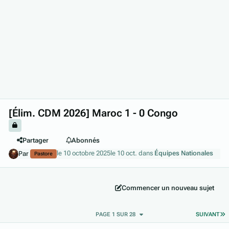
[Élim. CDM 2026] Maroc 1 - 0 Congo
Partager
Abonnés
le 10 octobre 2025
le 10 oct.
dans
Équipes Nationales
Par
Pastore
Commencer un nouveau sujet
D
PAGE 1 SUR 28
SUIVANT
Author stats