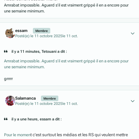
Amrabat impossible. Aguerd s’il est vraiment grippé il en a encore pour
une semaine minimum.
Author stats
essam
Membre
Posté(e)
le 11 octobre 2025
le 11 oct.
il y a 11 minutes, Tetouani a dit :
Amrabat impossible. Aguerd s’il est vraiment grippé il en a encore pour
une semaine minimum.
grrrrr
Author stats
Salamanca
Membre
Posté(e)
le 11 octobre 2025
le 11 oct.
il y a une heure, essam a dit :
t c'est surtout les médias et les RS qui veulent mettre
Pour le momen