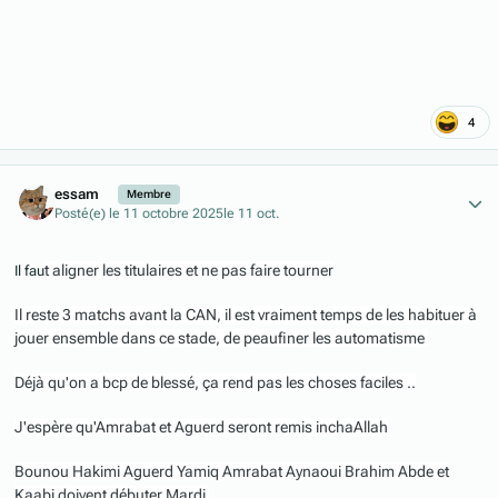
4
Author stats
essam
Membre
Posté(e)
le 11 octobre 2025
le 11 oct.
t aligner les titulaires et ne pas faire tourner
Il fau
Il reste 3 matchs avant la CAN, il est vraiment temps de les habituer à
jouer ensemble dans ce stade, de peaufiner les automatisme
Déjà qu'on a bcp de blessé, ça rend pas les choses faciles ..
J'espère qu'Amrabat et Aguerd seront remis inchaAllah
Bounou Hakimi Aguerd Yamiq Amrabat Aynaoui Brahim Abde et
Kaabi doivent débuter Mardi