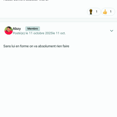
1
1
Author stats
Abzy
Membre
Posté(e)
le 11 octobre 2025
le 11 oct.
Sans lui en forme on va absolument rien faire