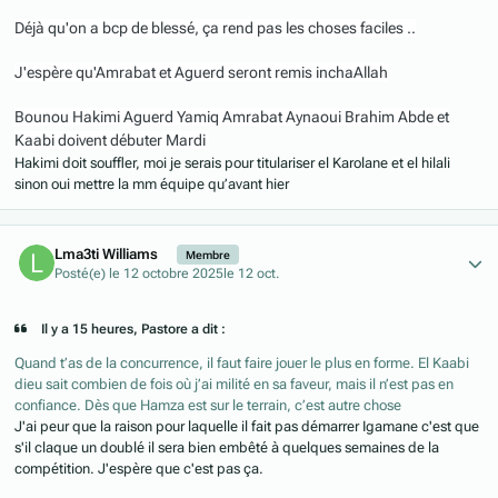
Déjà qu'on a bcp de blessé, ça rend pas les choses faciles ..
J'espère qu'Amrabat et Aguerd seront remis inchaAllah
Bounou Hakimi Aguerd Yamiq Amrabat Aynaoui Brahim Abde et
Kaabi doivent débuter Mardi
Hakimi doit souffler, moi je serais pour titulariser el Karolane et el hilali
sinon oui mettre la mm équipe qu’avant hier
Author stats
Lma3ti Williams
Membre
Posté(e)
le 12 octobre 2025
le 12 oct.
Il y a 15 heures, Pastore a dit :
Quand t’as de la concurrence, il faut faire jouer le plus en forme. El Kaabi
dieu sait combien de fois où j’ai milité en sa faveur, mais il n’est pas en
confiance. Dès que Hamza est sur le terrain, c’est autre chose
J'ai peur que la raison pour laquelle il fait pas démarrer Igamane c'est que
s'il claque un doublé il sera bien embêté à quelques semaines de la
compétition. J'espère que c'est pas ça.