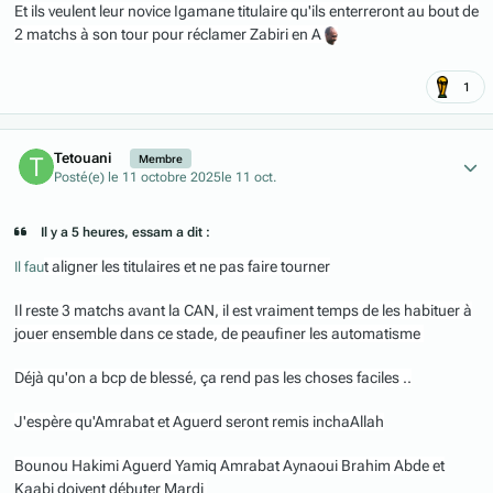
Et ils veulent leur novice Igamane titulaire qu'ils enterreront au bout de
2 matchs à son tour pour réclamer Zabiri en A
1
Author stats
Tetouani
Membre
Posté(e)
le 11 octobre 2025
le 11 oct.
Il y a 5 heures, essam a dit :
t aligner les titulaires et ne pas faire tourner
Il fau
Il reste 3 matchs avant la CAN, il est vraiment temps de les habituer à
jouer ensemble dans ce stade, de peaufiner les automatisme
Déjà qu'on a bcp de blessé, ça rend pas les choses faciles ..
J'espère qu'Amrabat et Aguerd seront remis inchaAllah
Bounou Hakimi Aguerd Yamiq Amrabat Aynaoui Brahim Abde et
Kaabi doivent débuter Mardi