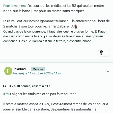
t c'est surtout les médias et les RS qui veulent mettre
Pour le momen
Kaabi sur le banc juste pour un match sans marquer
Et ils veulent leur novice Igamane titulaire qu'ils enterreront au bout de
2 matchs à son tour pour réclamer Zabiri en A
Quand t’as de la concurrence, il faut faire jouer le plus en forme. El Kaabi
dieu sait combien de fois où j’ai milité en sa faveur, mais il n’est pas en
confiance. Dès que Hamza est sur le terrain, c’est autre chose
1
Author stats
Enkidu21
Membre
Posté(e)
le 11 octobre 2025
le 11 oct.
Il y a 10 heures, essam a dit :
t aligner les titulaires et ne pas faire tourner
Il fau
Il reste 3 matchs avant la CAN, il est vraiment temps de les habituer à
jouer ensemble dans ce stade, de peaufiner les automatisme