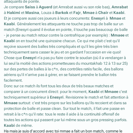
attaquants de pointe.
Je compare
Saiss
à
Aguerd
(et Amrabat aussi vu son role bas),
Amrabat
à
Hakimi
et
Masina
, Louza à
Barkok
et
Fajr
,
Mmae
à
Chair
et
Kaabi
.
Et je compare aussi ces joueurs à leurs concurrents:
Enesyri
à
Mmae
et
Kaabi
. Généralement les attaquants ne touche pas trop de balle sur un
match (Enesyri quand il évolue en pointe, il touche pas beaucoup de balle
- je pense au match retour contre la centrafrique par example) :
Mmaee
et
Kaabi
on en touché une quinzaine chacun. Ce qui me plait c'est qu'il
reçoive souvent des balles très compliqués et qu'il les gère très bien
techniquement sans casser le jeu et on gardant l'occasion en vie quoi!
Chose que
Enesyri
n'a pas pu faire contre le soudan (où il a vendanger à
lui seul la moitié des actions prometteuses du mountakhab 12 à 13 sur 25)
sur des pertes de balles à la c*n, des contrôles ratés facile, des ballons
aériens qu'il n'arrive pas à gérer, en se faisant prendre le ballon très
facilement.
Donc sur ce match ils font tous les deux de très beaux matches et
comparer à un concurrent direct: pour le moment,
Kaabi
et
Mmaee
c'est
techniquement supérieur à
Enesyri
. Revisionne le match et fait attention à
Mmaee
surtout: c'est très propre sur les ballons qu'ils recoient et dans sa
protection de balle et passe clean. Sur tout le match, il fait une passe en
retrait à la c*n qu'il rate: tous le reste il aide à la continuité offensif de
toutes les actions qui passent par lui même sous un gros pressing parfois.
Kaabi
de même.
Ha mais je suis d’accord avec toi mmae a fait un bon match, comme le