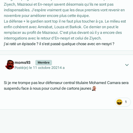
Ziyech, Mazraoui et En-nesyri savent désormais qu’ils ne sont pas
indispensables. J’espère vraiment que les deux premiers vont revenir en
novembre pour améliorer encore plus cette équipe.
La défense + le gardien sont top il ne faut plus toucher à ça. Le milieu est
enfin cohérent avec Amrabat, Louza et Barkok. Ce dernier on peut le
remplacer au profit de Mazraoui. C’est plus devant où il y a encore des
interrogations avec le retour d’En-nesyri et celui de Ziyech.
j'ai raté un épisode ? il s'est passé quelque chose avec en-nesyri ?
Author stats
moms93
Membre
Posté(e)
le 11 octobre 2021
4 a
Si je me trompe pas leur défenseur central titulaire Mohamed Camara sera
suspendu face à nous pour cumul de cartons jaunes
1