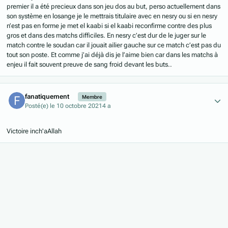
premier il a été precieux dans son jeu dos au but, perso actuellement dans
son système en losange je le mettrais titulaire avec en nesry ou si en nesry
n’est pas en forme je met el kaabi si el kaabi reconfirme contre des plus
gros et dans des matchs difficiles. En nesry c’est dur de le juger sur le
match contre le soudan car il jouait ailier gauche sur ce match c’est pas du
tout son poste. Et comme j’ai déjà dis je l’aime bien car dans les matchs à
enjeu il fait souvent preuve de sang froid devant les buts..
Author stats
fanatiquement
Membre
Posté(e)
le 10 octobre 2021
4 a
Victoire inch'aAllah