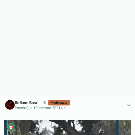
Author stats
Sofiane Basri
Modérateur
Posté(e)
le 10 octobre 2021
4 a