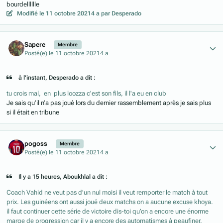
bourdelllllle
Modifié
le 11 octobre 2021
4 a
par Desperado
Author stats
Sapere
Membre
Posté(e)
le 11 octobre 2021
4 a
à l’instant, Desperado a dit :
tu crois mal, en plus loozza c'est son fils, il l'a eu en club
Je sais qu’il n’a pas joué lors du dernier rassemblement après je sais plus
si il était en tribune
Author stats
pogoss
Membre
Posté(e)
le 11 octobre 2021
4 a
Il y a 15 heures, Aboukhlal a dit :
Coach Vahid ne veut pas d’un nul moisi il veut remporter le match à tout
prix. Les guinéens ont aussi joué deux matchs on a aucune excuse khoya.
il faut continuer cette série de victoire dis-toi qu’on a encore une énorme
marge de progression car il y a encore des automatismes à peaufiner.