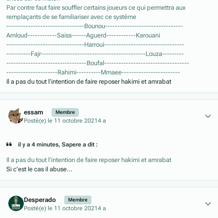
Par contre faut faire souffler certains joueurs ce qui permettra aux
remplaçants de se familiariser avec ce système
--------------------------------Bounou--------------------------------
Amloud------------Saiss------Aguerd------------Karouani
--------------------------------Harroui---------------------------------
----------Fajr-------------------------------------------Louza---------
---------------------------------Boufal-----------------------------------
---------------------Rahimi----------Mmaee------------------------
Il a pas du tout l’intention de faire reposer hakimi et amrabat
Author stats
essam
Membre
Posté(e)
le 11 octobre 2021
4 a
il y a 4 minutes, Sapere a dit :
Il a pas du tout l’intention de faire reposer hakimi et amrabat
Si c'est le cas il abuse...
Author stats
Desperado
Membre
Posté(e)
le 11 octobre 2021
4 a