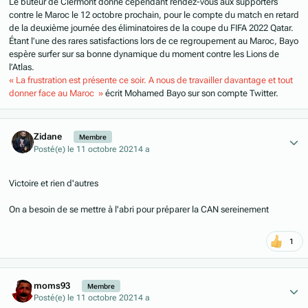
Le buteur de Clermont donne cependant rendez-vous aux supporters
contre le Maroc le 12 octobre prochain, pour le compte du match en retard
de la deuxième journée des éliminatoires de la coupe du FIFA 2022 Qatar.
Étant l’une des rares satisfactions lors de ce regroupement au Maroc, Bayo
espère surfer sur sa bonne dynamique du moment contre les Lions de
l’Atlas.
« La frustration est présente ce soir. A nous de travailler davantage et tout
donner face au Maroc »
écrit Mohamed Bayo sur son compte Twitter.
Author stats
Zidane
Membre
Posté(e)
le 11 octobre 2021
4 a
Victoire et rien d'autres
On a besoin de se mettre à l'abri pour préparer la CAN sereinement
1
Author stats
moms93
Membre
Posté(e)
le 11 octobre 2021
4 a