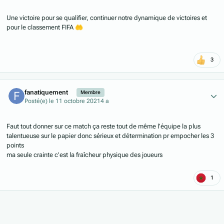
Une victoire pour se qualifier, continuer notre dynamique de victoires et
pour le classement FIFA
🤲
3
Author stats
fanatiquement
Membre
Posté(e)
le 11 octobre 2021
4 a
Faut tout donner sur ce match ça reste tout de même l’équipe la plus
talentueuse sur le papier donc sérieux et détermination pr empocher les 3
points
ma seule crainte c’est la fraîcheur physique des joueurs
1