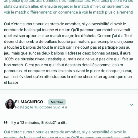
Je pense que ces des données très intéressantes. Pour ceux qui ont vu les
stats du match aller, et ensuite regarder le match d'hier: on surement pu
voir le match différemment: on commence à voir le match plus clairement!
Oui c’etait surtout pour les stats de amrabat, si y a possibilité d’avoir le
nombre de balles qui touche et de km Qu’il parcourt par match on verrait
quel est son apport sur ce match malgré les déchets. Comme j’ai dis Tout
dépend du nombre de ballons touchè par match, par exemple si un joueur
a touché 2 ballons de tout le match car il ne court pas et participe pas au
jeu, mais que sur ces deux ballons il adresse deux bonnes passes, il aura
100% de réussite niveau statistique, mais cela ne veut pas dire qu’il fait un
bon match. C’est pour ça qu’il faut des stats detaillés comme les km
parcourus, et comparer routes les stats suivant le poste de chaque joueur,
car il est évident qu’on attendra pas la même chose d’un aguerd que d’un
el kaabi
Author stats
EL MAGNIFICO
Membre
Posté(e)
le 10 octobre 2021
4 a
il y a 12 minutes, Enkidu21 a dit :
Oui c’etait surtout pour les stats de amrabat, si y a possibilité d’avoir le
nombre de balles qui touche et de km Qu’il parcourt par match on verrait