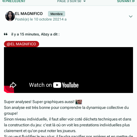
PREMIÈRE PAGE
D
PRÉCÉDENT
PAGE 3 SUR 50
SUIVANT
Author stats
EL MAGNIFICO
Membre
Posté(e)
le 10 octobre 2021
4 a
il y a 15 minutes, Abzy a dit :
@EL MAGNIFICO
Super analyses! Super graphiques aussi!
Son analyse est très bonne pour comprendre la dynamique collective du
groupe!
Sinon niveau individuelle, il faut aller voir coté déchets techniques et dans
la construction du jeu: c'est là où on voit les prestations individuelles plus
clairement et qu'on peut noter les joueurs.
Si on veut fluidifier le jeu plus: il faudra sacrifier nos arrières et en mettre de