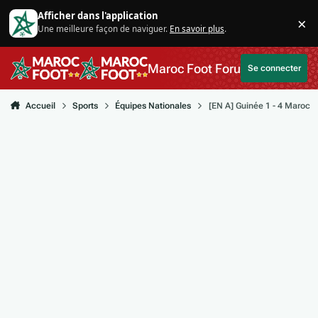
Aller au contenu
Afficher dans l'application
×
Une meilleure façon de naviguer.
En savoir plus
.
Di
Maroc Foot Forum
Se connecter
Accueil
Sports
Équipes Nationales
[EN A] Guinée 1 - 4 Maroc