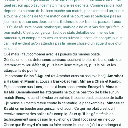
quel est son apport sur ce match malgré les déchets. Comme j’ai dis Tout
dépend du nombre de ballons touchè par match, par exemple si un joueur
a touché 2 ballons de tout le match car il ne court pas et participe pas au
jeu, mais que sur ces deux ballons il adresse deux bonnes passes, il aura
100% de réussite niveau statistique, mais cela ne veut pas dire qu’il fait un
bon match. C’est pour ça qu’il faut des stats detaillés comme les km
parcourus, et comparer routes les stats suivant le poste de chaque joueur,
car il est évident qu’on attendra pas la même chose d’un aguerd que d’un
el kaabi
Oué mais il faut comparer avec les joueurs du mêmes poste.
Généralement les défenseurs centraux touchent le plus de balle, suivi des
latéraux et milieu défensif, puis les milieux relayeurs, puis le MO et les
attaquants de pointe.
Je compare
Saiss
à
Aguerd
(et Amrabat aussi vu son role bas),
Amrabat
à
Hakimi
et
Masina
, Louza à
Barkok
et
Fajr
,
Mmae
à
Chair
et
Kaabi
.
Et je compare aussi ces joueurs à leurs concurrents:
Enesyri
à
Mmae
et
Kaabi
. Généralement les attaquants ne touche pas trop de balle sur un
match (Enesyri quand il évolue en pointe, il touche pas beaucoup de balle
- je pense au match retour contre la centrafrique par example) :
Mmaee
et
Kaabi
on en touché une quinzaine chacun. Ce qui me plait c'est qu'il
reçoive souvent des balles très compliqués et qu'il les gère très bien
techniquement sans casser le jeu et on gardant l'occasion en vie quoi!
Chose que
Enesyri
n'a pas pu faire contre le soudan (où il a vendanger à