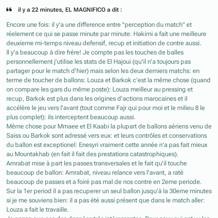
il y a 22 minutes, EL MAGNIFICO a dit :
Encore une fois: il y'a une difference entre "perception du match" et
réelement ce qui se passe minute par minute: Hakimi a fait une meilleure
deuxieme mi-temps niveau defensif, recup et initiation de contre aussi.
Il y'a beaucoup à dire frère! Je compte pas les touches de balles
personnellement j'utilise les stats de El Hajoui (qu'il n'a toujours pas
partager pour le match d'hier) mais selon les deux derniers matchs: en
terme de toucher de ballons: Louza et Barkok c'est la même chose (quand
on compare les gars du même poste): Louza meilleur au pressing et
recup, Barkok est plus dans les origines d'actions marocaines et il
accélère le jeu vers l'avant (tout comme Fajr qui pour moi et le milieu 8 le
plus complet): ils interceptent beaucoup aussi.
Même chose pour Mmaee et El Kaabi la plupart de ballons aériens venu de
Saiss ou Barkok sont adressé vers eux: et leurs contrôles et conservations
du ballon est exceptionel: Enesyri vraiment cette année n'a pas fait mieux
au Mountakhab (en fait il fait des prestations catastrophiques).
Amrabat mise à part les passes transversales et le fait qu'il touche
beaucoup de ballon: Amrabat, niveau relance vers l'avant, a raté
beaucoup de passes et a foiré pas mal de nos contre en 2eme periode.
Sur la 1er period il a pas recuperer un seul ballon jusqu'à la 30eme minutes
si je me souviens bien: il a pas été aussi présent que dans le match aller:
Louza a fait le travaille.