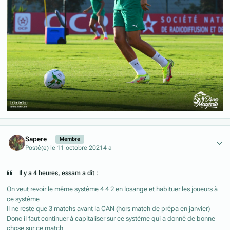
Author stats
Sapere
Membre
Posté(e)
le 11 octobre 2021
4 a
Il y a 4 heures, essam a dit :
On veut revoir le même système 4 4 2 en losange et habituer les joueurs à
ce système
Il ne reste que 3 matchs avant la CAN (hors match de prépa en janvier)
Donc il faut continuer à capitaliser sur ce système qui a donné de bonne
chose sur ce match