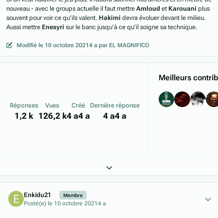
nouveau - avec le groups actuelle il faut mettre
Amloud
et
Karouani
plus
souvent pour voir ce qu'ils valent.
Hakimi
devra évoluer devant le milieu.
Aussi mettre
Enesyri
sur le banc jusqu'à ce qu'il soigne sa technique.
Modifié
le 10 octobre 2021
4 a
par EL MAGNIFICO
Meilleurs contri
Réponses
Vues
Créé
Dernière réponse
1,2 k
126,2 k
4 a
4 a
4 a
4 a
Expand topic overview
Author stats
Enkidu21
Membre
Posté(e)
le 10 octobre 2021
4 a