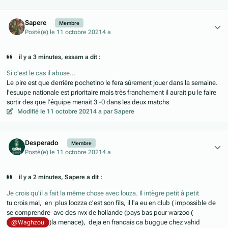
Author stats
Sapere
Membre
Posté(e)
le 11 octobre 2021
4 a
il y a 3 minutes, essam a dit :
Si c'est le cas il abuse...
Le pire est que derrière pochetino le fera sûrement jouer dans la semaine.
l’esuupe nationale est prioritaire mais très franchement il aurait pu le faire
sortir des que l’équipe menait 3 -0 dans les deux matchs
Modifié
le 11 octobre 2021
4 a
par Sapere
Author stats
Desperado
Membre
Posté(e)
le 11 octobre 2021
4 a
il y a 2 minutes, Sapere a dit :
Je crois qu’il a fait la même chose avec louza. Il intègre petit à petit
tu crois mal, en plus loozza c'est son fils, il l'a eu en club ( impossible de
se comprendre avc des nvx de hollande (pays bas pour warzoo (
)la menace), deja en francais ca buggue chez vahid
@Waghzou