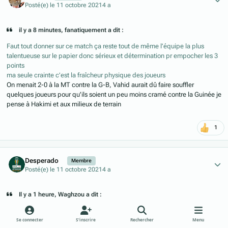
Posté(e)
le 11 octobre 2021
4 a
il y a 8 minutes, fanatiquement a dit :
Faut tout donner sur ce match ça reste tout de même l’équipe la plus
talentueuse sur le papier donc sérieux et détermination pr empocher les 3
points
ma seule crainte c’est la fraîcheur physique des joueurs
On menait 2-0 à la MT contre la G-B, Vahid aurait dû faire souffler
quelques joueurs pour qu'ils soient un peu moins cramé contre la Guinée je
pense à Hakimi et aux milieux de terrain
1
Author stats
Desperado
Membre
Posté(e)
le 11 octobre 2021
4 a
Il y a 1 heure, Waghzou a dit :
Le Sily national est arrivée à Rabat avant son match contre le Maroc
Selon le programme établi par le staff technique, la sélection guinéenne
Se connecter
S’inscrire
Rechercher
Menu