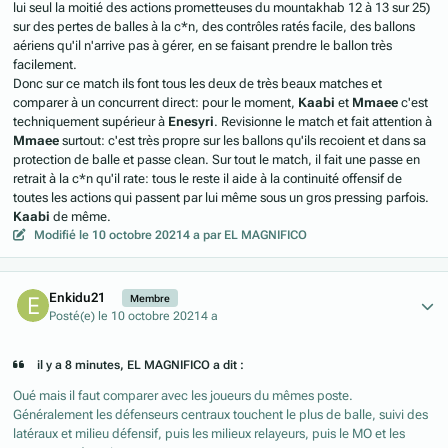
lui seul la moitié des actions prometteuses du mountakhab 12 à 13 sur 25)
sur des pertes de balles à la c*n, des contrôles ratés facile, des ballons
aériens qu'il n'arrive pas à gérer, en se faisant prendre le ballon très
facilement.
Donc sur ce match ils font tous les deux de très beaux matches et
comparer à un concurrent direct: pour le moment,
Kaabi
et
Mmaee
c'est
techniquement supérieur à
Enesyri
. Revisionne le match et fait attention à
Mmaee
surtout: c'est très propre sur les ballons qu'ils recoient et dans sa
protection de balle et passe clean. Sur tout le match, il fait une passe en
retrait à la c*n qu'il rate: tous le reste il aide à la continuité offensif de
toutes les actions qui passent par lui même sous un gros pressing parfois.
Kaabi
de même.
Modifié
le 10 octobre 2021
4 a
par EL MAGNIFICO
Author stats
Enkidu21
Membre
Posté(e)
le 10 octobre 2021
4 a
il y a 8 minutes, EL MAGNIFICO a dit :
Oué mais il faut comparer avec les joueurs du mêmes poste.
Généralement les défenseurs centraux touchent le plus de balle, suivi des
latéraux et milieu défensif, puis les milieux relayeurs, puis le MO et les