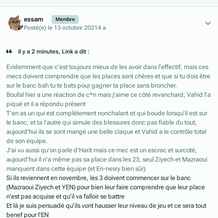
Author stats
essam
Membre
Posté(e)
le 13 octobre 2021
4 a
il y a 2 minutes, Link a dit :
Evidemment que c'est toujours mieux de les avoir dans l'effectif, mais ces
mecs doivent comprendre que les places sont chères et que si tu dois être
sur le banc bah tu te bats pour gagner ta place sans broncher.
Boufal hier a une réaction de c*n mais j'aime ce côté revanchard, Vahid l'a
piqué et il a répondu présent
T'en as un qui est complétement nonchalant et qui boude lorsqu'il est sur
le banc, et ta l'autre qui simule des blessures donc pas fiable du tout,
aujourd'hui ils se sont mangé une belle claque et Vahid a le contrôle total
de son équipe.
J'ai vu aussi qu'on parle d'Harit mais ce mec est un escroc et surcoté,
aujourd'hui il n'a même pas sa place dans les 23, seul Ziyech et Mazraoui
manquent dans cette équipe (et En-nesry bien sûr)
Si ils reviennent en novembre, les 3 doivent commencer sur le banc
(Mazraoui Ziyech et YEN) pour bien leur faire comprendre que leur place
n'est pas acquise et qu'il va falloir se battre
Et là je suis persuadé qu'ils vont hausser leur niveau de jeu et ce sera tout
benef pour l'EN