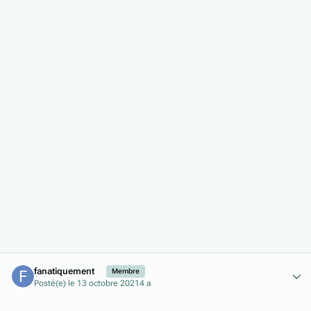
Author stats
fanatiquement
Membre
Posté(e)
le 13 octobre 2021
4 a