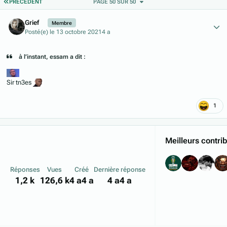
PREMIÈRE PAGE
PRÉCÉDENT
PAGE 50 SUR 50
Author stats
Grief
Membre
Posté(e)
le 13 octobre 2021
4 a
à l’instant, essam a dit :
Sir tn3es
1
Meilleurs contri
Réponses
Vues
Créé
Dernière réponse
1,2 k
126,6 k
4 a
4 a
4 a
4 a