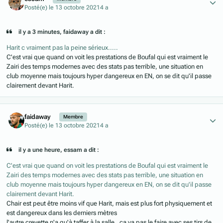
Posté(e)
le 13 octobre 2021
4 a
il y a 3 minutes, faidaway a dit :
Harit c vraiment pas la peine sérieux.....
C'est vrai que quand on voit les prestations de Boufal qui est vraiment le
Zairi des temps modernes avec des stats pas terrible, une situation en
club moyenne mais toujours hyper dangereux en EN, on se dit qu'il passe
clairement devant Harit.
Author stats
faidaway
Membre
Posté(e)
le 13 octobre 2021
4 a
il y a une heure, essam a dit :
C'est vrai que quand on voit les prestations de Boufal qui est vraiment le
Zairi des temps modernes avec des stats pas terrible, une situation en
club moyenne mais toujours hyper dangereux en EN, on se dit qu'il passe
clairement devant Harit.
Chair est peut être moins vif que Harit, mais est plus fort physiquement et
est dangereux dans les derniers mètres
l'autre crevette n'a qu'à taffer à la salle , ça va pas le faire avec ses tirs de