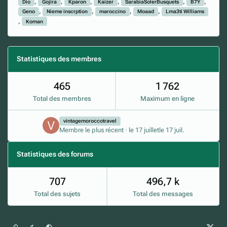
Dio
Gojira
Kparon
Kaizer
SarabiaSolerBusquets
B7Y
Geno
Nieme inscrption
maroccino
Moaad
Lma3ti Williams
Koman
Statistiques des membres
465
1 762
Total des membres
Maximum en ligne
vintagemoroccotravel
Membre le plus récent
·
le 17 juillet
le 17 juil.
Statistiques des forums
707
496,7 k
Total des sujets
Total des messages
Mode clair
Mode sombre
Préférence du système
x