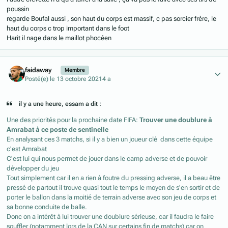
poussin
regarde Boufal aussi , son haut du corps est massif, c pas sorcier frère, le
haut du corps c trop important dans le foot
Harit il nage dans le maillot phocéen
Author stats
faidaway
Membre
Posté(e)
le 13 octobre 2021
4 a
il y a une heure, essam a dit :
Une des priorités pour la prochaine date FIFA:
Trouver une doublure à
Amrabat à ce poste de sentinelle
En analysant ces 3 matchs, si il y a bien un joueur clé dans cette équipe
c'est Amrabat
C'est lui qui nous permet de jouer dans le camp adverse et de pouvoir
développer du jeu
Tout simplement car il en a rien à foutre du pressing adverse, il a beau être
pressé de partout il trouve quasi tout le temps le moyen de s'en sortir et de
porter le ballon dans la moitié de terrain adverse avec son jeu de corps et
sa bonne conduite de balle.
Donc on a intérêt à lui trouver une doublure sérieuse, car il faudra le faire
souffler (notamment lors de la CAN sur certains fin de matchs) car on