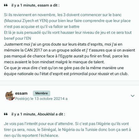
il y a 1 minute, essam a dit :
Si ils reviennent en novembre, les 3 doivent commencer sur le banc
(Mazraoui Ziyech et YEN) pour bien leur faire comprendre que leur place
n'est pas acquise et qu'il va falloir se battre
Et là je suis persuadé qu'ils vont hausser leur niveau de jeu et ce sera tout
benef pour l'EN
Justement moi j'ai un gros doute sur leurs états d'esprits, moi j'ai en
mémoire la CAN 2017 on a un groupe solide et j' t'assures que si on avaient
pas manqué de chance face à l'Egypte aurait pu finir en final, parce les
mecs avaient le bon mindset malgré le manque de talent.
Ce que je veux dire c'est qu'on ne gère pas de la même manière une
équipe nationale ou l'état d'esprit est primordial pour réussir et un club.
Author stats
essam
Membre
Posté(e)
le 13 octobre 2021
4 a
il y a 1 minute, Aboukhlal a dit :
Je vois pas l’interêt pour eux d’attendre. Si c’est pas l’Algérie qu’ils vont
tirer ça sera, nous, le Sénégal, le Nigéria ou la Tunisie donc bon ça sert à
rien qu’ils reportent l’échéance.