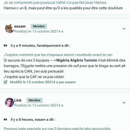
Je ne comprends pas pourquoi Vahid n'a pas fait jouer Harroui.
Harroui c un 8, mais peut être qu'il a les qualités pour être cette doublure
Author stats
essam
Membre
Posté(e)
le 13 octobre 2021
4 a
il y a 9 minutes, fanatiquement a dit :
J’espère vraiment que les chapeaux seront constitués avant la can
Si aucune de ces 3 équipes --->
Nigéria Algérie Tunisie
n'est éliminé des
barrages, l'Egypte mettra une pression de ouf pour que le tirage au sort ait
lieu après la CAN, j'en suis persuadé
J'espère que la CAF ne va pas céder
Modifié
le 13 octobre 2021
4 a
par essam
Author stats
Link
Membre
Posté(e)
le 13 octobre 2021
4 a
Il y a 8 heures, essam a dit :
Prenons juste exemple sur ces 3 derniers matchs très rapprochés