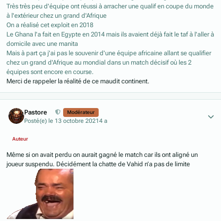
Très très peu d'équipe ont réussi à arracher une qualif en coupe du monde
à l'extérieur chez un grand d'Afrique
On a réalisé cet exploit en 2018
Le Ghana l'a fait en Egypte en 2014 mais ils avaient déjà fait le taf à l'aller à
domicile avec une manita
Mais à part ça j'ai pas le souvenir d'une équipe africaine allant se qualifier
chez un grand d'Afrique au mondial dans un match décisif où les 2
équipes sont encore en course.
Merci de rappeler la réalité de ce maudit continent.
Author stats
Pastore
Modérateur
Posté(e)
le 13 octobre 2021
4 a
Auteur
Même si on avait perdu on aurait gagné le match car ils ont aligné un
joueur suspendu. Décidément la chatte de Vahid n’a pas de limite