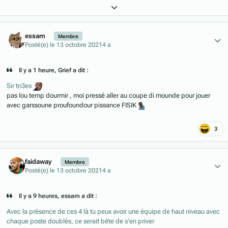
Expand topic overview
Author stats
essam
Membre
Posté(e)
le 13 octobre 2021
4 a
Il y a 1 heure, Grief a dit :
Sir tn3es
pas lou temp dourmir , moi pressé aller au coupe di mounde pour jouer
avec garssoune proufoundour pissance FISIK
3
Author stats
faidaway
Membre
Posté(e)
le 13 octobre 2021
4 a
Il y a 9 heures, essam a dit :
Avec la présence de ces 4 là tu peux avoir une équipe de haut niveau avec
chaque poste doublés, ce serait bête de s'en priver