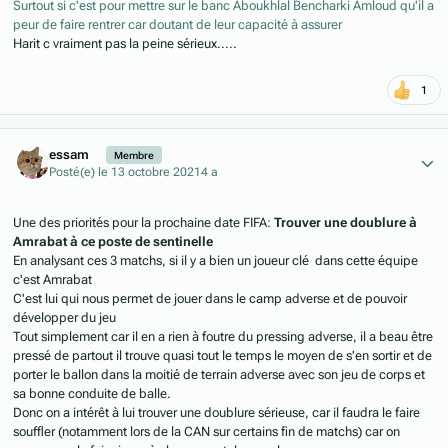
Surtout si c'est pour mettre sur le banc Aboukhlal Bencharki Amloud qu'il a
peur de faire rentrer car doutant de leur capacité à assurer
Harit c vraiment pas la peine sérieux.....
1
Author stats
essam
Membre
Posté(e)
le 13 octobre 2021
4 a
Une des priorités pour la prochaine date FIFA:
Trouver une doublure à
Amrabat à ce poste de sentinelle
En analysant ces 3 matchs, si il y a bien un joueur clé dans cette équipe
c'est Amrabat
C'est lui qui nous permet de jouer dans le camp adverse et de pouvoir
développer du jeu
Tout simplement car il en a rien à foutre du pressing adverse, il a beau être
pressé de partout il trouve quasi tout le temps le moyen de s'en sortir et de
porter le ballon dans la moitié de terrain adverse avec son jeu de corps et
sa bonne conduite de balle.
Donc on a intérêt à lui trouver une doublure sérieuse, car il faudra le faire
souffler (notamment lors de la CAN sur certains fin de matchs) car on