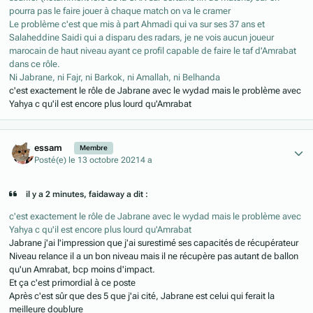
pourra pas le faire jouer à chaque match on va le cramer
Le problème c'est que mis à part Ahmadi qui va sur ses 37 ans et
Salaheddine Saidi qui a disparu des radars, je ne vois aucun joueur
marocain de haut niveau ayant ce profil capable de faire le taf d'Amrabat
dans ce rôle.
Ni Jabrane, ni Fajr, ni Barkok, ni Amallah, ni Belhanda
c'est exactement le rôle de Jabrane avec le wydad mais le problème avec
Yahya c qu'il est encore plus lourd qu'Amrabat
Author stats
essam
Membre
Posté(e)
le 13 octobre 2021
4 a
il y a 2 minutes, faidaway a dit :
c'est exactement le rôle de Jabrane avec le wydad mais le problème avec
Yahya c qu'il est encore plus lourd qu'Amrabat
Jabrane j'ai l'impression que j'ai surestimé ses capacités de récupérateur
Niveau relance il a un bon niveau mais il ne récupère pas autant de ballon
qu'un Amrabat, bcp moins d'impact.
Et ça c'est primordial à ce poste
Après c'est sûr que des 5 que j'ai cité, Jabrane est celui qui ferait la
meilleure doublure