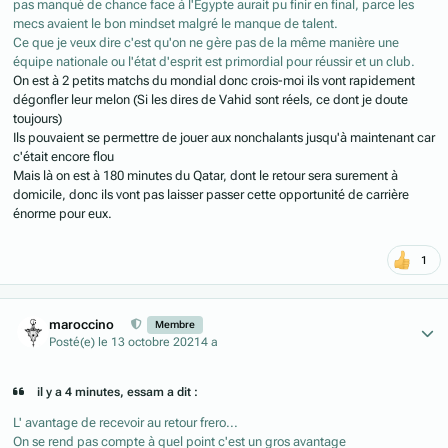
pas manqué de chance face à l'Egypte aurait pu finir en final, parce les
mecs avaient le bon mindset malgré le manque de talent.
Ce que je veux dire c'est qu'on ne gère pas de la même manière une
équipe nationale ou l'état d'esprit est primordial pour réussir et un club.
On est à 2 petits matchs du mondial donc crois-moi ils vont rapidement
dégonfler leur melon (Si les dires de Vahid sont réels, ce dont je doute
toujours)
Ils pouvaient se permettre de jouer aux nonchalants jusqu'à maintenant car
c'était encore flou
Mais là on est à 180 minutes du Qatar, dont le retour sera surement à
domicile, donc ils vont pas laisser passer cette opportunité de carrière
énorme pour eux.
1
Author stats
maroccino
Membre
Posté(e)
le 13 octobre 2021
4 a
il y a 4 minutes, essam a dit :
L' avantage de recevoir au retour frero...
On se rend pas compte à quel point c'est un gros avantage