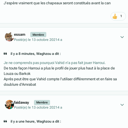
J’espère vraiment que les chapeaux seront constitués avant la can
1
Author stats
essam
Membre
Posté(e)
le 13 octobre 2021
4 a
il y a 8 minutes, Waghzou a dit :
Je ne comprends pas pourquoi Vahid n'a pas fait jouer Harroui.
De toute façon Harroui a plus le profil de jouer plus haut à la place de
Louza ou Barkok
Après peut être que Vahid compte l'utiliser différemment et en faire sa
doublure d'Amrabat
Author stats
faidaway
Membre
Posté(e)
le 13 octobre 2021
4 a
il y a une heure, Waghzou a dit :