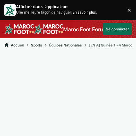
Aller au contenu
Afficher dans l'application
×
Une meilleure façon de naviguer.
En savoir plus
.
Di
Maroc Foot Forum
Se connecter
Accueil
Sports
Équipes Nationales
[EN A] Guinée 1 - 4 Maroc