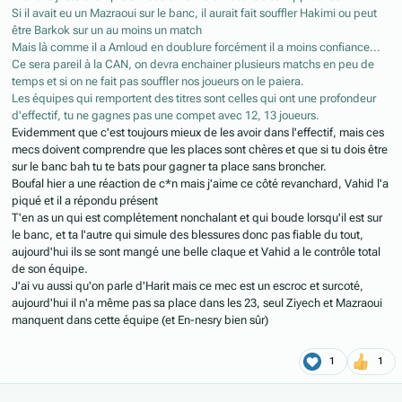
Si il avait eu un Mazraoui sur le banc, il aurait fait souffler Hakimi ou peut
être Barkok sur un au moins un match
Mais là comme il a Amloud en doublure forcément il a moins confiance...
Ce sera pareil à la CAN, on devra enchainer plusieurs matchs en peu de
temps et si on ne fait pas souffler nos joueurs on le paiera.
Les équipes qui remportent des titres sont celles qui ont une profondeur
d'effectif, tu ne gagnes pas une compet avec 12, 13 joueurs.
Evidemment que c'est toujours mieux de les avoir dans l'effectif, mais ces
mecs doivent comprendre que les places sont chères et que si tu dois être
sur le banc bah tu te bats pour gagner ta place sans broncher.
Boufal hier a une réaction de c*n mais j'aime ce côté revanchard, Vahid l'a
piqué et il a répondu présent
T'en as un qui est complétement nonchalant et qui boude lorsqu'il est sur
le banc, et ta l'autre qui simule des blessures donc pas fiable du tout,
aujourd'hui ils se sont mangé une belle claque et Vahid a le contrôle total
de son équipe.
J'ai vu aussi qu'on parle d'Harit mais ce mec est un escroc et surcoté,
aujourd'hui il n'a même pas sa place dans les 23, seul Ziyech et Mazraoui
manquent dans cette équipe (et En-nesry bien sûr)
1
1