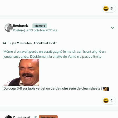
5
Author stats
Benbarek
Membre
Posté(e)
le 13 octobre 2021
4 a
il y a 2 minutes, Aboukhlal a dit :
Même si on avait perdu on aurait gagné le match car ils ont aligné un
joueur suspendu. Décidément la chatte de Vahid n’a pas de limite
Du coup 3-0 sur tapis vert et on garde notre série de clean sheets ?
2
Author stats
Ouarzazati
Modérateur