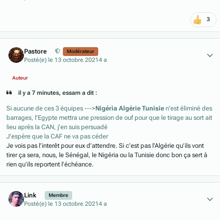
3
Author stats
Pastore
Modérateur
Posté(e)
le 13 octobre 2021
4 a
Auteur
il y a 7 minutes, essam a dit :
Si aucune de ces 3 équipes --->
Nigéria Algérie Tunisie
n'est éliminé des
barrages, l'Egypte mettra une pression de ouf pour que le tirage au sort ait
lieu après la CAN, j'en suis persuadé
J'espère que la CAF ne va pas céder
Je vois pas l’interêt pour eux d’attendre. Si c’est pas l’Algérie qu’ils vont
tirer ça sera, nous, le Sénégal, le Nigéria ou la Tunisie donc bon ça sert à
rien qu’ils reportent l’échéance.
Author stats
Link
Membre
Posté(e)
le 13 octobre 2021
4 a