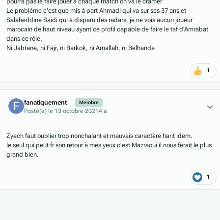
pourra pas le faire jouer à chaque match on va le cramer
Le problème c'est que mis à part Ahmadi qui va sur ses 37 ans et
Salaheddine Saidi qui a disparu des radars, je ne vois aucun joueur
marocain de haut niveau ayant ce profil capable de faire le taf d'Amrabat
dans ce rôle.
Ni Jabrane, ni Fajr, ni Barkok, ni Amallah, ni Belhanda
1
Author stats
fanatiquement
Membre
Posté(e)
le 13 octobre 2021
4 a
Zyech faut oublier trop nonchalant et mauvais caractère harit idem.
le seul qui peut fr son retour à mes yeux c’est Mazraoui il nous ferait le plus
grand bien.
1