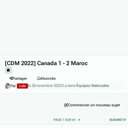
[CDM 2022] Canada 1 - 2 Maroc
Partager
Abonnés
le 28 novembre 2022
3 a
dans
Équipes Nationales
Par
Lufyl
Commencer un nouveau sujet
D
PAGE 1 SUR 61
SUIVANT
Author stats