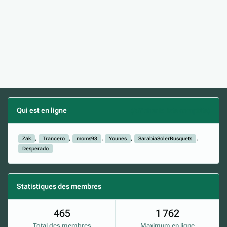
Qui est en ligne
(Afficher la liste complète)
Zak
Trancero
moms93
Younes
SarabiaSolerBusquets
Desperado
Statistiques des membres
465
1 762
Total des membres
Maximum en ligne