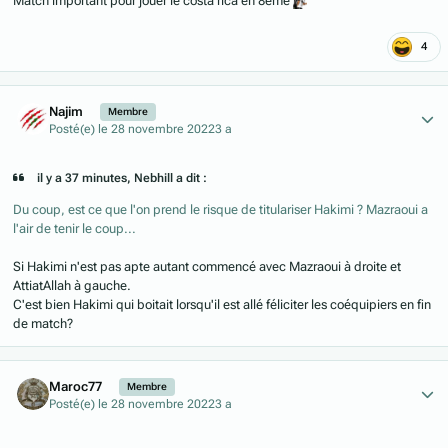
Match important pour jouer le costa rica en 8eme
4
Author stats
Najim
Membre
Posté(e)
le 28 novembre 2022
3 a
il y a 37 minutes, Nebhill a dit :
Du coup, est ce que l'on prend le risque de titulariser Hakimi ? Mazraoui a
l'air de tenir le coup...
Si Hakimi n'est pas apte autant commencé avec Mazraoui à droite et
AttiatAllah à gauche.
C'est bien Hakimi qui boitait lorsqu'il est allé féliciter les coéquipiers en fin
de match?
Author stats
Maroc77
Membre
Posté(e)
le 28 novembre 2022
3 a