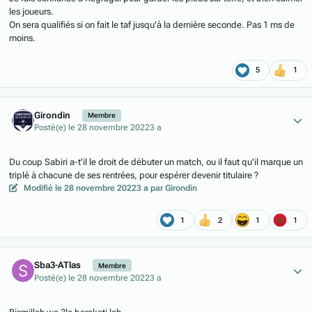
les joueurs.
On sera qualifiés si on fait le taf jusqu'à la dernière seconde. Pas 1 ms de
moins.
5
1
Author stats
Girondin
Membre
Posté(e)
le 28 novembre 2022
3 a
Du coup Sabiri a-t'il le droit de débuter un match, ou il faut qu'il marque un
triplé à chacune de ses rentrées, pour espérer devenir titulaire ?
Modifié
le 28 novembre 2022
3 a
par Girondin
1
2
1
1
Author stats
Sba3-ATlas
Membre
Posté(e)
le 28 novembre 2022
3 a