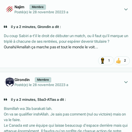
Author stats
Najim
Membre
Posté(e)
le 28 novembre 2022
3 a
il y a 2 minutes, Girondin a dit :
Du coup Sabiri a-t'il le droit de débuter un match, ou il faut qu'il marque un
triplé à chacune de ses rentrées, pour espérer devenir titulaire ?
Ounahi/Amallah ça marche pas et tout le monde le voit...
1
2
Author stats
Girondin
Membre
Posté(e)
le 28 novembre 2022
3 a
il y a 2 minutes, Sba3-ATlas a dit :
Bismillah wa 3la barakati lah.
On va se qualifier inshAllah. Je sais pas comment (nul ou victoire) mais on
va le faire.
Le Canada est une équipe qui laisse beaucoup d'espace derrière mais qui
attaque énormément. Il faudra qu'on profite de chaque action de notre