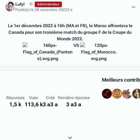
Lufyl
Administrateur
Posté(e)
le 28 novembre 2022
3 a
Le 1er décembre 2022 à 16h (MA et FR), le Maroc affrontera le
Canada pour son
troisième
match du groupe F de la Coupe du
Monde 2022.
VS
Meilleurs contri
Réponses
Vues
Créé
Dernière réponse
1,5 k
113,6 k
3 a
3 a
3 a
3 a
Expand topic overview