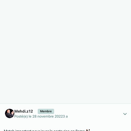
Author stats
Mehdi.z12
Membre
Posté(e)
le 28 novembre 2022
3 a