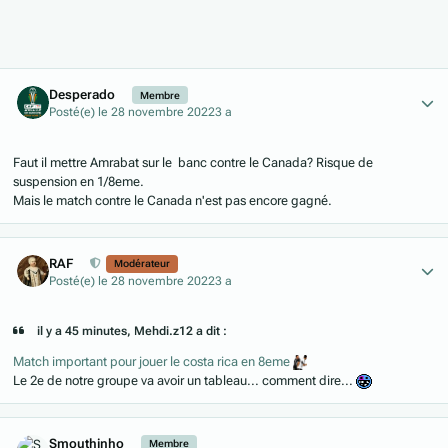
Author stats
Desperado
Membre
Posté(e)
le 28 novembre 2022
3 a
Faut il mettre Amrabat sur le banc contre le Canada? Risque de
suspension en 1/8eme.
Mais le match contre le Canada n'est pas encore gagné.
Author stats
RAF
Modérateur
Posté(e)
le 28 novembre 2022
3 a
il y a 45 minutes, Mehdi.z12 a dit :
Match important pour jouer le costa rica en 8eme
Le 2e de notre groupe va avoir un tableau... comment dire...
Author stats
Smouthinho
Membre