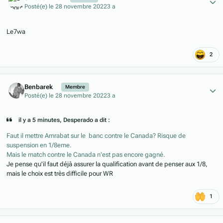
Posté(e)
le 28 novembre 2022
3 a
Le7wa
2
Author stats
Benbarek
Membre
Posté(e)
le 28 novembre 2022
3 a
il y a 5 minutes, Desperado a dit :
Faut il mettre Amrabat sur le banc contre le Canada? Risque de
suspension en 1/8eme.
Mais le match contre le Canada n'est pas encore gagné.
Je pense qu'il faut déjà assurer la qualification avant de penser aux 1/8,
mais le choix est très difficile pour WR
1
Author stats