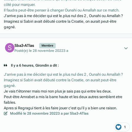
côté pour marquer.
Il faudra peut-être penser à changer Ounahi ou Amallah sur ce match.
J'arrive pas à me décider qui est le.plus nul des 2 , Ounahi ou Amallah ?
Imaginez si Sabiri avait débuté contre la Croatie, on aurait peut-être
gagné.
Author stats
Sba3-ATlas
Membre
Posté(e)
le 28 novembre 2022
3 a
Il y a 6 heures, Girondin a dit :
J'arrive pas à me décider qui est le.plus nul des 2 , Ounahi ou Amallah ?
Imaginez si Sabiri avait débuté contre la Croatie, on aurait peut-être
gagné.
Je vais t'étonner mais moi non plus je sais pas qui entre les deux.
Peut-être Amrabet a mis la barre haute et les deux autres semblent etre
faibles.
Apres si Regragui tient à les faire jouer c'est qu'il y a bien une raison.
Modifié
le 28 novembre 2022
3 a
par Sba3-ATlas
1