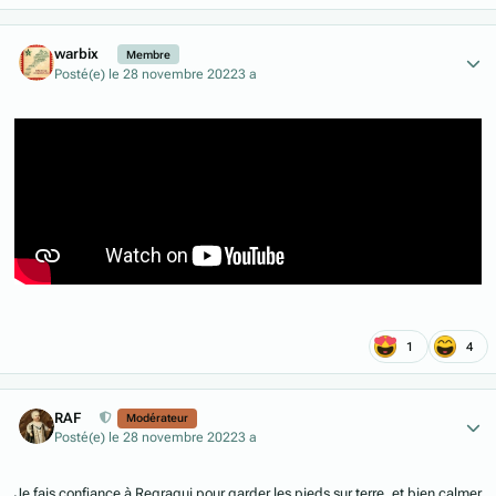
Author stats
warbix
Membre
Posté(e)
le 28 novembre 2022
3 a
1
4
Author stats
RAF
Modérateur
Posté(e)
le 28 novembre 2022
3 a
Je fais confiance à Regragui pour garder les pieds sur terre, et bien calmer