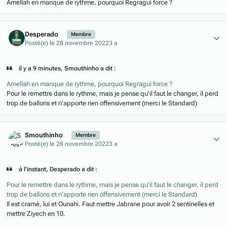
Amellah en manque de rythme, pourquoi Regragui force ?
Author stats
Desperado
Membre
Posté(e)
le 28 novembre 2022
3 a
il y a 9 minutes, Smouthinho a dit :
Amellah en manque de rythme, pourquoi Regragui force ?
Pour le remettre dans le rythme, mais je pense qu'il faut le changer, il perd
trop de ballons et n'apporte rien offensivement (merci le Standard)
Author stats
Smouthinho
Membre
Posté(e)
le 28 novembre 2022
3 a
à l’instant, Desperado a dit :
Pour le remettre dans le rythme, mais je pense qu'il faut le changer, il perd
trop de ballons et n'apporte rien offensivement (merci le Standard)
Il est cramé, lui et Ounahi. Faut mettre Jabrane pour avoir 2 sentinelles et
mettre Ziyech en 10.