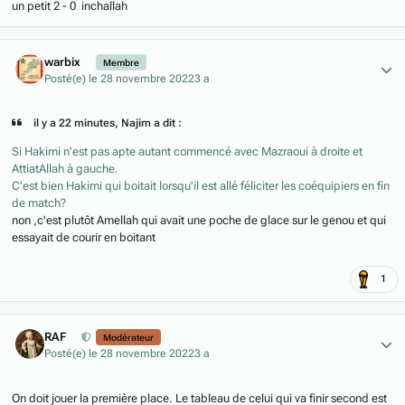
un petit 2 - 0 inchallah
Author stats
warbix
Membre
Posté(e)
le 28 novembre 2022
3 a
il y a 22 minutes, Najim a dit :
Si Hakimi n'est pas apte autant commencé avec Mazraoui à droite et
AttiatAllah à gauche.
C'est bien Hakimi qui boitait lorsqu'il est allé féliciter les coéquipiers en fin
de match?
non ,c'est plutôt Amellah qui avait une poche de glace sur le genou et qui
essayait de courir en boitant
1
Author stats
RAF
Modérateur
Posté(e)
le 28 novembre 2022
3 a
On doit jouer la première place. Le tableau de celui qui va finir second est