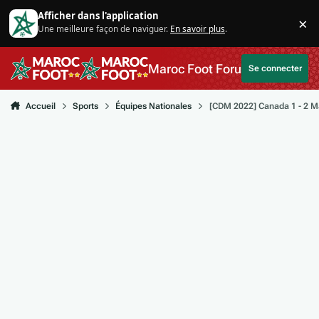
Aller au contenu
Afficher dans l'application
×
Une meilleure façon de naviguer.
En savoir plus
.
Di
Maroc Foot Forum
Se connecter
Accueil
Sports
Équipes Nationales
[CDM 2022] Canada 1 - 2 M