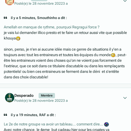
Posté(e)
le 28 novembre 2022
3 a
il y a 5 minutes, Smouthinho a dit :
Amellah en manque de rythme, pourquoi Regragui force ?
je vais lui demander illico presto et te faire un retour aussi vite que possible
khouya
sinon, perso, je n'en ai aucune idée mais ce genre de situations il y'en a
toujours avec tout les entraineurs et toutes les équipes du monde
, peut-
être les entraineurs voient des choses qu'on ne voient pas forcement de
l'extrieur, que ce soit dans ce titulaire discutable ou dans les remplaçants
potentiels! ou bien ces entraineurs se ferment dans le déni et s'entête
dans des choix discutable!
Author stats
Desperado
Membre
Posté(e)
le 28 novembre 2022
3 a
il y a 19 minutes, RAF a dit :
Le 2e de notre groupe va avoir un tableau... comment dire...
Avec notre chance, le 4eme but cadeau hier pour les croates va