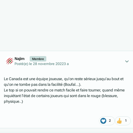
Author stats
Najim
Membre
Posté(e)
le 28 novembre 2022
3 a
Le Canada est une équipe joueuse, qu'on reste sérieux jusqu'au bout et
qu'on ne tombe pas dans la facilité (Boufal...).
Le top si on pouvait rendre ce match facile et faire tourner, quand même
inquiétant l'état de certains joueurs qui sont dans le rouge (blessure,
physique..)
2
1