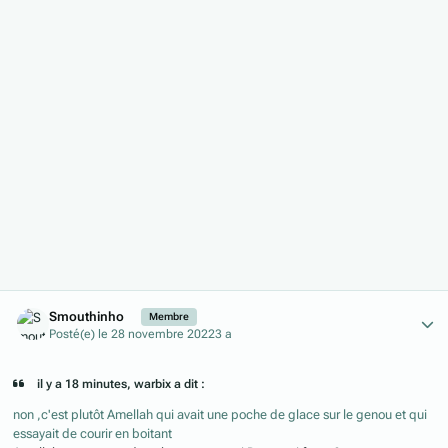
Author stats
Smouthinho
Membre
Posté(e)
le 28 novembre 2022
3 a
il y a 18 minutes, warbix a dit :
non ,c'est plutôt Amellah qui avait une poche de glace sur le genou et qui
essayait de courir en boitant