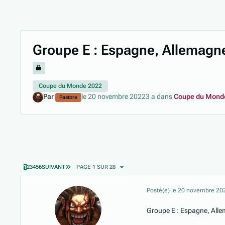
Groupe E : Espagne, Allemagne
Coupe du Monde 2022
Par
le 20 novembre 2022
3 a
dans
Coupe du Monde
Pastore
DERNIÈRE PAGE
1
2
3
4
5
6
SUIVANT
PAGE 1 SUR 28
Posté(e)
le 20 novembre 20
Groupe E : Espagne, All