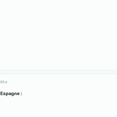
22
3 a
l'Espagne :