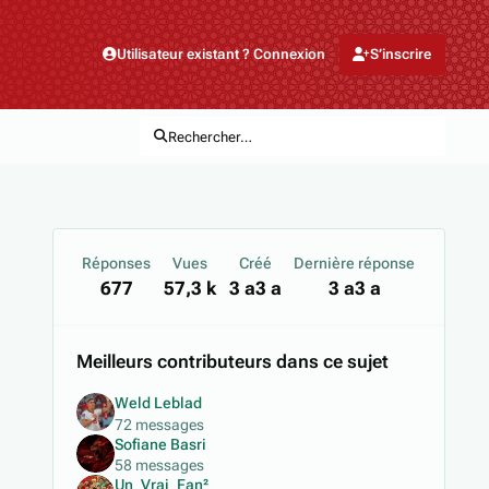
Utilisateur existant ? Connexion
S’inscrire
Rechercher…
Réponses
Vues
Créé
Dernière réponse
677
57,3 k
3 a
3 a
3 a
3 a
Meilleurs contributeurs dans ce sujet
Weld Leblad
72 messages
Sofiane Basri
58 messages
Un_Vrai_Fan²