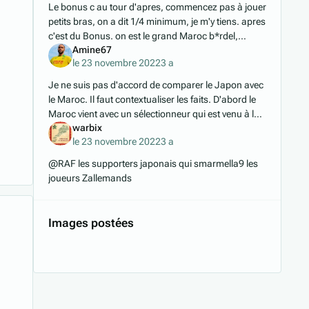
Le bonus c au tour d'apres, commencez pas à jouer
petits bras, on a dit 1/4 minimum, je m'y tiens. apres
c'est du Bonus. on est le grand Maroc b*rdel,
Amine67
arretez de vous voir petits!
le 23 novembre 2022
3 a
Je ne suis pas d'accord de comparer le Japon avec
le Maroc. Il faut contextualiser les faits. D'abord le
Maroc vient avec un sélectionneur qui est venu à la
warbix
sauvette donc le temps de mettre
le 23 novembre 2022
3 a
@RAF les supporters japonais qui smarmella9 les
joueurs Zallemands
Images postées