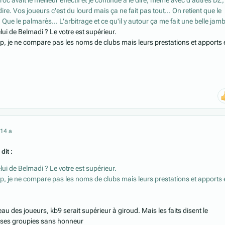
roc avait le meilleur effectif et je continue à le dire, même avec d'autres DZ, 
ire. Vos joueurs c'est du lourd mais ça ne fait pas tout... On retient que le
. Que le palmarès... L'arbitrage et ce qu'il y autour ça me fait une belle jam
elui de Belmadi ? Le votre est supérieur.
, je ne compare pas les noms de clubs mais leurs prestations et apports 
21
4 a
dit :
elui de Belmadi ? Le votre est supérieur.
, je ne compare pas les noms de clubs mais leurs prestations et apports 
veau des joueurs, kb9 serait supérieur à giroud. Mais les faits disent le
à ses groupies sans honneur