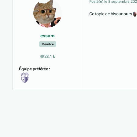
Posté(e)
le 8 septembre 20
Ce topic de bisounours
essam
Membre
28,1 k
messages
Équipe préférée :