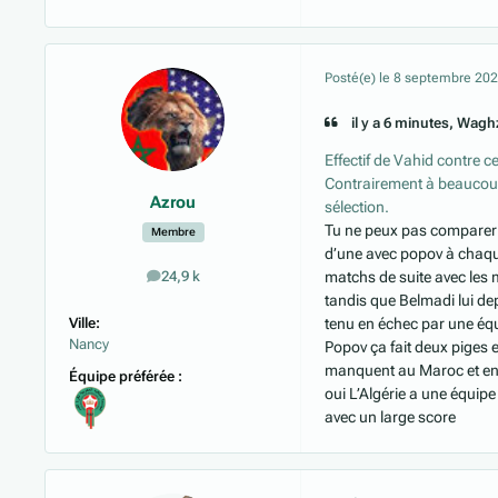
Posté(e)
le 8 septembre 20
il y a 6 minutes, Waghz
Effectif de Vahid contre c
Contrairement à beaucoup
Azrou
sélection.
Tu ne peux pas comparer l’e
Membre
d’une avec popov à chaque
matchs de suite avec les
24,9 k
messages
tandis que Belmadi lui depu
Ville:
tenu en échec par une éq
Nancy
Popov ça fait deux piges e
manquent au Maroc et en E
Équipe préférée :
oui L’Algérie a une équipe
avec un large score