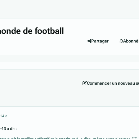
monde de football
Partager
Abonné
Commencer un nouveau su
21
4 a
13 a dit :