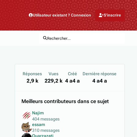
Utilisateur existant ? Connexion
S’inscrire
Rechercher…
Réponses
Vues
Créé
Dernière réponse
2,9 k
229,2 k
4 a
4 a
4 a
4 a
Meilleurs contributeurs dans ce sujet
Najim
404 messages
essam
310 messages
Ouarzazati