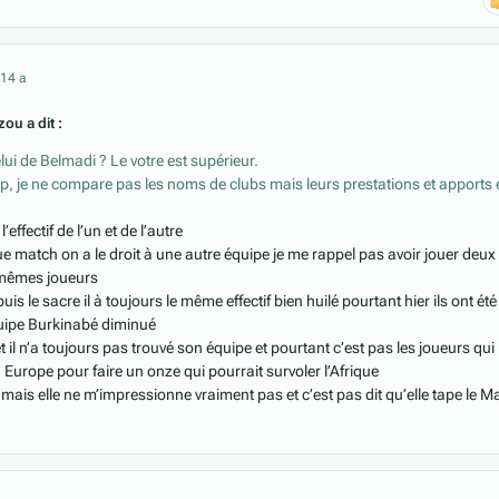
21
4 a
ou a dit :
elui de Belmadi ? Le votre est supérieur.
, je ne compare pas les noms de clubs mais leurs prestations et apports 
ffectif de l’un et de l’autre
 match on a le droit à une autre équipe je me rappel pas avoir jouer deux
 mêmes joueurs
is le sacre il à toujours le même effectif bien huilé pourtant hier ils ont été
uipe Burkinabé diminué
t il n’a toujours pas trouvé son équipe et pourtant c’est pas les joueurs qui
urope pour faire un onze qui pourrait survoler l’Afrique
 mais elle ne m’impressionne vraiment pas et c’est pas dit qu’elle tape le M