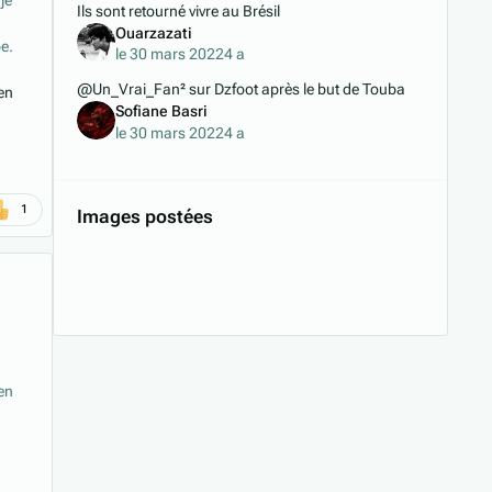
je
Ils sont retourné vivre au Brésil
Ouarzazati
be.
le 30 mars 2022
4 a
@Un_Vrai_Fan² sur Dzfoot après le but de Touba
en
Sofiane Basri
le 30 mars 2022
4 a
1
Images postées
en