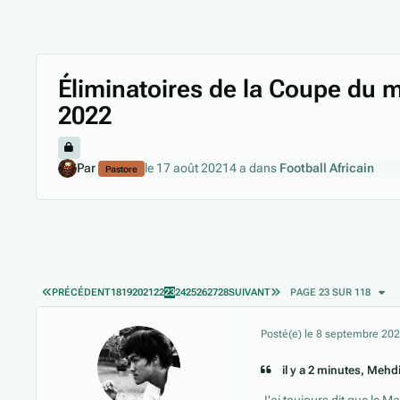
Éliminatoires de la Coupe du 
2022
Par
le 17 août 2021
4 a
dans
Football Africain
Pastore
PREMIÈRE PAGE
DERNIÈRE PAGE
PRÉCÉDENT
18
19
20
21
22
23
24
25
26
27
28
SUIVANT
PAGE 23 SUR 118
Posté(e)
le 8 septembre 20
il y a 2 minutes, Mehdi-