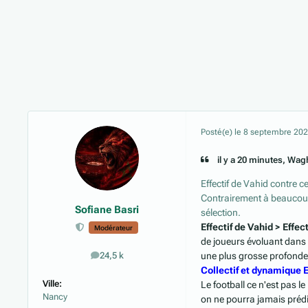
Posté(e)
le 8 septembre 20
il y a 20 minutes, Wagh
Effectif de Vahid contre c
Contrairement à beaucoup
Sofiane Basri
sélection.
Effectif de Vahid > Effec
Modérateur
de joueurs évoluant dans
une plus grosse profonde
24,5 k
messages
Collectif et dynamique 
Ville:
Le football ce n'est pas l
Nancy
on ne pourra jamais prédir