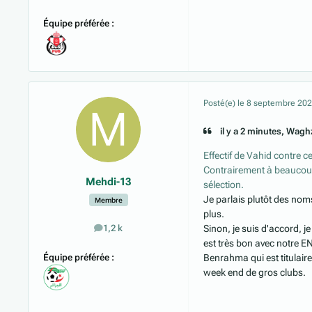
Équipe préférée :
Posté(e)
le 8 septembre 20
il y a 2 minutes, Waghz
Effectif de Vahid contre c
Contrairement à beaucoup
Mehdi-13
sélection.
Je parlais plutôt des noms
Membre
plus.
Sinon, je suis d'accord, j
1,2 k
messages
est très bon avec notre E
Équipe préférée :
Benrahma qui est titulair
week end de gros clubs.