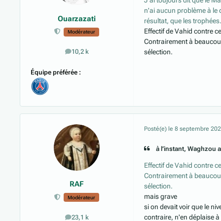
J'ai toujours dit que le Ma
n'ai aucun problème à le d
Ouarzazati
résultat, que les trophées
Effectif de Vahid contre c
Modérateur
Contrairement à beaucoup
sélection.
10,2 k
messages
Équipe préférée :
Posté(e)
le 8 septembre 20
à l’instant, Waghzou a 
Effectif de Vahid contre c
Contrairement à beaucoup
RAF
sélection.
mais grave
Modérateur
si on devait voir que le ni
contraire, n'en déplaise 
23,1 k
messages