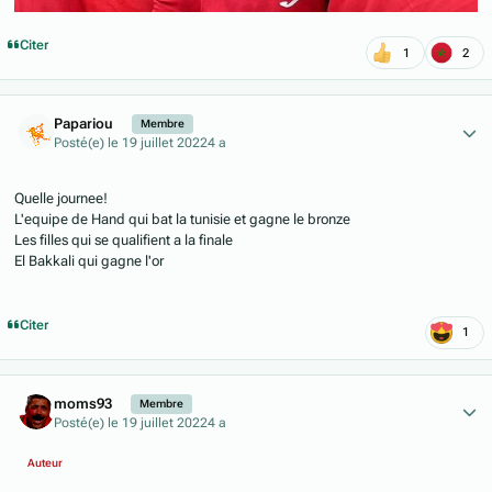
Citer
1
2
Author stats
Papariou
Membre
Posté(e)
le 19 juillet 2022
4 a
Quelle journee!
L'equipe de Hand qui bat la tunisie et gagne le bronze
Les filles qui se qualifient a la finale
El Bakkali qui gagne l'or
Citer
1
Author stats
moms93
Membre
Posté(e)
le 19 juillet 2022
4 a
Auteur