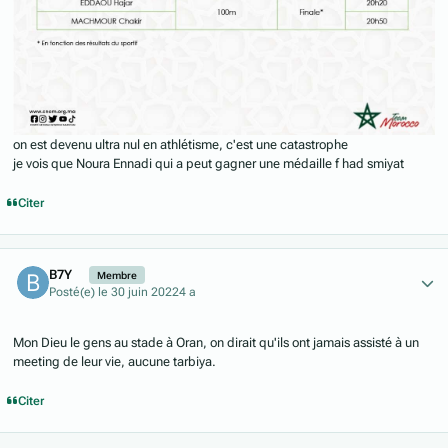
on est devenu ultra nul en athlétisme, c'est une catastrophe
je vois que Noura Ennadi qui a peut gagner une médaille f had smiyat
Citer
Author stats
B7Y
Membre
Posté(e)
le 30 juin 2022
4 a
Mon Dieu le gens au stade à Oran, on dirait qu'ils ont jamais assisté à un
meeting de leur vie, aucune tarbiya.
Citer