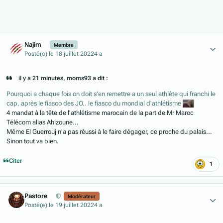
Author stats
Najim
Membre
Posté(e)
le 18 juillet 2022
4 a
il y a 21 minutes, moms93 a dit :
Pourquoi a chaque fois on doit s'en remettre a un seul athlète qui franchi le
cap, après le fiasco des JO.. le fiasco du mondial d'athlétisme
4 mandat à la tête de l'athlétisme marocain de la part de Mr Maroc
Télécom alias Ahizoune...
Même El Guerrouj n'a pas réussi à le faire dégager, ce proche du palais...
Sinon tout va bien.
Citer
1
Author stats
Pastore
Modérateur
Posté(e)
le 19 juillet 2022
4 a