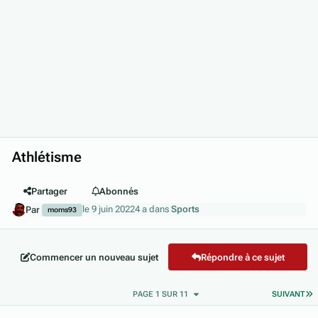
Athlétisme
Partager
Abonnés
le 9 juin 2022
4 a
dans
Sports
Par
moms93
Commencer un nouveau sujet
Répondre à ce sujet
D
PAGE 1 SUR 11
SUIVANT
Author stats