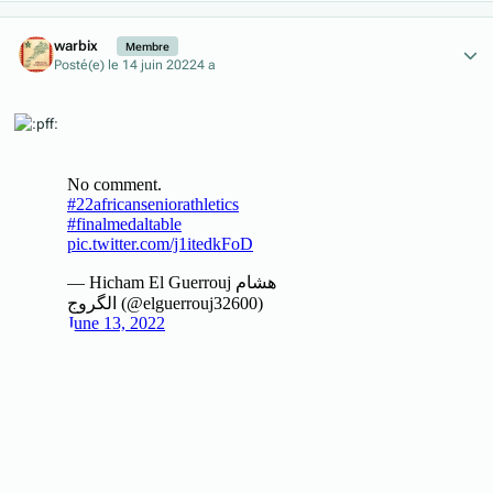
Author stats
warbix
Membre
Posté(e)
le 14 juin 2022
4 a