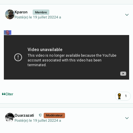
Author stats
Kparon
Membre
Posté(e)
le 19 juillet 2022
4 a
Citer
1
Author stats
Ouarzazati
Modérateur
Posté(e)
le 19 juillet 2022
4 a