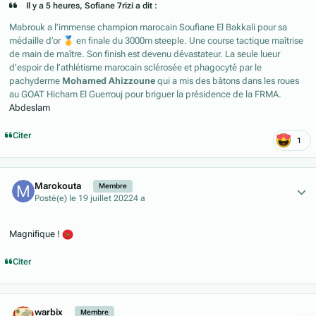
Il y a 5 heures, Sofiane 7rizi a dit :
Mabrouk a l’immense champion marocain Soufiane El Bakkali pour sa
médaille d’or
🥇
en finale du 3000m steeple. Une course tactique maîtrise
de main de maître. Son finish est devenu dévastateur. La seule lueur
d’espoir de l’athlétisme marocain sclérosée et phagocyté par le
pachyderme
Mohamed Ahizzoune
qui a mis des bâtons dans les roues
au GOAT Hicham El Guerrouj pour briguer la présidence de la FRMA.
Abdeslam
Citer
1
Author stats
Marokouta
Membre
Posté(e)
le 19 juillet 2022
4 a
Magnifique !
Citer
Author stats
warbix
Membre