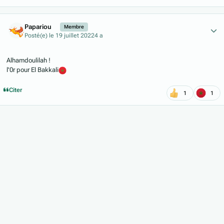
Author stats
Papariou
Membre
Posté(e)
le 19 juillet 2022
4 a
Alhamdoulilah !
l'0r pour El Bakkali
Citer
1
1