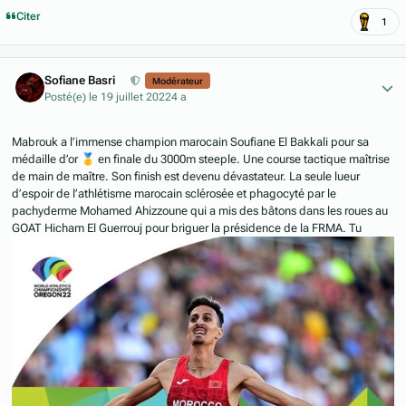
Citer
1
Author stats
Sofiane Basri
Modérateur
Posté(e)
le 19 juillet 2022
4 a
Mabrouk a l’immense champion marocain Soufiane El Bakkali pour sa
médaille d’or
🥇
en finale du 3000m steeple. Une course tactique maîtrise
de main de maître. Son finish est devenu dévastateur. La seule lueur
d’espoir de l’athlétisme marocain sclérosée et phagocyté par le
pachyderme Mohamed Ahizzoune qui a mis des bâtons dans les roues au
GOAT Hicham El Guerrouj pour briguer la présidence de la FRMA. Tu