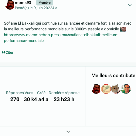
moms93
Membre
Posté(e)
le 9 juin 2022
4 a
Sofiane El Bakkali qui continue sur sa lancée et démarre fort la saison avec
la meilleure performance mondiale sur le 3000m steeple a domicile
https://www.maroc-hebdo.press.ma/soufiane-elbakkali-meilleure-
performance-mondiale
Citer
Meilleurs contribute
Réponses
Vues
Créé
Dernière réponse
270
30 k
4 a
4 a
23 h
23 h
Expand topic overview