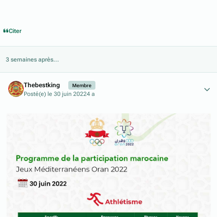
Citer
3 semaines après...
Author stats
Thebestking
Membre
Posté(e)
le 30 juin 2022
4 a