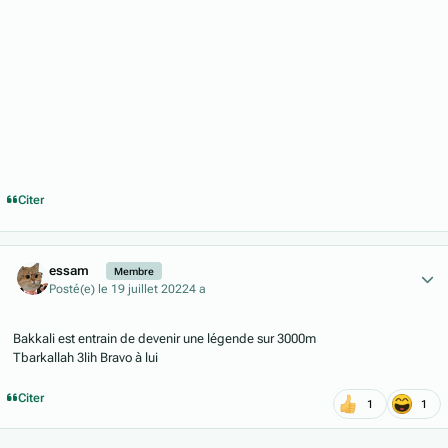
Citer
Author stats
essam
Membre
Posté(e)
le 19 juillet 2022
4 a
Bakkali est entrain de devenir une légende sur 3000m
Tbarkallah 3lih Bravo à lui
Citer
1
1