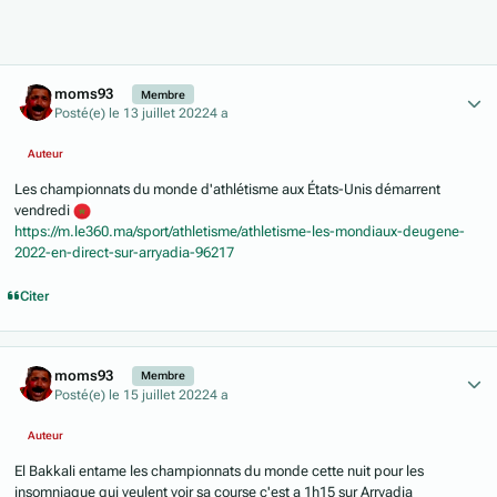
Author stats
moms93
Membre
Posté(e)
le 13 juillet 2022
4 a
Auteur
Les championnats du monde d'athlétisme aux États-Unis démarrent
vendredi
https://m.le360.ma/sport/athletisme/athletisme-les-mondiaux-deugene-
2022-en-direct-sur-arryadia-96217
Citer
Author stats
moms93
Membre
Posté(e)
le 15 juillet 2022
4 a
Auteur
El Bakkali entame les championnats du monde cette nuit pour les
insomniaque qui veulent voir sa course c'est a 1h15 sur Arryadia