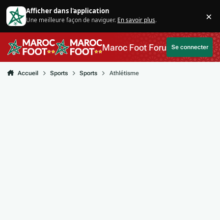
Aller au contenu
Afficher dans l'application
×
Une meilleure façon de naviguer.
En savoir plus
.
Di
Maroc Foot Forum
Se connecter
Accueil
Sports
Sports
Athlétisme