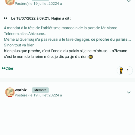
Posté(e)
le 19 juillet 2022
4 a
Le 18/07/2022 à 09:21, Najim a dit :
4 mandat à la tête de l'athlétisme marocain de la part de Mr Maroc
Télécom alias Ahizoune...
Même El Guerrouj n'a pas réussi à le faire dégager,
ce proche du palais.
..
Sinon tout va bien.
bien plus que proche, c'est l'oncle du palais si je ne m'abuse... a7izoune
c'est le nom de la reine mère, je dis ça ,je dis rien
Citer
1
Author stats
warbix
Membre
Posté(e)
le 19 juillet 2022
4 a