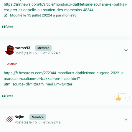
https://snrtnews.com/fr/article/mondiaux-dathletisme-soufiane-el-bakkali-
est-pret-et-appelle-au-soutien-des-marocains-48344
Modifié
le 15 juillet 2022
4 a
par moms93
Citer
Author stats
moms93
Membre
Posté(e)
le 16 juillet 2022
4 a
Auteur
https://fr.hespress.com/272344-mondiaux-dathletisme-eugene-2022-le-
marocain-soufiane-el-bakkali-en-finale.html?
utm_source=dlvr.it&utm_medium=twitter
Citer
1
Author stats
Najim
Membre
Posté(e)
le 16 juillet 2022
4 a