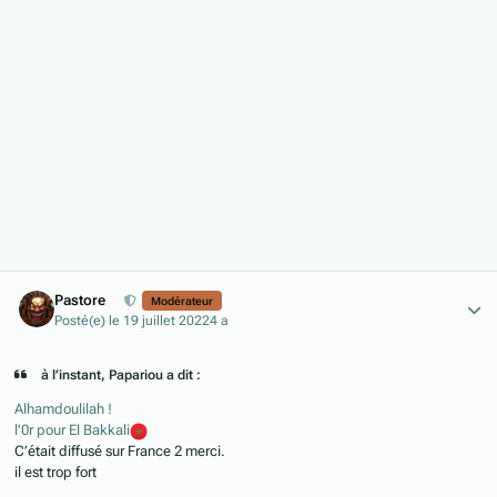
Author stats
Pastore
Modérateur
Posté(e)
le 19 juillet 2022
4 a
à l’instant, Papariou a dit :
Alhamdoulilah !
l'0r pour El Bakkali
C’était diffusé sur France 2 merci.
il est trop fort