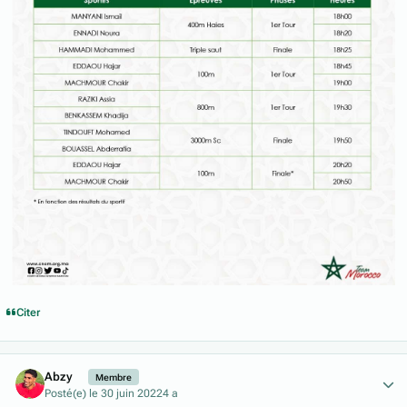
Citer
Author stats
Abzy
Membre
Posté(e)
le 30 juin 2022
4 a