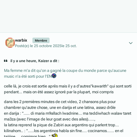
Author stats
warbix
Membre
Posté(e)
le 25 octobre 2025
le 25 oct.
il y a une heure, Kaizer a dit :
Ma femme m'a dit qu'on a gagné la coupe du monde parce qu'aucune
music n'a été sorti pour l'EN
celle là, je crois est sortie après mais il y a d'autres"kawarith" qui sont sorti
pendant... mais on été assez ignoré par la plupart, moi compris
dans les 2 premières minutes de cet video, 2 chansons plus pour
chambrer qu'autre chose, une en darija et une latina, assez drôle
en darija : "..... di maria m9allach lwadnine... ma teddiwhach walaw taret
ma3za (avec l'image de leur goat avec des ailes).....,
la latina reprend la pique de Zabiri aux argentins qui parlent trop...
kilinahom.. : ".....los argentinos habla sin fine.... cocinamos...... en el
tajiiine.... comimos bien..."