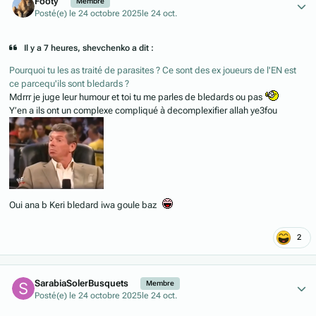
Footy
Membre
Posté(e)
le 24 octobre 2025
le 24 oct.
Il y a 7 heures, shevchenko a dit :
Pourquoi tu les as traité de parasites ? Ce sont des ex joueurs de l'EN est
ce parcequ'ils sont bledards ?
Mdrrr je juge leur humour et toi tu me parles de bledards ou pas
Y’en a ils ont un complexe compliqué à decomplexifier allah ye3fou
Oui ana b Keri bledard iwa goule baz
2
Author stats
SarabiaSolerBusquets
Membre
Posté(e)
le 24 octobre 2025
le 24 oct.