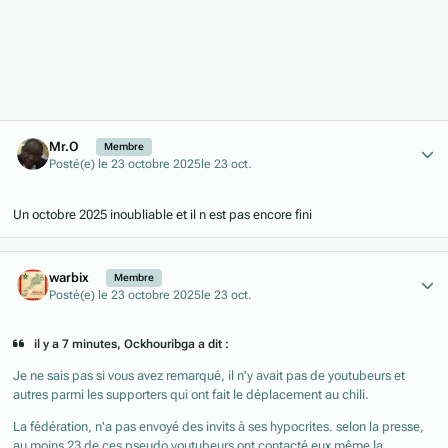
Author stats
Mr.O
Membre
Posté(e)
le 23 octobre 2025
le 23 oct.
Un octobre 2025 inoubliable et il n est pas encore fini
Author stats
warbix
Membre
Posté(e)
le 23 octobre 2025
le 23 oct.
il y a 7 minutes, Ockhouribga a dit :
Je ne sais pas si vous avez remarqué, il n'y avait pas de youtubeurs et
autres parmi les supporters qui ont fait le déplacement au chili.
La fédération, n'a pas envoyé des invits à ses hypocrites. selon la presse,
au moins 23 de ces pseudo youtubeurs ont contacté eux même la