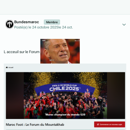
Author stats
Bundesmaroc
Membre
Posté(e)
le 24 octobre 2025
le 24 oct.
L acceuil sur le Forum