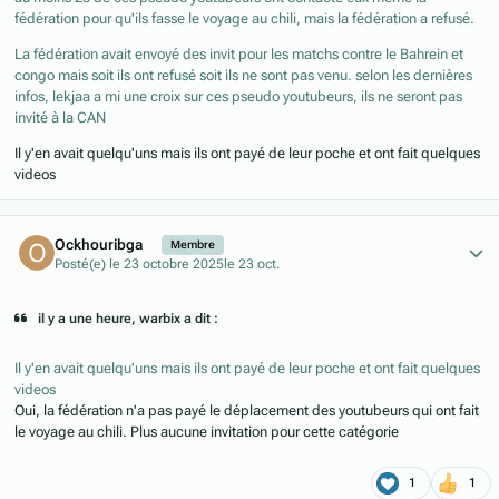
fédération pour qu'ils fasse le voyage au chili, mais la fédération a refusé.
La fédération avait envoyé des invit pour les matchs contre le Bahrein et
congo mais soit ils ont refusé soit ils ne sont pas venu. selon les dernières
infos, lekjaa a mi une croix sur ces pseudo youtubeurs, ils ne seront pas
invité à la CAN
Il y'en avait quelqu'uns mais ils ont payé de leur poche et ont fait quelques
videos
Author stats
Ockhouribga
Membre
Posté(e)
le 23 octobre 2025
le 23 oct.
il y a une heure, warbix a dit :
Il y'en avait quelqu'uns mais ils ont payé de leur poche et ont fait quelques
videos
Oui, la fédération n'a pas payé le déplacement des youtubeurs qui ont fait
le voyage au chili. Plus aucune invitation pour cette catégorie
1
1