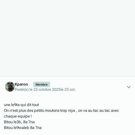
Author stats
Kparon
Membre
Posté(e)
le 23 octobre 2025
le 23 oct.
une le9ta qui dit tout
On n'est plus des petits moutons trop niya , on va au tac au tac avec
chaque equipe !
Bitou le3b, 8a 7na
Bitou le9waleb 8a 7na