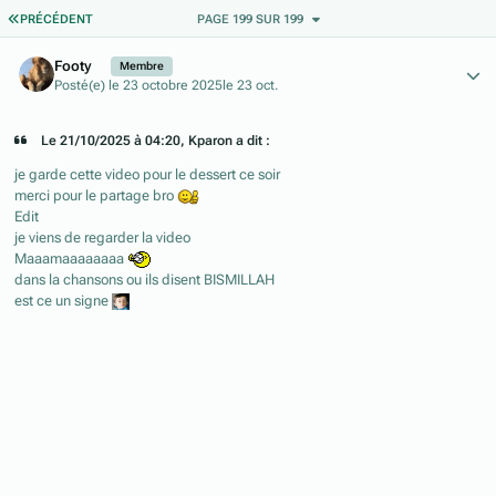
PREMIÈRE PAGE
PRÉCÉDENT
PAGE 199 SUR 199
Author stats
Footy
Membre
Posté(e)
le 23 octobre 2025
le 23 oct.
Le 21/10/2025 à 04:20, Kparon a dit :
je garde cette video pour le dessert ce soir
merci pour le partage bro
Edit
je viens de regarder la video
Maaamaaaaaaaa
dans la chansons ou ils disent BISMILLAH
est ce un signe