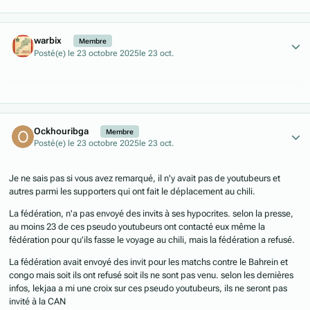
Author stats
warbix
Membre
Posté(e)
le 23 octobre 2025
le 23 oct.
Author stats
Ockhouribga
Membre
Posté(e)
le 23 octobre 2025
le 23 oct.
Je ne sais pas si vous avez remarqué, il n'y avait pas de youtubeurs et
autres parmi les supporters qui ont fait le déplacement au chili.
La fédération, n'a pas envoyé des invits à ses hypocrites. selon la presse,
au moins 23 de ces pseudo youtubeurs ont contacté eux même la
fédération pour qu'ils fasse le voyage au chili, mais la fédération a refusé.
La fédération avait envoyé des invit pour les matchs contre le Bahrein et
congo mais soit ils ont refusé soit ils ne sont pas venu. selon les dernières
infos, lekjaa a mi une croix sur ces pseudo youtubeurs, ils ne seront pas
invité à la CAN