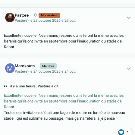
Author stats
Pastore
Modérateur
Posté(e)
le 23 octobre 2025
le 23 oct.
Excellente nouvelle. Néanmoins j’espère qu’ils feront la même avec les
beranis qu’ils ont invité en septembre pour l’inauguration du stade de
Rabat.
Author stats
Marokouta
Membre
Posté(e)
le 24 octobre 2025
le 24 oct.
il y a une heure, Pastore a dit :
Excellente nouvelle. Néanmoins j’espère qu’ils feront la même avec les
beranis qu’ils ont invité en septembre pour l’inauguration du stade de
Rabat.
Toutes ces invitations c’était une façon de mettre en lumière le nouveau
stade , qui est sublime au passage, mais ça s’arrêtera là je pense
1