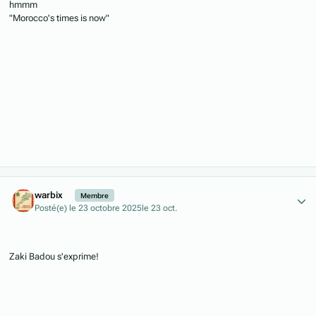
hmmm
"Morocco's times is now"
Author stats
warbix
Membre
Posté(e)
le 23 octobre 2025
le 23 oct.
Zaki Badou s'exprime!