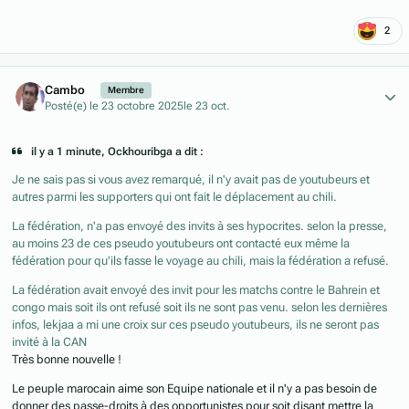
2
Author stats
Cambo
Membre
Posté(e)
le 23 octobre 2025
le 23 oct.
il y a 1 minute, Ockhouribga a dit :
Je ne sais pas si vous avez remarqué, il n'y avait pas de youtubeurs et
autres parmi les supporters qui ont fait le déplacement au chili.
La fédération, n'a pas envoyé des invits à ses hypocrites. selon la presse,
au moins 23 de ces pseudo youtubeurs ont contacté eux même la
fédération pour qu'ils fasse le voyage au chili, mais la fédération a refusé.
La fédération avait envoyé des invit pour les matchs contre le Bahrein et
congo mais soit ils ont refusé soit ils ne sont pas venu. selon les dernières
infos, lekjaa a mi une croix sur ces pseudo youtubeurs, ils ne seront pas
invité à la CAN
Très bonne nouvelle !
Le peuple marocain aime son Equipe nationale et il n'y a pas besoin de
donner des passe-droits à des opportunistes pour soit disant mettre la