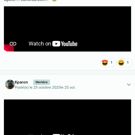
1
1
Author stats
Kparon
Membre
Posté(e)
le 25 octobre 2025
le 25 oct.