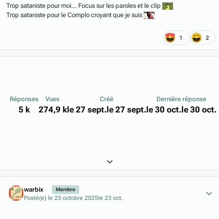
Trop sataniste pour moi… Focus sur les paroles et le clip
Trop sataniste pour le Complo croyant que je suis
1
2
Réponses
Vues
Créé
Dernière réponse
5 k
274,9 k
le 27 sept.
le 27 sept.
le 30 oct.
le 30 oct.
Expand topic overview
Author stats
warbix
Membre
Posté(e)
le 23 octobre 2025
le 23 oct.