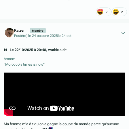
2
2
Author stats
Kaizer
Membre
Posté(e)
le 24 octobre 2025
le 24 oct.
Le 22/10/2025 à 20:48, warbix a dit :
hmmm
"Morocco's times is now"
Ma femme m'a dit qu'on a gagné la coupe du monde parce qu'aucune