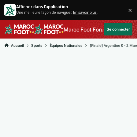
Aller au contenu
Afficher dans l'application
×
Une meilleure façon de naviguer.
En savoir plus
.
Di
Maroc Foot Forum
Se connecter
Accueil
Sports
Équipes Nationales
[Finale] Argentine 0 - 2 Mar