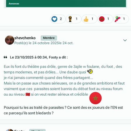
2
1
1
1
1
Author stats
shevchenko
Membre
Posté(e)
le 24 octobre 2025
le 24 oct.
Le 23/10/2025 à 00:34, Footy a dit :
Eux ils font du théâtre pas drôle, genre de 3ajile w foulane, du foot , des
temps modernes, et pas drôles… Une daube quoi
je n’ai jamais commenté quand des frères partagent…
Mais la on passe aux choses sérieuses, on a de grandes ambitions et faut
vraiment que ces parasites soient bannis du débat foot au niveau forum
ou au niveau
🇲🇦
si on veut rester sérieux et crédible
Pourquoi tu les as traité de parasites ? Ce sont des ex joueurs de l'EN est
ce parcequ'ils sont bledards ?
Author stats