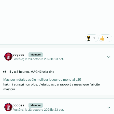
1
1
Author stats
pogoss
Membre
Posté(e)
le 23 octobre 2025
le 23 oct.
Il y a 8 heures, MAGH7rizi a dit :
Mastour n était pas élu meilleur joueur du mondial u20
hakimi et nsyri non plus, c'etait pas par rapport a messi que j'ai cite
mastour
Author stats
pogoss
Membre
Posté(e)
le 23 octobre 2025
le 23 oct.