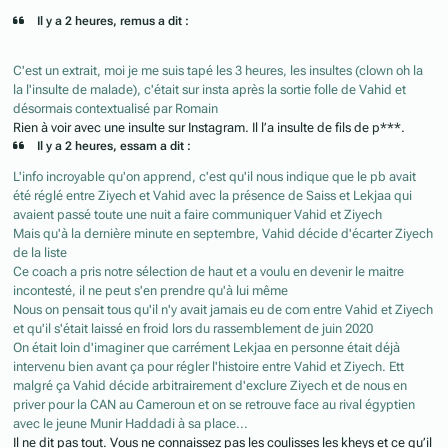
Il y a 2 heures, remus a dit :
C'est un extrait, moi je me suis tapé les 3 heures, les insultes (clown oh la
la l'insulte de malade), c'était sur insta après la sortie folle de Vahid et
désormais contextualisé par Romain
Rien à voir avec une insulte sur Instagram. Il l’a insulte de fils de p***.
Il y a 2 heures, essam a dit :
L'info incroyable qu'on apprend, c'est qu'il nous indique que le pb avait
été réglé entre Ziyech et Vahid avec la présence de Saiss et Lekjaa qui
avaient passé toute une nuit a faire communiquer Vahid et Ziyech
Mais qu'à la dernière minute en septembre, Vahid décide d'écarter Ziyech
de la liste
Ce coach a pris notre sélection de haut et a voulu en devenir le maitre
incontesté, il ne peut s'en prendre qu'à lui même
Nous on pensait tous qu'il n'y avait jamais eu de com entre Vahid et Ziyech
et qu'il s'était laissé en froid lors du rassemblement de juin 2020
On était loin d'imaginer que carrément Lekjaa en personne était déjà
intervenu bien avant ça pour régler l'histoire entre Vahid et Ziyech. Ett
malgré ça Vahid décide arbitrairement d'exclure Ziyech et de nous en
priver pour la CAN au Cameroun et on se retrouve face au rival égyptien
avec le jeune Munir Haddadi à sa place...
Il ne dit pas tout. Vous ne connaissez pas les coulisses les kheys et ce qu’il