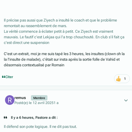
Il précise pas aussi que Ziyech a insulté le coach et que le problème
remontait au rassemblement de mars.
La vérité commence à éclater petit à petit. Ce Ziyech est vraiment
mauvais. Le fautif c’est Lekjaa qui l’a trop chouchouté. En club s’il fait ça
c'est direct une suspension
C'est un extrait, moi je me suis tapé les 3 heures, les insultes (clown oh la
la l'insulte de malade), c'était sur insta après la sortie folle de Vahid et
désormais contextualisé par Romain
Citer
1
Author stats
remus
Membre
Posté(e)
le 12 avril 2025
1 a
Il y a 6 heures, Pastore a dit :
Il défend son pote logique. Il ne dit pas tout.