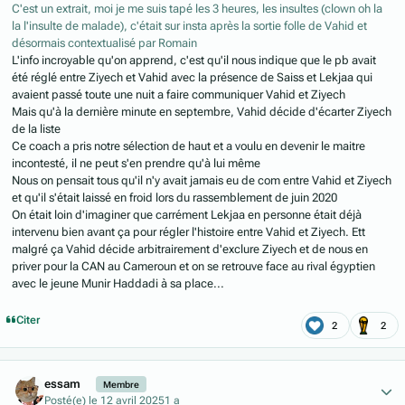
C'est un extrait, moi je me suis tapé les 3 heures, les insultes (clown oh la
la l'insulte de malade), c'était sur insta après la sortie folle de Vahid et
désormais contextualisé par Romain
L'info incroyable qu'on apprend, c'est qu'il nous indique que le pb avait
été réglé entre Ziyech et Vahid avec la présence de Saiss et Lekjaa qui
avaient passé toute une nuit a faire communiquer Vahid et Ziyech
Mais qu'à la dernière minute en septembre, Vahid décide d'écarter Ziyech
de la liste
Ce coach a pris notre sélection de haut et a voulu en devenir le maitre
incontesté, il ne peut s'en prendre qu'à lui même
Nous on pensait tous qu'il n'y avait jamais eu de com entre Vahid et Ziyech
et qu'il s'était laissé en froid lors du rassemblement de juin 2020
On était loin d'imaginer que carrément Lekjaa en personne était déjà
intervenu bien avant ça pour régler l'histoire entre Vahid et Ziyech. Ett
malgré ça Vahid décide arbitrairement d'exclure Ziyech et de nous en
priver pour la CAN au Cameroun et on se retrouve face au rival égyptien
avec le jeune Munir Haddadi à sa place...
Citer
2
2
Author stats
essam
Membre
Posté(e)
le 12 avril 2025
1 a