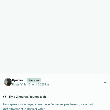
Author stats
Kparon
Membre
Posté(e)
le 13 avril 2025
1 a
Il y a 2 heures, Younes a dit :
bon après visionnage, et même si j'en avais pas besoin, cela clot
définitivement le dossier vahid