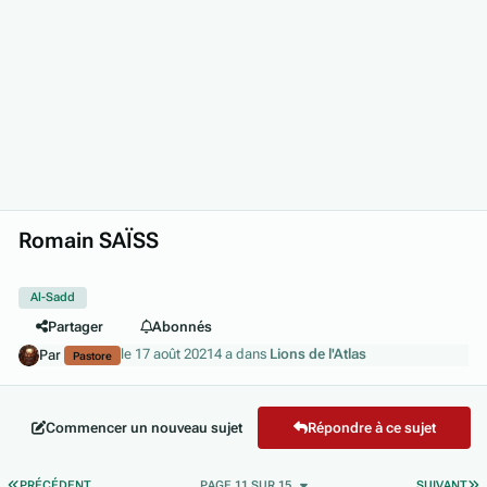
Romain SAÏSS
Al-Sadd
Partager
Abonnés
le 17 août 2021
4 a
dans
Lions de l'Atlas
Par
Pastore
Commencer un nouveau sujet
Répondre à ce sujet
PREMIÈRE PAGE
D
PRÉCÉDENT
PAGE 11 SUR 15
SUIVANT