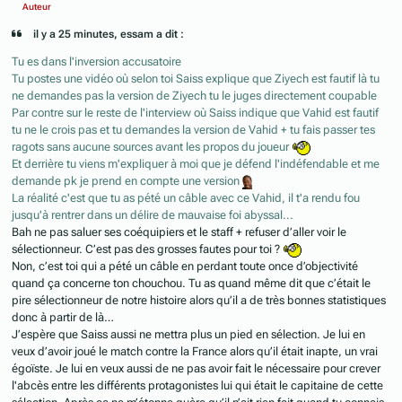
Auteur
il y a 25 minutes, essam a dit :
Tu es dans l'inversion accusatoire
Tu postes une vidéo où selon toi Saiss explique que Ziyech est fautif là tu
ne demandes pas la version de Ziyech tu le juges directement coupable
Par contre sur le reste de l'interview où Saiss indique que Vahid est fautif
tu ne le crois pas et tu demandes la version de Vahid + tu fais passer tes
ragots sans aucune sources avant les propos du joueur
Et derrière tu viens m'expliquer à moi que je défend l'indéfendable et me
demande pk je prend en compte une version
La réalité c'est que tu as pété un câble avec ce Vahid, il t'a rendu fou
jusqu'à rentrer dans un délire de mauvaise foi abyssal...
Bah ne pas saluer ses coéquipiers et le staff + refuser d’aller voir le
sélectionneur. C’est pas des grosses fautes pour toi ?
Non, c’est toi qui a pété un câble en perdant toute once d’objectivité
quand ça concerne ton chouchou. Tu as quand même dit que c’était le
pire sélectionneur de notre histoire alors qu’il a de très bonnes statistiques
donc à partir de là…
J’espère que Saiss aussi ne mettra plus un pied en sélection. Je lui en
veux d’avoir joué le match contre la France alors qu’il était inapte, un vrai
égoïste. Je lui en veux aussi de ne pas avoir fait le nécessaire pour crever
l'abcès entre les différents protagonistes lui qui était le capitaine de cette