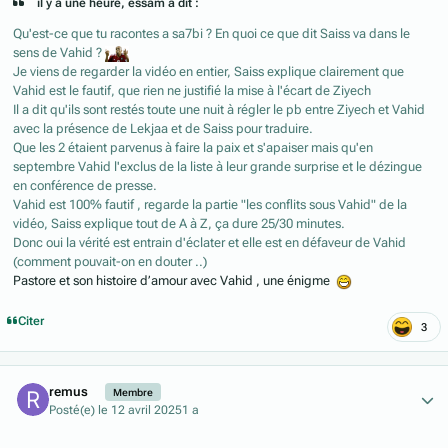
il y a une heure, essam a dit :
Qu'est-ce que tu racontes a sa7bi ? En quoi ce que dit Saiss va dans le
sens de Vahid ?
Je viens de regarder la vidéo en entier, Saiss explique clairement que
Vahid est le fautif, que rien ne justifié la mise à l'écart de Ziyech
Il a dit qu'ils sont restés toute une nuit à régler le pb entre Ziyech et Vahid
avec la présence de Lekjaa et de Saiss pour traduire.
Que les 2 étaient parvenus à faire la paix et s'apaiser mais qu'en
septembre Vahid l'exclus de la liste à leur grande surprise et le dézingue
en conférence de presse.
Vahid est 100% fautif , regarde la partie "les conflits sous Vahid" de la
vidéo, Saiss explique tout de A à Z, ça dure 25/30 minutes.
Donc oui la vérité est entrain d'éclater et elle est en défaveur de Vahid
(comment pouvait-on en douter ..)
Pastore et son histoire d’amour avec Vahid , une énigme
Citer
3
Author stats
remus
Membre
Posté(e)
le 12 avril 2025
1 a