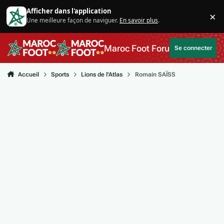
Aller au contenu
Afficher dans l'application
×
Une meilleure façon de naviguer.
En savoir plus
.
Di
Maroc Foot Forum
Se connecter
Accueil
Sports
Lions de l'Atlas
Romain SAÏSS