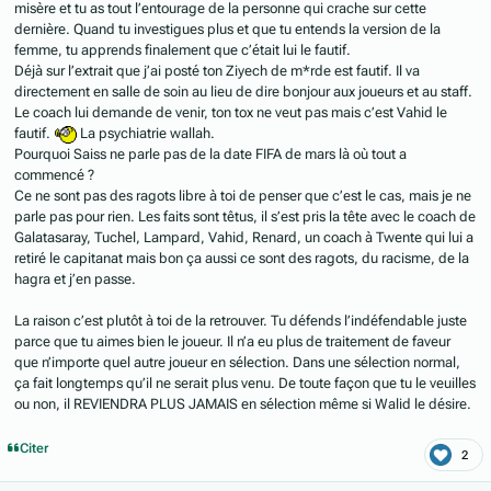
misère et tu as tout l’entourage de la personne qui crache sur cette
dernière. Quand tu investigues plus et que tu entends la version de la
femme, tu apprends finalement que c’était lui le fautif.
Déjà sur l’extrait que j’ai posté ton Ziyech de m*rde est fautif. Il va
directement en salle de soin au lieu de dire bonjour aux joueurs et au staff.
Le coach lui demande de venir, ton tox ne veut pas mais c’est Vahid le
fautif.
La psychiatrie wallah.
Pourquoi Saiss ne parle pas de la date FIFA de mars là où tout a
commencé ?
Ce ne sont pas des ragots libre à toi de penser que c’est le cas, mais je ne
parle pas pour rien. Les faits sont têtus, il s’est pris la tête avec le coach de
Galatasaray, Tuchel, Lampard, Vahid, Renard, un coach à Twente qui lui a
retiré le capitanat mais bon ça aussi ce sont des ragots, du racisme, de la
hagra et j’en passe.
La raison c’est plutôt à toi de la retrouver. Tu défends l’indéfendable juste
parce que tu aimes bien le joueur. Il n’a eu plus de traitement de faveur
que n’importe quel autre joueur en sélection. Dans une sélection normal,
ça fait longtemps qu’il ne serait plus venu. De toute façon que tu le veuilles
ou non, il REVIENDRA PLUS JAMAIS en sélection même si Walid le désire.
Citer
2