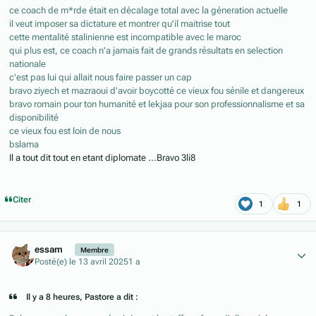
ce coach de m*rde était en décalage total avec la géneration actuelle
il veut imposer sa dictature et montrer qu'il maitrise tout
cette mentalité stalinienne est incompatible avec le maroc
qui plus est, ce coach n'a jamais fait de grands résultats en selection
nationale
c'est pas lui qui allait nous faire passer un cap
bravo ziyech et mazraoui d'avoir boycotté ce vieux fou sénile et dangereux
bravo romain pour ton humanité et lekjaa pour son professionnalisme et sa
disponibilité
ce vieux fou est loin de nous
bslama
Il a tout dit tout en etant diplomate ...Bravo 3li8
Citer
1
1
Author stats
essam
Membre
Posté(e)
le 13 avril 2025
1 a
Il y a 8 heures, Pastore a dit :