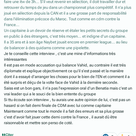
faire une itw de 3h... S'il veut revenir en sélection, il doit travailler dur et
retrouver du temps de jeu dans un championnat plus compétitif. Il n'a plus
joué en sélection depuis la CAN et il a une grosse part de responsabilité
dans l'élimination précoce du Maroc. Tout comme en cdm contre la
France...
Un capitaine à un devoir de réserve et étaler les petits secrets du groupe
en public à des étrangers, c'est très moyen... et indigne d'un capitaine.
Il a 35 ans et à son âge Naybet jouait encore en premier league... au lieu
de balancer à des quidams comme une pipelette.
Je te conseille cette interview , c'est une mine d'informations très
intéressantes
Il est pas en mode accusation qui balance Vahid, au contraire il est très
diplomate et explique objectivement ce qu'il s'est passé et la manière
dont il a essayé d'arranger les choses pour le bien de l'EN et comment il a
été surpris et déçu de la volte face de Vahid à la dernière seconde.
Saiss est un bon gars, il n'a pas l'expression oral d'un Benatia mais c'est un
vrai leader qui a le souci de la bien entente du groupe
Si ttu écoute son interview , tu aurais une autre opinion de lui, c'est pas un
hasard si on fait demi finale de CDM avec lui comme capitaine
Maintenant comme tout le monde il a fait des erreurs et sa plus grosse
c'est d'avoir fait jouer cette demi contre la France , il aurait dû être
raisonnable et mettre son perso de coté.
Citer