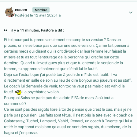
Author stats
essam
Membre
Posté(e)
le 12 avril 2025
1 a
il y a 11 minutes, Pastore a dit :
Et toi pourquoi tu prends seulement en compte sa version ? Dans un
procès, on ne se base pas que sur une seule version. Ça me fait penser à
certains mecs qui disent qu’ils ont divorcé car leur femme leur faisait la
misère et tu as tout l’entourage de la personne qui crache sur cette
dernière. Quand tu investigues plus et que tu entends la version de la
femme, tu apprends finalement que c’était lui le fautif.
Déjà sur l’extrait que j’ai posté ton Ziyech de m*rde est fautif. Il va
directement en salle de soin au lieu de dire bonjour aux joueurs et au staff.
Le coach lui demande de venir, ton tox ne veut pas mais c’est Vahid le
fautif.
La psychiatrie wallah.
Pourquoi Saiss ne parle pas de la date FIFA de mars là où tout a
commencé ?
Ce ne sont pas des ragots libre à toi de penser que c’est le cas, mais je ne
parle pas pour rien. Les faits sont têtus, il s’est pris la tête avec le coach de
Galatasaray, Tuchel, Lampard, Vahid, Renard, un coach à Twente qui lui a
retiré le capitanat mais bon ça aussi ce sont des ragots, du racisme, de la
hagra et j’en passe.