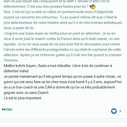
Bah ne pas saluer ses coéquipiers et le staff + refuser d’aller voir le
sélectionneur. C’est pas des grosses fautes pour toi ?
Non, c’est toi qui a pété un câble en perdant toute once d’objectivité
quand ça concerne ton chouchou. Tu as quand même dit que c’était le
pire sélectionneur de notre histoire alors qu’il a de très bonnes statistiques
donc à partir de là…
J’espère que Saiss aussi ne mettra plus un pied en sélection. Je lui en
veux d’avoir joué le match contre la France alors qu’il était inapte, un vrai
égoïste. Je lui en veux aussi de ne pas avoir fait le nécessaire pour crever
l'abcès entre les différents protagonistes lui qui était le capitaine de cette
sélection. Après ça ne m’étonne guère qu’il n’ait rien fait quand tu connais
l’homme.
Mo8im kolchi bayen, Saiss a tout déballer. Libre à toi de continuer à
défendre Vahid
Je pense maintenant qu'il est grand temps qu'on passe à autre chose, ce
gawri qui est venu faire sa loi chez nous s'est barré il y a 3 ans, aujourd'hui
on a un bon coach et une CAN à domicile qu'on va très probablement
gagner avec ou sans Ziyech
Là est le plus important
Citer
1
Author stats