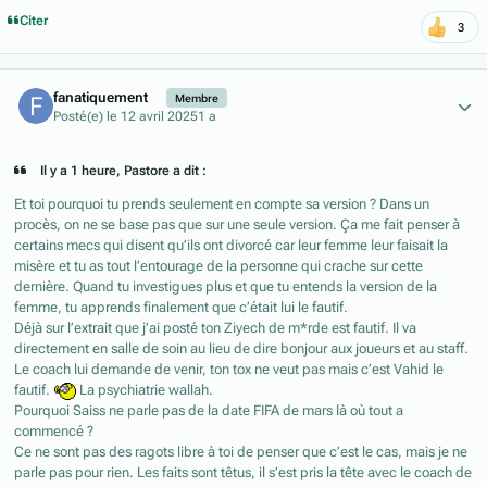
Citer
3
Author stats
fanatiquement
Membre
Posté(e)
le 12 avril 2025
1 a
Il y a 1 heure, Pastore a dit :
Et toi pourquoi tu prends seulement en compte sa version ? Dans un
procès, on ne se base pas que sur une seule version. Ça me fait penser à
certains mecs qui disent qu’ils ont divorcé car leur femme leur faisait la
misère et tu as tout l’entourage de la personne qui crache sur cette
dernière. Quand tu investigues plus et que tu entends la version de la
femme, tu apprends finalement que c’était lui le fautif.
Déjà sur l’extrait que j’ai posté ton Ziyech de m*rde est fautif. Il va
directement en salle de soin au lieu de dire bonjour aux joueurs et au staff.
Le coach lui demande de venir, ton tox ne veut pas mais c’est Vahid le
fautif.
La psychiatrie wallah.
Pourquoi Saiss ne parle pas de la date FIFA de mars là où tout a
commencé ?
Ce ne sont pas des ragots libre à toi de penser que c’est le cas, mais je ne
parle pas pour rien. Les faits sont têtus, il s’est pris la tête avec le coach de