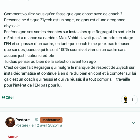
Comment vouliez-vous qu'on fasse quelque chose avec ce coach ?
Personne ne dit que Ziyech est un ange, ce gars est d'une arrogance
abyssale
En témoigne ses sorties récentes sur insta alors que Regragui l'a sorti de la
m*rde et a relancé sa carrière. Mais Vahid n'avait pas à prendre en otage
l'EN et se passer d'un cadre, en tant que coach tu ne peux pas te baser
que sur des joueurs qui te sont 100% soumis et virer un un cadre sans
aucune justification crédible
Tu dois penser au bien de la sélection avant ton égo
C'est ce que fait Regragui qui malgré le manque de respect de Ziyech sur
insta dédramatise et continue à en dire du bien en conf et à compter sur lui
ça c'est un coach qui réussi et qui va réussir, il a tout compris, il travaille
pour l'intérêt de l'EN pas pour lui.
Citer
1
Author stats
Pastore
Modérateur
Posté(e)
le 12 avril 2025
1 a
Auteur