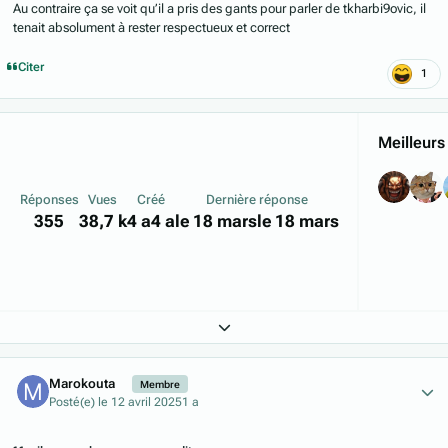
Au contraire ça se voit qu’il a pris des gants pour parler de tkharbi9ovic, il
tenait absolument à rester respectueux et correct
Citer
1
Meilleurs
Réponses
Vues
Créé
Dernière réponse
355
38,7 k
4 a
4 a
le 18 mars
le 18 mars
Expand topic overview
Author stats
Marokouta
Membre
Posté(e)
le 12 avril 2025
1 a