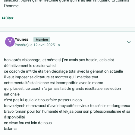
sélection. Après ça ne m’étonne guère qu’il n’ait rien fait quand tu connais
l’homme.
Citer
Author stats
Younes
Membre
Posté(e)
le 12 avril 2025
1 a
bon après visionnage, et même si j'en avais pas besoin, cela clot
définitivement le dossier vahid
ce coach de m*rde était en décalage total avec la géneration actuelle
il veut imposer sa dictature et montrer qu'il maitrise tout
cette mentalité stalinienne est incompatible avec le maroc
qui plus est, ce coach n'a jamais fait de grands résultats en selection
nationale
c'est pas lui qui allait nous faire passer un cap
bravo ziyech et mazraoui d'avoir boycotté ce vieux fou sénile et dangereux
bravo romain pour ton humanité et lekjaa pour son professionnalisme et sa
disponibilité
ce vieux fou est loin de nous
bslama