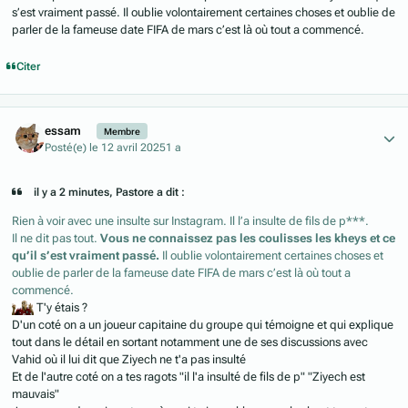
s’est vraiment passé. Il oublie volontairement certaines choses et oublie de
parler de la fameuse date FIFA de mars c’est là où tout a commencé.
Citer
Author stats
essam
Membre
Posté(e)
le 12 avril 2025
1 a
il y a 2 minutes, Pastore a dit :
Rien à voir avec une insulte sur Instagram. Il l’a insulte de fils de p***.
Il ne dit pas tout.
Vous ne connaissez pas les coulisses les kheys et ce
qu’il s’est vraiment passé.
Il oublie volontairement certaines choses et
oublie de parler de la fameuse date FIFA de mars c’est là où tout a
commencé.
T'y étais ?
D'un coté on a un joueur capitaine du groupe qui témoigne et qui explique
tout dans le détail en sortant notamment une de ses discussions avec
Vahid où il lui dit que Ziyech ne t'a pas insulté
Et de l'autre coté on a tes ragots "il l'a insulté de fils de p" "Ziyech est
mauvais"