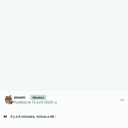
Author stats
essam
Membre
Posté(e)
le 12 avril 2025
1 a
il y a 6 minutes, remus a dit :