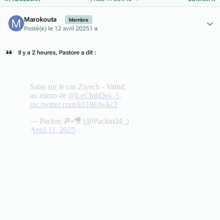
Author stats
Marokouta
Membre
Posté(e)
le 12 avril 2025
1 a
Il y a 2 heures, Pastore a dit :