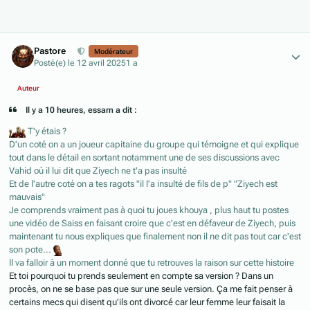
Author stats
Pastore
Modérateur
Posté(e)
le 12 avril 2025
1 a
Auteur
Il y a 10 heures, essam a dit :
T'y étais ?
D'un coté on a un joueur capitaine du groupe qui témoigne et qui explique
tout dans le détail en sortant notamment une de ses discussions avec
Vahid où il lui dit que Ziyech ne t'a pas insulté
Et de l'autre coté on a tes ragots "il l'a insulté de fils de p" "Ziyech est
mauvais"
Je comprends vraiment pas à quoi tu joues khouya , plus haut tu postes
une vidéo de Saiss en faisant croire que c'est en défaveur de Ziyech, puis
maintenant tu nous expliques que finalement non il ne dit pas tout car c'est
son pote...
Il va falloir à un moment donné que tu retrouves la raison sur cette histoire
Et toi pourquoi tu prends seulement en compte sa version ? Dans un
procès, on ne se base pas que sur une seule version. Ça me fait penser à
certains mecs qui disent qu’ils ont divorcé car leur femme leur faisait la