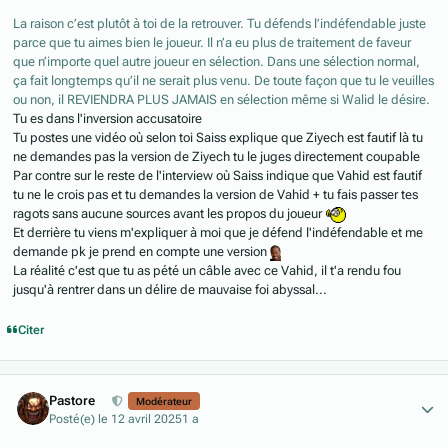
La raison c’est plutôt à toi de la retrouver. Tu défends l’indéfendable juste
parce que tu aimes bien le joueur. Il n’a eu plus de traitement de faveur
que n’importe quel autre joueur en sélection. Dans une sélection normal,
ça fait longtemps qu’il ne serait plus venu. De toute façon que tu le veuilles
ou non, il REVIENDRA PLUS JAMAIS en sélection même si Walid le désire.
Tu es dans l'inversion accusatoire
Tu postes une vidéo où selon toi Saiss explique que Ziyech est fautif là tu
ne demandes pas la version de Ziyech tu le juges directement coupable
Par contre sur le reste de l'interview où Saiss indique que Vahid est fautif
tu ne le crois pas et tu demandes la version de Vahid + tu fais passer tes
ragots sans aucune sources avant les propos du joueur
Et derrière tu viens m'expliquer à moi que je défend l'indéfendable et me
demande pk je prend en compte une version
La réalité c'est que tu as pété un câble avec ce Vahid, il t'a rendu fou
jusqu'à rentrer dans un délire de mauvaise foi abyssal...
Citer
Author stats
Pastore
Modérateur
Posté(e)
le 12 avril 2025
1 a