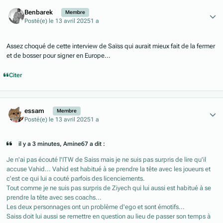
Author stats
Benbarek
Membre
Posté(e)
le 13 avril 2025
1 a
Assez choqué de cette interview de Saïss qui aurait mieux fait de la fermer
et de bosser pour signer en Europe...
Citer
Author stats
essam
Membre
Posté(e)
le 13 avril 2025
1 a
il y a 3 minutes, Amine67 a dit :
Je n'ai pas écouté l'ITW de Saiss mais je ne suis pas surpris de lire qu'il
accuse Vahid... Vahid est habitué à se prendre la tête avec les joueurs et
c'est ce qui lui a couté parfois des licenciements.
Tout comme je ne suis pas surpris de Ziyech qui lui aussi est habitué à se
prendre la tête avec ses coachs...
Les deux personnages ont un problème d'ego et sont émotifs...
Saiss doit lui aussi se remettre en question au lieu de passer son temps à