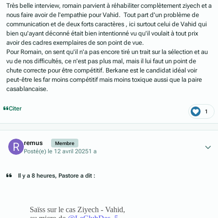
Très belle interview, romain parvient à réhabiliter complètement ziyech et a
nous faire avoir de l'empathie pour Vahid. Tout part d'un problème de
communication et de deux forts caractères , ici surtout celui de Vahid qui
bien qu'ayant déconné était bien intentionné vu qu'il voulait à tout prix
avoir des cadres exemplaires de son point de vue.
Pour Romain, on sent qu'il n'a pas encore tiré un trait sur la sélection et au
vu de nos difficultés, ce n'est pas plus mal, mais il lui faut un point de
chute correcte pour être compétitif. Berkane est le candidat idéal voir
peut-être les far moins compétitif mais moins toxique aussi que la paire
casablancaise.
Citer
1
Author stats
remus
Membre
Posté(e)
le 12 avril 2025
1 a
Il y a 8 heures, Pastore a dit :