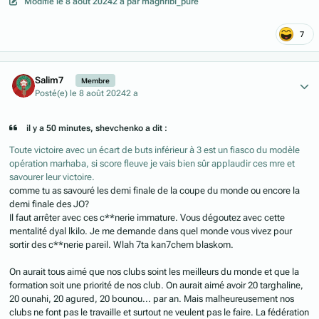
Modifié
le 8 août 2024
2 a
par maghribi_pure
7
Author stats
Salim7
Membre
Posté(e)
le 8 août 2024
2 a
il y a 50 minutes, shevchenko a dit :
Toute victoire avec un écart de buts inférieur à 3 est un fiasco du modèle
opération marhaba, si score fleuve je vais bien sûr applaudir ces mre et
savourer leur victoire.
comme tu as savouré les demi finale de la coupe du monde ou encore la
demi finale des JO?
Il faut arrêter avec ces c**nerie immature. Vous dégoutez avec cette
mentalité dyal lkilo. Je me demande dans quel monde vous vivez pour
sortir des c**nerie pareil. Wlah 7ta kan7chem blaskom.
On aurait tous aimé que nos clubs soint les meilleurs du monde et que la
formation soit une priorité de nos club. On aurait aimé avoir 20 targhaline,
20 ounahi, 20 agured, 20 bounou... par an. Mais malheureusement nos
clubs ne font pas le travaille et surtout ne veulent pas le faire. La fédération