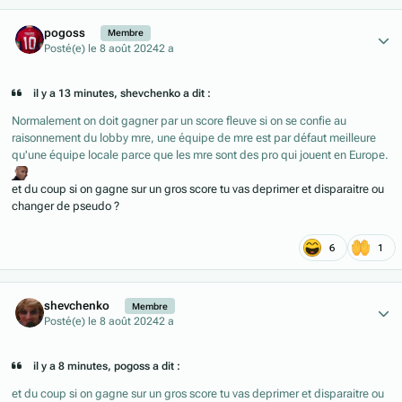
Author stats
pogoss
Membre
Posté(e)
le 8 août 2024
2 a
il y a 13 minutes, shevchenko a dit :
Normalement on doit gagner par un score fleuve si on se confie au
raisonnement du lobby mre, une équipe de mre est par défaut meilleure
qu'une équipe locale parce que les mre sont des pro qui jouent en Europe.
et du coup si on gagne sur un gros score tu vas deprimer et disparaitre ou
changer de pseudo ?
6
1
Author stats
shevchenko
Membre
Posté(e)
le 8 août 2024
2 a
il y a 8 minutes, pogoss a dit :
et du coup si on gagne sur un gros score tu vas deprimer et disparaitre ou