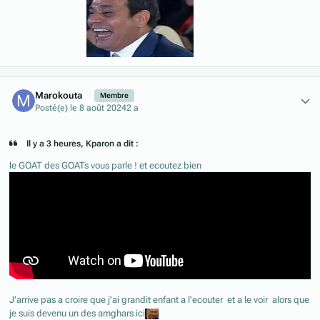
Author stats
Marokouta
Membre
Posté(e)
le 8 août 2024
2 a
Il y a 3 heures, Kparon a dit :
le GOAT des GOATs vous parle ! et ecoutez bien
J'arrive pas a croire que j'ai grandit enfant a l'ecouter et a le voir alors que
je suis devenu un des amghars ici