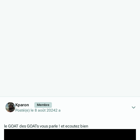
Author stats
Kparon
Membre
Posté(e)
le 8 août 2024
2 a
le GOAT des GOATs vous parle ! et ecoutez bien