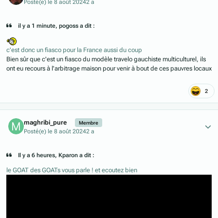
Posté(e)
le 8 août 2024
2 a
il y a 1 minute, pogoss a dit :
c'est donc un fiasco pour la France aussi du coup
Bien sûr que c'est un fiasco du modèle travelo gauchiste multiculturel, ils
ont eu recours à l'arbitrage maison pour venir à bout de ces pauvres locaux
2
Author stats
maghribi_pure
Membre
Posté(e)
le 8 août 2024
2 a
Il y a 6 heures, Kparon a dit :
le GOAT des GOATs vous parle ! et ecoutez bien