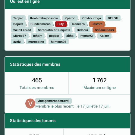
Qui est en ligne
(Afficher la liste complète)
Tanjiro
Ibrahimibnjonsnow
Kparon
Ockhouribga
BELOU
Baja01
Bundesmaroc
Lufyl
Trancero
Pastore
Weld Leblad
SarabiaSolerBusquets
Bidaoui
Sofiane Basri
Maroc77
Icham
pogoss
abha
moms93
Kaizer
azzizi
maroccino
Mimoun95
Statistiques des membres
465
1 762
Total des membres
Maximum en ligne
vintagemoroccotravel
Membre le plus récent
·
le 17 juillet
le 17 juil.
Statistiques des forums