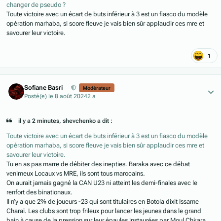
changer de pseudo ?
Toute victoire avec un écart de buts inférieur à 3 est un fiasco du modèle
opération marhaba, si score fleuve je vais bien sûr applaudir ces mre et
savourer leur victoire.
1
Author stats
Sofiane Basri
Modérateur
Posté(e)
le 8 août 2024
2 a
il y a 2 minutes, shevchenko a dit :
Toute victoire avec un écart de buts inférieur à 3 est un fiasco du modèle
opération marhaba, si score fleuve je vais bien sûr applaudir ces mre et
savourer leur victoire.
Tu en as pas marre de débiter des inepties. Baraka avec ce débat
venimeux Locaux vs MRE, ils sont tous marocains.
On aurait jamais gagné la CAN U23 ni atteint les demi-finales avec le
renfort des binationaux.
Il n’y a que 2% de joueurs -23 qui sont titulaires en Botola dixit Issame
Charaï. Les clubs sont trop frileux pour lancer les jeunes dans le grand
bain à cause de la pression sur leur épaules instaurées par Moul Chkara