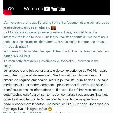
J'arrive pas a croire que j'ai grandit enfant a l'ecouter et a le voir alors que
je suis devenu un des amghars ici
Ce Monsieur pour ceux qui ne le conaissent pas, pourrait faire une
intergrale triplle de touooouuuus les journalistes sportifs du maroc et nous
toooouuss les forumistes fhamators ...et nous multipliers par une phrase
!!!! et puis rraaa9
je pourrais lui demander c'est qui El Guerchadi, il va me dire que c'etait un
petit crack de Raja
Il a vecu notre foot depuis les annees 70 tbarkalla8 . Mawsou3a !!!!
enjoy
Je l ai ecouté une fois parler a la telé de son experience au WC94. Il avait
rencontré un journaliste americain. Said voulait des informations sur l
histoire de l equipe americaine. Alors le journaliste l a invité dans une salle
mediathek et lui a montré comment il peut acceder a travers une base de
données a toutes les informations qu'il desire. Il a eté impressioné par
cette "technologie" car en son temps on connaissait pas encore l'internet.
Quand est venu le tour de l'americain de poser la meme question a
Zadouk concernant le football marocain, celui ci lui repond: Jbed war9a o
Stylo ogol liya ach bghiti ta3raf