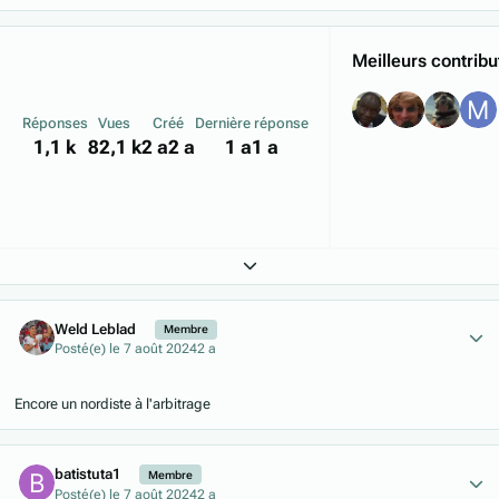
Meilleurs contribu
Réponses
Vues
Créé
Dernière réponse
1,1 k
82,1 k
2 a
2 a
1 a
1 a
Expand topic overview
Author stats
Weld Leblad
Membre
Posté(e)
le 7 août 2024
2 a
Encore un nordiste à l'arbitrage
Author stats
batistuta1
Membre
Posté(e)
le 7 août 2024
2 a