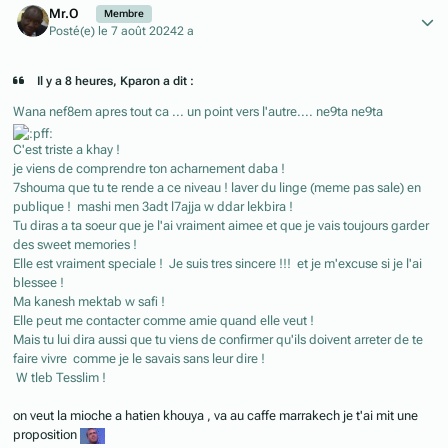
Mr.O
Membre
Posté(e)
le 7 août 2024
2 a
Il y a 8 heures, Kparon a dit :
Wana nef8em apres tout ca ... un point vers l'autre.... ne9ta ne9ta
C'est triste a khay !
je viens de comprendre ton acharnement daba !
7shouma que tu te rende a ce niveau ! laver du linge (meme pas sale) en
publique ! mashi men 3adt l7ajja w ddar lekbira !
Tu diras a ta soeur que je l'ai vraiment aimee et que je vais toujours garder
des sweet memories !
Elle est vraiment speciale ! Je suis tres sincere !!! et je m'excuse si je l'ai
blessee !
Ma kanesh mektab w safi !
Elle peut me contacter comme amie quand elle veut !
Mais tu lui dira aussi que tu viens de confirmer qu'ils doivent arreter de te
faire vivre comme je le savais sans leur dire !
W tleb Tesslim !
on veut la mioche a hatien khouya , va au caffe marrakech je t'ai mit une
proposition