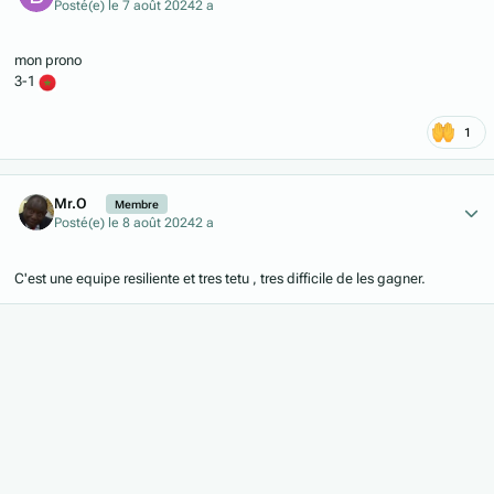
Posté(e)
le 7 août 2024
2 a
mon prono
3-1
1
Author stats
Mr.O
Membre
Posté(e)
le 8 août 2024
2 a
C'est une equipe resiliente et tres tetu , tres difficile de les gagner.