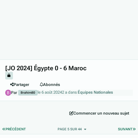
[JO 2024] Égypte 0 - 6 Maroc
Partager
Abonnés
le 6 août 2024
2 a
dans
Équipes Nationales
Par
Brahim80
Commencer un nouveau sujet
PREMIÈRE PAGE
D
PRÉCÉDENT
PAGE 5 SUR 44
SUIVANT
Author stats