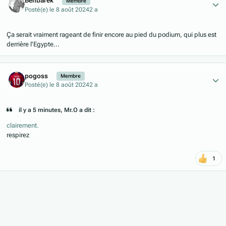
Benbarek
Membre
Posté(e)
le 8 août 2024
2 a
Ça serait vraiment rageant de finir encore au pied du podium, qui plus est
derrière l'Egypte...
Author stats
pogoss
Membre
Posté(e)
le 8 août 2024
2 a
il y a 5 minutes, Mr.O a dit :
clairement.
respirez
1