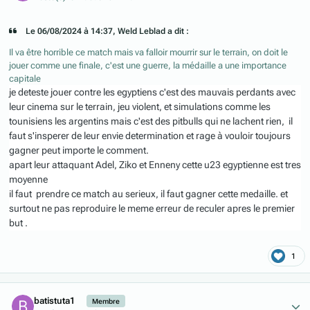
Le 06/08/2024 à 14:37, Weld Leblad a dit :
Il va être horrible ce match mais va falloir mourrir sur le terrain, on doit le
jouer comme une finale, c'est une guerre, la médaille a une importance
capitale
je deteste jouer contre les egyptiens c'est des mauvais perdants avec
leur cinema sur le terrain, jeu violent, et simulations comme les
tounisiens les argentins mais c'est des pitbulls qui ne lachent rien, il
faut s'insperer de leur envie determination et rage à vouloir toujours
gagner peut importe le comment.
apart leur attaquant Adel, Ziko et Enneny cette u23 egyptienne est tres
moyenne
il faut prendre ce match au serieux, il faut gagner cette medaille. et
surtout ne pas reproduire le meme erreur de reculer apres le premier
but .
1
Author stats
batistuta1
Membre