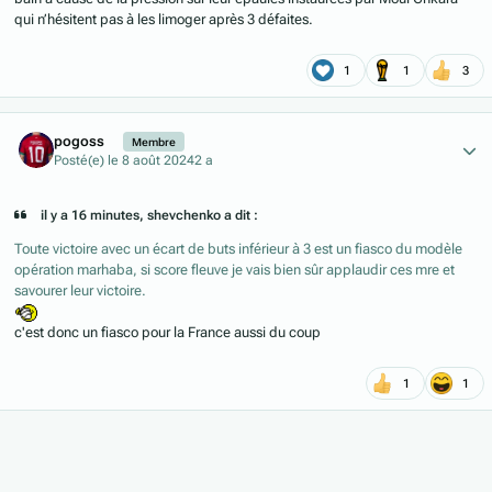
qui n’hésitent pas à les limoger après 3 défaites.
1
1
3
Author stats
pogoss
Membre
Posté(e)
le 8 août 2024
2 a
il y a 16 minutes, shevchenko a dit :
Toute victoire avec un écart de buts inférieur à 3 est un fiasco du modèle
opération marhaba, si score fleuve je vais bien sûr applaudir ces mre et
savourer leur victoire.
c'est donc un fiasco pour la France aussi du coup
1
1