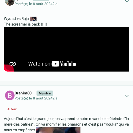
Posté(e)
le 8 août 2024
2 a
Wydad vs Raja
The screamer is back !!!!!
Author stats
Brahim80
Membre
Posté(e)
le 8 août 2024
2 a
Auteur
Aujourd'hui c'est le grand jour, on va prendre notre revanche et éteindre "la
mère des patries". On va momifier les pharaons et c'est pas "Kouka" qui va
nous en empêcher