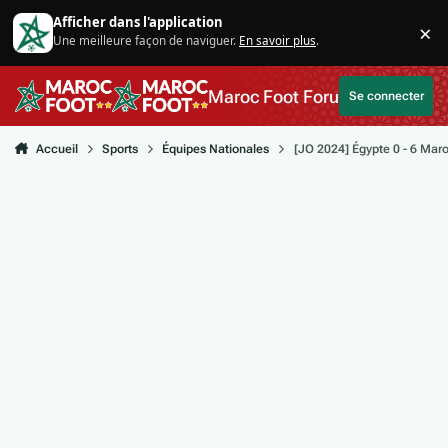
Aller au contenu
Afficher dans l'application
×
Une meilleure façon de naviguer.
En savoir plus
.
Di
Maroc Foot Forum
Se connecter
Accueil
Sports
Équipes Nationales
[JO 2024] Égypte 0 - 6 Mar