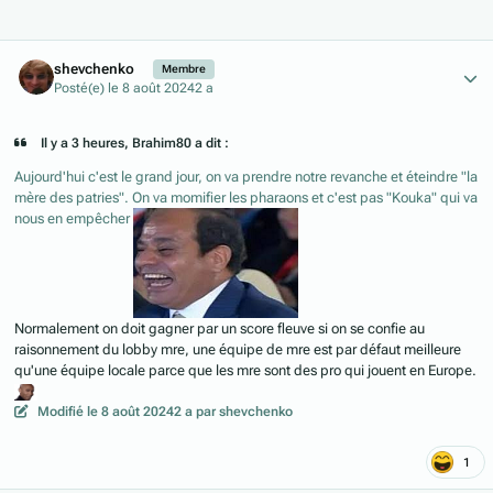
Author stats
shevchenko
Membre
Posté(e)
le 8 août 2024
2 a
Il y a 3 heures, Brahim80 a dit :
Aujourd'hui c'est le grand jour, on va prendre notre revanche et éteindre "la
mère des patries". On va momifier les pharaons et c'est pas "Kouka" qui va
nous en empêcher
Normalement on doit gagner par un score fleuve si on se confie au
raisonnement du lobby mre, une équipe de mre est par défaut meilleure
qu'une équipe locale parce que les mre sont des pro qui jouent en Europe.
Modifié
le 8 août 2024
2 a
par shevchenko
1