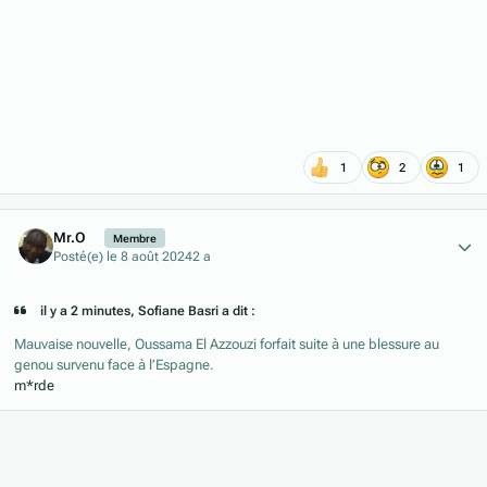
1
2
1
Author stats
Mr.O
Membre
Posté(e)
le 8 août 2024
2 a
il y a 2 minutes, Sofiane Basri a dit :
Mauvaise nouvelle, Oussama El Azzouzi forfait suite à une blessure au
genou survenu face à l’Espagne.
m*rde