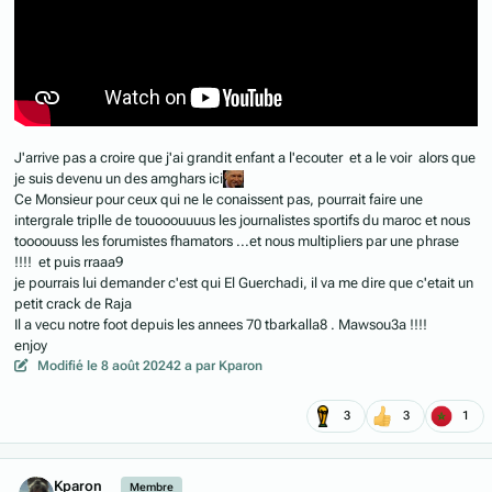
J'arrive pas a croire que j'ai grandit enfant a l'ecouter et a le voir alors que
je suis devenu un des amghars ici
Ce Monsieur pour ceux qui ne le conaissent pas, pourrait faire une
intergrale triplle de touooouuuus les journalistes sportifs du maroc et nous
toooouuss les forumistes fhamators ...et nous multipliers par une phrase
!!!! et puis rraaa9
je pourrais lui demander c'est qui El Guerchadi, il va me dire que c'etait un
petit crack de Raja
Il a vecu notre foot depuis les annees 70 tbarkalla8 . Mawsou3a !!!!
enjoy
Modifié
le 8 août 2024
2 a
par Kparon
3
3
1
Author stats
Kparon
Membre