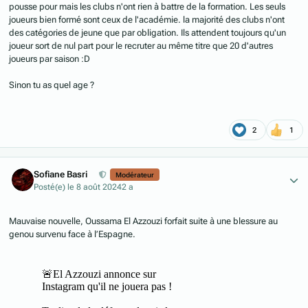
pousse pour mais les clubs n'ont rien à battre de la formation. Les seuls
joueurs bien formé sont ceux de l'académie. la majorité des clubs n'ont
des catégories de jeune que par obligation. Ils attendent toujours qu'un
joueur sort de nul part pour le recruter au même titre que 20 d'autres
joueurs par saison
:
D
Sinon tu as quel age ?
2
1
Author stats
Sofiane Basri
Modérateur
Posté(e)
le 8 août 2024
2 a
Mauvaise nouvelle, Oussama El Azzouzi forfait suite à une blessure au
genou survenu face à l’Espagne.