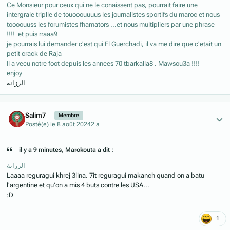
Ce Monsieur pour ceux qui ne le conaissent pas, pourrait faire une
intergrale triplle de touooouuuus les journalistes sportifs du maroc et nous
toooouuss les forumistes fhamators ...et nous multipliers par une phrase
!!!! et puis rraaa9
je pourrais lui demander c'est qui El Guerchadi, il va me dire que c'etait un
petit crack de Raja
Il a vecu notre foot depuis les annees 70 tbarkalla8 . Mawsou3a !!!!
enjoy
الرزانة
Author stats
Salim7
Membre
Posté(e)
le 8 août 2024
2 a
il y a 9 minutes, Marokouta a dit :
الرزانة
Laaaa reguragui khrej 3lina. 7it reguragui makanch quand on a batu
l'argentine et qu'on a mis 4 buts contre les USA...
:D
1