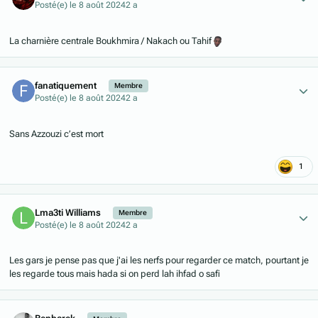
Posté(e)
le 8 août 2024
2 a
La charnière centrale Boukhmira / Nakach ou Tahif
Author stats
fanatiquement
Membre
Posté(e)
le 8 août 2024
2 a
Sans Azzouzi c’est mort
1
Author stats
Lma3ti Williams
Membre
Posté(e)
le 8 août 2024
2 a
Les gars je pense pas que j'ai les nerfs pour regarder ce match, pourtant je
les regarde tous mais hada si on perd lah ihfad o safi
Author stats