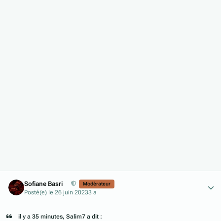
Author stats
Sofiane Basri
Modérateur
Posté(e)
le 26 juin 2023
3 a
il y a 35 minutes, Salim7 a dit :