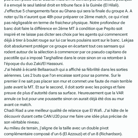
il a envoyé le seul latéral droit en tribune face à la Guinée (El Hilali).
J'effectue 5 changements face au Ghana qui sera la finale du groupe A. A
noter qu'ils n'auront que 48h pour préparer ce 2ème match, ce qui n'est
pas négligeable en terme de fraicheur physique. Notre profondeur de
banc doit faire la différence en 2ème MT à condition que Pepito soit
inspiré et ne laisse pas dicter ses choix par les agents qui commencent
déjà à tirer à boulet rouge sur lui car leurs poulains sont sur le banc. Lekjaa
doit absolument protéger ce groupe en écartant tout ces samsars qui
rodent autour de la sélection à commencer par ce pseudo capitano de
pacotille qui a imposé Targhalline dans le onze sinon on va retomber à
l'époque du duo Zaki/El Hassouni.
J'ai hésité à écarté Bellaarouch qui a affiché sa fébrilité dans les sorties
aériennes. Les 2 buts que l'on encaisse sont pour sa pomme. Sur le
premier il ne sait pas placer son mur et commet une faute de main terrible
juste avant la MT. Et sur le second, il doit sortir avec les poings et faire
preuve de plus d'autorité dans sa surface. Heureusement que la VAR
annule ce but pour une poussette sinon on aurait déjà été dos au mur
avant ce match.
Chadi Riad a une meilleur qualité de relance que El Wafi. J'ai hâte de le
découvrir durant cette CAN U20 pour me faire une idée plus précise de
son véritable niveau.
Au milieu de terrain, j'aligne de la taille avec un double pivot
complémentaire composé d'un 6 (El Azzouzi) et d'un 8 (Richardson).