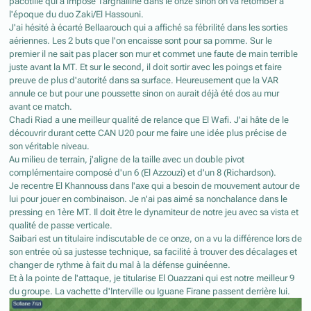
pacotille qui a imposé Targhalline dans le onze sinon on va retomber à
l'époque du duo Zaki/El Hassouni.
J'ai hésité à écarté Bellaarouch qui a affiché sa fébrilité dans les sorties
aériennes. Les 2 buts que l'on encaisse sont pour sa pomme. Sur le
premier il ne sait pas placer son mur et commet une faute de main terrible
juste avant la MT. Et sur le second, il doit sortir avec les poings et faire
preuve de plus d'autorité dans sa surface. Heureusement que la VAR
annule ce but pour une poussette sinon on aurait déjà été dos au mur
avant ce match.
Chadi Riad a une meilleur qualité de relance que El Wafi. J'ai hâte de le
découvrir durant cette CAN U20 pour me faire une idée plus précise de
son véritable niveau.
Au milieu de terrain, j'aligne de la taille avec un double pivot
complémentaire composé d'un 6 (El Azzouzi) et d'un 8 (Richardson).
Je recentre El Khannouss dans l'axe qui a besoin de mouvement autour de
lui pour jouer en combinaison. Je n'ai pas aimé sa nonchalance dans le
pressing en 1ère MT. Il doit être le dynamiteur de notre jeu avec sa vista et
qualité de passe verticale.
Saibari est un titulaire indiscutable de ce onze, on a vu la différence lors de
son entrée où sa justesse technique, sa facilité à trouver des décalages et
changer de rythme à fait du mal à la défense guinéenne.
Et à la pointe de l'attaque, je titularise El Ouazzani qui est notre meilleur 9
du groupe. La vachette d'Interville ou Iguane Firane passent derrière lui.