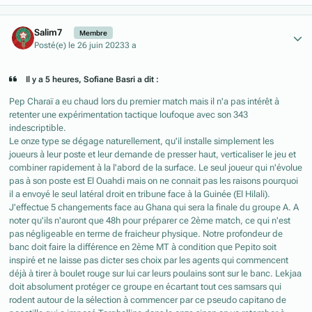
Author stats
Salim7
Membre
Posté(e)
le 26 juin 2023
3 a
Il y a 5 heures, Sofiane Basri a dit :
Pep Charaï a eu chaud lors du premier match mais il n'a pas intérêt à
retenter une expérimentation tactique loufoque avec son 343
indescriptible.
Le onze type se dégage naturellement, qu'il installe simplement les
joueurs à leur poste et leur demande de presser haut, verticaliser le jeu et
combiner rapidement à la l'abord de la surface. Le seul joueur qui n'évolue
pas à son poste est El Ouahdi mais on ne connait pas les raisons pourquoi
il a envoyé le seul latéral droit en tribune face à la Guinée (El Hilali).
J'effectue 5 changements face au Ghana qui sera la finale du groupe A. A
noter qu'ils n'auront que 48h pour préparer ce 2ème match, ce qui n'est
pas négligeable en terme de fraicheur physique. Notre profondeur de
banc doit faire la différence en 2ème MT à condition que Pepito soit
inspiré et ne laisse pas dicter ses choix par les agents qui commencent
déjà à tirer à boulet rouge sur lui car leurs poulains sont sur le banc. Lekjaa
doit absolument protéger ce groupe en écartant tout ces samsars qui
rodent autour de la sélection à commencer par ce pseudo capitano de