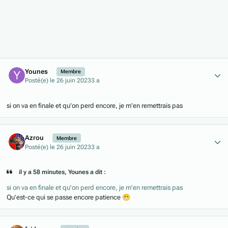
Author stats
Younes
Membre
Posté(e)
le 26 juin 2023
3 a
si on va en finale et qu'on perd encore, je m'en remettrais pas
Author stats
Azrou
Membre
Posté(e)
le 26 juin 2023
3 a
il y a 58 minutes, Younes a dit :
si on va en finale et qu'on perd encore, je m'en remettrais pas
Qu’est-ce qui se passe encore patience
😬
Author stats