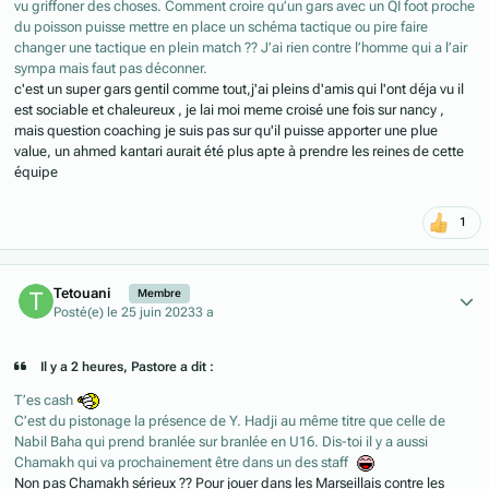
vu griffoner des choses. Comment croire qu’un gars avec un QI foot proche
du poisson puisse mettre en place un schéma tactique ou pire faire
changer une tactique en plein match ?? J’ai rien contre l’homme qui a l’air
sympa mais faut pas déconner.
c'est un super gars gentil comme tout,j'ai pleins d'amis qui l'ont déja vu il
est sociable et chaleureux , je lai moi meme croisé une fois sur nancy ,
mais question coaching je suis pas sur qu'il puisse apporter une plue
value, un ahmed kantari aurait été plus apte à prendre les reines de cette
équipe
1
Author stats
Tetouani
Membre
Posté(e)
le 25 juin 2023
3 a
Il y a 2 heures, Pastore a dit :
T’es cash
C’est du pistonage la présence de Y. Hadji au même titre que celle de
Nabil Baha qui prend branlée sur branlée en U16. Dis-toi il y a aussi
Chamakh qui va prochainement être dans un des staff
Non pas Chamakh sérieux ?? Pour jouer dans les Marseillais contre les