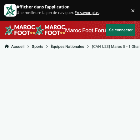
Aller au contenu
Afficher dans l'application
×
Une meilleure façon de naviguer.
En savoir plus
.
Di
Maroc Foot Forum
Se connecter
Accueil
Sports
Équipes Nationales
[CAN U23] Maroc 5 - 1 Gha