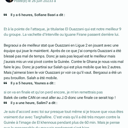
Posté(e)
le 26 juin 2023
3 a
Il y a 6 heures, Sofiane Basri a dit :
Et à la pointe de l'attaque, je titularise El Ouazzani qui est notre meilleur 9
du groupe. La vachette d'Interville ou Iguane Firane passent derrière lui.
Begraoui a de meilleur stat que Ouazzani en Ligue 2 en jouant avec une
équipe qui joue le maintient. Après de ce que j'ai compris Ouazzani a été
blessé pas mal de temps. Donc je sais pas lequel est le meilleur mais
j'aurais mis un vrai pivot contre la Guinée. Contre le Ghana je nous vois mal
faire le jeu. Donc je partirai sur Salah qui est plus mobile que les 2 autres.
Mais j'aimerai bien le voir Ouazzani pr voir ce qu'il vaut. Bergaoui a été un
peu brouillon. Salah a été mobile.
Il y a 5 heures, Younes a dit :
si on va en finale et qu'on perd encore, je m'en remettrais pas
Balek de cette CAN on veut aller au J.O donc une finale ce serait top !
il y a une heure, Salim7 a dit :
Je suis d'accord avec toi sur presque tout même si je trouve que vous êtes
vraiment dur avec Targhalline. C'est vrais qu'il a été très moyen contre la
Guinée à l'image de El khennous pendant plus de 60 min. Mais je pense
que le responsable du mauvais rendement c'est bien