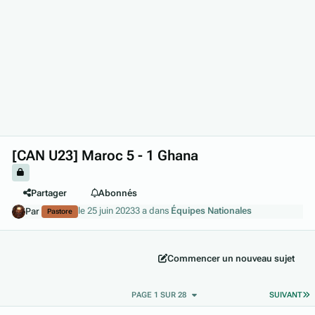
[CAN U23] Maroc 5 - 1 Ghana
Partager
Abonnés
le 25 juin 2023
3 a
dans
Équipes Nationales
Par
Pastore
Commencer un nouveau sujet
D
PAGE 1 SUR 28
SUIVANT
Author stats