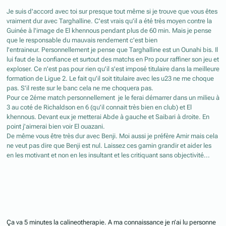
Je suis d'accord avec toi sur presque tout même si je trouve que vous êtes
vraiment dur avec Targhalline. C'est vrais qu'il a été très moyen contre la
Guinée à l'image de El khennous pendant plus de 60 min. Mais je pense
que le responsable du mauvais rendement c'est bien
l'entraineur. Personnellement je pense que Targhalline est un Ounahi bis. Il
lui faut de la confiance et surtout des matchs en Pro pour raffiner son jeu et
exploser. Ce n'est pas pour rien qu'il s'est imposé titulaire dans la meilleure
formation de Ligue 2. Le fait qu'il soit titulaire avec les u23 ne me choque
pas. S'il reste sur le banc cela ne me choquera pas.
Pour ce 2éme match personnellement je le ferai démarrer dans un milieu à
3 au coté de Richaldson en 6 (qu'il connait très bien en club) et El
khennous. Devant eux je metterai Abde à gauche et Saibari à droite. En
point j'aimerai bien voir El ouazani.
De même vous être très dur avec Benji. Moi aussi je préfère Amir mais cela
ne veut pas dire que Benji est nul. Laissez ces gamin grandir et aider les
en les motivant et non en les insultant et les critiquant sans objectivité...
Ça va 5 minutes la calineotherapie. A ma connaissance je n’ai lu personne