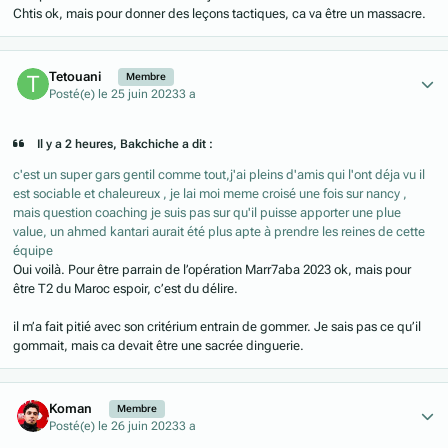
Chtis ok, mais pour donner des leçons tactiques, ca va être un massacre.
Author stats
Tetouani
Membre
Posté(e)
le 25 juin 2023
3 a
Il y a 2 heures, Bakchiche a dit :
c'est un super gars gentil comme tout,j'ai pleins d'amis qui l'ont déja vu il
est sociable et chaleureux , je lai moi meme croisé une fois sur nancy ,
mais question coaching je suis pas sur qu'il puisse apporter une plue
value, un ahmed kantari aurait été plus apte à prendre les reines de cette
équipe
Oui voilà. Pour être parrain de l’opération Marr7aba 2023 ok, mais pour
être T2 du Maroc espoir, c’est du délire.
il m’a fait pitié avec son critérium entrain de gommer. Je sais pas ce qu’il
gommait, mais ca devait être une sacrée dinguerie.
Author stats
Koman
Membre
Posté(e)
le 26 juin 2023
3 a