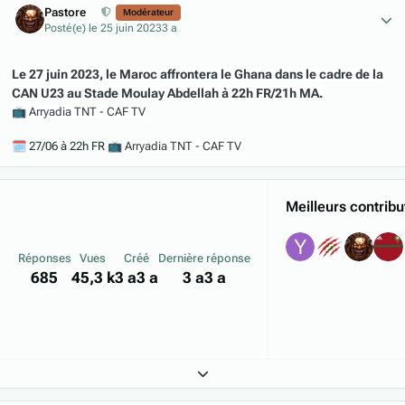
Pastore
Modérateur
Posté(e)
le 25 juin 2023
3 a
Le 27 juin 2023, le Maroc affrontera le Ghana dans le cadre de la
CAN U23 au Stade Moulay Abdellah à 22h FR/21h MA.
📺
Arryadia TNT - CAF TV
🗓️
27/06 à 22h FR
📺
Arryadia TNT - CAF TV
Meilleurs contribu
Réponses
Vues
Créé
Dernière réponse
685
45,3 k
3 a
3 a
3 a
3 a
Expand topic overview