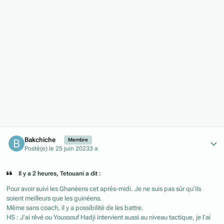
Author stats
Bakchiche
Membre
Posté(e)
le 25 juin 2023
3 a
Il y a 2 heures, Tetouani a dit :
Pour avoir suivi les Ghanéens cet après-midi. Je ne suis pas sûr qu’ils
soient meilleurs que les guinéens.
Même sans coach, il y a possibilité de les battre.
HS : J’ai rêvé ou Youssouf Hadji intervient aussi au niveau tactique, je l’ai