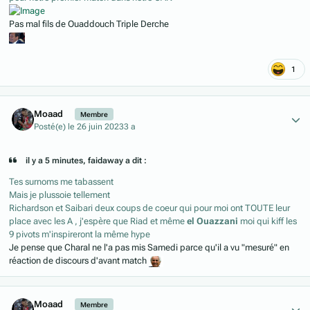
Pas mal fils de Ouaddouch Triple Derche
1
Author stats
Moaad
Membre
Posté(e)
le 26 juin 2023
3 a
il y a 5 minutes, faidaway a dit :
Tes surnoms me tabassent
Mais je plussoie tellement
Richardson et Saibari deux coups de coeur qui pour moi ont TOUTE leur
place avec les A , j'espère que Riad et même
el Ouazzani
moi qui kiff les
9 pivots m'inspireront la même hype
Je pense que Charal ne l'a pas mis Samedi parce qu'il a vu "mesuré" en
réaction de discours d'avant match
Author stats
Moaad
Membre