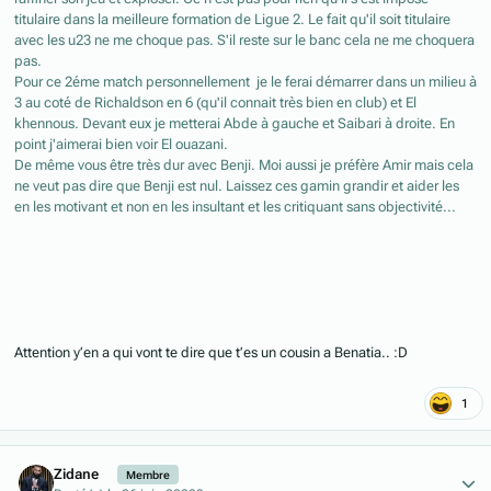
titulaire dans la meilleure formation de Ligue 2. Le fait qu'il soit titulaire
avec les u23 ne me choque pas. S'il reste sur le banc cela ne me choquera
pas.
Pour ce 2éme match personnellement je le ferai démarrer dans un milieu à
3 au coté de Richaldson en 6 (qu'il connait très bien en club) et El
khennous. Devant eux je metterai Abde à gauche et Saibari à droite. En
point j'aimerai bien voir El ouazani.
De même vous être très dur avec Benji. Moi aussi je préfère Amir mais cela
ne veut pas dire que Benji est nul. Laissez ces gamin grandir et aider les
en les motivant et non en les insultant et les critiquant sans objectivité...
Attention y’en a qui vont te dire que t’es un cousin a Benatia..
:D
1
Author stats
Zidane
Membre