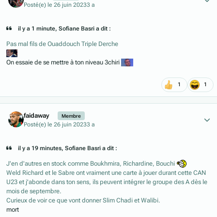
Posté(e)
le 26 juin 2023
3 a
il y a 1 minute, Sofiane Basri a dit :
Pas mal fils de Ouaddouch Triple Derche
On essaie de se mettre à ton niveau 3chiri
1
1
Author stats
faidaway
Membre
Posté(e)
le 26 juin 2023
3 a
il y a 19 minutes, Sofiane Basri a dit :
J'en d'autres en stock comme Boukhmira, Richardine, Bouchi
Weld Richard et le Sabre ont vraiment une carte à jouer durant cette CAN
U23 et j'abonde dans ton sens, ils peuvent intégrer le groupe des A dès le
mois de septembre.
Curieux de voir ce que vont donner Slim Chadi et Walibi.
mort