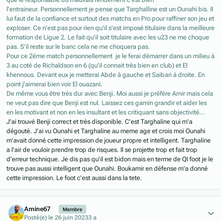
l'entraineur. Personnellement je pense que Targhalline est un Ounahi bis. Il
lui faut de la confiance et surtout des matchs en Pro pour raffiner son jeu et
exploser. Ce n'est pas pour rien qu'il s'est imposé titulaire dans la meilleure
formation de Ligue 2. Le fait qu'il soit titulaire avec les u23 ne me choque
pas. S'il reste sur le banc cela ne me choquera pas.
Pour ce 2éme match personnellement je le ferai démarrer dans un milieu à
3 au coté de Richaldson en 6 (qu'il connait très bien en club) et El
khennous. Devant eux je metterai Abde à gauche et Saibari à droite. En
point j'aimerai bien voir El ouazani.
De même vous être très dur avec Benji. Moi aussi je préfère Amir mais cela
ne veut pas dire que Benji est nul. Laissez ces gamin grandir et aider les
en les motivant et non en les insultant et les critiquant sans objectivité...
J'ai trouvé Benji correct et très disponible. C'est Targhaline qui m'a
dégouté. J'ai vu Ounahi et Targhaline au meme age et crois moi Ounahi
m'avait donné cette impression de joueur propre et intelligent. Targhaline
a l'air de vouloir prendre trop de risques. Il se projette trop et fait trop
d'erreur technique. Je dis pas qu'il est bidon mais en terme de QI foot je le
trouve pas aussi intelligent que Ounahi. Boukamir en défense m'a donné
cette impression. Le foot c'est aussi dans la tete.
Author stats
Amine67
Membre
Posté(e)
le 26 juin 2023
3 a