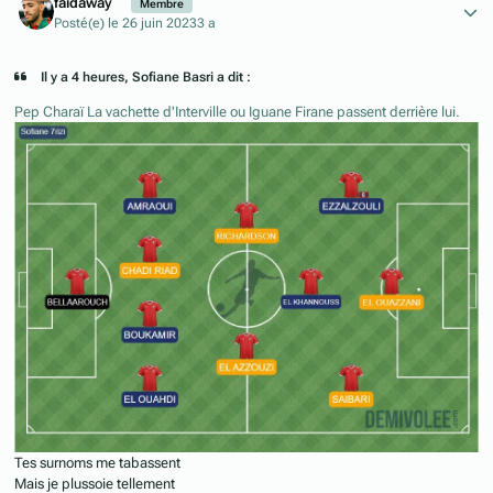
faidaway
Membre
Posté(e)
le 26 juin 2023
3 a
Il y a 4 heures, Sofiane Basri a dit :
Pep Charaï La vachette d'Interville ou Iguane Firane passent derrière lui.
Tes surnoms me tabassent
Mais je plussoie tellement