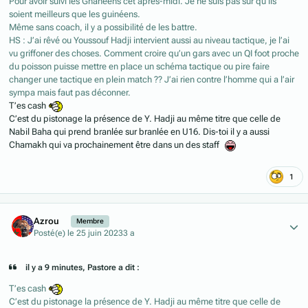
Pour avoir suivi les Ghanéens cet après-midi. Je ne suis pas sûr qu’ils
soient meilleurs que les guinéens.
Même sans coach, il y a possibilité de les battre.
HS : J’ai rêvé ou Youssouf Hadji intervient aussi au niveau tactique, je l’ai
vu griffoner des choses. Comment croire qu’un gars avec un QI foot proche
du poisson puisse mettre en place un schéma tactique ou pire faire
changer une tactique en plein match ?? J’ai rien contre l’homme qui a l’air
sympa mais faut pas déconner.
T’es cash
C’est du pistonage la présence de Y. Hadji au même titre que celle de
Nabil Baha qui prend branlée sur branlée en U16. Dis-toi il y a aussi
Chamakh qui va prochainement être dans un des staff
1
Author stats
Azrou
Membre
Posté(e)
le 25 juin 2023
3 a
il y a 9 minutes, Pastore a dit :
T’es cash
C’est du pistonage la présence de Y. Hadji au même titre que celle de