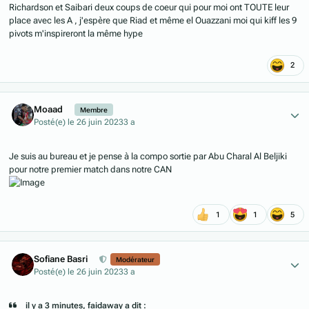
Richardson et Saibari deux coups de coeur qui pour moi ont TOUTE leur
place avec les A , j'espère que Riad et même el Ouazzani moi qui kiff les 9
pivots m'inspireront la même hype
2
Author stats
Moaad
Membre
Posté(e)
le 26 juin 2023
3 a
Je suis au bureau et je pense à la compo sortie par Abu Charal Al Beljiki
pour notre premier match dans notre CAN
1
1
5
Author stats
Sofiane Basri
Modérateur
Posté(e)
le 26 juin 2023
3 a
il y a 3 minutes, faidaway a dit :