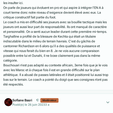
les insulter ici.
On parle de joueurs qui évoluent en pro et qui aspire à intégrer l’EN A à
court terme donc notre niveau d’exigence devient élevé avec eux. La
critique constructif fait partie du foot.
Le coach a mis en difficulté ses joueurs avec sa bouillie tactique mais les
joueurs ont aussi leur part de responsabilité. Ils ont manqué de caractère
et personnalité. On a senti aucun leader durant cette première mi-temps.
Targhalline a profité de la blessure de Kechta qui était un titulaire
indiscutable dans le milieu de terrain havrais. C’est du gâchis de
cantonner Richardson en 6 alors qu’il a des qualités de puissance et
vitesse qui nous ferait du bien en 8. Je ne vois aucune comparaison
possible entre lui et Ounahi, il ne boxe clairement pas dans la même
catégorie.
Bouchouari n’est pas adapté au contexte africain, 3eme fois que je le vois
avec les Maroc et à chaque fois il est en grande difficulté sur le plan
athlétique. Il a abusé de passes latérales et il était positionné lui aussi trop
bas sur le terrain. Le coach a pointé du doigt que ses consignes n’ont pas
été respectés.
Author stats
Sofiane Basri
Modérateur
Posté(e)
le 26 juin 2023
3 a