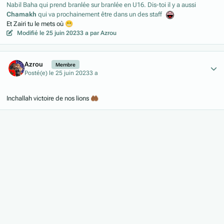
Nabil Baha qui prend branlée sur branlée en U16. Dis-toi il y a aussi
Chamakh
qui va prochainement être dans un des staff
Et Zairi tu le mets où
😬
Modifié
le 25 juin 2023
3 a
par Azrou
Author stats
Azrou
Membre
Posté(e)
le 25 juin 2023
3 a
Inchallah victoire de nos lions
🤲🏾