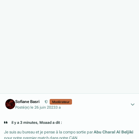
Author stats
Sofiane Basri
Modérateur
Posté(e)
le 26 juin 2023
3 a
il y a 3 minutes, Moaad a dit :
Je suis au bureau et je pense à la compo sortie par
Abu Charal Al Beljiki
pour notre premier match dans notre CAN