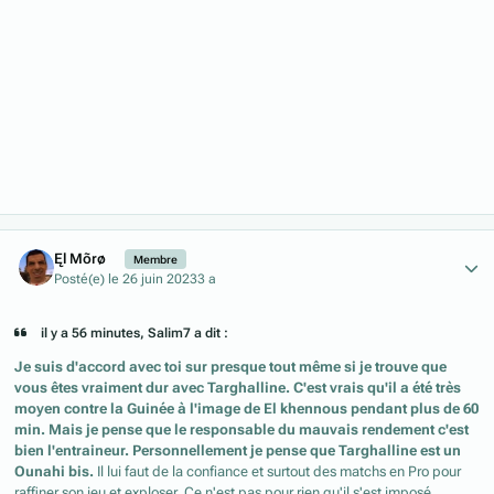
Author stats
Ęl Mõrø
Membre
Posté(e)
le 26 juin 2023
3 a
il y a 56 minutes, Salim7 a dit :
Je suis d'accord avec toi sur presque tout même si je trouve que
vous êtes vraiment dur avec Targhalline. C'est vrais qu'il a été très
moyen contre la Guinée à l'image de El khennous pendant plus de 60
min. Mais je pense que le responsable du mauvais rendement c'est
bien l'entraineur. Personnellement je pense que Targhalline est un
Ounahi bis.
Il lui faut de la confiance et surtout des matchs en Pro pour
raffiner son jeu et exploser. Ce n'est pas pour rien qu'il s'est imposé