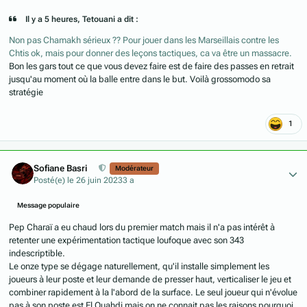
Il y a 5 heures, Tetouani a dit :
Non pas Chamakh sérieux ?? Pour jouer dans les Marseillais contre les
Chtis ok, mais pour donner des leçons tactiques, ca va être un massacre.
Bon les gars tout ce que vous devez faire est de faire des passes en retrait
jusqu'au moment où la balle entre dans le but. Voilà grossomodo sa
stratégie
1
Author stats
Sofiane Basri
Modérateur
Posté(e)
le 26 juin 2023
3 a
Message populaire
Pep Charaï a eu chaud lors du premier match mais il n'a pas intérêt à
retenter une expérimentation tactique loufoque avec son 343
indescriptible.
Le onze type se dégage naturellement, qu'il installe simplement les
joueurs à leur poste et leur demande de presser haut, verticaliser le jeu et
combiner rapidement à la l'abord de la surface. Le seul joueur qui n'évolue
pas à son poste est El Ouahdi mais on ne connait pas les raisons pourquoi