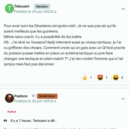
Author stats
Tetouani
Membre
Posté(e)
le 25 juin 2023
3 a
Pour avoir suivi les Ghanéens cet après-midi. Je ne suis pas sûr qu’ils
soient meilleurs que les guinéens.
Même sans coach, il y a possibilité de les battre.
HS : J’ai rêvé ou Youssouf Hadji intervient aussi au niveau tactique, je l’ai
vu griffoner des choses. Comment croire qu’un gars avec un QI foot proche
du poisson puisse mettre en place un schéma tactique ou pire faire
changer une tactique en plein match ?? J’ai rien contre l’homme qui a l’air
sympa mais faut pas déconner.
1
1
2
Author stats
Pastore
Modérateur
Posté(e)
le 25 juin 2023
3 a
Auteur
Il y a 1 heure, Tetouani a dit :