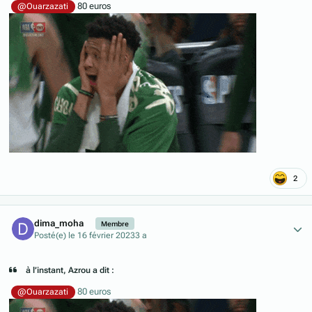
80 euros
@Ouarzazati
2
Author stats
dima_moha
Membre
Posté(e)
le 16 février 2023
3 a
à l’instant, Azrou a dit :
80 euros
@Ouarzazati