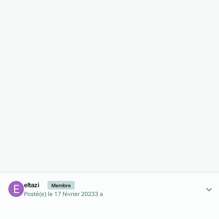
Author stats
eltazi
Membre
Posté(e)
le 17 février 2023
3 a