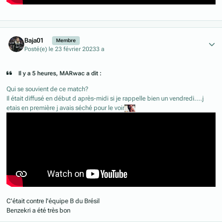
Author stats
Baja01
Membre
Posté(e)
le 23 février 2023
3 a
Il y a 5 heures, MARwac a dit :
Qui se souvient de ce match?
Il était diffusé en début d après-midi si je rappelle bien un vendredi....j
etais en première j avais séché pour le voir
C'était contre l'équipe B du Brésil
Benzekri a été très bon