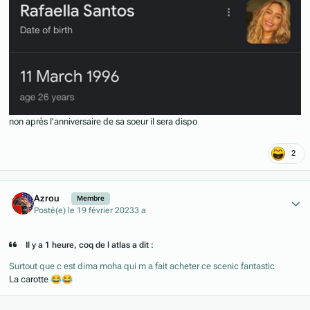
non après l'anniversaire de sa soeur il sera dispo
2
Author stats
Azrou
Membre
Posté(e)
le 19 février 2023
3 a
Il y a 1 heure, coq de l atlas a dit :
Surtout que c est dima moha qui m a fait acheter ce scenic fantastic
La carotte
😂
😂