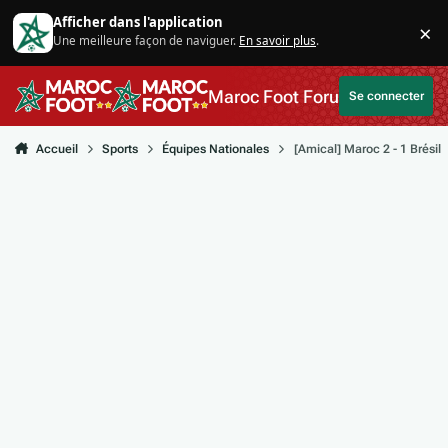
Aller au contenu
Afficher dans l'application
×
Une meilleure façon de naviguer.
En savoir plus
.
Di
Maroc Foot Forum
Se connecter
Accueil
Sports
Équipes Nationales
[Amical] Maroc 2 - 1 Brésil