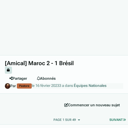
[Amical] Maroc 2 - 1 Brésil
Partager
Abonnés
le 16 février 2023
3 a
dans
Équipes Nationales
Par
Pastore
Commencer un nouveau sujet
D
PAGE 1 SUR 49
SUIVANT
Author stats