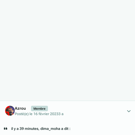
Author stats
Azrou
Membre
Posté(e)
le 16 février 2023
3 a
il y a 39 minutes, dima_moha a dit :