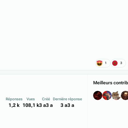
1
3
Meilleurs contri
Réponses
Vues
Créé
Dernière réponse
1,2 k
108,1 k
3 a
3 a
3 a
3 a