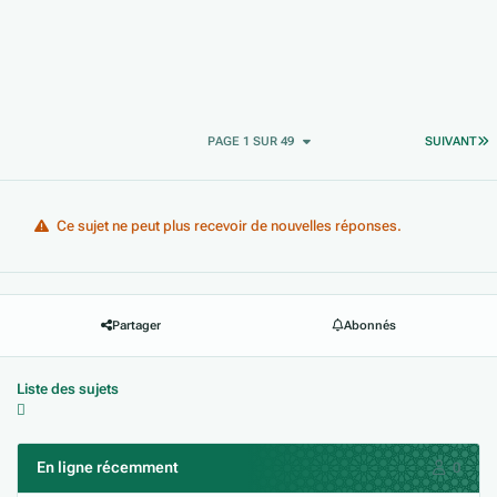
D
PAGE 1 SUR 49
SUIVANT
Ce sujet ne peut plus recevoir de nouvelles réponses.
Partager
Abonnés
Liste des sujets
En ligne récemment
0