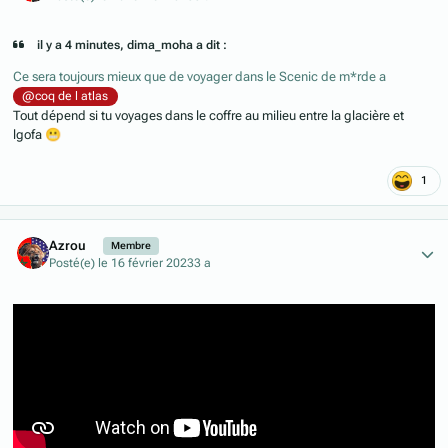
il y a 4 minutes, dima_moha a dit :
Ce sera toujours mieux que de voyager dans le Scenic de m*rde a
@coq de l atlas
Tout dépend si tu voyages dans le coffre au milieu entre la glacière et
lgofa
😬
1
Author stats
Azrou
Membre
Posté(e)
le 16 février 2023
3 a