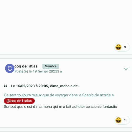
9
Author stats
coq de l atlas
Membre
Posté(e)
le 19 février 2023
3 a
Le 16/02/2023 à 20:05, dima_moha a dit :
Ce sera toujours mieux que de voyager dans le Scenic de m*rde a
@coq de l atlas
Surtout que c est dima moha qui m a fait acheter ce scenic fantastic
1