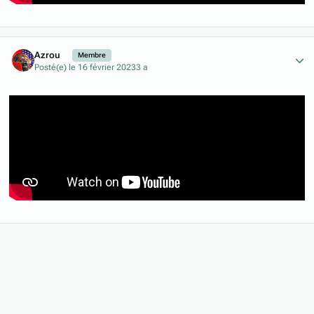
Author stats
Azrou
Membre
Posté(e)
le 16 février 2023
3 a