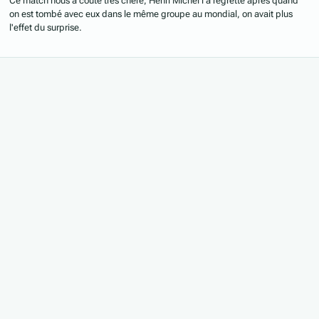
Ce match nous a coute très chère, Henri Michel l'a regretté après quand
on est tombé avec eux dans le même groupe au mondial, on avait plus
l'effet du surprise.