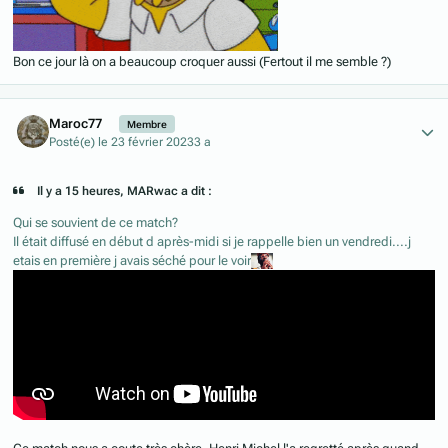
Bon ce jour là on a beaucoup croquer aussi (Fertout il me semble ?)
Author stats
Maroc77
Membre
Posté(e)
le 23 février 2023
3 a
Il y a 15 heures, MARwac a dit :
Qui se souvient de ce match?
Il était diffusé en début d après-midi si je rappelle bien un vendredi....j
etais en première j avais séché pour le voir