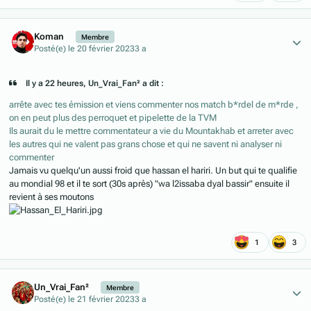
Author stats
Koman
Membre
Posté(e)
le 20 février 2023
3 a
Il y a 22 heures, Un_Vrai_Fan² a dit :
arrête avec tes émission et viens commenter nos match b*rdel de m*rde ,
on en peut plus des perroquet et pipelette de la TVM
Ils aurait du le mettre commentateur a vie du Mountakhab et arreter avec
les autres qui ne valent pas grans chose et qui ne savent ni analyser ni
commenter
Jamais vu quelqu'un aussi froid que hassan el hariri. Un but qui te qualifie
au mondial 98 et il te sort (30s après) "wa l2issaba dyal bassir" ensuite il
revient à ses moutons
1
3
Author stats
Un_Vrai_Fan²
Membre
Posté(e)
le 21 février 2023
3 a