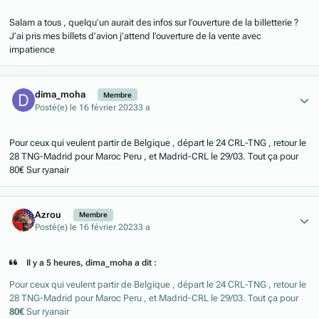
Salam a tous , quelqu’un aurait des infos sur l’ouverture de la billetterie ?
J’ai pris mes billets d’avion j’attend l’ouverture de la vente avec
impatience
Author stats
dima_moha
Membre
Posté(e)
le 16 février 2023
3 a
Pour ceux qui veulent partir de Belgique , départ le 24 CRL-TNG , retour le
28 TNG-Madrid pour Maroc Peru , et Madrid-CRL le 29/03. Tout ça pour
80€ Sur ryanair
Author stats
Azrou
Membre
Posté(e)
le 16 février 2023
3 a
Il y a 5 heures, dima_moha a dit :
Pour ceux qui veulent partir de Belgique , départ le 24 CRL-TNG , retour le
28 TNG-Madrid pour Maroc Peru , et Madrid-CRL le 29/03. Tout ça pour
80€
Sur ryanair