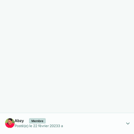
Author stats
Abzy
Membre
Posté(e)
le 22 février 2023
3 a