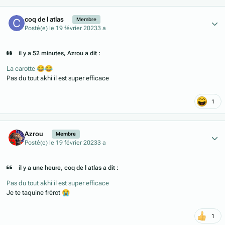
Author stats
coq de l atlas
Membre
Posté(e)
le 19 février 2023
3 a
il y a 52 minutes, Azrou a dit :
La carotte
😂
😂
Pas du tout akhi il est super efficace
1
Author stats
Azrou
Membre
Posté(e)
le 19 février 2023
3 a
il y a une heure, coq de l atlas a dit :
Pas du tout akhi il est super efficace
Je te taquine frérot
😭
1