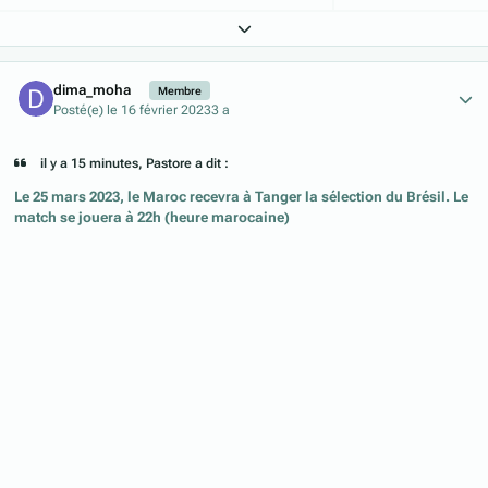
Expand topic overview
Author stats
dima_moha
Membre
Posté(e)
le 16 février 2023
3 a
il y a 15 minutes, Pastore a dit :
Le 25 mars 2023, le Maroc recevra à Tanger la sélection du Brésil. Le
match se jouera à 22h (heure marocaine)