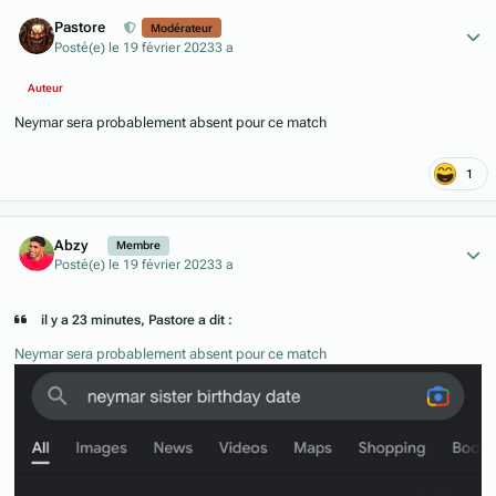
Author stats
Pastore
Modérateur
Posté(e)
le 19 février 2023
3 a
Auteur
Neymar sera probablement absent pour ce match
1
Author stats
Abzy
Membre
Posté(e)
le 19 février 2023
3 a
il y a 23 minutes, Pastore a dit :
Neymar sera probablement absent pour ce match