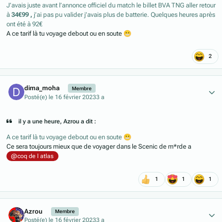
J’avais juste avant l’annonce officiel du match le billet BVA TNG aller retour
à
34€99 ,
j’ai pas pu valider j’avais plus de batterie. Quelques heures après
ont été à 92€
A ce tarif là tu voyage debout ou en soute
😬
2
Author stats
dima_moha
Membre
Posté(e)
le 16 février 2023
3 a
il y a une heure, Azrou a dit :
A ce tarif là tu voyage debout ou en soute
😬
Ce sera toujours mieux que de voyager dans le Scenic de m*rde a
@coq de l atlas
1
1
1
Author stats
Azrou
Membre
Posté(e)
le 16 février 2023
3 a