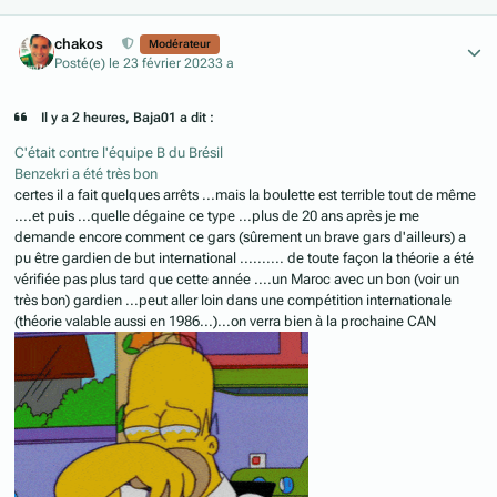
Author stats
chakos
Modérateur
Posté(e)
le 23 février 2023
3 a
Il y a 2 heures, Baja01 a dit :
C'était contre l'équipe B du Brésil
Benzekri a été très bon
certes il a fait quelques arrêts ...mais la boulette est terrible tout de même
....et puis ...quelle dégaine ce type ...plus de 20 ans après je me
demande encore comment ce gars (sûrement un brave gars d'ailleurs) a
pu être gardien de but international .......... de toute façon la théorie a été
vérifiée pas plus tard que cette année ....un Maroc avec un bon (voir un
très bon) gardien ...peut aller loin dans une compétition internationale
(théorie valable aussi en 1986...)...on verra bien à la prochaine CAN