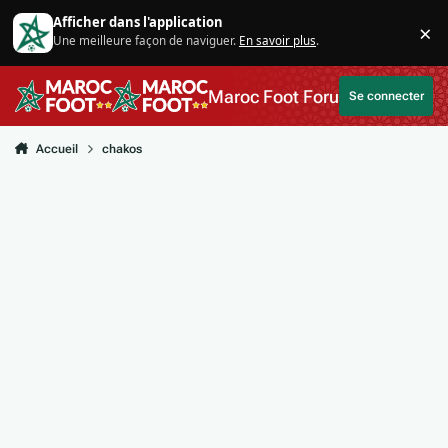
Aller au contenu
Afficher dans l'application
×
Une meilleure façon de naviguer.
En savoir plus
.
Di
Maroc Foot Forum
Se connecter
Accueil
chakos