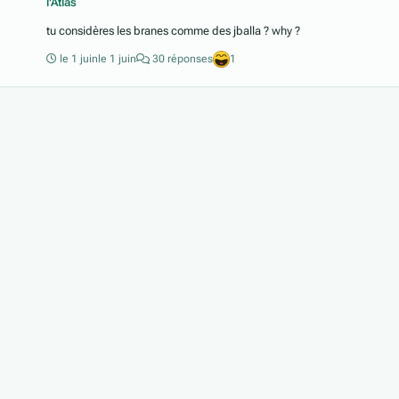
l'Atlas
tu considères les branes comme des jballa ? why ?
le 1 juin
le 1 juin
30 réponses
1