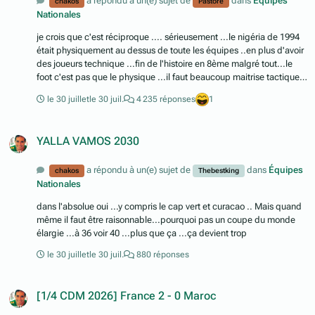
a répondu à un(e) sujet de
dans
Équipes
chakos
Pastore
Nationales
je crois que c'est réciproque .... sérieusement ...le nigéria de 1994
était physiquement au dessus de toute les équipes ..en plus d'avoir
des joueurs technique ...fin de l'histoire en 8ème malgré tout...le
foot c'est pas que le physique ...il faut beaucoup maitrise tactique
...l'Espagne l'a encore prouvé en 2026
le 30 juillet
le 30 juil.
4 235 réponses
1
YALLA VAMOS 2030
a répondu à un(e) sujet de
dans
Équipes
chakos
Thebestking
Nationales
dans l'absolue oui ...y compris le cap vert et curacao .. Mais quand
même il faut être raisonnable...pourquoi pas un coupe du monde
élargie ...à 36 voir 40 ...plus que ça ...ça devient trop
le 30 juillet
le 30 juil.
880 réponses
[1/4 CDM 2026] France 2 - 0 Maroc