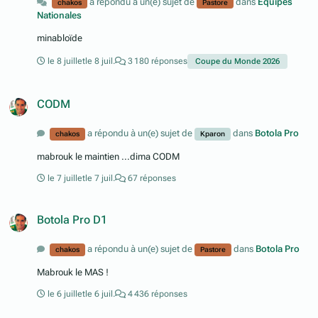
a répondu à un(e) sujet de
dans
Équipes
chakos
Pastore
Nationales
minabloïde
le 8 juillet
le 8 juil.
3 180 réponses
Coupe du Monde 2026
CODM
a répondu à un(e) sujet de
dans
Botola Pro
chakos
Kparon
mabrouk le maintien ...dima CODM
le 7 juillet
le 7 juil.
67 réponses
Botola Pro D1
a répondu à un(e) sujet de
dans
Botola Pro
chakos
Pastore
Mabrouk le MAS !
le 6 juillet
le 6 juil.
4 436 réponses