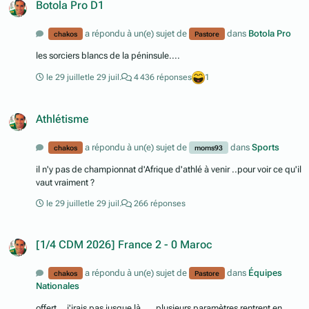
Botola Pro D1
a répondu à un(e) sujet de
dans
Botola Pro
chakos
Pastore
les sorciers blancs de la péninsule....
le 29 juillet
le 29 juil.
4 436 réponses
1
Athlétisme
a répondu à un(e) sujet de
dans
Sports
chakos
moms93
il n'y pas de championnat d'Afrique d'athlé à venir ..pour voir ce qu'il
vaut vraiment ?
le 29 juillet
le 29 juil.
266 réponses
[1/4 CDM 2026] France 2 - 0 Maroc
a répondu à un(e) sujet de
dans
Équipes
chakos
Pastore
Nationales
offert ...j'irais pas jusque là .... plusieurs paramètres rentrent en