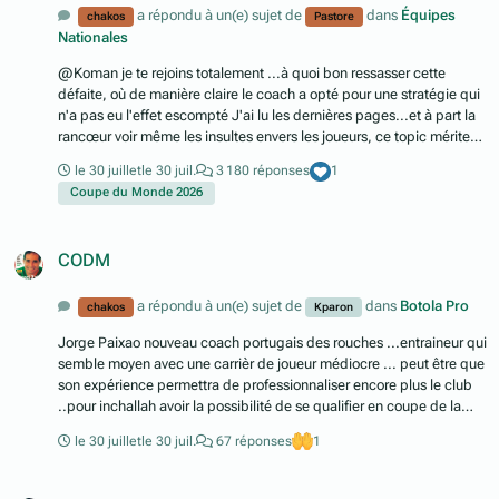
a répondu à un(e) sujet de
dans
Équipes
chakos
Pastore
Nationales
@Koman je te rejoins totalement ...à quoi bon ressasser cette
défaite, où de manière claire le coach a opté pour une stratégie qui
n'a pas eu l'effet escompté J'ai lu les dernières pages...et à part la
rancœur voir même les insultes envers les joueurs, ce topic mérite
d'être fermé ...en même temps nous fermerons ensemble la page
le 30 juillet
le 30 juil.
3 180 réponses
1
de cette coupe du monde USA/MEXIQUE/CANADA 2026
Coupe du Monde 2026
CODM
a répondu à un(e) sujet de
dans
Botola Pro
chakos
Kparon
Jorge Paixao nouveau coach portugais des rouches ...entraineur qui
semble moyen avec une carrièr de joueur médiocre ... peut être que
son expérience permettra de professionnaliser encore plus le club
..pour inchallah avoir la possibilité de se qualifier en coupe de la
CAF
le 30 juillet
le 30 juil.
67 réponses
1