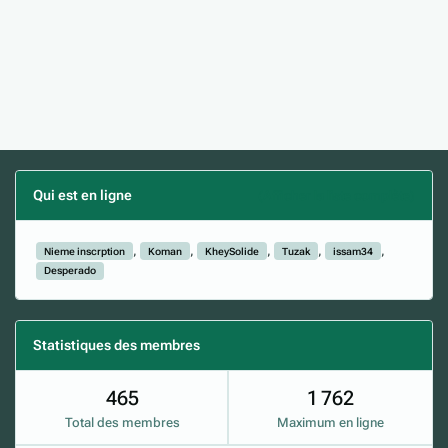
Qui est en ligne
(Afficher la liste complète)
Nieme inscrption
Koman
KheySolide
Tuzak
issam34
Desperado
Statistiques des membres
465
1 762
Total des membres
Maximum en ligne