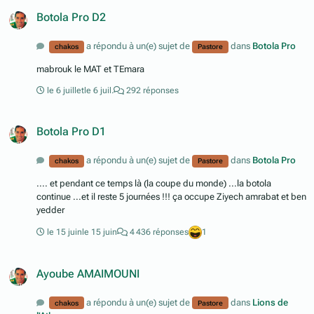
Botola Pro D2
a répondu à un(e) sujet de
dans
Botola Pro
chakos
Pastore
mabrouk le MAT et TEmara
le 6 juillet
le 6 juil.
292 réponses
Botola Pro D1
a répondu à un(e) sujet de
dans
Botola Pro
chakos
Pastore
.... et pendant ce temps là (la coupe du monde) ...la botola
continue ...et il reste 5 journées !!! ça occupe Ziyech amrabat et ben
yedder
le 15 juin
le 15 juin
4 436 réponses
1
Ayoube AMAIMOUNI
a répondu à un(e) sujet de
dans
Lions de
chakos
Pastore