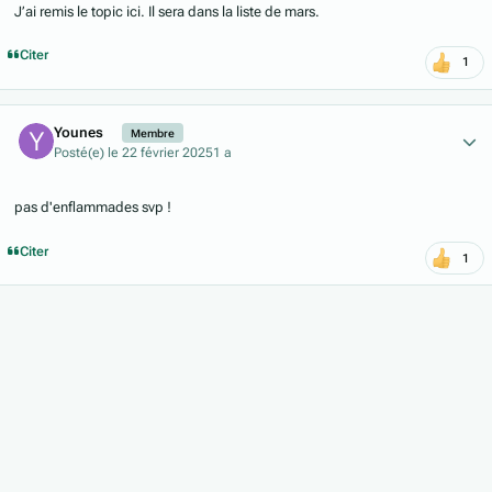
J’ai remis le topic ici. Il sera dans la liste de mars.
Citer
1
Author stats
Younes
Membre
Posté(e)
le 22 février 2025
1 a
pas d'enflammades svp !
Citer
1