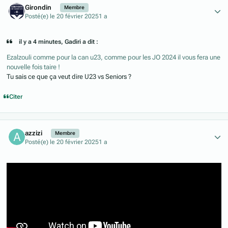
Girondin
Membre
Posté(e)
le 20 février 2025
1 a
il y a 4 minutes, Gadiri a dit :
Ezalzouli comme pour la can u23, comme pour les JO 2024 il vous fera une
nouvelle fois taire !
Tu sais ce que ça veut dire U23 vs Seniors ?
Citer
Author stats
azzizi
Membre
Posté(e)
le 20 février 2025
1 a