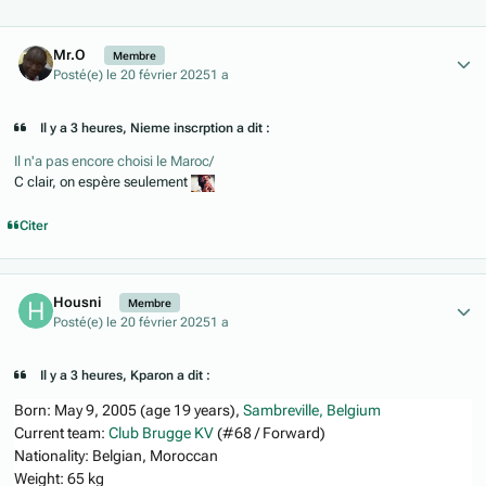
Author stats
Mr.O
Membre
Posté(e)
le 20 février 2025
1 a
Il y a 3 heures, Nieme inscrption a dit :
Il n'a pas encore choisi le Maroc/
C clair, on espère seulement
Citer
Author stats
Housni
Membre
Posté(e)
le 20 février 2025
1 a
Il y a 3 heures, Kparon a dit :
Born
:
May 9, 2005 (age 19 years),
Sambreville, Belgium
Current team
:
Club Brugge KV
(#68 / Forward)
Nationality
:
Belgian, Moroccan
Weight
:
65 kg