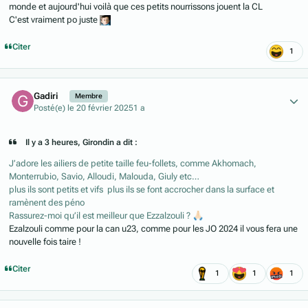
monde et aujourd'hui voilà que ces petits nourrissons jouent la CL
C'est vraiment po juste
Citer
1
Author stats
Gadiri
Membre
Posté(e)
le 20 février 2025
1 a
Il y a 3 heures, Girondin a dit :
J’adore les ailiers de petite taille feu-follets, comme Akhomach,
Monterrubio, Savio, Alloudi, Malouda, Giuly etc…
plus ils sont petits et vifs plus ils se font accrocher dans la surface et
ramènent des péno
Rassurez-moi qu’il est meilleur que Ezzalzouli ?
🙏🏻
Ezalzouli comme pour la can u23, comme pour les JO 2024 il vous fera une
nouvelle fois taire !
Citer
1
1
1
Author stats