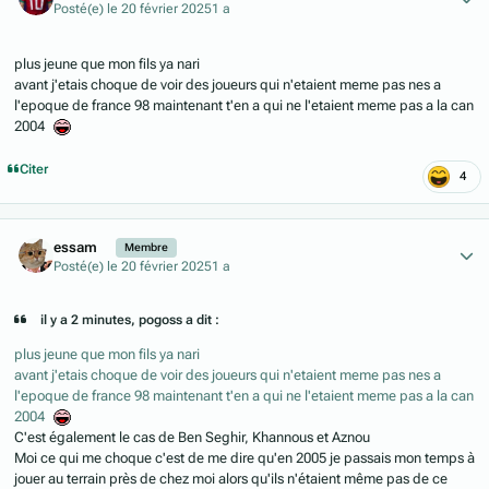
Posté(e)
le 20 février 2025
1 a
plus jeune que mon fils ya nari
avant j'etais choque de voir des joueurs qui n'etaient meme pas nes a
l'epoque de france 98 maintenant t'en a qui ne l'etaient meme pas a la can
2004
Citer
4
Author stats
essam
Membre
Posté(e)
le 20 février 2025
1 a
il y a 2 minutes, pogoss a dit :
plus jeune que mon fils ya nari
avant j'etais choque de voir des joueurs qui n'etaient meme pas nes a
l'epoque de france 98 maintenant t'en a qui ne l'etaient meme pas a la can
2004
C'est également le cas de Ben Seghir, Khannous et Aznou
Moi ce qui me choque c'est de me dire qu'en 2005 je passais mon temps à
jouer au terrain près de chez moi alors qu'ils n'étaient même pas de ce