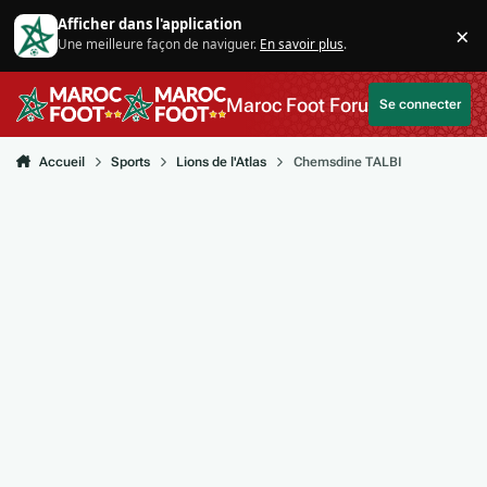
Aller au contenu
Afficher dans l'application
×
Une meilleure façon de naviguer.
En savoir plus
.
Di
Maroc Foot Forum
Se connecter
Accueil
Sports
Lions de l'Atlas
Chemsdine TALBI