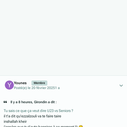
Author stats
Younes
Membre
Posté(e)
le 20 février 2025
1 a
Il y a 8 heures, Girondin a dit :
Tu sais ce que ça veut dire U23 vs Seniors ?
il t'a dit qu'ezzalzouli va te faire taire
inshallah kheir
j'espère que tu t'auto banniras à ce moment là