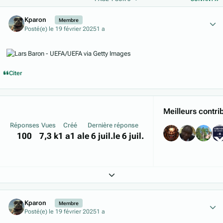
Author stats
Kparon
Membre
Posté(e)
le 19 février 2025
1 a
Citer
Meilleurs contri
Réponses
Vues
Créé
Dernière réponse
100
7,3 k
1 a
1 a
le 6 juil.
le 6 juil.
Expand topic overview
Author stats
Kparon
Membre
Posté(e)
le 19 février 2025
1 a