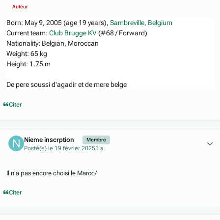
Auteur
Born
:
May 9, 2005 (age 19 years),
Sambreville, Belgium
Current team
:
Club Brugge KV
(#68 / Forward)
Nationality
:
Belgian, Moroccan
Weight
:
65 kg
Height
:
1.75 m
De pere soussi d'agadir et de mere belge
Citer
Author stats
Nieme inscrption
Membre
Posté(e)
le 19 février 2025
1 a
Il n'a pas encore choisi le Maroc/
Citer
Author stats