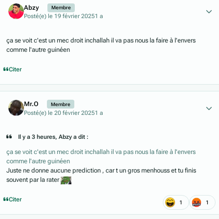
Abzy
Membre
Posté(e)
le 19 février 2025
1 a
ça se voit c'est un mec droit inchallah il va pas nous la faire à l'envers
comme l'autre guinéen
Citer
Author stats
Mr.O
Membre
Posté(e)
le 20 février 2025
1 a
Il y a 3 heures, Abzy a dit :
ça se voit c'est un mec droit inchallah il va pas nous la faire à l'envers
comme l'autre guinéen
Juste ne donne aucune prediction , car t un gros menhouss et tu finis
souvent par la rater
Citer
1
1