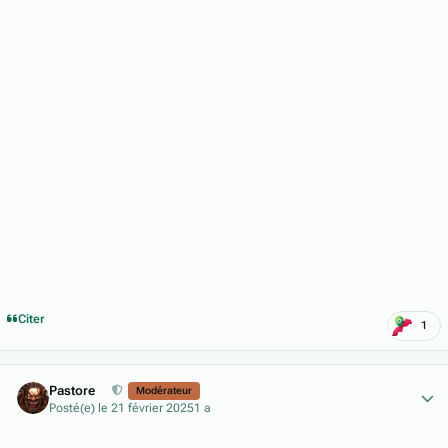
Citer
1
Author stats
Pastore
Modérateur
Posté(e)
le 21 février 2025
1 a