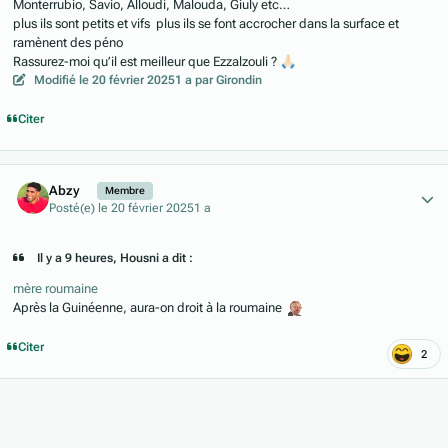
Monterrubio, Savio, Alloudi, Malouda, Giuly etc…
plus ils sont petits et vifs plus ils se font accrocher dans la surface et
ramènent des péno
Rassurez-moi qu’il est meilleur que Ezzalzouli ?
🙏🏻
Modifié
le 20 février 2025
1 a
par Girondin
Citer
Author stats
Abzy
Membre
Posté(e)
le 20 février 2025
1 a
Il y a 9 heures, Housni a dit :
mère roumaine
Après la Guinéenne, aura-on droit à la roumaine
Citer
2