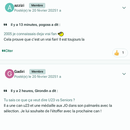
Author stats
azzizi
Membre
Posté(e)
le 20 février 2025
1 a
il y a 13 minutes, pogoss a dit :
2005 je connaissais deja vrai fan
Cela prouve que c'est un vrai fan! Il est toujours la
Citer
1
Author stats
Gadiri
Membre
Posté(e)
le 20 février 2025
1 a
Il y a 2 heures, Girondin a dit :
Tu sais ce que ça veut dire U23 vs Seniors ?
Il a une can u23 et une médaille aux JO dans son palmarès avec la
sélection. Je lui souhaite de l'étoffer avec la prochaine can !