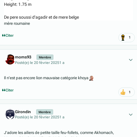
Height
:
1.75 m
De pere soussi d'agadir et de mere belge
mère roumaine
Citer
1
Author stats
moms93
Membre
Posté(e)
le 20 février 2025
1 a
Il n'est pas encore lion mauvaise catégorie khoya
Citer
1
Author stats
Girondin
Membre
Posté(e)
le 20 février 2025
1 a
J’adore les ailiers de petite taille feu-follets, comme Akhomach,