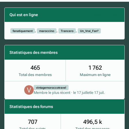
Qui est en ligne
(Afficher la liste complète)
fanatiquement
maroccino
Trancero
Un_Vrai_Fan²
Statistiques des membres
465
1 762
Total des membres
Maximum en ligne
vintagemoroccotravel
Membre le plus récent
·
le 17 juillet
le 17 juil.
Statistiques des forums
707
496,5 k
Total des sujets
Total des messages