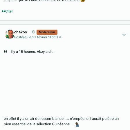
Citer
Author stats
chakos
Modérateur
Posté(e)
le 21 février 2025
1 a
Il y a 15 heures, Abzy a dit :
en effet il y a un air de ressemblance .... n'empêche il aurait pu être un
pion essentiel de la sélection Guinéenne ....