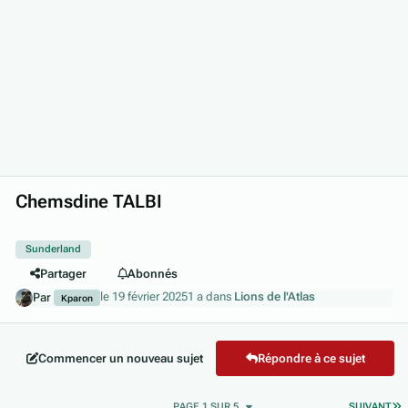
Chemsdine TALBI
Sunderland
Partager
Abonnés
le 19 février 2025
1 a
dans
Lions de l'Atlas
Par
Kparon
Commencer un nouveau sujet
Répondre à ce sujet
D
PAGE 1 SUR 5
SUIVANT