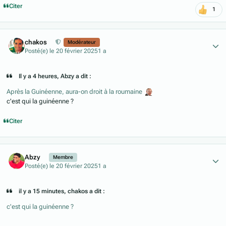
Citer
1
Author stats
chakos
Modérateur
Posté(e)
le 20 février 2025
1 a
Il y a 4 heures, Abzy a dit :
Après la Guinéenne, aura-on droit à la roumaine
c'est qui la guinéenne ?
Citer
Author stats
Abzy
Membre
Posté(e)
le 20 février 2025
1 a
il y a 15 minutes, chakos a dit :
c'est qui la guinéenne ?