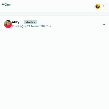
Citer
1
Author stats
Abzy
Membre
Posté(e)
le 21 février 2025
1 a