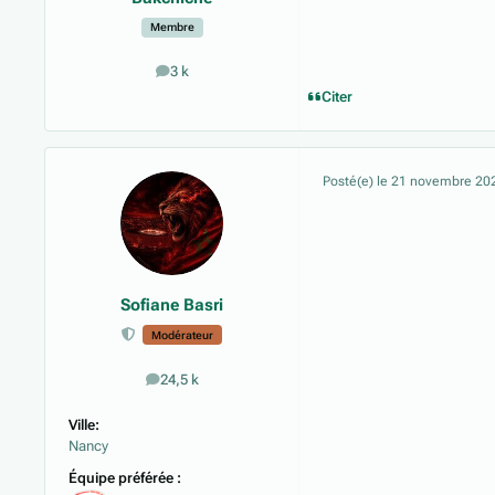
Membre
3 k
messages
Citer
Posté(e)
le 21 novembre 20
Sofiane Basri
Modérateur
24,5 k
messages
Ville:
Nancy
Équipe préférée :