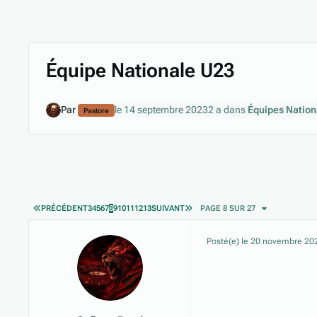
Équipe Nationale U23
Par
le 14 septembre 2023
2 a
dans
Équipes Nation
Pastore
PREMIÈRE PAGE
DERNIÈRE PAGE
PRÉCÉDENT
3
4
5
6
7
8
9
10
11
12
13
SUIVANT
PAGE 8 SUR 27
Posté(e)
le 20 novembre 20