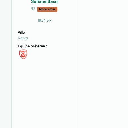
Sofiane Basri
Modérateur
24,5 k
messages
Ville:
Nancy
Équipe préférée :