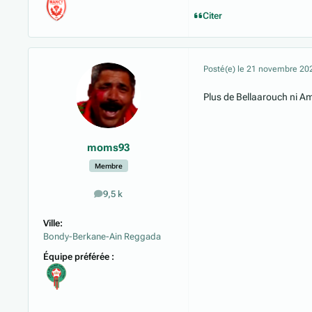
Citer
Posté(e)
le 21 novembre 20
Plus de Bellaarouch ni A
moms93
Membre
9,5 k
messages
Ville:
Bondy-Berkane-Ain Reggada
Équipe préférée :