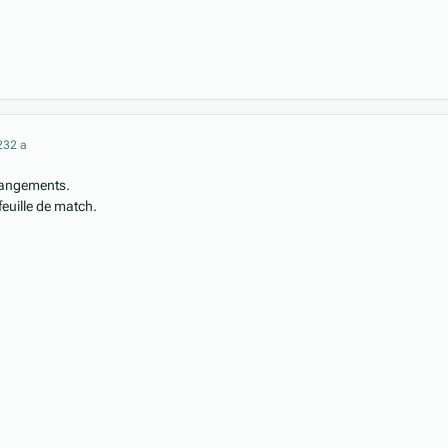
23
2 a
hangements.
feuille de match.