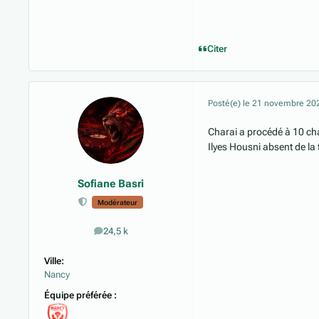
Citer
Posté(e)
le 21 novembre 20
Charai a procédé à 10 c
Ilyes Housni absent de la 
Sofiane Basri
Modérateur
24,5 k
messages
Ville:
Nancy
Équipe préférée :