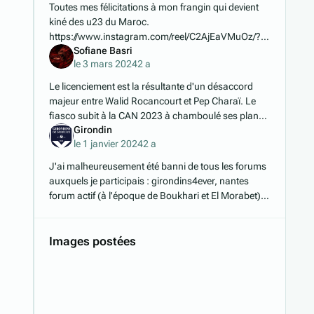
Toutes mes félicitations à mon frangin qui devient
kiné des u23 du Maroc.
https://www.instagram.com/reel/C2AjEaVMuOz/?
Sofiane Basri
igsh=emtjZDM5Z3Y5bmlk
le 3 mars 2024
2 a
Le licenciement est la résultante d'un désaccord
majeur entre Walid Rocancourt et Pep Charaï. Le
fiasco subit à la CAN 2023 à chamboulé ses plans.
Girondin
Il est sous pression et souhaite entamer un nouv
le 1 janvier 2024
2 a
J'ai malheureusement été banni de tous les forums
auxquels je participais : girondins4ever, nantes
forum actif (à l'époque de Boukhari et El Morabet),
bladi.net/forum (où j'avais vécu une histoir
Images postées