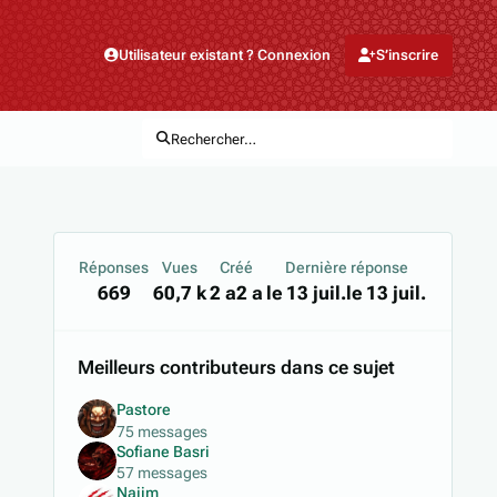
Utilisateur existant ? Connexion
S’inscrire
Rechercher…
Réponses
Vues
Créé
Dernière réponse
669
60,7 k
2 a
2 a
le 13 juil.
le 13 juil.
Meilleurs contributeurs dans ce sujet
Pastore
75 messages
Sofiane Basri
57 messages
Najim