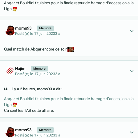
Abqar et Bouldini titulaires pour la finale retour de barrage d'accession a la
Liga
Author stats
moms93
Membre
Posté(e)
le 17 juin 2023
3 a
Quel match de Abqar encore ce soir
Author stats
Najim
Membre
Posté(e)
le 17 juin 2023
3 a
Il y a 2 heures, moms93 a dit :
Abqar et Bouldini titulaires pour la finale retour de barrage d'accession a la
Liga
Ca sent les TAB cette affaire.
Author stats
moms93
Membre
Posté(e)
le 17 juin 2023
3 a