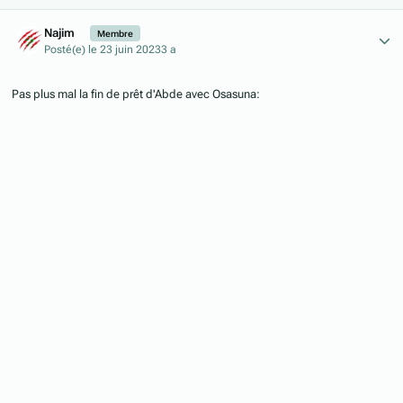
Author stats
Najim
Membre
Posté(e)
le 23 juin 2023
3 a
Pas plus mal la fin de prêt d'Abde avec Osasuna: