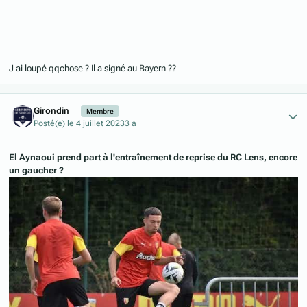
J ai loupé qqchose ? Il a signé au Bayern ??
Author stats
Girondin
Membre
Posté(e)
le 4 juillet 2023
3 a
El Aynaoui prend part à l'entraînement de reprise du RC Lens, encore
un gaucher ?