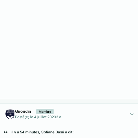
Author stats
Girondin
Membre
Posté(e)
le 4 juillet 2023
3 a
il y a 54 minutes, Sofiane Basri a dit :