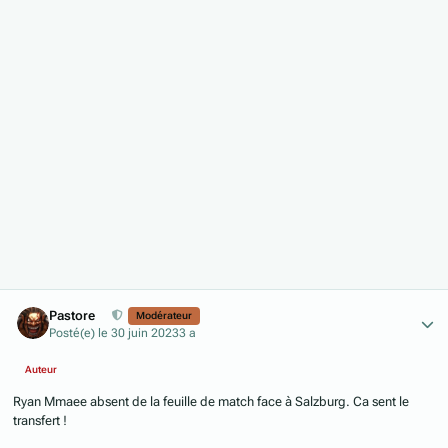
Author stats
Pastore
Modérateur
Posté(e)
le 30 juin 2023
3 a
Auteur
Ryan Mmaee absent de la feuille de match face à Salzburg. Ca sent le
transfert !