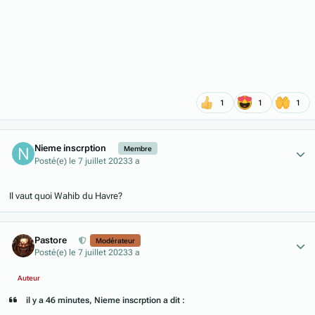
1
1
1
Author stats
Nieme inscrption
Membre
Posté(e)
le 7 juillet 2023
3 a
Il vaut quoi Wahib du Havre?
Author stats
Pastore
Modérateur
Posté(e)
le 7 juillet 2023
3 a
Auteur
il y a 46 minutes, Nieme inscrption a dit :