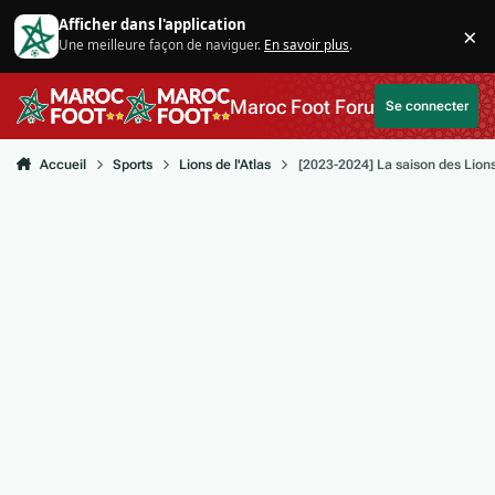
Aller au contenu
Afficher dans l'application
×
Une meilleure façon de naviguer.
En savoir plus
.
Di
Maroc Foot Forum
Se connecter
Accueil
Sports
Lions de l'Atlas
[2023-2024] La saison des Lion