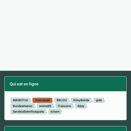
Qui est en ligne
(Afficher la liste complète)
MAGH7rizi
Ouarzazati
BELOU
KheySolide
guts
Bundesmaroc
moms93
Trancero
Abzy
SarabiaSolerBusquets
Icham