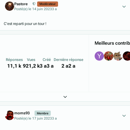
Pastore
Modérateur
Posté(e)
le 14 juin 2023
3 a
C’est reparti pour un tour !
Meilleurs contri
Réponses
Vues
Créé
Dernière réponse
11,1 k
921,2 k
3 a
3 a
2 a
2 a
Expand topic overview
Author stats
moms93
Membre
Posté(e)
le 17 juin 2023
3 a