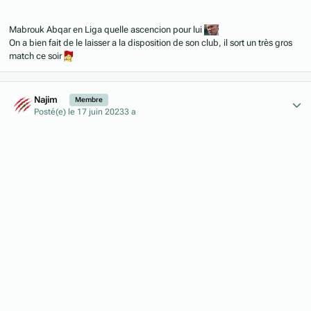
Mabrouk Abqar en Liga quelle ascencion pour lui
On a bien fait de le laisser a la disposition de son club, il sort un très gros
match ce soir
Author stats
Najim
Membre
Posté(e)
le 17 juin 2023
3 a