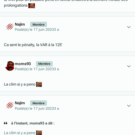
prolongations
Author stats
Najim
Membre
Posté(e)
le 17 juin 2023
3 a
Ca sent le pénalty, la VAR à la 125'
Author stats
moms93
Membre
Posté(e)
le 17 juin 2023
3 a
La clim si y a peno
Author stats
Najim
Membre
Posté(e)
le 17 juin 2023
3 a
à l’instant, moms93 a dit :
La clim si y a peno