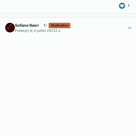
1
Author stats
Sofiane Basri
Modérateur
Posté(e)
le 4 juillet 2023
3 a