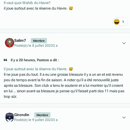
Il vaut quoi Wahib du Havre?
il joue surtout avec la réserve du Havre.
😅
1
Author stats
Salim7
Membre
Posté(e)
le 8 juillet 2023
3 a
Il y a 20 heures, Pastore a dit :
il joue surtout avec la réserve du Havre.
😅
Il ne joue pas du tout. Il a eu une grosse blessure il y a un an et est revenu
peu de temps avant la fin de saison. A noter qu'il a été renouvellé juste
après sa blessure. Son club a tenu le soutenir et a lui montrer qu'il croient
en lui... sinon avant sa blessure je pense qu'il faisait parti des 11 mais pas
trop sûr.
Author stats
Girondin
Membre
Posté(e)
le 9 juillet 2023
3 a