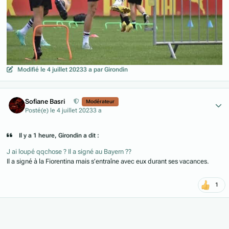
Modifié
le 4 juillet 2023
3 a
par Girondin
Author stats
Sofiane Basri
Modérateur
Posté(e)
le 4 juillet 2023
3 a
Il y a 1 heure, Girondin a dit :
J ai loupé qqchose ? Il a signé au Bayern ??
Il a signé à la Fiorentina mais s’entraîne avec eux durant ses vacances.
1