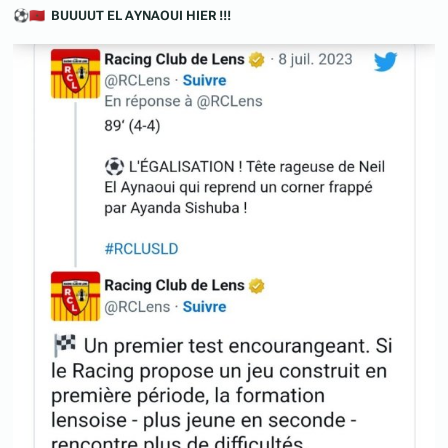
⚽
🇲🇦
BUUUUT EL AYNAOUI HIER !!!