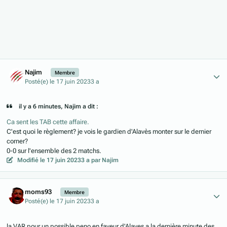
Author stats
Najim
Membre
Posté(e)
le 17 juin 2023
3 a
il y a 6 minutes, Najim a dit :
Ca sent les TAB cette affaire.
C'est quoi le règlement? je vois le gardien d'Alavès monter sur le dernier
corner?
0-0 sur l'ensemble des 2 matchs.
Modifié
le 17 juin 2023
3 a
par Najim
Author stats
moms93
Membre
Posté(e)
le 17 juin 2023
3 a
la VAR pour un possible peno en faveur d'Alaves a la dernière minute des