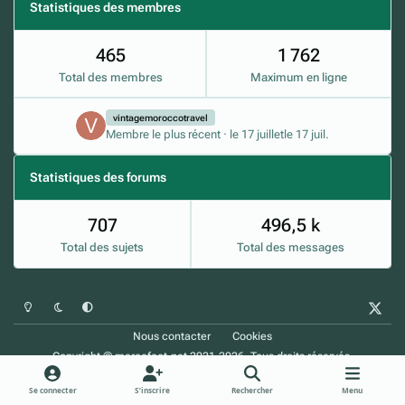
Statistiques des membres
465
1 762
Total des membres
Maximum en ligne
vintagemoroccotravel
Membre le plus récent
·
le 17 juillet
le 17 juil.
Statistiques des forums
707
496,5 k
Total des sujets
Total des messages
Mode clair
Mode sombre
Préférence du système
x
Nous contacter
Cookies
Copyright © marocfoot.net 2021-2026. Tous droits réservés.
Powered by
Invision Community
Se connecter
S’inscrire
Rechercher
Menu