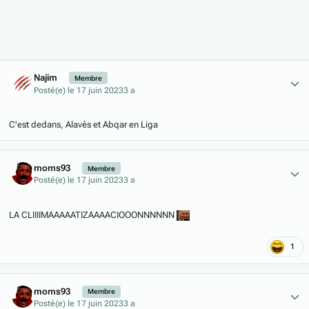
Author stats
Najim
Membre
Posté(e)
le 17 juin 2023
3 a
C'est dedans, Alavès et Abqar en Liga
Author stats
moms93
Membre
Posté(e)
le 17 juin 2023
3 a
LA CLIIIIMAAAAATIZAAAACIOOONNNNNN
1
Author stats
moms93
Membre
Posté(e)
le 17 juin 2023
3 a