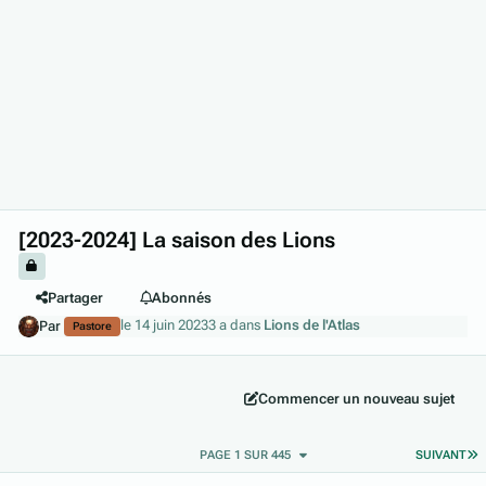
[2023-2024] La saison des Lions
Partager
Abonnés
le 14 juin 2023
3 a
dans
Lions de l'Atlas
Par
Pastore
Commencer un nouveau sujet
D
PAGE 1 SUR 445
SUIVANT
Author stats