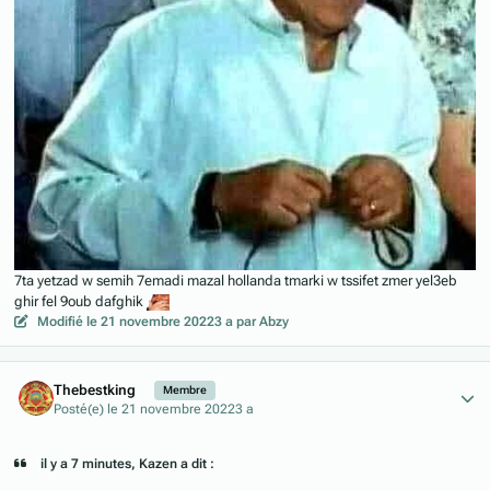
7ta yetzad w semih 7emadi mazal hollanda tmarki w tssifet zmer yel3eb
ghir fel 9oub dafghik
Modifié
le 21 novembre 2022
3 a
par Abzy
Author stats
Thebestking
Membre
Posté(e)
le 21 novembre 2022
3 a
il y a 7 minutes, Kazen a dit :