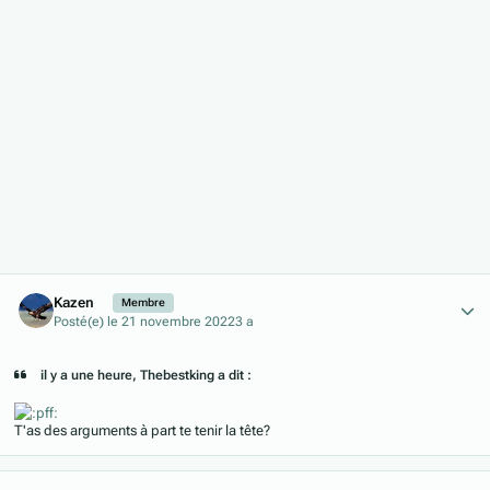
Author stats
Kazen
Membre
Posté(e)
le 21 novembre 2022
3 a
il y a une heure, Thebestking a dit :
T'as des arguments à part te tenir la tête?
Author stats