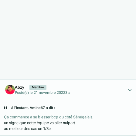
Author stats
Abzy
Membre
Posté(e)
le 21 novembre 2022
3 a
à l’instant, Amine67 a dit :
Ça commence à se blesser bcp du côté Sénégalais.
un signe que cette équipe va aller nulpart
au meilleur des cas un 1/8e