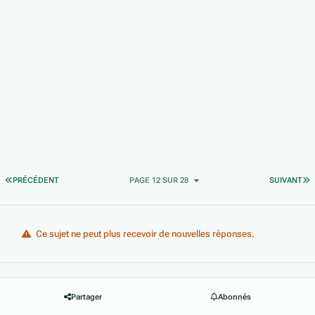
PREMIÈRE PAGE
D
PRÉCÉDENT
PAGE 12 SUR 28
SUIVANT
Ce sujet ne peut plus recevoir de nouvelles réponses.
Partager
Abonnés