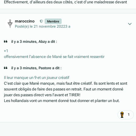
Effectivement, d’ailleurs des deux côtés, c’est d’une maladresse devant
Author stats
maroccino
Membre
Posté(e)
le 21 novembre 2022
3 a
il y a 3 minutes, Abzy a dit :
+1
offensivement l'absence de Mané se fait vraiment ressentir
il y a 3 minutes, Pastore a dit :
Il leur manque un 9 et un joueur créatif
C'est clair que Mané manque, mais faut être créatif. Ils sont lents et sont
souvent obligés de faire des passes en retrait. Faut un moment donné
jouer des passes direct vers l'avant et TIRER!
Les hollandais vont un moment donné tout donner et planter un but.
1