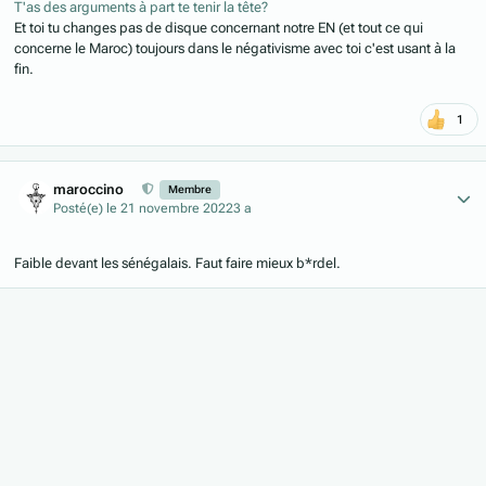
T'as des arguments à part te tenir la tête?
Et toi tu changes pas de disque concernant notre EN (et tout ce qui
concerne le Maroc) toujours dans le négativisme avec toi c'est usant à la
fin.
1
Author stats
maroccino
Membre
Posté(e)
le 21 novembre 2022
3 a
Faible devant les sénégalais. Faut faire mieux b*rdel.