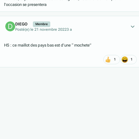
l'occasion se presentera
Author stats
DIEGO
Membre
Posté(e)
le 21 novembre 2022
3 a
HS : ce maillot des pays bas est d’une “ mochete”
1
1