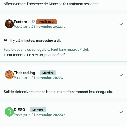
offensivement l'absence de Mané se fait vraiment ressentir
Author stats
Pastore
Modérateur
Posté(e)
le 21 novembre 2022
3 a
il y a 2 minutes, maroccino a dit :
Faible devant les sénégalais. Faut faire mieux b*rdel.
Il leur manque un 9 et un joueur créatif
Author stats
Thebestking
Membre
Posté(e)
le 21 novembre 2022
3 a
Solide défensivement pas bon du tout offensivement les sénégalais.
Author stats
DIEGO
Membre
Posté(e)
le 21 novembre 2022
3 a