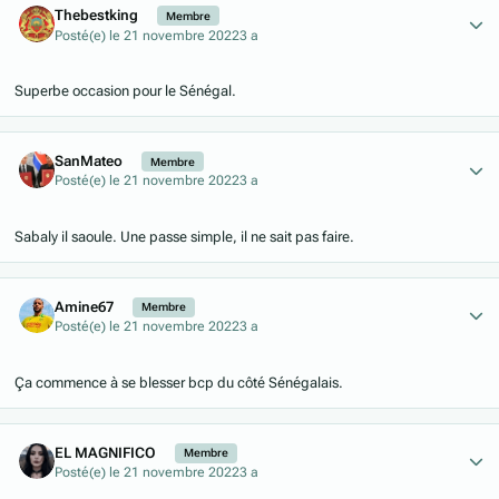
Thebestking
Membre
Posté(e)
le 21 novembre 2022
3 a
Superbe occasion pour le Sénégal.
Author stats
SanMateo
Membre
Posté(e)
le 21 novembre 2022
3 a
Sabaly il saoule. Une passe simple, il ne sait pas faire.
Author stats
Amine67
Membre
Posté(e)
le 21 novembre 2022
3 a
Ça commence à se blesser bcp du côté Sénégalais.
Author stats
EL MAGNIFICO
Membre
Posté(e)
le 21 novembre 2022
3 a