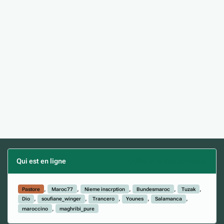
Qui est en ligne
(Afficher la liste complète)
Pastore
Maroc77
Nieme inscrption
Bundesmaroc
Tuzak
Dio
soufiane_winger
Trancero
Younes
Salamanca
maroccino
maghribi_pure