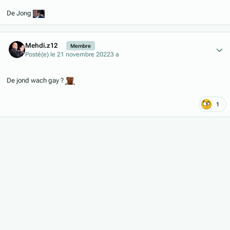
De Jong
Author stats
Mehdi.z12
Membre
Posté(e)
le 21 novembre 2022
3 a
De jond wach gay ?
1