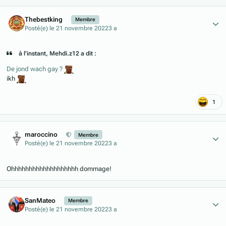
Author stats
Thebestking
Membre
Posté(e)
le 21 novembre 2022
3 a
à l’instant, Mehdi.z12 a dit :
De jond wach gay ?
ikh
1
Author stats
maroccino
Membre
Posté(e)
le 21 novembre 2022
3 a
Ohhhhhhhhhhhhhhhhhhh dommage!
Author stats
SanMateo
Membre
Posté(e)
le 21 novembre 2022
3 a