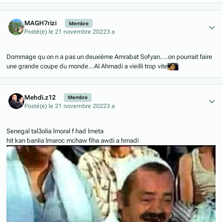
Author stats
MAGH7rizi
Membre
Posté(e)
le 21 novembre 2022
3 a
Dommage qu on n a pas un deuxième Amrabat Sofyan....on pourrait faire
une grande coupe du monde...Al Ahmadi a vieilli trop vite
Author stats
Mehdi.z12
Membre
Posté(e)
le 21 novembre 2022
3 a
Senegal tal3olia lmoral f had lmeta
hit kan banlia lmaroc mchaw fiha awdi a hmadi