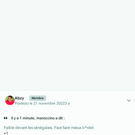
Author stats
Abzy
Membre
Posté(e)
le 21 novembre 2022
3 a
il y a 1 minute, maroccino a dit :
Faible devant les sénégalais. Faut faire mieux b*rdel.
+1