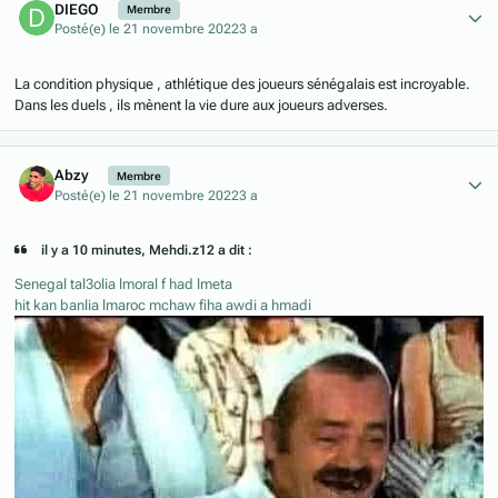
DIEGO
Membre
Posté(e)
le 21 novembre 2022
3 a
La condition physique , athlétique des joueurs sénégalais est incroyable.
Dans les duels , ils mènent la vie dure aux joueurs adverses.
Author stats
Abzy
Membre
Posté(e)
le 21 novembre 2022
3 a
il y a 10 minutes, Mehdi.z12 a dit :
Senegal tal3olia lmoral f had lmeta
hit kan banlia lmaroc mchaw fiha awdi a hmadi