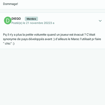
Dommage!
Author stats
DIEGO
Membre
Posté(e)
le 21 novembre 2022
3 a
Pq il n’y a plus la petite voiturette quand un joueur est évacué ? C’était
synonyme de pays développés avant :) d’ailleurs le Maroc l’utilisait pr faire
“ chic”
:)