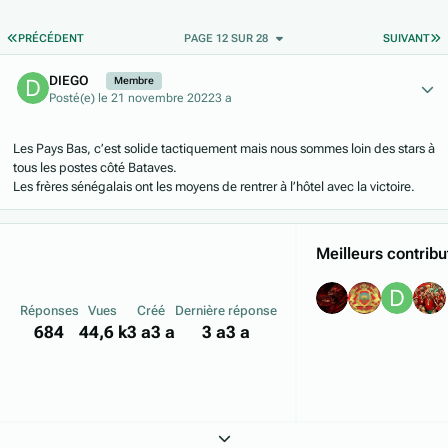
PREMIÈRE PAGE
D
PRÉCÉDENT
PAGE 12 SUR 28
SUIVANT
Author stats
DIEGO
Membre
Posté(e)
le 21 novembre 2022
3 a
Les Pays Bas, c’est solide tactiquement mais nous sommes loin des stars à
tous les postes côté Bataves.
Les frères sénégalais ont les moyens de rentrer à l’hôtel avec la victoire.
Meilleurs contribu
Réponses
Vues
Créé
Dernière réponse
684
44,6 k
3 a
3 a
3 a
3 a
Expand topic overview