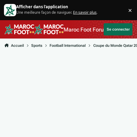
Aller au contenu
Afficher dans l'application
×
Une meilleure façon de naviguer.
En savoir plus
.
Di
Maroc Foot Forum
Se connecter
Accueil
Sports
Football International
Coupe du Monde Qatar 2