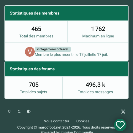
Statistiques des membres
465
1 762
Total des membres
Maximum en ligne
vintagemoroccotravel
Membre le plus récent
·
le 17 juillet
le 17 juil.
Statistiques des forums
705
496,3 k
Total des sujets
Total des messages
Mode clair
Mode sombre
Préférence du système
x
Nous contacter
Cookies
Copyright © marocfoot.net 2021-2026. Tous droits réservés.
Powered by
Invision Community