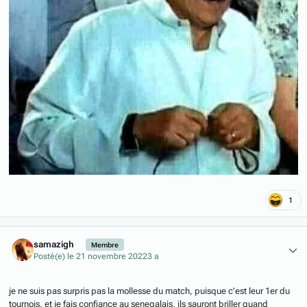
1
Author stats
samazigh
Membre
Posté(e)
le 21 novembre 2022
3 a
je ne suis pas surpris pas la mollesse du match, puisque c'est leur 1er du
tournois, et je fais confiance au senegalais, ils sauront briller quand