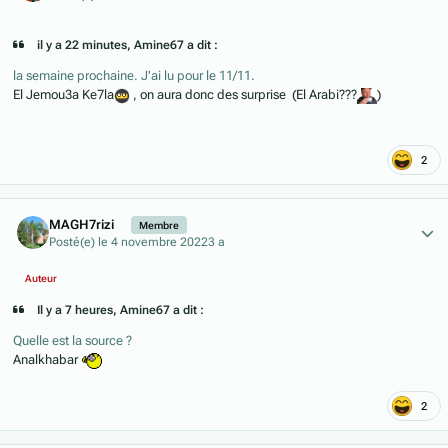
il y a 22 minutes, Amine67 a dit :
la semaine prochaine. J'ai lu pour le 11/11.
El Jemou3a Ke7la
, on aura donc des surprise (El Arabi???
)
2
Author stats
MAGH7rizi
Membre
Posté(e)
le 4 novembre 2022
3 a
Auteur
Il y a 7 heures, Amine67 a dit :
Quelle est la source ?
Analkhabar
2