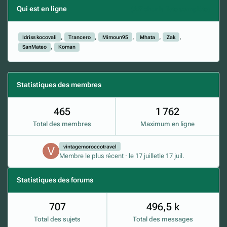
Qui est en ligne
(Afficher la liste complète)
Idriss kocovali
Trancero
Mimoun95
Mhata
Zak
SanMateo
Koman
Statistiques des membres
465
1 762
Total des membres
Maximum en ligne
vintagemoroccotravel
Membre le plus récent
·
le 17 juillet
le 17 juil.
Statistiques des forums
707
496,5 k
Total des sujets
Total des messages