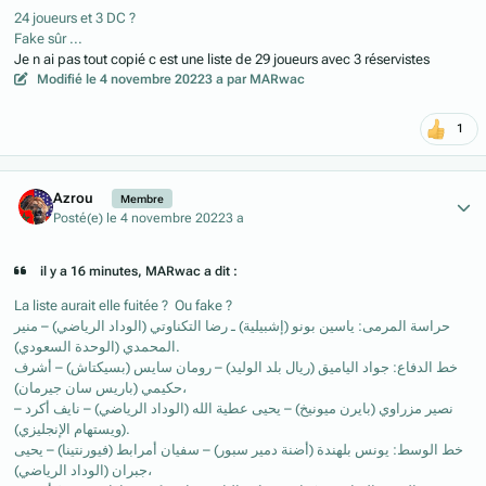
24 joueurs et 3 DC ?
Fake sûr ...
Je n ai pas tout copié c est une liste de 29 joueurs avec 3 réservistes
Modifié
le 4 novembre 2022
3 a
par MARwac
1
Author stats
Azrou
Membre
Posté(e)
le 4 novembre 2022
3 a
il y a 16 minutes, MARwac a dit :
La liste aurait elle fuitée ? Ou fake ?
حراسة المرمى: ياسين بونو (إشبيلية) ـ رضا التكناوتي (الوداد الرياضي) – منير
المحمدي (الوحدة السعودي).
خط الدفاع: جواد الياميق (ريال بلد الوليد) – رومان سايس (بسيكتاش) – أشرف
حكيمي (باريس سان جيرمان)،
– نصير مزراوي (بايرن ميونيخ) – يحيى عطية الله (الوداد الرياضي) – نايف أكرد
(ويستهام الإنجليزي).
خط الوسط: يونس بلهندة (أضنة دمير سبور) – سفيان أمرابط (فيورنتينا) – يحيى
جبران (الوداد الرياضي)،