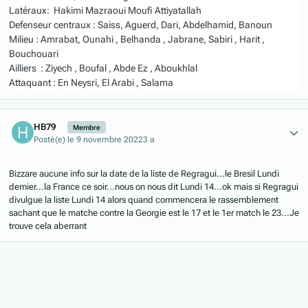
Latéraux: Hakimi Mazraoui Moufi Attiyatallah
Defenseur centraux : Saiss, Aguerd, Dari, Abdelhamid, Banoun
Milieu : Amrabat, Ounahi , Belhanda , Jabrane, Sabiri , Harit ,
Bouchouari
Ailliers : Ziyech , Boufal , Abde Ez , Aboukhlal
Attaquant : En Neysri, El Arabi , Salama
Author stats
HB79
Membre
Posté(e)
le 9 novembre 2022
3 a
Bizzare aucune info sur la date de la liste de Regragui...le Bresil Lundi
dernier...la France ce soir...nous on nous dit Lundi 14...ok mais si Regragui
divulgue la liste Lundi 14 alors quand commencera le rassemblement
sachant que le matche contre la Georgie est le 17 et le 1er match le 23...Je
trouve cela aberrant