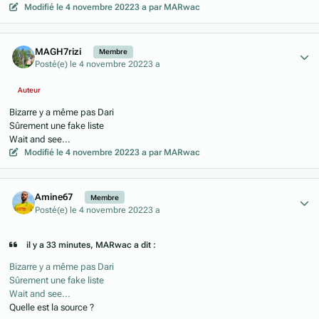
Modifié
le 4 novembre 2022
3 a
par MARwac
Author stats
MAGH7rizi
Membre
Posté(e)
le 4 novembre 2022
3 a
Auteur
Bizarre y a même pas Dari
Sûrement une fake liste
Wait and see...
Modifié
le 4 novembre 2022
3 a
par MARwac
Author stats
Amine67
Membre
Posté(e)
le 4 novembre 2022
3 a
il y a 33 minutes, MARwac a dit :
Bizarre y a même pas Dari
Sûrement une fake liste
Wait and see...
Quelle est la source ?