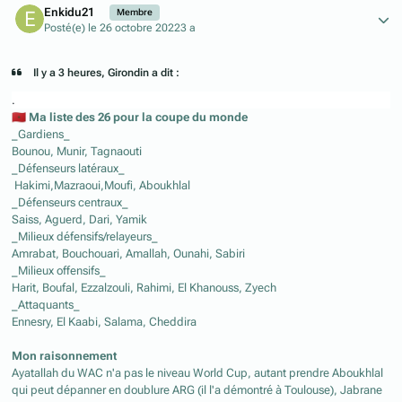
Enkidu21
Membre
Posté(e)
le 26 octobre 2022
3 a
Il y a 3 heures, Girondin a dit :
.
🇲🇦
Ma liste des 26 pour la coupe du monde
_Gardiens_
Bounou, Munir, Tagnaouti
_Défenseurs latéraux_
Hakimi,Mazraoui,Moufi, Aboukhlal
_Défenseurs centraux_
Saiss, Aguerd, Dari, Yamik
_Milieux défensifs/relayeurs_
Amrabat, Bouchouari, Amallah, Ounahi, Sabiri
_Milieux offensifs_
Harit, Boufal, Ezzalzouli, Rahimi, El Khanouss, Zyech
_Attaquants_
Ennesry, El Kaabi, Salama, Cheddira
Mon raisonnement
Ayatallah du WAC n'a pas le niveau World Cup, autant prendre Aboukhlal
qui peut dépanner en doublure ARG (il l'a démontré à Toulouse), Jabrane