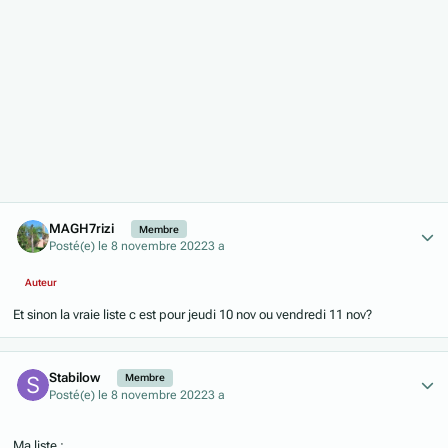
Author stats
MAGH7rizi
Membre
Posté(e)
le 8 novembre 2022
3 a
Auteur
Et sinon la vraie liste c est pour jeudi 10 nov ou vendredi 11 nov?
Author stats
Stabilow
Membre
Posté(e)
le 8 novembre 2022
3 a
Ma liste
: