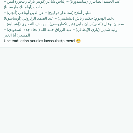
– عبد الحميد الصابيري (سامبدوريا) – إلياس شاعر (كوينز بارك رينجرز) أمين
حارث (أولمبيك مارسيليا)،
– سليم أملاح (ستاندار دو لييج) – عز الدين أوناحي (أنجي).
خط الهجوم: حكيم زياش (تشيلسي) – عبد الصمد الزلزولي (أوساسونا)،
– سفيان بوفال (أنجي) ريان مايي (فيرينكفاروسي) – يوسف النصيري (إشبيلية)،
– وليد شديرا (باري الإيطالي) – عبد الرزاق حمد الله (اتحاد جدة السعودي)
المصدر: أنا الخبر
Une traduction pour les kassouls stp merci
😬