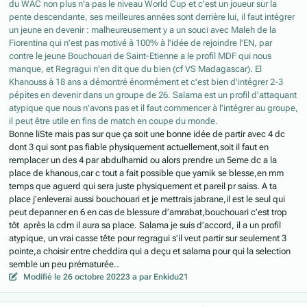
du WAC non plus n'a pas le niveau World Cup et c'est un joueur sur la
pente descendante, ses meilleures années sont derrière lui, il faut intégrer
un jeune en devenir : malheureusement y a un souci avec Maleh de la
Fiorentina qui n'est pas motivé à 100% à l'idée de rejoindre l'EN, par
contre le jeune Bouchouari de Saint-Etienne a le profil MDF qui nous
manque, et Regragui n'en dit que du bien (cf VS Madagascar). El
Khanouss à 18 ans a démontré énormément et c'est bien d'intégrer 2-3
pépites en devenir dans un groupe de 26. Salama est un profil d'attaquant
atypique que nous n'avons pas et il faut commencer à l'intégrer au groupe,
il peut être utile en fins de match en coupe du monde.
Bonne liSte mais pas sur que ça soit une bonne idée de partir avec 4 dc
dont 3 qui sont pas fiable physiquement actuellement,soit il faut en
remplacer un des 4 par abdulhamid ou alors prendre un 5eme dc a la
place de khanous,car c tout a fait possible que yamik se blesse,en mm
temps que aguerd qui sera juste physiquement et pareil pr saiss. A ta
place j’enleverai aussi bouchouari et je mettrais jabrane,il est le seul qui
peut depanner en 6 en cas de blessure d’amrabat,bouchouari c’est trop
tôt après la cdm il aura sa place. Salama je suis d’accord, il a un profil
atypique, un vrai casse tête pour regragui s’il veut partir sur seulement 3
pointe,a choisir entre cheddira qui a deçu et salama pour qui la selection
semble un peu prématurée..
Modifié
le 26 octobre 2022
3 a
par Enkidu21