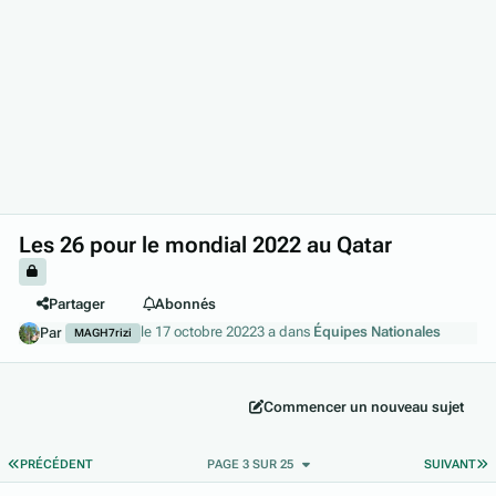
Les 26 pour le mondial 2022 au Qatar
Partager
Abonnés
le 17 octobre 2022
3 a
dans
Équipes Nationales
Par
MAGH7rizi
Commencer un nouveau sujet
PREMIÈRE PAGE
D
PRÉCÉDENT
PAGE 3 SUR 25
SUIVANT
Author stats