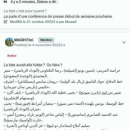
il y a 2 minutes, Zidane a dit :
La liste c'est pour quand ?
ça parle d'une conférence de presse début de semaine prochaine
Modifié
le 31 octobre 2022
3 a
par Moaad
Author stats
MAGH7rizi
Membre
Posté(e)
le 4 novembre 2022
3 a
Auteur
La liste aurait elle fuitée ? Ou fake ?
حراسة المرمى: ياسين بونو (إشبيلية) ـ رضا التكناوتي (الوداد الرياضي) – منير
المحمدي (الوحدة السعودي).
خط الدفاع: جواد الياميق (ريال بلد الوليد) – رومان سايس (بسيكتاش) – أشرف
حكيمي (باريس سان جيرمان)،
– نصير مزراوي (بايرن ميونيخ) – يحيى عطية الله (الوداد الرياضي) – نايف أكرد
(ويستهام الإنجليزي).
خط الوسط: يونس بلهندة (أضنة دمير سبور) – سفيان أمرابط (فيورنتينا) – يحيى
جبران (الوداد الرياضي)،
– عبد الحميد الصابيري (سامبدوريا) – إلياس شاعر (كوينز بارك رينجرز) أمين
حارث (أولمبيك مارسيليا)،
– سليم أملاح (ستاندار دو لييج) – عز الدين أوناحي (أنجي).