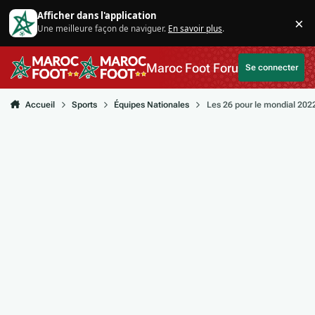
Aller au contenu
Afficher dans l'application
×
Une meilleure façon de naviguer.
En savoir plus
.
Di
Maroc Foot Forum
Se connecter
Accueil
Sports
Équipes Nationales
Les 26 pour le mondial 202