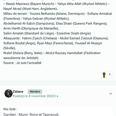
– Nassir Mazraoui (Bayern Munich) – Yahya Attia Allah (Wydad Athletic) –
Nayef Akrad (West Ham, Angleterre).
Milieu de terrain : Younes Belhanda (Adana, Demirspor) - Sofiane Amrabat
(Fiorentina) - Yahya Gebran (Wydad Athletic),
Abdelhamid Al-Sabiri (Sampdoria), Elias Shaer (Queens Park Rangers),
Amin Harith (Olympique de Marseille),
Salim Amalah (Standard de Liège) - Ezzedine Onahi (Angie).
Attaquants : Hakim Ziyech (Chelsea) - Abdel Samad Zalzouli (Osasuna),
Sofiane Boufal (Ange), Ryan Mayi (Ferencfarosi), Youssef Al-Nusayri
(Séville),
Walid Shdera (Barry, Italie) – Abdul Razzaq Hamdallah (Fédération
saoudienne de Jeddah)
Source : Je suis l'actualité
1
Author stats
Zidane
Membre
Posté(e)
le 8 novembre 2022
3 a
Ma liste
:
Gardien : Munir, Bono et Tagnaouti