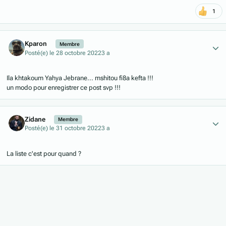
1
Author stats
Kparon
Membre
Posté(e)
le 28 octobre 2022
3 a
Ila khtakoum Yahya Jebrane... mshitou fi8a kefta !!!
un modo pour enregistrer ce post svp !!!
Author stats
Zidane
Membre
Posté(e)
le 31 octobre 2022
3 a
La liste c'est pour quand ?