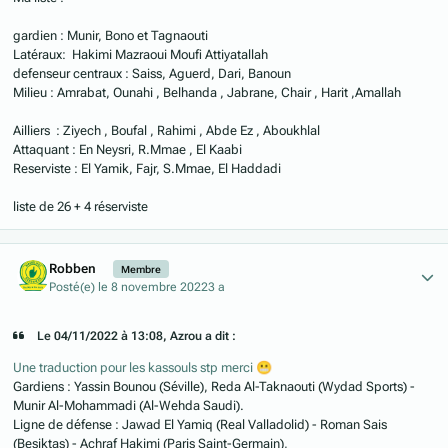
gardien : Munir, Bono et Tagnaouti
Latéraux: Hakimi Mazraoui Moufi Attiyatallah
defenseur centraux : Saiss, Aguerd, Dari, Banoun
Milieu : Amrabat, Ounahi , Belhanda , Jabrane, Chair , Harit ,Amallah
Ailliers : Ziyech , Boufal , Rahimi , Abde Ez , Aboukhlal
Attaquant : En Neysri, R.Mmae , El Kaabi
Reserviste : El Yamik, Fajr, S.Mmae, El Haddadi
liste de 26 + 4 réserviste
Author stats
Robben
Membre
Posté(e)
le 8 novembre 2022
3 a
Le 04/11/2022 à 13:08, Azrou a dit :
Une traduction pour les kassouls stp merci
😬
Gardiens : Yassin Bounou (Séville), Reda Al-Taknaouti (Wydad Sports) -
Munir Al-Mohammadi (Al-Wehda Saudi).
Ligne de défense : Jawad El Yamiq (Real Valladolid) - Roman Sais
(Besiktas) - Achraf Hakimi (Paris Saint-Germain),