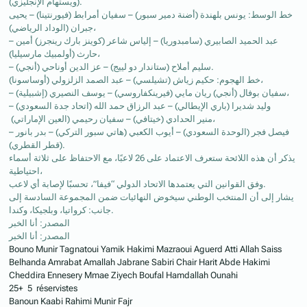
(ويستهام الإنجليزي).
خط الوسط: يونس بلهندة (أضنة دمير سبور) – سفيان أمرابط (فيورنتينا) – يحيى
جبران (الوداد الرياضي)،
– عبد الحميد الصابيري (سامبدوريا) – إلياس شاعر (كوينز بارك رينجرز) أمين
حارث (أولمبيك مارسيليا)،
– سليم أملاح (ستاندار دو لييج) – عز الدين أوناحي (أنجي).
خط الهجوم: حكيم زياش (تشيلسي) – عبد الصمد الزلزولي (أوساسونا)،
– سفيان بوفال (أنجي) ريان مايي (فيرينكفاروسي) – يوسف النصيري (إشبيلية)،
– وليد شديرا (باري الإيطالي) – عبد الرزاق حمد الله (اتحاد جدة السعودي)
منير الحدادي (خيتافي) – سفيان رحيمي (العين الإماراتي)،
– فيصل فجر (الوحدة السعودي) – أيوب الكعبي (هاتي سبور التركي) – بدر بانور
(قطر القطري).
يذكر أن هذه اللائحة ستعرف الاعتماد على 26 لاعبًا، مع الاحتفاظ على ثلاثة أسماء
احتياطية،
وفق القوانين التي يعتمدها الاتحاد الدولي “فيفا”، تحسبًا لإصابة أي لاعب.
يشار إلى أن المنتخب الوطني سيخوض النهائيات ضمن المجموعة السادسة إلى
جانب: كرواتيا، وبلجيكا، وكندا.
المصدر: أنا الخبر
المصدر: أنا الخبر
Bouno Munir Tagnatoui Yamik Hakimi Mazraoui Aguerd Atti Allah Saiss
Belhanda Amrabat Amallah Jabrane Sabiri Chair Harit Abde Hakimi
Cheddira Ennesery Mmae Ziyech Boufal Hamdallah Ounahi
25+ 5 réservistes
Banoun Kaabi Rahimi Munir Fajr