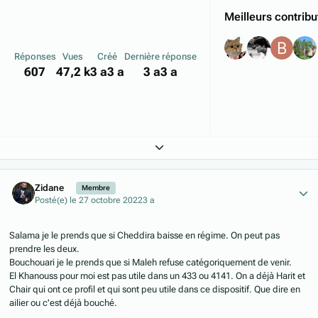
Meilleurs contribu
Réponses
Vues
Créé
Dernière réponse
607
47,2 k
3 a
3 a
3 a
3 a
Expand topic overview
Author stats
Zidane
Membre
Posté(e)
le 27 octobre 2022
3 a
Salama je le prends que si Cheddira baisse en régime. On peut pas
prendre les deux.
Bouchouari je le prends que si Maleh refuse catégoriquement de venir.
El Khanouss pour moi est pas utile dans un 433 ou 4141. On a déjà Harit et
Chair qui ont ce profil et qui sont peu utile dans ce dispositif. Que dire en
ailier ou c'est déjà bouché.