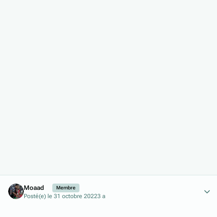
Author stats
Moaad
Membre
Posté(e)
le 31 octobre 2022
3 a