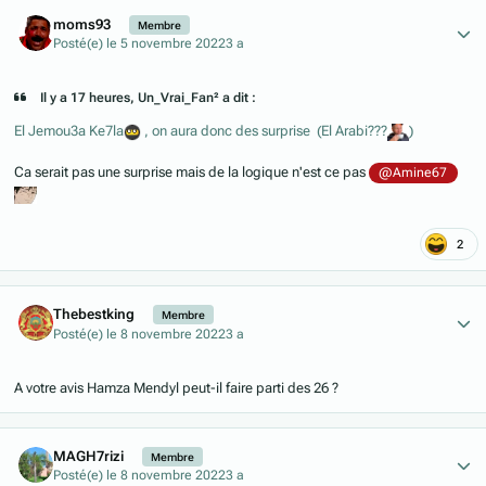
Author stats
moms93
Membre
Posté(e)
le 5 novembre 2022
3 a
Il y a 17 heures, Un_Vrai_Fan² a dit :
El Jemou3a Ke7la
, on aura donc des surprise (El Arabi???
)
Ca serait pas une surprise mais de la logique n'est ce pas
@Amine67
2
Author stats
Thebestking
Membre
Posté(e)
le 8 novembre 2022
3 a
A votre avis Hamza Mendyl peut-il faire parti des 26 ?
Author stats
MAGH7rizi
Membre
Posté(e)
le 8 novembre 2022
3 a