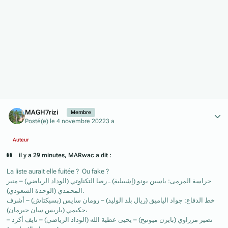
Author stats
MAGH7rizi
Membre
Posté(e)
le 4 novembre 2022
3 a
Auteur
il y a 29 minutes, MARwac a dit :
La liste aurait elle fuitée ? Ou fake ?
حراسة المرمى: ياسين بونو (إشبيلية) ـ رضا التكناوتي (الوداد الرياضي) – منير
المحمدي (الوحدة السعودي).
خط الدفاع: جواد الياميق (ريال بلد الوليد) – رومان سايس (بسيكتاش) – أشرف
حكيمي (باريس سان جيرمان)،
– نصير مزراوي (بايرن ميونيخ) – يحيى عطية الله (الوداد الرياضي) – نايف أكرد