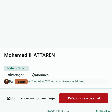
Mohamed IHATTAREN
Fortuna Sittard
Partager
Abonnés
le 2 juillet 2022
4 a
dans
Lions de l'Atlas
Par
Pastore
Commencer un nouveau sujet
Répondre à ce sujet
D
PAGE 1 SUR 4
SUIVANT