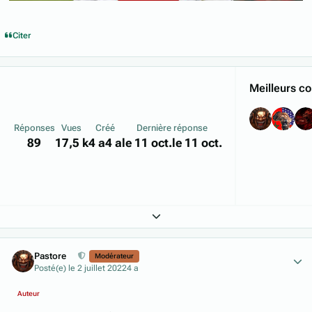
Citer
Meilleurs co
Réponses
Vues
Créé
Dernière réponse
89
17,5 k
4 a
4 a
le 11 oct.
le 11 oct.
Expand topic overview
Author stats
Pastore
Modérateur
Posté(e)
le 2 juillet 2022
4 a
Auteur