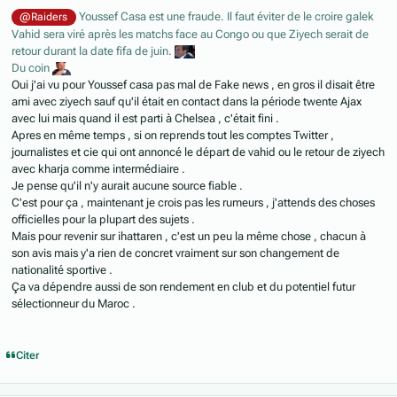
Youssef Casa est une fraude. Il faut éviter de le croire galek
@Raiders
Vahid sera viré après les matchs face au Congo ou que Ziyech serait de
retour durant la date fifa de juin.
Du coin
Oui j'ai vu pour Youssef casa pas mal de Fake news , en gros il disait être
ami avec ziyech sauf qu'il était en contact dans la période twente Ajax
avec lui mais quand il est parti à Chelsea , c'était fini .
Apres en même temps , si on reprends tout les comptes Twitter ,
journalistes et cie qui ont annoncé le départ de vahid ou le retour de ziyech
avec kharja comme intermédiaire .
Je pense qu'il n'y aurait aucune source fiable .
C'est pour ça , maintenant je crois pas les rumeurs , j'attends des choses
officielles pour la plupart des sujets .
Mais pour revenir sur ihattaren , c'est un peu la même chose , chacun à
son avis mais y'a rien de concret vraiment sur son changement de
nationalité sportive .
Ça va dépendre aussi de son rendement en club et du potentiel futur
sélectionneur du Maroc .
Citer