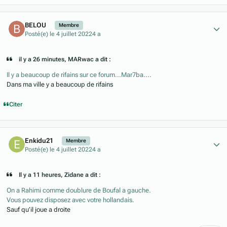
Author stats
BELOU
Membre
Posté(e)
le 4 juillet 2022
4 a
il y a 26 minutes, MARwac a dit :
Il y a beaucoup de rifains sur ce forum...Mar7ba....
Dans ma ville y a beaucoup de rifains
Citer
Author stats
Enkidu21
Membre
Posté(e)
le 4 juillet 2022
4 a
Il y a 11 heures, Zidane a dit :
On a Rahimi comme doublure de Boufal a gauche.
Vous pouvez disposez avec votre hollandais.
Sauf qu’il joue a droite