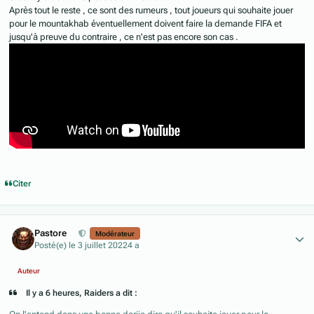
Après tout le reste , ce sont des rumeurs , tout joueurs qui souhaite jouer
pour le mountakhab éventuellement doivent faire la demande FIFA et
jusqu'à preuve du contraire , ce n'est pas encore son cas .
Citer
Author stats
Pastore
Modérateur
Posté(e)
le 3 juillet 2022
4 a
Auteur
Il y a 6 heures, Raiders a dit :