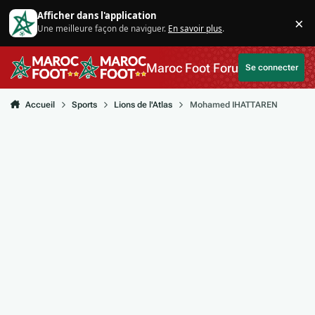
Aller au contenu
Afficher dans l'application
×
Une meilleure façon de naviguer.
En savoir plus
.
Di
Maroc Foot Forum
Se connecter
Accueil
Sports
Lions de l'Atlas
Mohamed IHATTAREN