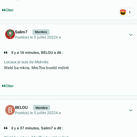
Citer
1
Author stats
Salim7
Membre
Posté(e)
le 5 juillet 2022
4 a
il y a 16 minutes, BELOU a dit :
Locaux je suis de Meknès
Weld ba mkna. Mre7ba bweld mdinti
Citer
Author stats
BELOU
Membre
Posté(e)
le 5 juillet 2022
4 a
il y a 37 minutes, Salim7 a dit :