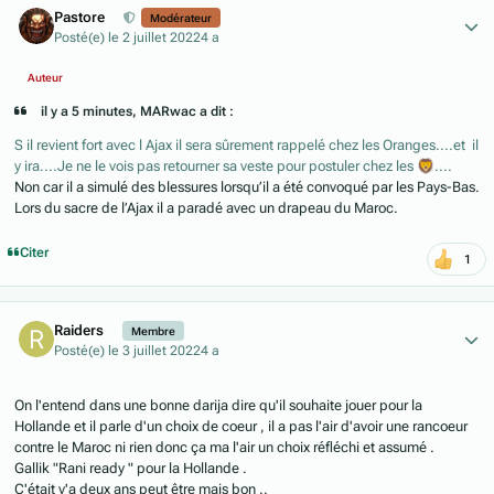
Pastore
Modérateur
Posté(e)
le 2 juillet 2022
4 a
Auteur
il y a 5 minutes, MARwac a dit :
S il revient fort avec l Ajax il sera sûrement rappelé chez les Oranges....et il
y ira....Je ne le vois pas retourner sa veste pour postuler chez les
🦁
....
Non car il a simulé des blessures lorsqu’il a été convoqué par les Pays-Bas.
Lors du sacre de l’Ajax il a paradé avec un drapeau du Maroc.
Citer
1
Author stats
Raiders
Membre
Posté(e)
le 3 juillet 2022
4 a
On l'entend dans une bonne darija dire qu'il souhaite jouer pour la
Hollande et il parle d'un choix de coeur , il a pas l'air d'avoir une rancoeur
contre le Maroc ni rien donc ça ma l'air un choix réfléchi et assumé .
Gallik "Rani ready " pour la Hollande .
C'était y'a deux ans peut être mais bon ..