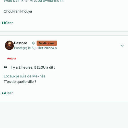
Weld ba mkna. Mre7ba bweld mdinti
Choukran khouya
Citer
Author stats
Pastore
Modérateur
Posté(e)
le 5 juillet 2022
4 a
Auteur
Il y a 2 heures, BELOU a dit :
Locaux je suis de Meknès
T'es de quelle ville ?
Citer