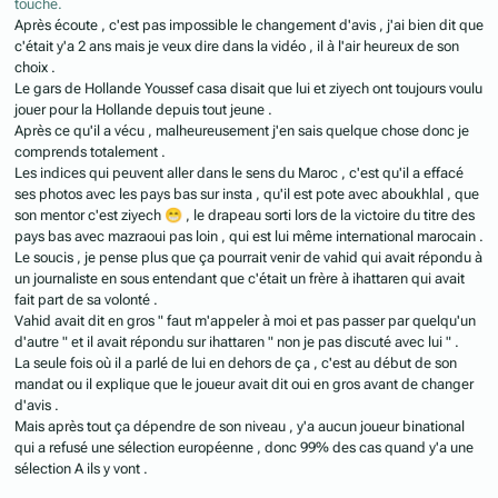
touché.
Après écoute , c'est pas impossible le changement d'avis , j'ai bien dit que
c'était y'a 2 ans mais je veux dire dans la vidéo , il à l'air heureux de son
choix .
Le gars de Hollande Youssef casa disait que lui et ziyech ont toujours voulu
jouer pour la Hollande depuis tout jeune .
Après ce qu'il a vécu , malheureusement j'en sais quelque chose donc je
comprends totalement .
Les indices qui peuvent aller dans le sens du Maroc , c'est qu'il a effacé
ses photos avec les pays bas sur insta , qu'il est pote avec aboukhlal , que
son mentor c'est ziyech
😁
, le drapeau sorti lors de la victoire du titre des
pays bas avec mazraoui pas loin , qui est lui même international marocain .
Le soucis , je pense plus que ça pourrait venir de vahid qui avait répondu à
un journaliste en sous entendant que c'était un frère à ihattaren qui avait
fait part de sa volonté .
Vahid avait dit en gros " faut m'appeler à moi et pas passer par quelqu'un
d'autre " et il avait répondu sur ihattaren " non je pas discuté avec lui " .
La seule fois où il a parlé de lui en dehors de ça , c'est au début de son
mandat ou il explique que le joueur avait dit oui en gros avant de changer
d'avis .
Mais après tout ça dépendre de son niveau , y'a aucun joueur binational
qui a refusé une sélection européenne , donc 99% des cas quand y'a une
sélection A ils y vont .