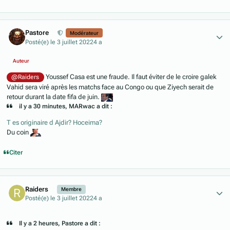
Author stats
Pastore
Modérateur
Posté(e)
le 3 juillet 2022
4 a
Auteur
Youssef Casa est une fraude. Il faut éviter de le croire galek
@Raiders
Vahid sera viré après les matchs face au Congo ou que Ziyech serait de
retour durant la date fifa de juin.
il y a 30 minutes, MARwac a dit :
T es originaire d Ajdir? Hoceima?
Du coin
Citer
Author stats
Raiders
Membre
Posté(e)
le 3 juillet 2022
4 a
Il y a 2 heures, Pastore a dit :