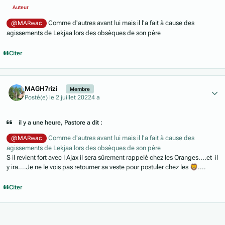
Auteur
Comme d'autres avant lui mais il l'a fait à cause des
@MARwac
agissements de Lekjaa lors des obsèques de son père
Citer
Author stats
MAGH7rizi
Membre
Posté(e)
le 2 juillet 2022
4 a
il y a une heure, Pastore a dit :
Comme d'autres avant lui mais il l'a fait à cause des
@MARwac
agissements de Lekjaa lors des obsèques de son père
S il revient fort avec l Ajax il sera sûrement rappelé chez les Oranges....et il
y ira....Je ne le vois pas retourner sa veste pour postuler chez les
🦁
....
Citer