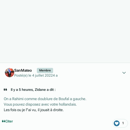
Author stats
SanMateo
Membre
Posté(e)
le 4 juillet 2022
4 a
Il y a 5 heures, Zidane a dit :
On a Rahimi comme doublure de Boufal a gauche.
Vous pouvez disposez avec votre hollandais.
Les fois ou je l''ai vu, il jouait à droite.
Citer
1