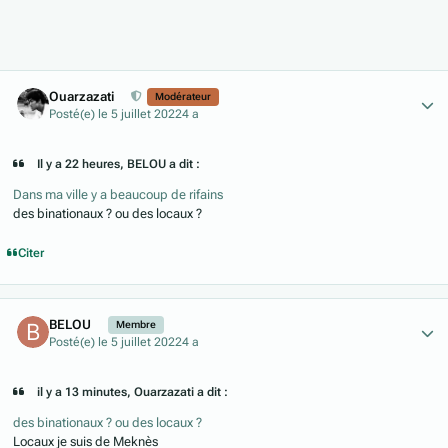
Author stats
Ouarzazati
Modérateur
Posté(e)
le 5 juillet 2022
4 a
Il y a 22 heures, BELOU a dit :
Dans ma ville y a beaucoup de rifains
des binationaux ? ou des locaux ?
Citer
Author stats
BELOU
Membre
Posté(e)
le 5 juillet 2022
4 a
il y a 13 minutes, Ouarzazati a dit :
des binationaux ? ou des locaux ?
Locaux je suis de Meknès