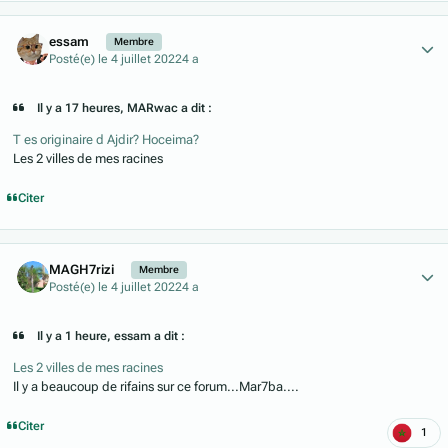
Author stats
essam
Membre
Posté(e)
le 4 juillet 2022
4 a
Il y a 17 heures, MARwac a dit :
T es originaire d Ajdir? Hoceima?
Les 2 villes de mes racines
Citer
Author stats
MAGH7rizi
Membre
Posté(e)
le 4 juillet 2022
4 a
Il y a 1 heure, essam a dit :
Les 2 villes de mes racines
Il y a beaucoup de rifains sur ce forum...Mar7ba....
Citer
1