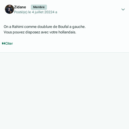
Author stats
Zidane
Membre
Posté(e)
le 4 juillet 2022
4 a
On a Rahimi comme doublure de Boufal a gauche.
Vous pouvez disposez avec votre hollandais.
Citer