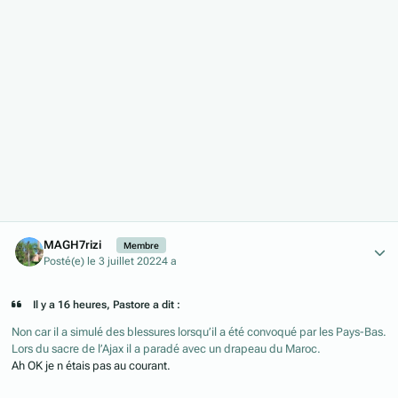
Author stats
MAGH7rizi
Membre
Posté(e)
le 3 juillet 2022
4 a
Il y a 16 heures, Pastore a dit :
Non car il a simulé des blessures lorsqu’il a été convoqué par les Pays-Bas.
Lors du sacre de l’Ajax il a paradé avec un drapeau du Maroc.
Ah OK je n étais pas au courant.