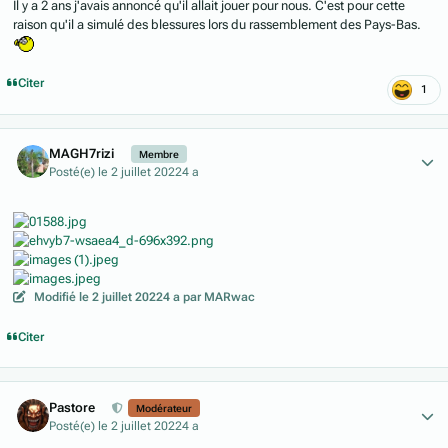
Il y a 2 ans j'avais annoncé qu'il allait jouer pour nous. C'est pour cette
raison qu'il a simulé des blessures lors du rassemblement des Pays-Bas.
Citer
1
Author stats
MAGH7rizi
Membre
Posté(e)
le 2 juillet 2022
4 a
Modifié
le 2 juillet 2022
4 a
par MARwac
Citer
Author stats
Pastore
Modérateur
Posté(e)
le 2 juillet 2022
4 a