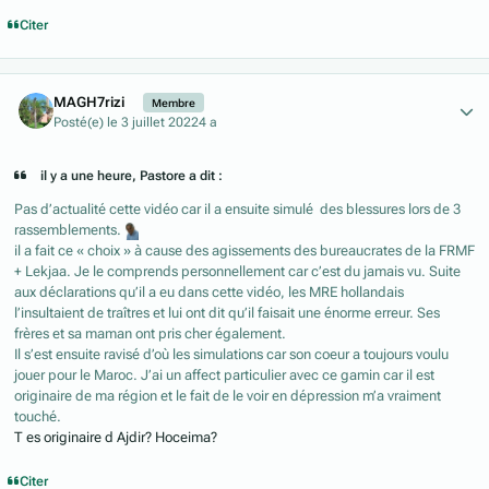
Citer
Author stats
MAGH7rizi
Membre
Posté(e)
le 3 juillet 2022
4 a
il y a une heure, Pastore a dit :
Pas d’actualité cette vidéo car il a ensuite simulé des blessures lors de 3
rassemblements.
il a fait ce « choix » à cause des agissements des bureaucrates de la FRMF
+ Lekjaa. Je le comprends personnellement car c’est du jamais vu. Suite
aux déclarations qu’il a eu dans cette vidéo, les MRE hollandais
l’insultaient de traîtres et lui ont dit qu’il faisait une énorme erreur. Ses
frères et sa maman ont pris cher également.
Il s’est ensuite ravisé d’où les simulations car son coeur a toujours voulu
jouer pour le Maroc. J’ai un affect particulier avec ce gamin car il est
originaire de ma région et le fait de le voir en dépression m’a vraiment
touché.
T es originaire d Ajdir? Hoceima?
Citer