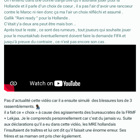
On l'entend dans une bonne darija dire qu'il souhaite jouer pour la
Hollande et il parle d'un choix de coeur , il a pas l'air d'avoir une rancoeur
contre le Maroc ni rien donc ça ma l'air un choix réfléchi et assumé .
Gallik "Rani ready " pour la Hollande .
C'était y'a deux ans peut être mais bon ..
Après tout le reste , ce sont des rumeurs , tout joueurs qui souhaite jouer
pour le mountakhab éventuellement doivent faire la demande FIFA et
jusqu'à preuve du contraire , ce n'est pas encore son cas .
Pas d’actualité cette vidéo car il a ensuite simulé des blessures lors de 3
rassemblements.
il a fait ce « choix » à cause des agissements des bureaucrates de la FRMF
+ Lekjaa. Je le comprends personnellement car c’est du jamais vu. Suite
aux déclarations qu’il a eu dans cette vidéo, les MRE hollandais
l’insultaient de traîtres et lui ont dit qu’il faisait une énorme erreur. Ses
frères et sa maman ont pris cher également.