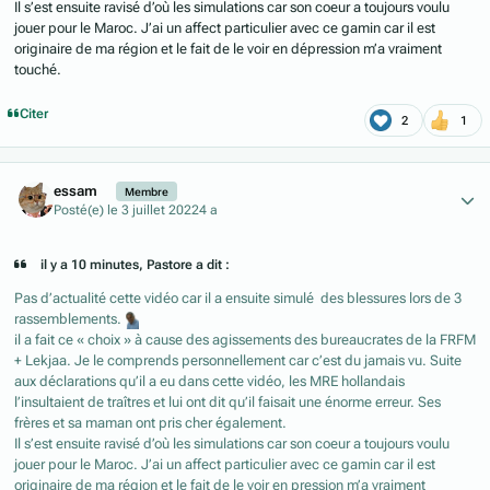
Il s’est ensuite ravisé d’où les simulations car son coeur a toujours voulu
jouer pour le Maroc. J’ai un affect particulier avec ce gamin car il est
originaire de ma région et le fait de le voir en dépression m’a vraiment
touché.
Citer
2
1
Author stats
essam
Membre
Posté(e)
le 3 juillet 2022
4 a
il y a 10 minutes, Pastore a dit :
Pas d’actualité cette vidéo car il a ensuite simulé des blessures lors de 3
rassemblements.
il a fait ce « choix » à cause des agissements des bureaucrates de la FRFM
+ Lekjaa. Je le comprends personnellement car c’est du jamais vu. Suite
aux déclarations qu’il a eu dans cette vidéo, les MRE hollandais
l’insultaient de traîtres et lui ont dit qu’il faisait une énorme erreur. Ses
frères et sa maman ont pris cher également.
Il s’est ensuite ravisé d’où les simulations car son coeur a toujours voulu
jouer pour le Maroc. J’ai un affect particulier avec ce gamin car il est
originaire de ma région et le fait de le voir en pression m’a vraiment