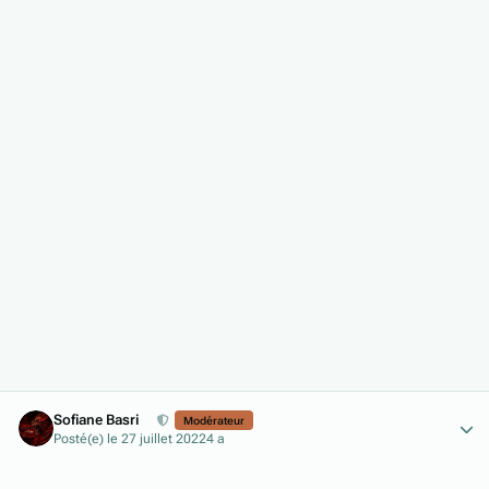
Author stats
Sofiane Basri
Modérateur
Posté(e)
le 27 juillet 2022
4 a