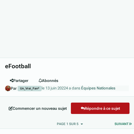
eFootball
Partager
Abonnés
le 13 juin 2022
4 a
dans
Équipes Nationales
Par
Un_Vrai_Fan²
Commencer un nouveau sujet
Répondre à ce sujet
D
PAGE 1 SUR 5
SUIVANT
Author stats