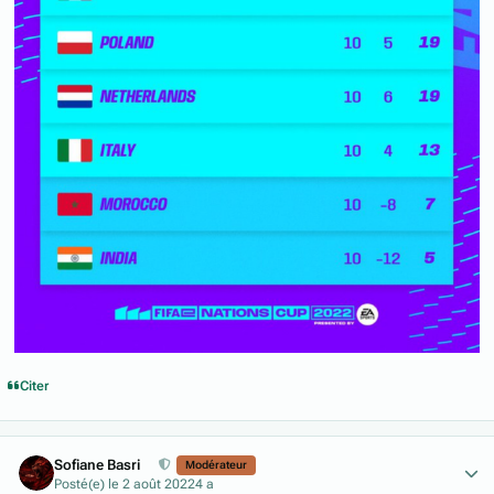
Citer
Author stats
Sofiane Basri
Modérateur
Posté(e)
le 2 août 2022
4 a