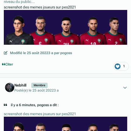
niveau du public...
screenshot des memes joueurs sur pes2021
Modifié
le 25 août 2022
3 a
par pogoss
Citer
1
Author stats
Nebhill
Membre
Posté(e)
le 25 août 2022
3 a
il y a 6 minutes, pogoss a dit :
screenshot des memes joueurs sur pes2021