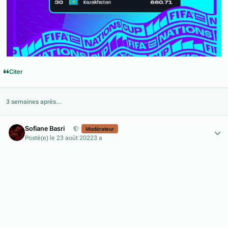
Citer
3 semaines après...
Author stats
Sofiane Basri
Modérateur
Posté(e)
le 23 août 2022
3 a