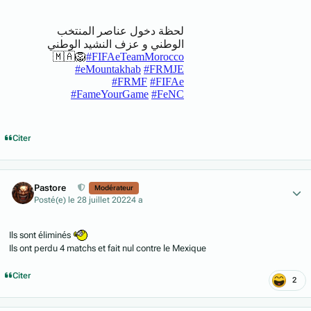
Citer
Author stats
Pastore
Modérateur
Posté(e)
le 28 juillet 2022
4 a
Ils sont éliminés
Ils ont perdu 4 matchs et fait nul contre le Mexique
Citer
2