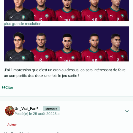
plus grande resolution
J'ai l'impression que c'est un cran au dessus, ca sera intéressant de faire
un compartifs des deux une fois le jeu sortie !
Citer
Author stats
Un_Vrai_Fan²
Membre
Posté(e)
le 25 août 2022
3 a
Auteur