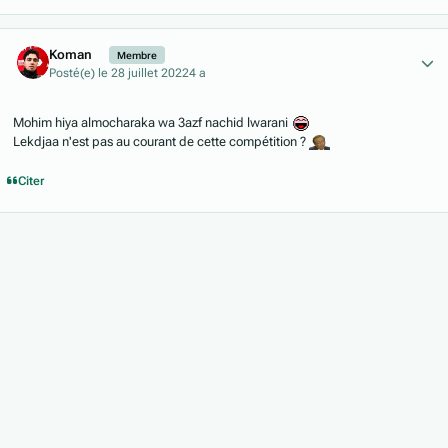
Author stats
Koman
Membre
Posté(e)
le 28 juillet 2022
4 a
Mohim hiya almocharaka wa 3azf nachid lwarani
Lekdjaa n'est pas au courant de cette compétition ?
Citer