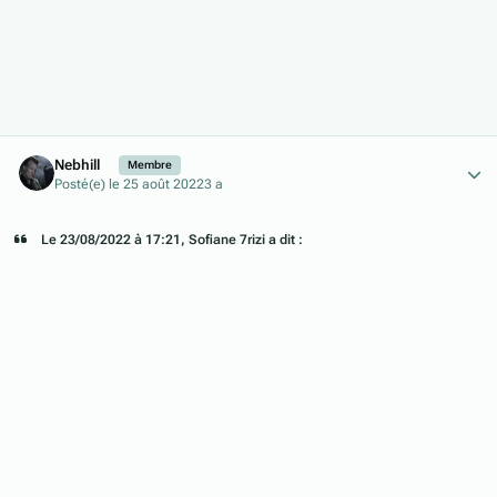
Author stats
Nebhill
Membre
Posté(e)
le 25 août 2022
3 a
Le 23/08/2022 à 17:21, Sofiane 7rizi a dit :