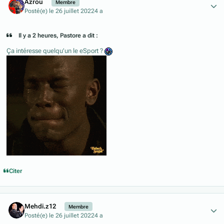
Azrou
Membre
Posté(e)
le 26 juillet 2022
4 a
Il y a 2 heures, Pastore a dit :
Ça intéresse quelqu’un le eSport ?
Citer
Author stats
Mehdi.z12
Membre
Posté(e)
le 26 juillet 2022
4 a