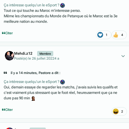
Ça intéresse quelqu’un le eSport ?
Tout ce qui touche au Maroc m'interesse perso.
Même les championnats du Monde de Petanque où le Maroc est la 3e
meilleure nation au monde.
Citer
1
4
Author stats
Mehdi.z12
Membre
Posté(e)
le 26 juillet 2022
4 a
il y a 14 minutes, Pastore a dit :
Ça intéresse quelqu’un le eSport ?
Oui, demain essaye de regarder les matchs, j'avais suivis les qualifs et
c'est vraiment plus stressant que le foot réel, heureusement que ça ne
dure pas 90 min
Citer
2
Author stats