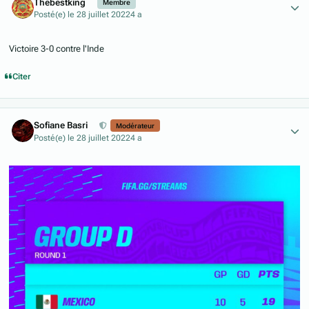
Thebestking
Membre
Posté(e)
le 28 juillet 2022
4 a
Victoire 3-0 contre l'Inde
Citer
Author stats
Sofiane Basri
Modérateur
Posté(e)
le 28 juillet 2022
4 a