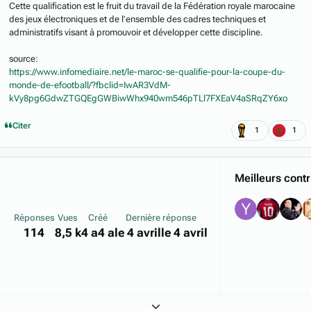
Cette qualification est le fruit du travail de la Fédération royale marocaine
des jeux électroniques et de l’ensemble des cadres techniques et
administratifs visant à promouvoir et développer cette discipline.
source:
https://www.infomediaire.net/le-maroc-se-qualifie-pour-la-coupe-du-
monde-de-efootball/?fbclid=IwAR3VdM-
kVy8pg6GdwZTGQEgGWBiwWhx940wm546pTLl7FXEaV4aSRqZY6xo
Citer
1
1
Meilleurs contr
Réponses
Vues
Créé
Dernière réponse
114
8,5 k
4 a
4 a
le 4 avril
le 4 avril
Expand topic overview