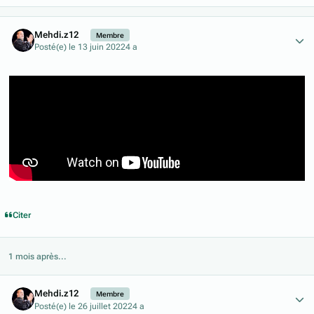
Author stats
Mehdi.z12
Membre
Posté(e)
le 13 juin 2022
4 a
Citer
1 mois après...
Author stats
Mehdi.z12
Membre
Posté(e)
le 26 juillet 2022
4 a