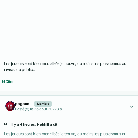
Les joueurs sont bien modelisés je trouve, du moins les plus connus au
niveau du public...
Citer
Author stats
pogoss
Membre
Posté(e)
le 25 août 2022
3 a
Il y a 4 heures, Nebhill a dit :
Les joueurs sont bien modelisés je trouve, du moins les plus connus au