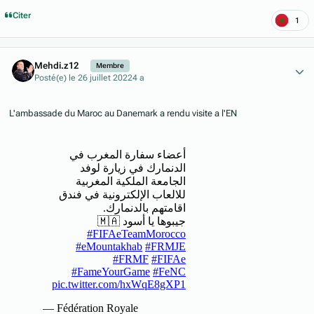
Citer
1
Author stats
Mehdi.z12
Membre
Posté(e)
le 26 juillet 2022
4 a
L'ambassade du Maroc au Danemark a rendu visite a l'EN