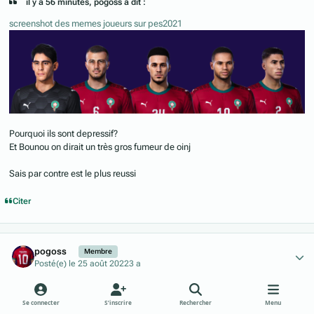
il y a 56 minutes, pogoss a dit :
screenshot des memes joueurs sur pes2021
Pourquoi ils sont depressif?
Et Bounou on dirait un très gros fumeur de oinj
Sais par contre est le plus reussi
Citer
Author stats
pogoss
Membre
Posté(e)
le 25 août 2022
3 a
il y a 32 minutes, Nebhill a dit :
Se connecter
S’inscrire
Rechercher
Menu