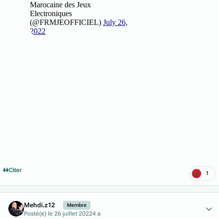
Citer
1
Author stats
Mehdi.z12
Membre
Posté(e)
le 26 juillet 2022
4 a