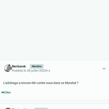
Author stats
Benbarek
Membre
Posté(e)
le 28 juillet 2022
4 a
L'arbitrage a encore été contre nous dans ce Mondial ?
Citer
Author stats