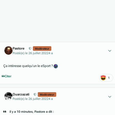
Author stats
Pastore
Modérateur
Posté(e)
le 26 juillet 2022
4 a
Ça intéresse quelqu’un le eSport ?
Citer
1
Author stats
Ouarzazati
Modérateur
Posté(e)
le 26 juillet 2022
4 a
il y a 10 minutes, Pastore a dit :