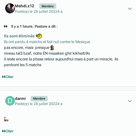
Author stats
Mehdi.z12
Membre
Posté(e)
le 28 juillet 2022
4 a
Il y a 1 heure, Pastore a dit :
Ils sont éliminés
Ils ont perdu 4 matchs et fait nul contre le Mexique
pas encore, mais presque
niveau tal3 bzaf, notre EN mssaken ghir kikharb9o
il reste encore la phase retour aujourdhui mais à part un miracle, ils
perdront les 5 matchs
Citer
Author stats
darmi
Membre
Posté(e)
le 28 juillet 2022
4 a
Citer