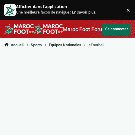
Aller au contenu
Afficher dans l'application
×
Une meilleure façon de naviguer.
En savoir plus
.
Di
Maroc Foot Forum
Se connecter
Accueil
Sports
Équipes Nationales
eFootball