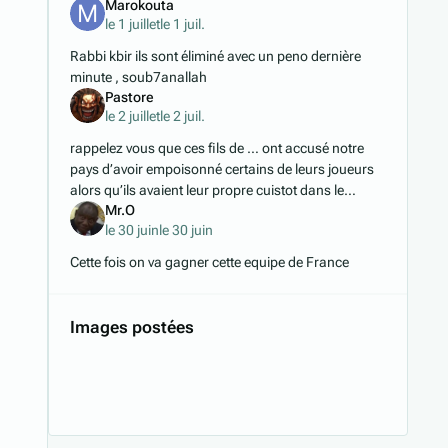
Marokouta
le 1 juillet
le 1 juil.
Rabbi kbir ils sont éliminé avec un peno dernière
minute , soub7anallah
Pastore
le 2 juillet
le 2 juil.
rappelez vous que ces fils de … ont accusé notre
pays d’avoir empoisonné certains de leurs joueurs
alors qu’ils avaient leur propre cuistot dans le
Mr.O
palace où ils étaient. Ni oublie, ni pardon pour ces
le 30 juin
le 30 juin
Cette fois on va gagner cette equipe de France
Images postées