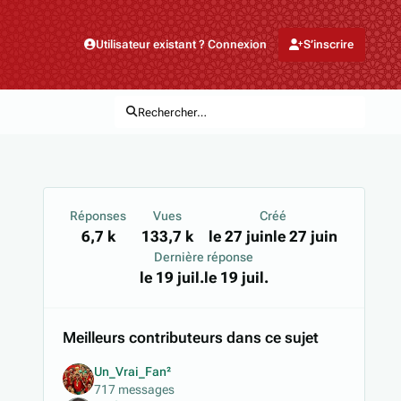
Utilisateur existant ? Connexion
S’inscrire
Rechercher…
Réponses
Vues
Créé
6,7 k
133,7 k
le 27 juin
le 27 juin
Dernière réponse
le 19 juil.
le 19 juil.
Meilleurs contributeurs dans ce sujet
Un_Vrai_Fan²
717 messages