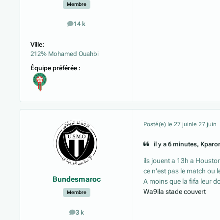
Membre
14 k
messages
Ville:
212% Mohamed Ouahbi
Équipe préférée :
Posté(e)
le 27 juin
le 27 juin
il y a 6 minutes, Kparon
ils jouent a 13h a Houston
ce n'est pas le match ou le
Bundesmaroc
A moins que la fifa leur 
Wa9ila stade couvert
Membre
3 k
messages