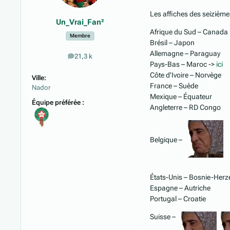
Les affiches des seizièmes
Un_Vrai_Fan²
Afrique du Sud – Canada
Membre
Brésil – Japon
Allemagne – Paraguay
21,3 k
messages
Pays-Bas – Maroc ->
ici
Côte d'Ivoire – Norvège
Ville:
France – Suède
Nador
Mexique – Équateur
Équipe préférée :
Angleterre – RD Congo
Belgique –
États-Unis – Bosnie-Herz
Espagne – Autriche
Portugal – Croatie
Suisse –