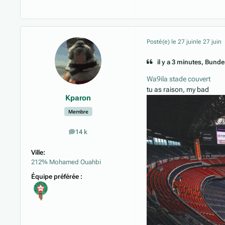
Posté(e)
le 27 juin
le 27 juin
il y a 3 minutes, Bunde
Wa9ila stade couvert
tu as raison, my bad
Kparon
Membre
14 k
messages
Ville:
212% Mohamed Ouahbi
Équipe préférée :