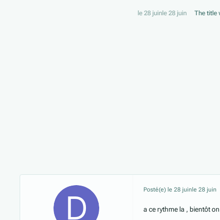
le 28 juin
le 28 juin
The titl
Posté(e)
le 28 juin
le 28 juin
a ce rythme la , bientôt o