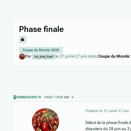
Phase finale
Coupe du Monde 2026
Par
le 27 juin
le 27 juin
dans
Coupe du Monde 
Un_Vrai_Fan²
DERNIÈRE PAGE
1
2
3
4
5
6
SUIVANT
PAGE 1 SUR 268
Posté(e)
le 27 juin
le 27 juin
Début de la phase finale 
disputera du 28 juin au 3 