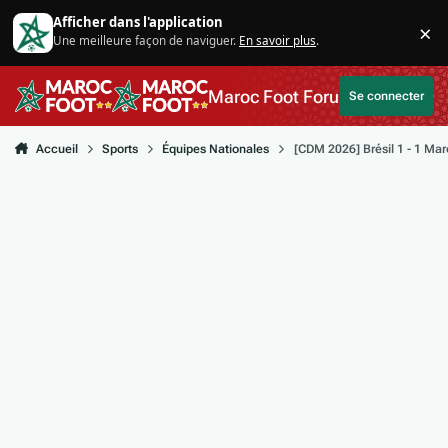
Aller au contenu
Afficher dans l'application
×
Une meilleure façon de naviguer.
En savoir plus
.
Di
Maroc Foot Forum
Se connecter
Accueil
Sports
Équipes Nationales
[CDM 2026] Brésil 1 - 1 Ma