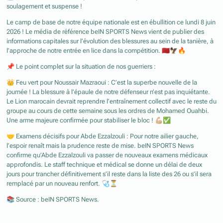
soulagement et suspense !
Le camp de base de notre équipe nationale est en ébullition ce lundi 8 juin
2026 ! Le média de référence beIN SPORTS News vient de publier des
informations capitales sur l’évolution des blessures au sein de la tanière, à
l’approche de notre entrée en lice dans la compétition.
🇲🇦
🦅
🔥
📌
Le point complet sur la situation de nos guerriers :
👑
Feu vert pour Noussair Mazraoui : C’est la superbe nouvelle de la
journée ! La blessure à l’épaule de notre défenseur n’est pas inquiétante.
Le Lion marocain devrait reprendre l’entraînement collectif avec le reste du
groupe au cours de cette semaine sous les ordres de Mohamed Ouahbi.
Une arme majeure confirmée pour stabiliser le bloc !
💪🏼
✅
🤝
Examens décisifs pour Abde Ezzalzouli : Pour notre ailier gauche,
l’espoir renaît mais la prudence reste de mise. beIN SPORTS News
confirme qu’Abde Ezzalzouli va passer de nouveaux examens médicaux
approfondis. Le staff technique et médical se donne un délai de deux
jours pour trancher définitivement s’il reste dans la liste des 26 ou s’il sera
remplacé par un nouveau renfort.
🩺
⏳
📚
Source : beIN SPORTS News.
⠀