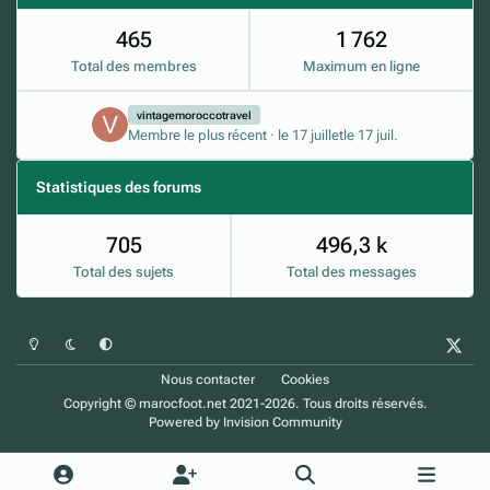
465
1 762
Total des membres
Maximum en ligne
vintagemoroccotravel
Membre le plus récent
·
le 17 juillet
le 17 juil.
Statistiques des forums
705
496,3 k
Total des sujets
Total des messages
Mode clair
Mode sombre
Préférence du système
x
Nous contacter
Cookies
Copyright © marocfoot.net 2021-2026. Tous droits réservés.
Powered by
Invision Community