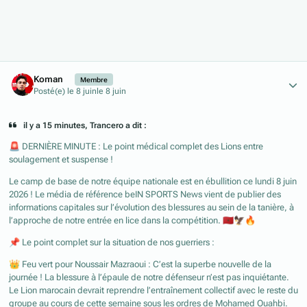
Author stats
Koman
Membre
Posté(e)
le 8 juin
le 8 juin
il y a 15 minutes, Trancero a dit :
🚨
DERNIÈRE MINUTE : Le point médical complet des Lions entre
soulagement et suspense !
Le camp de base de notre équipe nationale est en ébullition ce lundi 8 juin
2026 ! Le média de référence beIN SPORTS News vient de publier des
informations capitales sur l’évolution des blessures au sein de la tanière, à
l’approche de notre entrée en lice dans la compétition.
🇲🇦
🦅
🔥
📌
Le point complet sur la situation de nos guerriers :
👑
Feu vert pour Noussair Mazraoui : C’est la superbe nouvelle de la
journée ! La blessure à l’épaule de notre défenseur n’est pas inquiétante.
Le Lion marocain devrait reprendre l’entraînement collectif avec le reste du
groupe au cours de cette semaine sous les ordres de Mohamed Ouahbi.