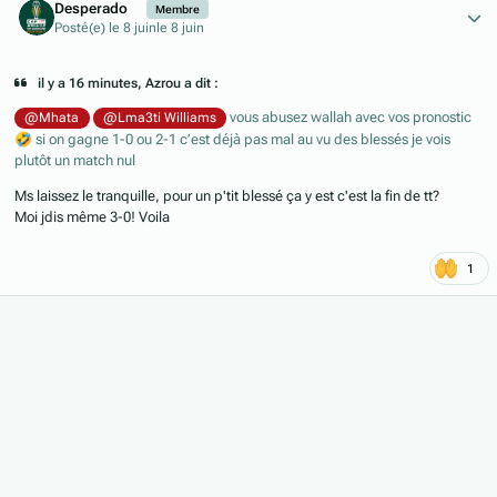
Desperado
Membre
Posté(e)
le 8 juin
le 8 juin
il y a 16 minutes, Azrou a dit :
vous abusez wallah avec vos pronostic
@Mhata
@Lma3ti Williams
🤣
si on gagne 1-0 ou 2-1 c’est déjà pas mal au vu des blessés je vois
plutôt un match nul
Ms laissez le tranquille, pour un p'tit blessé ça y est c'est la fin de tt?
Moi jdis même 3-0! Voila
1