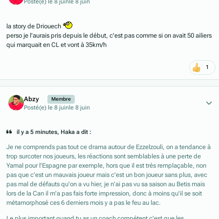
Posté(e)
le 8 juin
le 8 juin
la story de Driouech
perso je l'aurais pris depuis le début, c'est pas comme si on avait 50 ailiers
qui marquait en CL et vont à 35km/h
1
Author stats
Abzy
Membre
Posté(e)
le 8 juin
le 8 juin
il y a 5 minutes, Haka a dit :
Je ne comprends pas tout ce drama autour de Ezzelzouli, on a tendance à
trop surcoter nos joueurs, les réactions sont semblables à une perte de
Yamal pour l'Espagne par exemple, hors que il est très remplaçable, non
pas que c'est un mauvais joueur mais c'est un bon joueur sans plus, avec
pas mal de défauts qu'on a vu hier, je n'ai pas vu sa saison au Betis mais
lors de la Can il m'a pas fais forte impression, donc à moins qu'il se soit
métamorphosé ces 6 derniers mois y a pas le feu au lac.
Le plus important quand tu as un coach compétent c'est que les