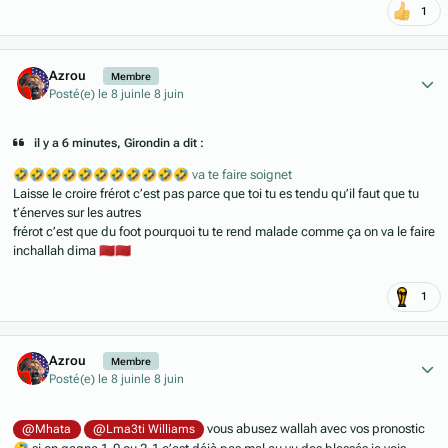
1
Author stats
Azrou
Membre
Posté(e)
le 8 juin
le 8 juin
il y a 6 minutes, Girondin a dit :
🤣
🤣
🤣
🤣
🤣
🤣
🤣
🤣
🤣
🤣
🤣
va te faire soignet
Laisse le croire frérot c’est pas parce que toi tu es tendu qu’il faut que tu
t’énerves sur les autres
frérot c’est que du foot pourquoi tu te rend malade comme ça on va le faire
inchallah dima
🇲🇦
🇲🇦
1
Author stats
Azrou
Membre
Posté(e)
le 8 juin
le 8 juin
vous abusez wallah avec vos pronostic
@Mhata
@Lma3ti Williams