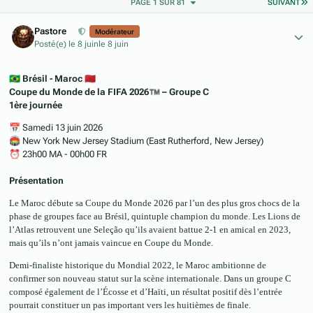
D
PAGE 1 SUR 81
SUIVANT
Author stats
Pastore
Modérateur
Posté(e)
le 8 juin
le 8 juin
🇧🇷
Brésil - Maroc
🇲🇦
Coupe du Monde de la FIFA 2026
™
– Groupe C
1ère journée
📅
Samedi 13 juin 2026
🏟️
New York New Jersey Stadium (East Rutherford, New Jersey)
⏰
23h00 MA - 00h00 FR
Présentation
Le Maroc débute sa Coupe du Monde 2026 par l’un des plus gros chocs de la
phase de groupes face au Brésil, quintuple champion du monde. Les Lions de
l’Atlas retrouvent une Seleção qu’ils avaient battue 2-1 en amical en 2023,
mais qu’ils n’ont jamais vaincue en Coupe du Monde.
Demi-finaliste historique du Mondial 2022, le Maroc ambitionne de
confirmer son nouveau statut sur la scène internationale. Dans un groupe C
composé également de l’Écosse et d’Haïti, un résultat positif dès l’entrée
pourrait constituer un pas important vers les huitièmes de finale.