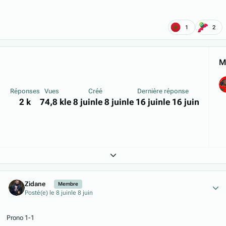
1
2
Me
Réponses
Vues
Créé
Dernière réponse
2 k
74,8 k
le 8 juin
le 8 juin
le 16 juin
le 16 juin
Expand topic overview
Author stats
Zidane
Membre
Posté(e)
le 8 juin
le 8 juin
Prono 1-1