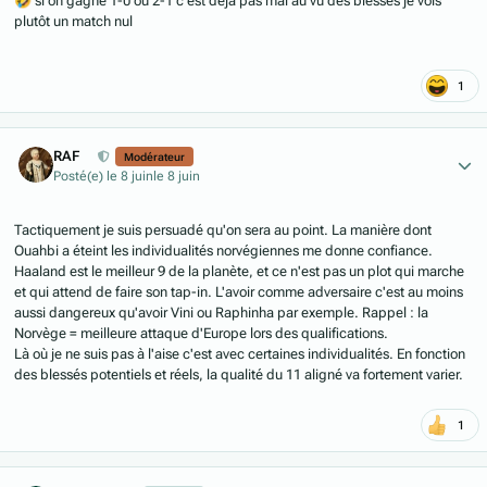
🤣
si on gagne 1-0 ou 2-1 c’est déjà pas mal au vu des blessés je vois
plutôt un match nul
1
Author stats
RAF
Modérateur
Posté(e)
le 8 juin
le 8 juin
Tactiquement je suis persuadé qu'on sera au point. La manière dont
Ouahbi a éteint les individualités norvégiennes me donne confiance.
Haaland est le meilleur 9 de la planète, et ce n'est pas un plot qui marche
et qui attend de faire son tap-in. L'avoir comme adversaire c'est au moins
aussi dangereux qu'avoir Vini ou Raphinha par exemple. Rappel : la
Norvège = meilleure attaque d'Europe lors des qualifications.
Là où je ne suis pas à l'aise c'est avec certaines individualités. En fonction
des blessés potentiels et réels, la qualité du 11 aligné va fortement varier.
1
Author stats