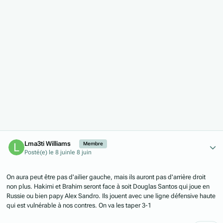
Author stats
Lma3ti Williams
Membre
Posté(e)
le 8 juin
le 8 juin
On aura peut être pas d'ailier gauche, mais ils auront pas d'arrière droit
non plus. Hakimi et Brahim seront face à soit Douglas Santos qui joue en
Russie ou bien papy Alex Sandro. Ils jouent avec une ligne défensive haute
qui est vulnérable à nos contres. On va les taper 3-1