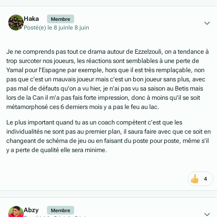
Author stats
Haka
Membre
Posté(e)
le 8 juin
le 8 juin
Je ne comprends pas tout ce drama autour de Ezzelzouli, on a tendance à
trop surcoter nos joueurs, les réactions sont semblables à une perte de
Yamal pour l'Espagne par exemple, hors que il est très remplaçable, non
pas que c'est un mauvais joueur mais c'est un bon joueur sans plus, avec
pas mal de défauts qu'on a vu hier, je n'ai pas vu sa saison au Betis mais
lors de la Can il m'a pas fais forte impression, donc à moins qu'il se soit
métamorphosé ces 6 derniers mois y a pas le feu au lac.
Le plus important quand tu as un coach compétent c'est que les
individualités ne sont pas au premier plan, il saura faire avec que ce soit en
changeant de schéma de jeu ou en faisant du poste pour poste, même s'il
y a perte de qualité elle sera minime.
4
Author stats
Abzy
Membre