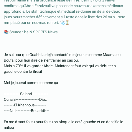
l’espoir renaît mais la prudence reste de mise. beIN SPORTS News
confirme qu’Abde Ezzalzouli va passer de nouveaux examens médicaux
approfondis. Le staff technique et médical se donne un délai de deux
jours pour trancher définitivement s’il reste dans la liste des 26 ou s’il sera
remplacé par un nouveau renfort.
🩺
⏳
📚
Source : beIN SPORTS News.
⠀
Je suis sur que Ouahbi a dejà contacté des joueurs comme Maama ou
Boufal pour leur dire de s'entrainer au cas ou.
Mais a 70% il va garder Abde. Maintenant faut voir qui va débuter a
gauche contre le Brésil
Moi je jouerai comme comme ça
-----------Saibari-----------
Ounahi----------------Diaz
-------El Khannous--------
----Neil----------Bouaddi---
En me disant foutu pour foutu on bloque le coté gauche et on densifie le
milieu