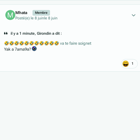
Author stats
Mhata
Membre
Posté(e)
le 8 juin
le 8 juin
il y a 1 minute, Girondin a dit :
🤣
🤣
🤣
🤣
🤣
🤣
🤣
🤣
🤣
🤣
🤣
va te faire soignet
Yak a 7ama9a?
1