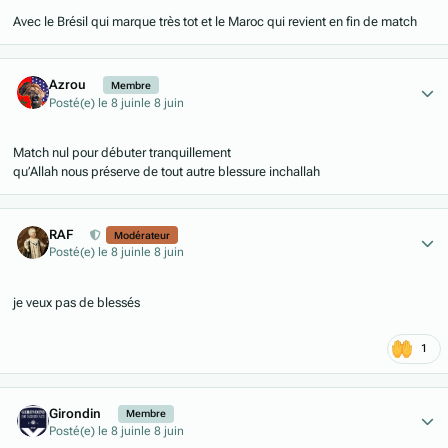
Avec le Brésil qui marque très tot et le Maroc qui revient en fin de match
Author stats
Azrou
Membre
Posté(e)
le 8 juin
le 8 juin
Match nul pour débuter tranquillement
qu’Allah nous préserve de tout autre blessure inchallah
Author stats
RAF
Modérateur
Posté(e)
le 8 juin
le 8 juin
je veux pas de blessés
1
Author stats
Girondin
Membre
Posté(e)
le 8 juin
le 8 juin