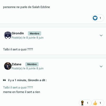
personne ne parle de Salah Eddine
1
Author stats
Girondin
Membre
Posté(e)
le 8 juin
le 8 juin
Talbi il sert a quoi ????
Author stats
Zidane
Membre
Posté(e)
le 8 juin
le 8 juin
il y a 1 minute, Girondin a dit :
Talbi il sert a quoi ????
meme en forme il sert a rien
1
1