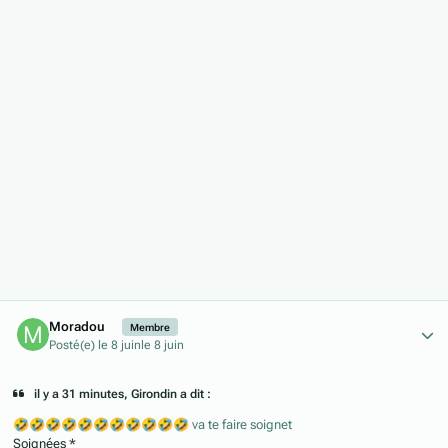
Author stats
Moradou
Membre
Posté(e)
le 8 juin
le 8 juin
il y a 31 minutes, Girondin a dit :
🤣
🤣
🤣
🤣
🤣
🤣
🤣
🤣
🤣
🤣
🤣
va te faire soignet
Soignées *