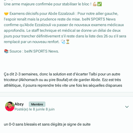
Une arme majeure confirmée pour stabiliser le bloc !
💪🏼
✅
🤝
Examens décisifs pour Abde Ezzalzouli : Pour notre ailier gauche,
l’espoir renaît mais la prudence reste de mise. beIN SPORTS News
confirme qu’Abde Ezzalzouli va passer de nouveaux examens médicaux
approfondis. Le staff technique et médical se donne un délai de deux
jours pour trancher définitivement s’il reste dans la liste des 26 ou s’il sera
remplacé par un nouveau renfort.
🩺
⏳
📚
Source : beIN SPORTS News.
⠀
Ça dit 2-3 semaines, donc la solution est d'écarter Talbi pour un autre
tricoteur (Akhomach ou au pire Boufal) et de garder Abde. Ezz est très
athlétique, il pourra reprendre très vite une fois les séquelles disparues
Author stats
Abzy
Membre
Posté(e)
le 8 juin
le 8 juin
un 0-0 sans blessés et sans dégâts je signe de suite