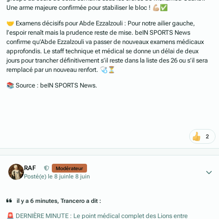
Une arme majeure confirmée pour stabiliser le bloc !
💪🏼
✅
🤝
Examens décisifs pour Abde Ezzalzouli : Pour notre ailier gauche,
l’espoir renaît mais la prudence reste de mise. beIN SPORTS News
confirme qu’Abde Ezzalzouli va passer de nouveaux examens médicaux
approfondis. Le staff technique et médical se donne un délai de deux
jours pour trancher définitivement s’il reste dans la liste des 26 ou s’il sera
remplacé par un nouveau renfort.
🩺
⏳
📚
Source : beIN SPORTS News.
⠀
2
Author stats
RAF
Modérateur
Posté(e)
le 8 juin
le 8 juin
il y a 6 minutes, Trancero a dit :
🚨
DERNIÈRE MINUTE : Le point médical complet des Lions entre