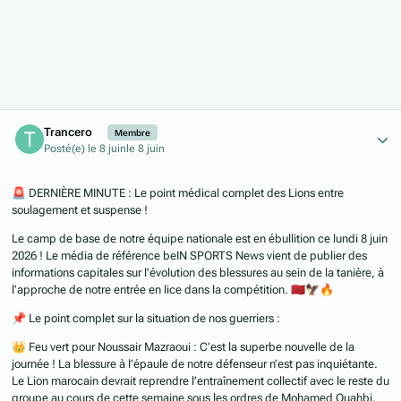
Author stats
Trancero
Membre
Posté(e)
le 8 juin
le 8 juin
🚨
DERNIÈRE MINUTE : Le point médical complet des Lions entre
soulagement et suspense !
Le camp de base de notre équipe nationale est en ébullition ce lundi 8 juin
2026 ! Le média de référence beIN SPORTS News vient de publier des
informations capitales sur l’évolution des blessures au sein de la tanière, à
l’approche de notre entrée en lice dans la compétition.
🇲🇦
🦅
🔥
📌
Le point complet sur la situation de nos guerriers :
👑
Feu vert pour Noussair Mazraoui : C’est la superbe nouvelle de la
journée ! La blessure à l’épaule de notre défenseur n’est pas inquiétante.
Le Lion marocain devrait reprendre l’entraînement collectif avec le reste du
groupe au cours de cette semaine sous les ordres de Mohamed Ouahbi.