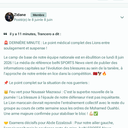
Author stats
Zidane
Membre
Posté(e)
le 8 juin
le 8 juin
il y a 11 minutes, Trancero a dit :
🚨
DERNIÈRE MINUTE : Le point médical complet des Lions entre
soulagement et suspense !
Le camp de base de notre équipe nationale est en ébullition ce lundi 8 juin
2026 ! Le média de référence beIN SPORTS News vient de publier des
informations capitales sur l’évolution des blessures au sein de la tanière, à
l’approche de notre entrée en lice dans la compétition.
🇲🇦
🦅
🔥
📌
Le point complet sur la situation de nos guerriers :
👑
Feu vert pour Noussair Mazraoui : C’est la superbe nouvelle de la
journée ! La blessure à l’épaule de notre défenseur n’est pas inquiétante.
Le Lion marocain devrait reprendre l’entraînement collectif avec le reste du
groupe au cours de cette semaine sous les ordres de Mohamed Ouahbi.
Une arme majeure confirmée pour stabiliser le bloc !
💪🏼
✅
🤝
Examens décisifs pour Abde Ezzalzouli : Pour notre ailier gauche,