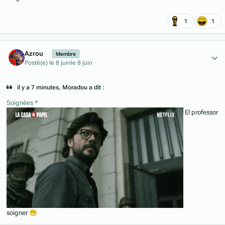
1
1
Author stats
Azrou
Membre
Posté(e)
le 8 juin
le 8 juin
il y a 7 minutes, Moradou a dit :
Soignées *
El professor
soigner
😬