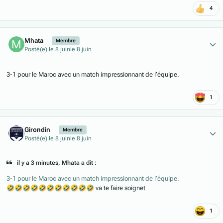
4
Author stats
Mhata
Membre
Posté(e)
le 8 juin
le 8 juin
3-1 pour le Maroc avec un match impressionnant de l’équipe.
1
Author stats
Girondin
Membre
Posté(e)
le 8 juin
le 8 juin
il y a 3 minutes, Mhata a dit :
3-1 pour le Maroc avec un match impressionnant de l’équipe.
🤣
🤣
🤣
🤣
🤣
🤣
🤣
🤣
🤣
🤣
🤣
va te faire soignet
1