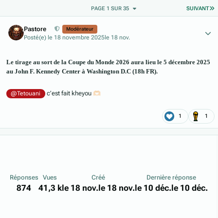
D
PAGE 1 SUR 35
SUIVANT
Author stats
Pastore
Modérateur
Posté(e)
le 18 novembre 2025
le 18 nov.
Le tirage au sort de la Coupe du Monde 2026 aura lieu le 5 décembre 2025
au John F. Kennedy Center à Washington D.C (18h FR).
c’est fait kheyou
🫶🏻
@Tetouani
1
1
Réponses
Vues
Créé
Dernière réponse
874
41,3 k
le 18 nov.
le 18 nov.
le 10 déc.
le 10 déc.