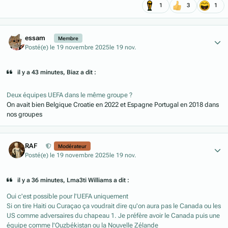
1
3
1
Author stats
essam
Membre
Posté(e)
le 19 novembre 2025
le 19 nov.
il y a 43 minutes, Biaz a dit :
Deux équipes UEFA dans le même groupe ?
On avait bien Belgique Croatie en 2022 et Espagne Portugal en 2018 dans
nos groupes
Author stats
RAF
Modérateur
Posté(e)
le 19 novembre 2025
le 19 nov.
il y a 36 minutes, Lma3ti Williams a dit :
Oui c'est possible pour l'UEFA uniquement
Si on tire Haiti ou Curaçao ça voudrait dire qu'on aura pas le Canada ou les
US comme adversaires du chapeau 1. Je préfère avoir le Canada puis une
équipe comme l'Ouzbékistan ou la Nouvelle Zélande