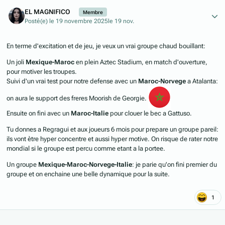
Author stats
EL MAGNIFICO
Membre
Posté(e)
le 19 novembre 2025
le 19 nov.
En terme d'excitation et de jeu, je veux un vrai groupe chaud bouillant:
Un joli
Mexique-Maroc
en plein Aztec Stadium, en match d'ouverture,
pour motiver les troupes.
Suivi d'un vrai test pour notre defense avec un
Maroc-Norvege
a Atalanta:
on aura le support des freres Moorish de Georgie.
Ensuite on fini avec un
Maroc-Italie
pour clouer le bec a Gattuso.
Tu donnes a Regragui et aux joueurs 6 mois pour prepare un groupe pareil:
ils vont ètre hyper concentre et aussi hyper motive. On risque de rater notre
mondial si le groupe est percu comme etant a la portee.
Un groupe
Mexique-Maroc-Norvege-Italie
: je parie qu'on fini premier du
groupe et on enchaine une belle dynamique pour la suite.
1