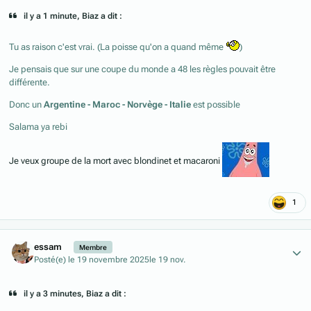
il y a 1 minute, Biaz a dit :
Tu as raison c'est vrai. (La poisse qu'on a quand même
)
Je pensais que sur une coupe du monde a 48 les règles pouvait être
différente.
Donc un
Argentine - Maroc - Norvège - Italie
est possible
Salama ya rebi
Je veux groupe de la mort avec blondinet et macaroni
1
Author stats
essam
Membre
Posté(e)
le 19 novembre 2025
le 19 nov.
il y a 3 minutes, Biaz a dit :