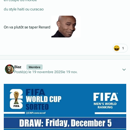
du style haiti ou curacao
On va plutôt se taper Renard
1
Author stats
Biaz
Membre
Posté(e)
le 19 novembre 2025
le 19 nov.