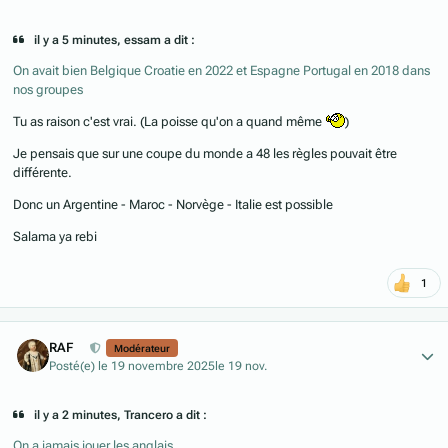
il y a 5 minutes, essam a dit :
On avait bien Belgique Croatie en 2022 et Espagne Portugal en 2018 dans
nos groupes
Tu as raison c'est vrai. (La poisse qu'on a quand même
)
Je pensais que sur une coupe du monde a 48 les règles pouvait être
différente.
Donc un Argentine - Maroc - Norvège - Italie est possible
Salama ya rebi
1
Author stats
RAF
Modérateur
Posté(e)
le 19 novembre 2025
le 19 nov.
il y a 2 minutes, Trancero a dit :
On a jamais jouer les anglais.