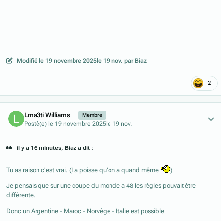
Modifié
le 19 novembre 2025
le 19 nov.
par Biaz
2
Author stats
Lma3ti Williams
Membre
Posté(e)
le 19 novembre 2025
le 19 nov.
il y a 16 minutes, Biaz a dit :
Tu as raison c'est vrai. (La poisse qu'on a quand même
)
Je pensais que sur une coupe du monde a 48 les règles pouvait être
différente.
Donc un Argentine - Maroc - Norvège - Italie est possible