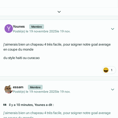
Expand topic overview
Author stats
Younes
Membre
Posté(e)
le 19 novembre 2025
le 19 nov.
j'aimerais bien un chapeau 4 très facile, pour soigner notre goal average
en coupe du monde
du style haiti ou curacao
1
Author stats
essam
Membre
Posté(e)
le 19 novembre 2025
le 19 nov.
il y a 10 minutes, Younes a dit :
j'aimerais bien un chapeau 4 très facile, pour soigner notre goal average
en coupe du monde