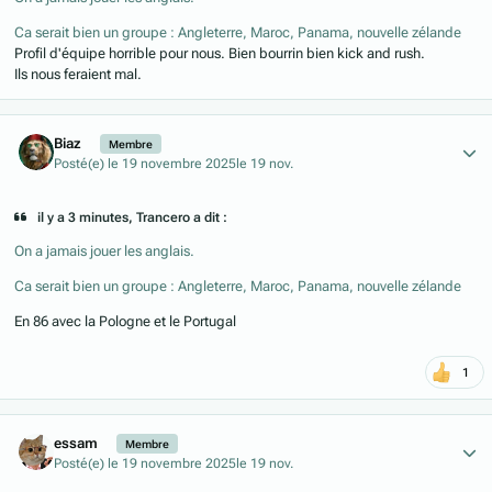
Ca serait bien un groupe : Angleterre, Maroc, Panama, nouvelle zélande
Profil d'équipe horrible pour nous. Bien bourrin bien kick and rush.
Ils nous feraient mal.
Author stats
Biaz
Membre
Posté(e)
le 19 novembre 2025
le 19 nov.
il y a 3 minutes, Trancero a dit :
On a jamais jouer les anglais.
Ca serait bien un groupe : Angleterre, Maroc, Panama, nouvelle zélande
En 86 avec la Pologne et le Portugal
1
Author stats
essam
Membre
Posté(e)
le 19 novembre 2025
le 19 nov.