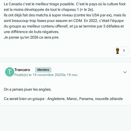
Le Canada c'est le meilleur tirage possible. C'est le pays où la culture foot
est la moins développée de tout le chapeau 1 (+ le 2e).
Ils ont déjà fait des matchs à super niveau (contre les USA par ex), mais ils
sont beaucoup trop lisses pour assurer en CDM. En 2022, c'était l'équipe
du groupe au meilleur contenu offensif, et ça se termine par 3 défaites et
une différence de buts négatives.
Je pense qu'en 2026 ce sera pire.
1
Author stats
Trancero
Membre
Posté(e)
le 19 novembre 2025
le 19 nov.
On a jamais jouer les anglais.
Ca serait bien un groupe : Angleterre, Maroc, Panama, nouvelle zélande