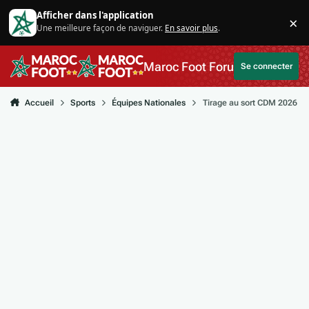
Aller au contenu
Afficher dans l'application
×
Une meilleure façon de naviguer.
En savoir plus
.
Di
Maroc Foot Forum
Se connecter
Accueil
Sports
Équipes Nationales
Tirage au sort CDM 2026