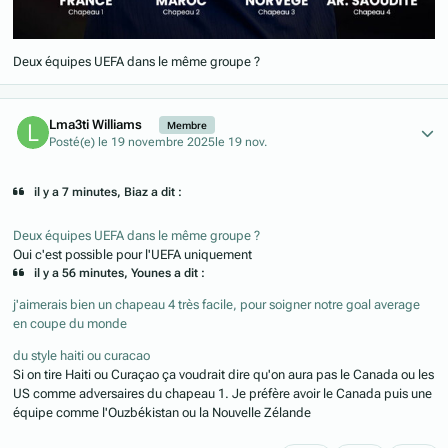
Deux équipes UEFA dans le même groupe ?
Author stats
Lma3ti Williams
Membre
Posté(e)
le 19 novembre 2025
le 19 nov.
il y a 7 minutes, Biaz a dit :
Deux équipes UEFA dans le même groupe ?
Oui c'est possible pour l'UEFA uniquement
il y a 56 minutes, Younes a dit :
j'aimerais bien un chapeau 4 très facile, pour soigner notre goal average
en coupe du monde
du style haiti ou curacao
Si on tire Haiti ou Curaçao ça voudrait dire qu'on aura pas le Canada ou les
US comme adversaires du chapeau 1. Je préfère avoir le Canada puis une
équipe comme l'Ouzbékistan ou la Nouvelle Zélande