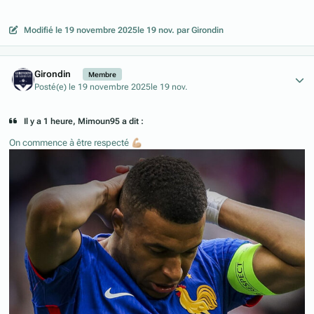
Modifié
le 19 novembre 2025
le 19 nov.
par Girondin
Author stats
Girondin
Membre
Posté(e)
le 19 novembre 2025
le 19 nov.
Il y a 1 heure, Mimoun95 a dit :
On commence à être respecté
💪🏼