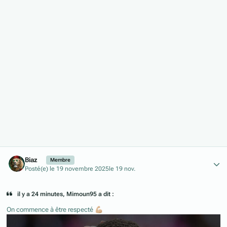
Author stats
Biaz
Membre
Posté(e)
le 19 novembre 2025
le 19 nov.
il y a 24 minutes, Mimoun95 a dit :
On commence à être respecté
💪🏼