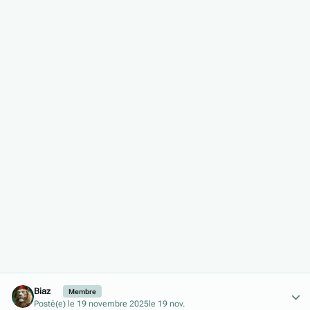
Author stats
Biaz
Membre
Posté(e)
le 19 novembre 2025
le 19 nov.