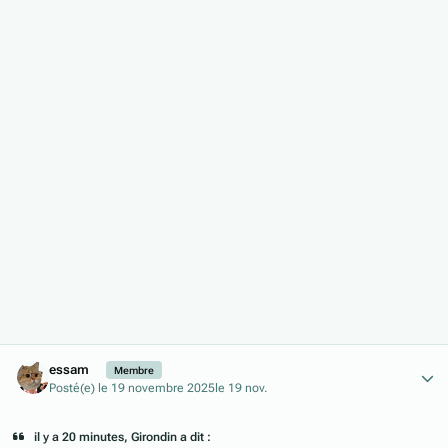
Author stats
essam
Membre
Posté(e)
le 19 novembre 2025
le 19 nov.
il y a 20 minutes, Girondin a dit :