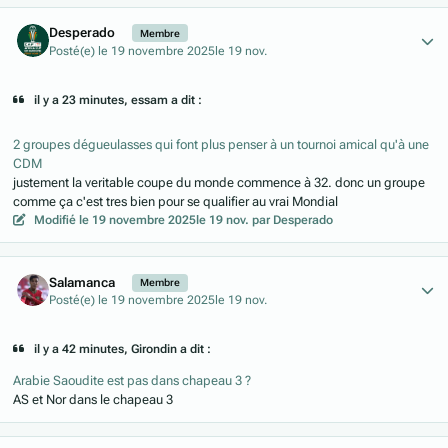
Author stats
Desperado
Membre
Posté(e)
le 19 novembre 2025
le 19 nov.
il y a 23 minutes, essam a dit :
2 groupes dégueulasses qui font plus penser à un tournoi amical qu'à une
CDM
justement la veritable coupe du monde commence à 32. donc un groupe
comme ça c'est tres bien pour se qualifier au vrai Mondial
Modifié
le 19 novembre 2025
le 19 nov.
par Desperado
Author stats
Salamanca
Membre
Posté(e)
le 19 novembre 2025
le 19 nov.
il y a 42 minutes, Girondin a dit :
Arabie Saoudite est pas dans chapeau 3 ?
AS et Nor dans le chapeau 3
Author stats