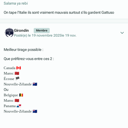
Salama ya rebi
On tape l'Italie ils sont vraiment mauvais surtout s'ils gardent Gattuso
Author stats
Girondin
Membre
Posté(e)
le 19 novembre 2025
le 19 nov.
Meilleur tirage possible :
Que préférez-vous entre ces 2 :
Canada
🇨🇦
Maroc
🇲🇦
Écosse
🏴
Nouvelle-Zélande
🇳🇿
Ou
Belgique
🇧🇪
Maroc
🇲🇦
Panama
🇵🇦
Nouvelle-Zélande
🇳🇿