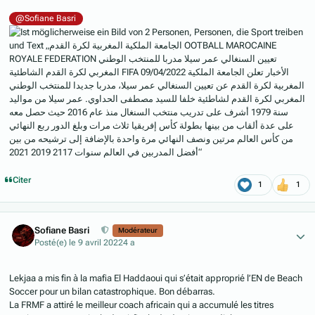
@Sofiane Basri
Citer
1
1
Author stats
Sofiane Basri
Modérateur
Posté(e)
le 9 avril 2022
4 a
Lekjaa a mis fin à la mafia El Haddaoui qui s’était approprié l’EN de Beach
Soccer pour un bilan catastrophique. Bon débarras.
La FRMF a attiré le meilleur coach africain qui a accumulé les titres