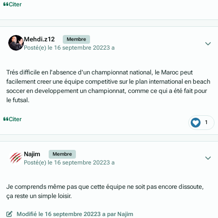
Citer
Author stats
Mehdi.z12
Membre
Posté(e)
le 16 septembre 2022
3 a
Trés difficile en l'absence d'un championnat national, le Maroc peut
facilement creer une équipe competitive sur le plan international en beach
soccer en developpement un championnat, comme ce qui a été fait pour
le futsal.
Citer
1
Author stats
Najim
Membre
Posté(e)
le 16 septembre 2022
3 a
Je comprends même pas que cette équipe ne soit pas encore dissoute,
ça reste un simple loisir.
Modifié
le 16 septembre 2022
3 a
par Najim