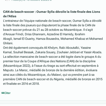
CAN de beach-soccer : Oumar Sylla dévoile la liste finale des Lions
de l'Atlas
L’entraineur de l’équipe nationale de beach-soccer, Oumar Sylla a dévoilé
la liste finale des joueurs qui disputeront la phase finale de la CAN de
beach-soccer prévue du 21 au 28 octobre au Mozambique. Il s'agit
d'Anouar Frindi, Driss Ghannam, Azzedine El Hamidy, Ibrahim
Abagli, Ismail El Ouariry, Hamza Bousedra, Mohamed Khabaz et Mohamed
Ghilani.
Ont été également convoqués Ali Khdym, Rabi Aboutalbi, Yassine
Kamal, Souhail Bessak, Zakaria Souary, Zouhaier Jebbari et Yassir Abada.
La sélection marocaine de beach-soccer a été logée dans le groupe A du
premier tour de la Coupe d'Afrique des Nations (CAN) de la discipline
(Mozambique 2022), à l'issue du tirage au sort effectué en septembre à
Maputo. Le Maroc, médaillé de bronze de la dernière édition, évoluera
ainsi aux côtés du Mozambique, du Malawi, qui va prendre part à sa
première CAN de beach-soccer et du Nigeria, médaillé de bronze en 2015
et finaliste en 2016 et 2018.
Citer
Author stats