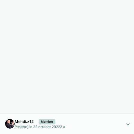
Author stats
Mehdi.z12
Membre
Posté(e)
le 22 octobre 2022
3 a