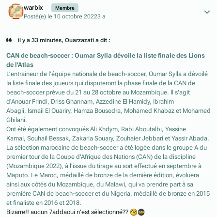
warbix
Membre
Posté(e)
le 10 octobre 2022
3 a
il y a 33 minutes, Ouarzazati a dit :
CAN de beach-soccer : Oumar Sylla dévoile la liste finale des Lions
de l'Atlas
L’entraineur de l’équipe nationale de beach-soccer, Oumar Sylla a dévoilé
la liste finale des joueurs qui disputeront la phase finale de la CAN de
beach-soccer prévue du 21 au 28 octobre au Mozambique. Il s'agit
d'Anouar Frindi, Driss Ghannam, Azzedine El Hamidy, Ibrahim
Abagli, Ismail El Ouariry, Hamza Bousedra, Mohamed Khabaz et Mohamed
Ghilani.
Ont été également convoqués Ali Khdym, Rabi Aboutalbi, Yassine
Kamal, Souhail Bessak, Zakaria Souary, Zouhaier Jebbari et Yassir Abada.
La sélection marocaine de beach-soccer a été logée dans le groupe A du
premier tour de la Coupe d'Afrique des Nations (CAN) de la discipline
(Mozambique 2022), à l'issue du tirage au sort effectué en septembre à
Maputo. Le Maroc, médaillé de bronze de la dernière édition, évoluera
ainsi aux côtés du Mozambique, du Malawi, qui va prendre part à sa
première CAN de beach-soccer et du Nigeria, médaillé de bronze en 2015
et finaliste en 2016 et 2018.
Bizarre!! aucun 7addaoui n'est sélectionné??