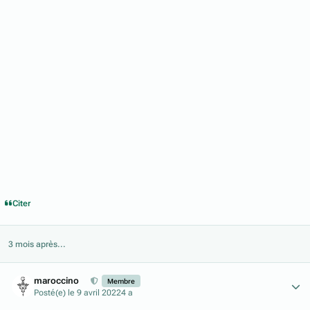
Citer
3 mois après...
Author stats
maroccino
Membre
Posté(e)
le 9 avril 2022
4 a