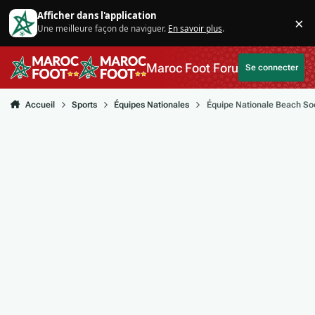
Aller au contenu
Afficher dans l'application
×
Une meilleure façon de naviguer.
En savoir plus
.
Di
Maroc Foot Forum
Se connecter
Accueil
Sports
Équipes Nationales
Équipe Nationale Beach So