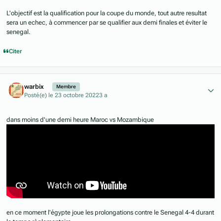
L'objectif est la qualification pour la coupe du monde, tout autre resultat
sera un echec, à commencer par se qualifier aux demi finales et éviter le
senegal.
Citer
Author stats
warbix
Membre
Posté(e)
le 23 octobre 2022
3 a
dans moins d'une demi heure Maroc vs Mozambique
en ce moment l'égypte joue les prolongations contre le Senegal 4-4 durant