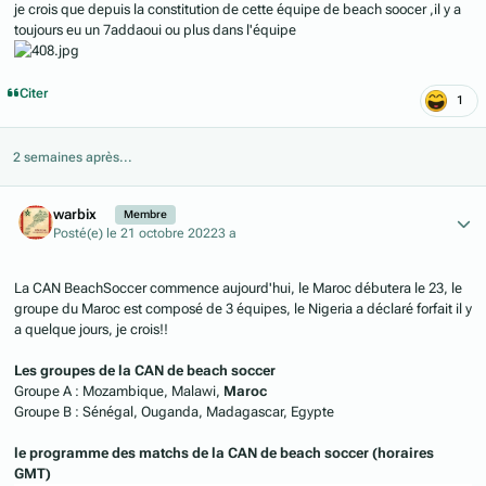
je crois que depuis la constitution de cette équipe de beach soocer ,il y a
toujours eu un 7addaoui ou plus dans l'équipe
Citer
1
2 semaines après...
Author stats
warbix
Membre
Posté(e)
le 21 octobre 2022
3 a
La CAN BeachSoccer commence aujourd'hui, le Maroc débutera le 23, le
groupe du Maroc est composé de 3 équipes, le Nigeria a déclaré forfait il y
a quelque jours, je crois!!
Les groupes de la CAN de beach soccer
Groupe A : Mozambique, Malawi,
Maroc
Groupe B : Sénégal, Ouganda, Madagascar, Egypte
le programme des matchs de la CAN de beach soccer (horaires
GMT)