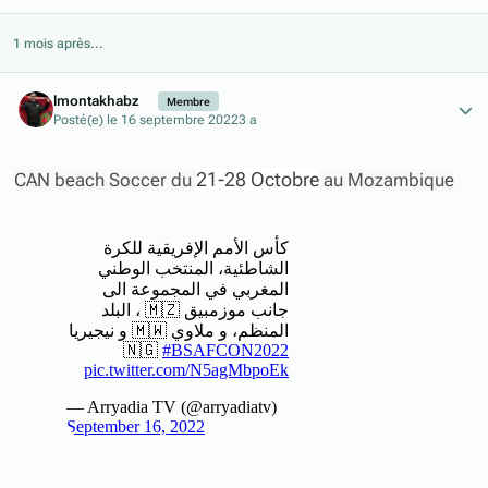
1 mois après...
Author stats
lmontakhabz
Membre
Posté(e)
le 16 septembre 2022
3 a
21-28 Octobre
CAN beach Soccer du
au Mozambique