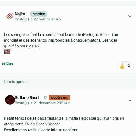
Author stats
Najim
Membre
Posté(e)
le 27 août 2021
4 a
Les sénégalais font la misère à tout le monde (Portugal, Brésil..) au
mondial et des scénarios improbables à chaque matchs. Les voilà
qualifiés pour les 1/2.
Citer
2
3 mois après...
Author stats
Sofiane Basri
Modérateur
Posté(e)
le 21 décembre 2021
4 a
Il était temps de se débarrasser de la mafia Haddaoui qui avait pris en
otage cette EN de Beach Soccer.
Excellente nouvelle si cette info se confirme.