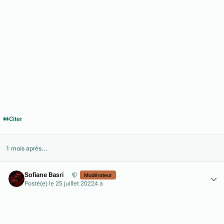
Citer
1 mois après...
Author stats
Sofiane Basri
Modérateur
Posté(e)
le 25 juillet 2022
4 a