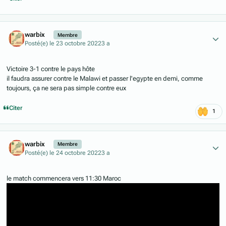
Author stats
warbix
Membre
Posté(e)
le 23 octobre 2022
3 a
Victoire 3-1 contre le pays hôte
il faudra assurer contre le Malawi et passer l'egypte en demi, comme
toujours, ça ne sera pas simple contre eux
Citer
1
Author stats
warbix
Membre
Posté(e)
le 24 octobre 2022
3 a
le match commencera vers 11:30 Maroc