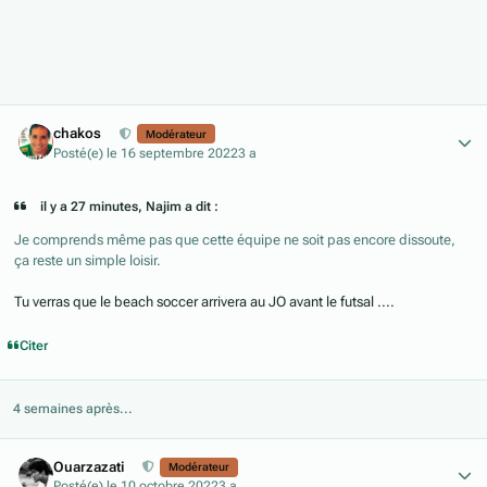
Author stats
chakos
Modérateur
Posté(e)
le 16 septembre 2022
3 a
il y a 27 minutes, Najim a dit :
Je comprends même pas que cette équipe ne soit pas encore dissoute,
ça reste un simple loisir.
Tu verras que le beach soccer arrivera au JO avant le futsal ....
Citer
4 semaines après...
Author stats
Ouarzazati
Modérateur
Posté(e)
le 10 octobre 2022
3 a