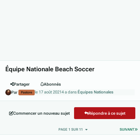
Équipe Nationale Beach Soccer
Partager
Abonnés
le 17 août 2021
4 a
dans
Équipes Nationales
Par
Pastore
Commencer un nouveau sujet
Répondre à ce sujet
D
PAGE 1 SUR 11
SUIVANT
Author stats