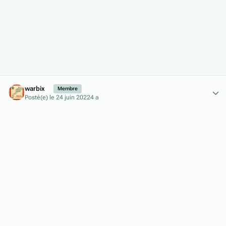
Author stats
warbix
Membre
Posté(e)
le 24 juin 2022
4 a