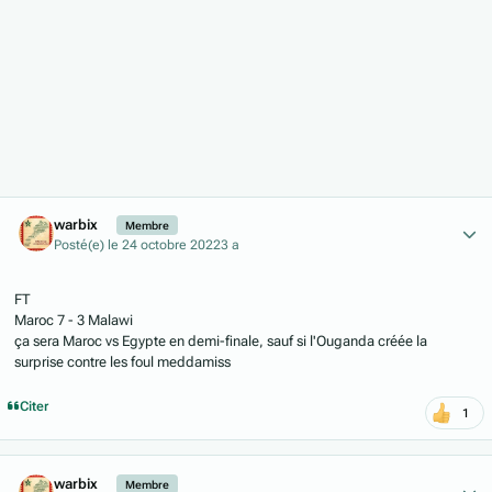
Author stats
warbix
Membre
Posté(e)
le 24 octobre 2022
3 a
FT
Maroc 7 - 3 Malawi
ça sera Maroc vs Egypte en demi-finale, sauf si l'Ouganda créée la
surprise contre les foul meddamiss
Citer
1
Author stats
warbix
Membre