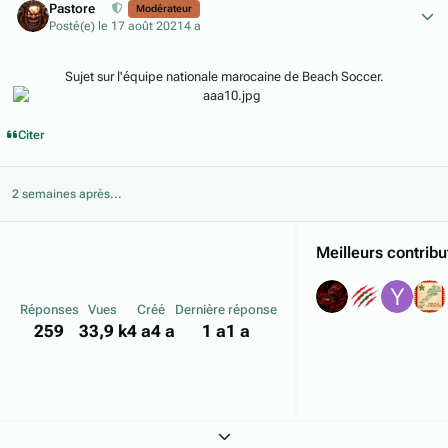
Pastore
Modérateur
Posté(e)
le 17 août 2021
4 a
Sujet sur l'équipe nationale marocaine de Beach Soccer.
Citer
2 semaines après...
Meilleurs contribu
Réponses
Vues
Créé
Dernière réponse
259
33,9 k
4 a
4 a
1 a
1 a
Expand topic overview