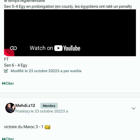
le temps règlementaire
Sen 5-4 Egy en prolongation (en cours), les égyptiens ont raté un penalty
FT
Sen 6 - 4 Egy
Modifié
le 23 octobre 2022
3 a
par warbix
Citer
Author stats
Mehdi.z12
Membre
Posté(e)
le 23 octobre 2022
3 a
victoire du Maroc 3 - 1
Citer