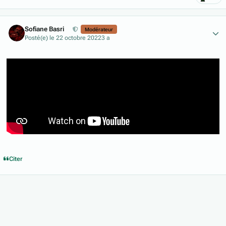
Author stats
Sofiane Basri
Modérateur
Posté(e)
le 22 octobre 2022
3 a
Citer