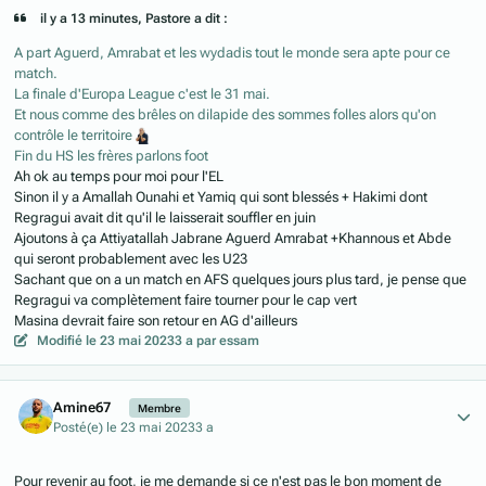
il y a 13 minutes, Pastore a dit :
A part Aguerd, Amrabat et les wydadis tout le monde sera apte pour ce
match.
La finale d'Europa League c'est le 31 mai.
Et nous comme des brêles on dilapide des sommes folles alors qu'on
contrôle le territoire
Fin du HS les frères parlons foot
Ah ok au temps pour moi pour l'EL
Sinon il y a Amallah Ounahi et Yamiq qui sont blessés + Hakimi dont
Regragui avait dit qu'il le laisserait souffler en juin
Ajoutons à ça Attiyatallah Jabrane Aguerd Amrabat +Khannous et Abde
qui seront probablement avec les U23
Sachant que on a un match en AFS quelques jours plus tard, je pense que
Regragui va complètement faire tourner pour le cap vert
Masina devrait faire son retour en AG d'ailleurs
Modifié
le 23 mai 2023
3 a
par essam
Author stats
Amine67
Membre
Posté(e)
le 23 mai 2023
3 a
Pour revenir au foot, je me demande si ce n'est pas le bon moment de