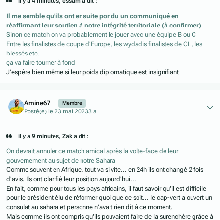
il y a 4 minutes, essam a dit :
Il me semble qu'ils ont ensuite pondu un communiqué en
réaffirmant leur soutien à notre intégrité territoriale (à confirmer)
Sinon ce match on va probablement le jouer avec une équipe B ou C
Entre les finalistes de coupe d'Europe, les wydadis finalistes de CL, les
blessés etc.
ça va faire tourner à fond
J’espère bien même si leur poids diplomatique est insignifiant
Author stats
Amine67
Membre
Posté(e)
le 23 mai 2023
3 a
il y a 9 minutes, Zak a dit :
On devrait annuler ce match amical après la volte-face de leur
gouvernement au sujet de notre Sahara
Comme souvent en Afrique, tout va si vite... en 24h ils ont changé 2 fois
d'avis. Ils ont clarifié leur position aujourd'hui...
En fait, comme pour tous les pays africains, il faut savoir qu'il est difficile
pour le président élu de réformer quoi que ce soit... le cap-vert a ouvert un
consulat au sahara et personne n'avait rien dit à ce moment.
Mais comme ils ont compris qu'ils pouvaient faire de la surenchère grâce à