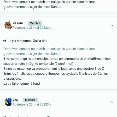
On devrait annuler ce match amical après la volte-face de leur
gouvernement au sujet de notre Sahara
Author stats
essam
Membre
Posté(e)
le 23 mai 2023
3 a
il y a 4 minutes, Zak a dit :
On devrait annuler ce match amical après la volte-face de leur
gouvernement au sujet de notre Sahara
Il me semble qu'ils ont ensuite pondu un communiqué en réaffirmant leur
soutien à notre intégrité territoriale (à confirmer)
Sinon ce match on va probablement le jouer avec une équipe B ou C
Entre les finalistes de coupe d'Europe, les wydadis finalistes de CL, les
blessés etc.
ça va faire tourner à fond
Author stats
Zak
Membre
Posté(e)
le 23 mai 2023
3 a