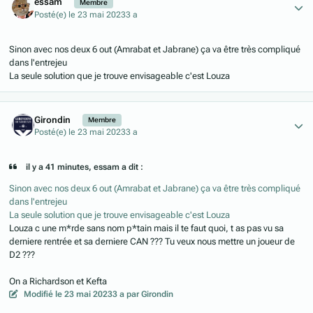
essam
Membre
Posté(e)
le 23 mai 2023
3 a
Sinon avec nos deux 6 out (Amrabat et Jabrane) ça va être très compliqué
dans l'entrejeu
La seule solution que je trouve envisageable c'est Louza
Author stats
Girondin
Membre
Posté(e)
le 23 mai 2023
3 a
il y a 41 minutes, essam a dit :
Sinon avec nos deux 6 out (Amrabat et Jabrane) ça va être très compliqué
dans l'entrejeu
La seule solution que je trouve envisageable c'est Louza
Louza c une m*rde sans nom p*tain mais il te faut quoi, t as pas vu sa
derniere rentrée et sa derniere CAN ??? Tu veux nous mettre un joueur de
D2 ???
On a Richardson et Kefta
Modifié
le 23 mai 2023
3 a
par Girondin