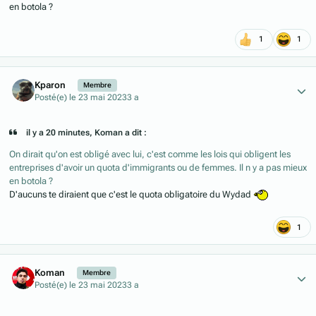
en botola ?
1
1
Author stats
Kparon
Membre
Posté(e)
le 23 mai 2023
3 a
il y a 20 minutes, Koman a dit :
On dirait qu'on est obligé avec lui, c'est comme les lois qui obligent les
entreprises d'avoir un quota d'immigrants ou de femmes. Il n y a pas mieux
en botola ?
D'aucuns te diraient que c'est le quota obligatoire du Wydad
1
Author stats
Koman
Membre
Posté(e)
le 23 mai 2023
3 a