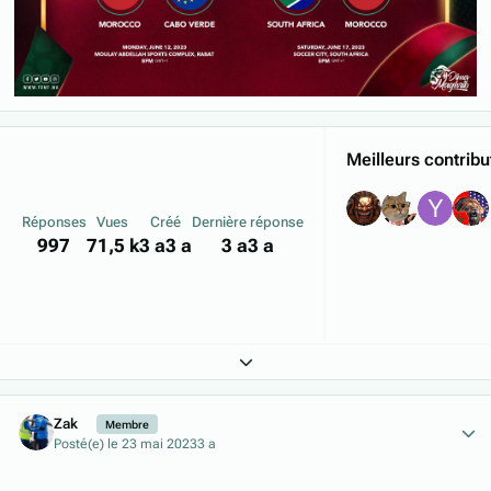
Meilleurs contribu
Réponses
Vues
Créé
Dernière réponse
997
71,5 k
3 a
3 a
3 a
3 a
Expand topic overview
Author stats
Zak
Membre
Posté(e)
le 23 mai 2023
3 a