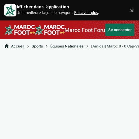
Aller au contenu
Afficher dans l'application
×
Une meilleure façon de naviguer.
En savoir plus
.
Di
Maroc Foot Forum
Se connecter
Accueil
Sports
Équipes Nationales
[Amical] Maroc 0 - 0 Cap-Ve