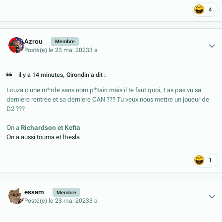
4
Author stats
Azrou
Membre
Posté(e)
le 23 mai 2023
3 a
il y a 14 minutes, Girondin a dit :
Louza c une m*rde sans nom p*tain mais il te faut quoi, t as pas vu sa
derniere rentrée et sa derniere CAN ??? Tu veux nous mettre un joueur de
D2 ???
On a
Richardson et Kefta
On a aussi touma et lbesla
1
Author stats
essam
Membre
Posté(e)
le 23 mai 2023
3 a