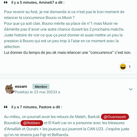
il y a 5 minutes, Amine67 a dit :
Pour revenir au foot, je me demande si ce n'est pas le bon moment de
relancer la concurrence Bouno vs Munir ?
Pour que ça soit clair, Bouno mérite sa place de n°1 mais Munir ne
démérite pas d'avoir une autre chance durant les 2 prochains matchs.
Juste histoire de voir ce que ça peut donner et aussi mettre un peu la
pression à Bouno qui est un peu trop à l'aise en ce moment avec la
sélection.
Lui donner du temps de jeu ok mais relancer une "concurrence" c'est non.
1
Author stats
essam
Membre
Posté(e)
le 23 mai 2023
3 a
il y a 7 minutes, Pastore a dit :
Au milieu, on pourrait avoir les retours de Maleh, Barkok
,
@Ouarzazati
Bourabia
et El Karti car on a personne avec les blessures
@Robben
d'Amallah et Ounahi + les joueurs qui joueront la CAN U23. J'espère juste
qu'on ne reverra pas Fajr et Belhanda.