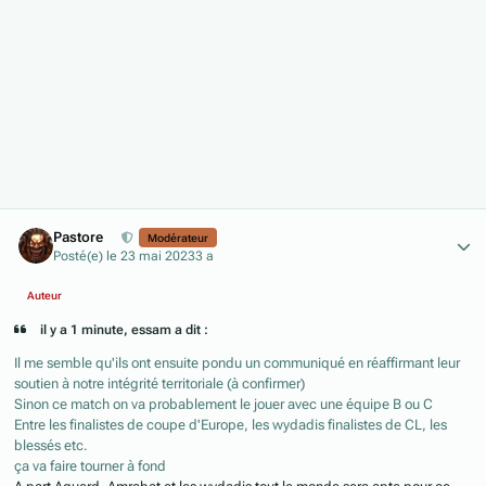
Author stats
Pastore
Modérateur
Posté(e)
le 23 mai 2023
3 a
Auteur
il y a 1 minute, essam a dit :
Il me semble qu'ils ont ensuite pondu un communiqué en réaffirmant leur
soutien à notre intégrité territoriale (à confirmer)
Sinon ce match on va probablement le jouer avec une équipe B ou C
Entre les finalistes de coupe d'Europe, les wydadis finalistes de CL, les
blessés etc.
ça va faire tourner à fond