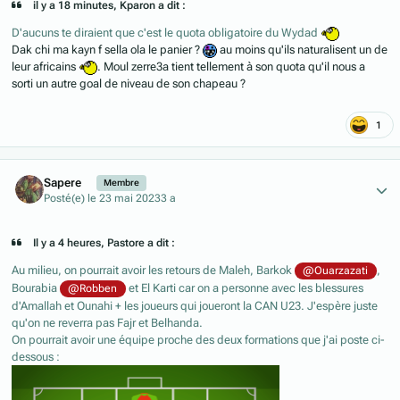
il y a 18 minutes, Kparon a dit :
D'aucuns te diraient que c'est le quota obligatoire du Wydad
Dak chi ma kayn f sella ola le panier ?
au moins qu'ils naturalisent un de
leur africains
. Moul zerre3a tient tellement à son quota qu'il nous a
sorti un autre goal de niveau de son chapeau ?
1
Author stats
Sapere
Membre
Posté(e)
le 23 mai 2023
3 a
Il y a 4 heures, Pastore a dit :
Au milieu, on pourrait avoir les retours de Maleh, Barkok
,
@Ouarzazati
Bourabia
et El Karti car on a personne avec les blessures
@Robben
d'Amallah et Ounahi + les joueurs qui joueront la CAN U23. J'espère juste
qu'on ne reverra pas Fajr et Belhanda.
On pourrait avoir une équipe proche des deux formations que j'ai poste ci-
dessous
: