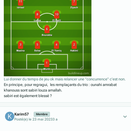
Lui donner du temps de jeu ok mais relancer une "concurrence" c'est non.
En principe, pour regragui, les remplaçants du trio : ounahi amrabat
khanouss sont sabiri louza amallah.
sabiri est également blessé ?
Author stats
Karim57
Membre
Posté(e)
le 23 mai 2023
3 a