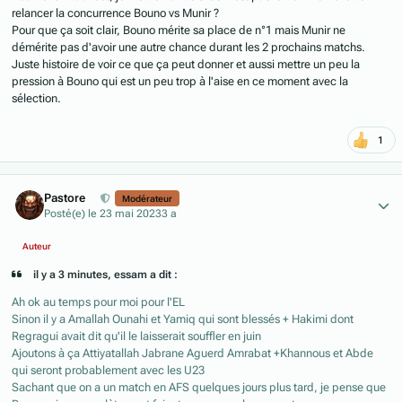
relancer la concurrence Bouno vs Munir ?
Pour que ça soit clair, Bouno mérite sa place de n°1 mais Munir ne
démérite pas d'avoir une autre chance durant les 2 prochains matchs.
Juste histoire de voir ce que ça peut donner et aussi mettre un peu la
pression à Bouno qui est un peu trop à l'aise en ce moment avec la
sélection.
1
Author stats
Pastore
Modérateur
Posté(e)
le 23 mai 2023
3 a
Auteur
il y a 3 minutes, essam a dit :
Ah ok au temps pour moi pour l'EL
Sinon il y a Amallah Ounahi et Yamiq qui sont blessés + Hakimi dont
Regragui avait dit qu'il le laisserait souffler en juin
Ajoutons à ça Attiyatallah Jabrane Aguerd Amrabat +Khannous et Abde
qui seront probablement avec les U23
Sachant que on a un match en AFS quelques jours plus tard, je pense que