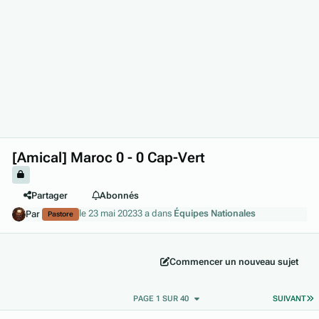
[Amical] Maroc 0 - 0 Cap-Vert
Partager
Abonnés
le 23 mai 2023
3 a
dans
Équipes Nationales
Par
Pastore
Commencer un nouveau sujet
D
PAGE 1 SUR 40
SUIVANT
Author stats