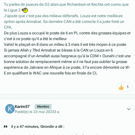
Tu parles de joueurs de D2 alors que Richardson et Kechta ont connu que
la Ligue 2
J'ajoute que c'est pas des milieux défensifs. Louza est notre meilleure
option après Amrabat. Sa dernière CAN a été correcte il a juste foiré un
CPA.
De plus Louza a occupé le poste de 6 en PL contre des grosses équipes et
c'est à ce poste qu'il a été le meilleur
Vahid le plaçait en 8 dans un milieu à 3 mais il est très moyen à ce poste
Si jamais Allah y 7fed Amrabat se blesse à la CAN un Louza en 6
accompagné d'un Amallah aussi hargneux qu'à la CDM + Ounahi c'est une
bonne solution de remplacement même si il ne faut pas oublier la grosse
expérience de Jabrane en Afrique à ce poste, il l'a encore démontré ce W-
E en qualifiant le WAC une nouvelle fois en finale de CL
1
Author stats
Karim57
Membre
Posté(e)
le 23 mai 2023
3 a
il y a 47 minutes, Girondin a dit :