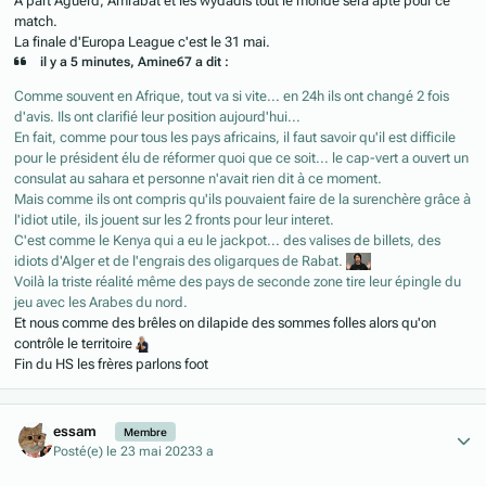
A part Aguerd, Amrabat et les wydadis tout le monde sera apte pour ce
match.
La finale d'Europa League c'est le 31 mai.
il y a 5 minutes, Amine67 a dit :
Comme souvent en Afrique, tout va si vite... en 24h ils ont changé 2 fois
d'avis. Ils ont clarifié leur position aujourd'hui...
En fait, comme pour tous les pays africains, il faut savoir qu'il est difficile
pour le président élu de réformer quoi que ce soit... le cap-vert a ouvert un
consulat au sahara et personne n'avait rien dit à ce moment.
Mais comme ils ont compris qu'ils pouvaient faire de la surenchère grâce à
l'idiot utile, ils jouent sur les 2 fronts pour leur interet.
C'est comme le Kenya qui a eu le jackpot... des valises de billets, des
idiots d'Alger et de l'engrais des oligarques de Rabat.
Voilà la triste réalité même des pays de seconde zone tire leur épingle du
jeu avec les Arabes du nord.
Et nous comme des brêles on dilapide des sommes folles alors qu'on
contrôle le territoire
Fin du HS les frères parlons foot
Author stats
essam
Membre
Posté(e)
le 23 mai 2023
3 a