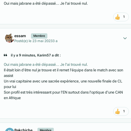
Oui mais jabrane a été dépassé... Je l'ai trouvé nul.
1
Author stats
essam
Membre
Posté(e)
le 23 mai 2023
3 a
il y a 9 minutes, Karim57 a dit :
Oui mais jabrane a été dépassé... Je l'ai trouvé nul.
Il était loin d'être nul je trouve et il remet l'équipe dans le match avec son
assist
Un vrai capitaine avec une sacrée expérience, une nouvelle finale de CL
pour lui
Son profil est très intéressant pour l'EN surtout dans l'optique d'une CAN
en Afrique
1
Author stats
Bakchiche
Membre