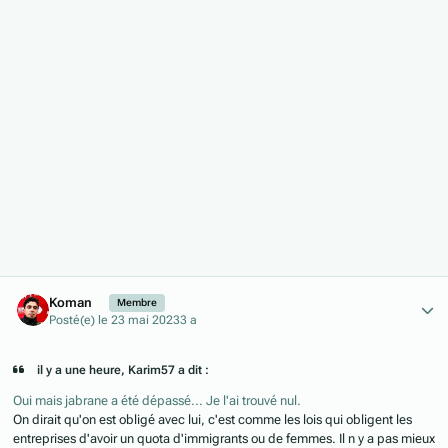
Author stats
Koman
Membre
Posté(e)
le 23 mai 2023
3 a
il y a une heure, Karim57 a dit :
Oui mais jabrane a été dépassé... Je l'ai trouvé nul.
On dirait qu'on est obligé avec lui, c'est comme les lois qui obligent les
entreprises d'avoir un quota d'immigrants ou de femmes. Il n y a pas mieux