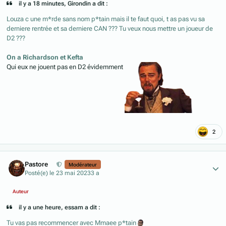
il y a 18 minutes, Girondin a dit :
Louza c une m*rde sans nom p*tain mais il te faut quoi, t as pas vu sa
derniere rentrée et sa derniere CAN ??? Tu veux nous mettre un joueur de
D2 ???
On a Richardson et Kefta
Qui eux ne jouent pas en D2 évidemment
2
Author stats
Pastore
Modérateur
Posté(e)
le 23 mai 2023
3 a
Auteur
il y a une heure, essam a dit :
Tu vas pas recommencer avec Mmaee p*tain