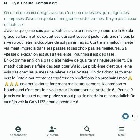
Il y a 1 heure, Koman a dit :
On dirait qu'on est obligé avec lui, c'est comme les lois qui obligent les
entreprises d'avoir un quota d'immigrants ou de femmes. Il n y a pas mieux
en botola ?
J'avoue que je ne suis pas la Botola.... Je connais les joueurs de la Botola
grâce au forum et les expertises qui sont souvent juste. Jabrane n'a pas le
niveau pour être là doublure de sofyan amrabat. Contre mamelodi il a été
vraiment imprécis dans ses passes et ses choix pas les meilleures. Sa
vitesse d'exécution est aussi très lente. Pour moi il est dépassé.
En 6 comme en 9 on a pas d'alternative de qualité malheureusement. Ce
match doit servir a faire des test pour Walid. Le problème c'est que je ne
vois pas chez les jeunes une relève à ces postes. On doit donc se tourner
vers la Botola pour tester et espérer des révélations les prochains mois
🙏
🙏
🙏
🙏
ce dont je doute fortement malheureusement. Richardson et
bouchouari n'ont pas le niveau pour l'instant pour le poste de 6 . Pour le 9
je vois wallouuu et ne me parlez surtout pas de cheddira et hamedallah On
va déjà voir la CAN U23 pour le poste de 6
1
Se connecter
S’inscrire
Rechercher
Menu