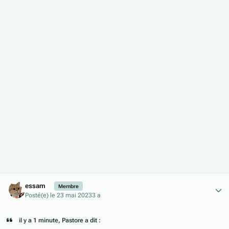
Author stats
essam
Membre
Posté(e)
le 23 mai 2023
3 a
il y a 1 minute, Pastore a dit :