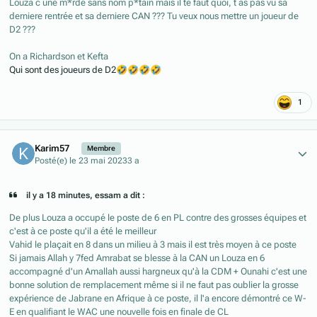
Louza c une m*rde sans nom p*tain mais il te faut quoi, t as pas vu sa
derniere rentrée et sa derniere CAN ??? Tu veux nous mettre un joueur de
D2 ???
On a Richardson et Kefta
Qui sont des joueurs de D2
🤣
🤣
🤣
🤣
1
Author stats
Karim57
Membre
Posté(e)
le 23 mai 2023
3 a
il y a 18 minutes, essam a dit :
De plus Louza a occupé le poste de 6 en PL contre des grosses équipes et
c'est à ce poste qu'il a été le meilleur
Vahid le plaçait en 8 dans un milieu à 3 mais il est très moyen à ce poste
Si jamais Allah y 7fed Amrabat se blesse à la CAN un Louza en 6
accompagné d'un Amallah aussi hargneux qu'à la CDM + Ounahi c'est une
bonne solution de remplacement même si il ne faut pas oublier la grosse
expérience de Jabrane en Afrique à ce poste, il l'a encore démontré ce W-
E en qualifiant le WAC une nouvelle fois en finale de CL