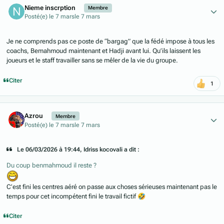
Nieme inscrption
Membre
Posté(e)
le 7 mars
le 7 mars
Je ne comprends pas ce poste de “bargag” que la fédé impose à tous les
coachs, Bemahmoud maintenant et Hadji avant lui. Qu’ils laissent les
joueurs et le staff travailler sans se mêler de la vie du groupe.
Citer
1
Author stats
Azrou
Membre
Posté(e)
le 7 mars
le 7 mars
Le 06/03/2026 à 19:44, Idriss kocovali a dit :
Du coup benmahmoud il reste ?
C’est fini les centres aéré on passe aux choses sérieuses maintenant pas le
temps pour cet incompétent fini le travail fictif
🤣
Citer