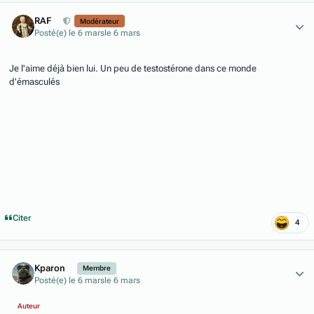
Author stats
RAF
Modérateur
Posté(e)
le 6 mars
le 6 mars
Je l'aime déjà bien lui. Un peu de testostérone dans ce monde
d'émasculés
Citer
4
Author stats
Kparon
Membre
Posté(e)
le 6 mars
le 6 mars
Auteur