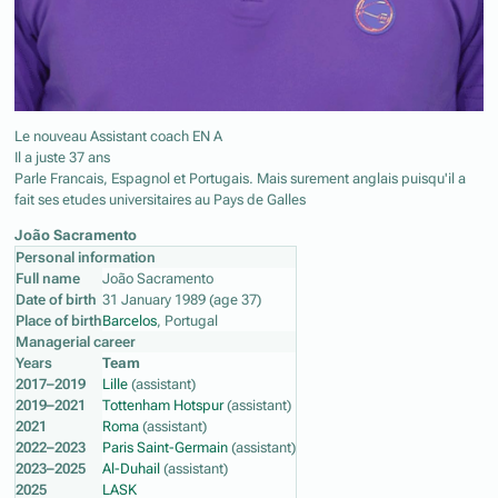
Le nouveau Assistant coach EN A
Il a juste 37 ans
Parle Francais, Espagnol et Portugais. Mais surement anglais puisqu'il a
fait ses etudes universitaires au Pays de Galles
João Sacramento
Personal information
Full name
João Sacramento
Date of birth
31 January 1989 (age 37)
Place of birth
Barcelos
, Portugal
Managerial career
Years
Team
2017–2019
Lille
(assistant)
2019–2021
Tottenham Hotspur
(assistant)
2021
Roma
(assistant)
2022–2023
Paris Saint-Germain
(assistant)
2023–2025
Al-Duhail
(assistant)
2025
LASK