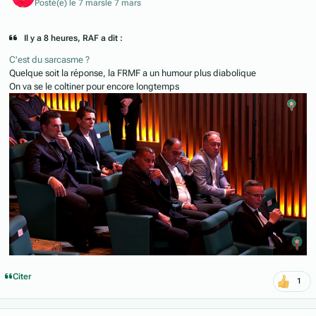
Posté(e)
le 7 mars
le 7 mars
Il y a 8 heures, RAF a dit :
C'est du sarcasme ?
Quelque soit la réponse, la FRMF a un humour plus diabolique
On va se le coltiner pour encore longtemps
Citer
1
Author stats