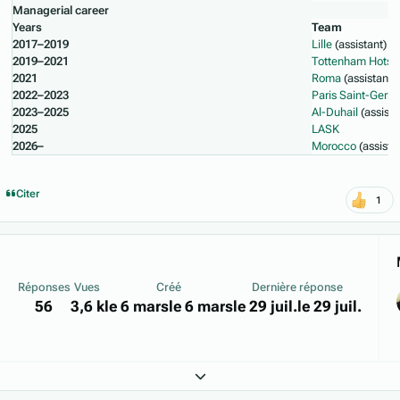
Managerial career
Years
Team
2017–2019
Lille
(assistant)
2019–2021
Tottenham Hotsp
2021
Roma
(assistant)
2022–2023
Paris Saint-Germ
2023–2025
Al-Duhail
(assista
2025
LASK
2026–
Morocco
(assista
Citer
1
Réponses
Vues
Créé
Dernière réponse
56
3,6 k
le 6 mars
le 6 mars
le 29 juil.
le 29 juil.
Expand topic overview