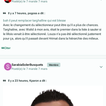
Posté(e)
le 7 mars
le 7 mars
Il y a 7 heures, pogoss a dit :
bah il peut remplacer targhalline qui est blesse
Avec le changement du sélectionneur peut être qu'il a plus de chances.
Targhaline, avec Walid à mon avis, était le premier dans la liste à sauter si
le lillois venait à être sélectionné. Louza n'a pas été sélectionné justement
pour ça, alors qu'il passait devant Hrimat dans la hiérarchie des milieux.
Citer
Author stats
SarabiaSolerBusquets
Membre
Posté(e)
le 7 mars
le 7 mars
Il y a 23 heures, Kparon a dit :