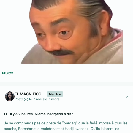
Citer
Author stats
EL MAGNIFICO
Membre
Posté(e)
le 7 mars
le 7 mars
Il y a 2 heures, Nieme inscrption a dit :
Je ne comprends pas ce poste de “bargag” que la fédé impose à tous les
coachs, Bemahmoud maintenant et Hadji avant lui. Qu’ils laissent les