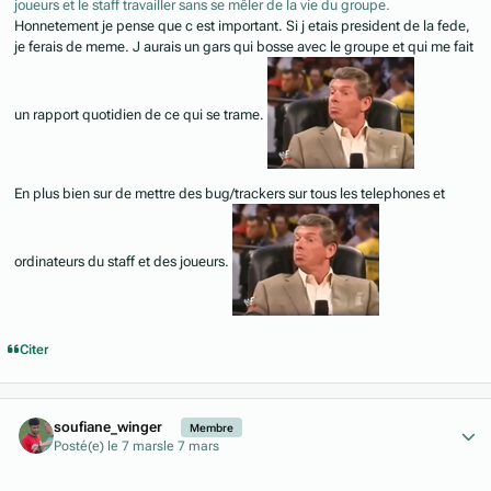
joueurs et le staff travailler sans se mêler de la vie du groupe.
Honnetement je pense que c est important. Si j etais president de la fede,
je ferais de meme. J aurais un gars qui bosse avec le groupe et qui me fait
un rapport quotidien de ce qui se trame.
En plus bien sur de mettre des bug/trackers sur tous les telephones et
ordinateurs du staff et des joueurs.
Citer
Author stats
soufiane_winger
Membre
Posté(e)
le 7 mars
le 7 mars