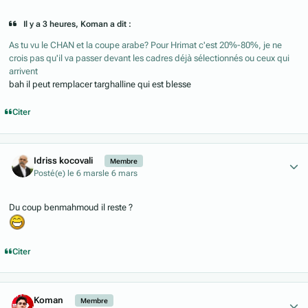
Il y a 3 heures, Koman a dit :
As tu vu le CHAN et la coupe arabe? Pour Hrimat c'est 20%-80%, je ne
crois pas qu'il va passer devant les cadres déjà sélectionnés ou ceux qui
arrivent
bah il peut remplacer targhalline qui est blesse
Citer
Author stats
Idriss kocovali
Membre
Posté(e)
le 6 mars
le 6 mars
Du coup benmahmoud il reste ?
Citer
Author stats
Koman
Membre