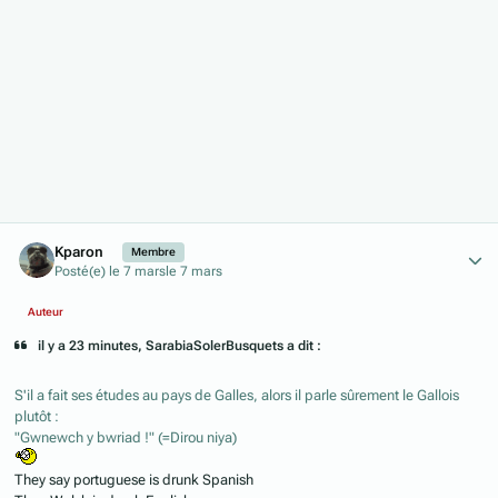
Author stats
Kparon
Membre
Posté(e)
le 7 mars
le 7 mars
Auteur
il y a 23 minutes, SarabiaSolerBusquets a dit :
S'il a fait ses études au pays de Galles, alors il parle sûrement le Gallois
plutôt :
"Gwnewch y bwriad !" (=Dirou niya)
They say portuguese is drunk Spanish