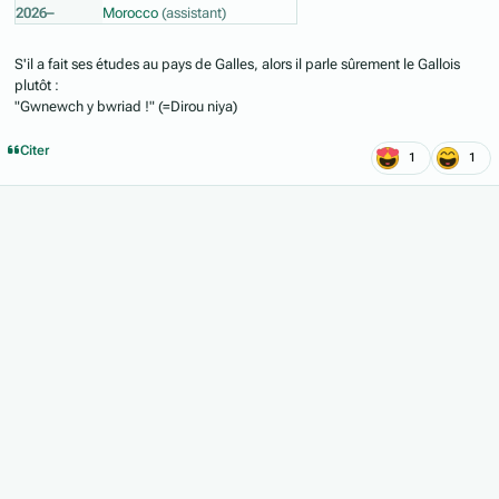
2026–
Morocco
(assistant)
S'il a fait ses études au pays de Galles, alors il parle sûrement le Gallois
plutôt :
"Gwnewch y bwriad !" (=Dirou niya)
Citer
1
1