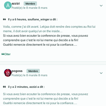
azzizi
Membre
Posté(e)
le 8 mars
le 8 mars
Il y a 6 heures, soufiane_winger a dit :
Voila, comme j'ai dit avant. Lekjaa doit rendre des comptes au Roi lui
meme, il doit avoir quelqu'un on the inside...
Si vous avez bien ecouter la conference de presse, vous pouvez
comprendre que c'est le roi lui meme qui decide a la fin!
Ouahbi remercie directement le roi pour la confiance....
Citer
Author stats
pogoss
Membre
Posté(e)
le 8 mars
le 8 mars
il y a 2 minutes, azzizi a dit :
Si vous avez bien ecouter la conference de presse, vous pouvez
comprendre que c'est le roi lui meme qui decide a la fin!
Ouahbi remercie directement le roi pour la confiance....