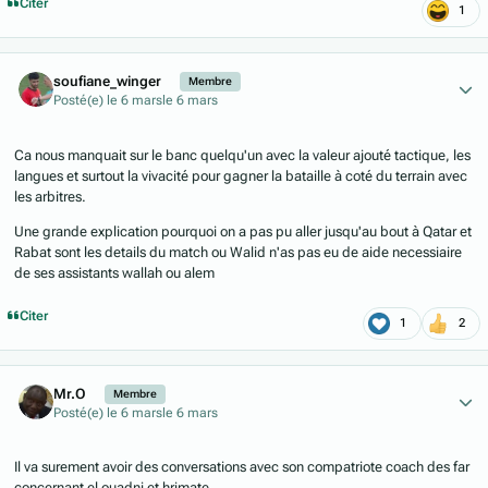
Citer
1
Author stats
soufiane_winger
Membre
Posté(e)
le 6 mars
le 6 mars
Ca nous manquait sur le banc quelqu'un avec la valeur ajouté tactique, les
langues et surtout la vivacité pour gagner la bataille à coté du terrain avec
les arbitres.
Une grande explication pourquoi on a pas pu aller jusqu'au bout à Qatar et
Rabat sont les details du match ou Walid n'as pas eu de aide necessiaire
de ses assistants wallah ou alem
Citer
1
2
Author stats
Mr.O
Membre
Posté(e)
le 6 mars
le 6 mars
Il va surement avoir des conversations avec son compatriote coach des far
concernant el ouadni et hrimate