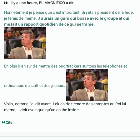
il y a une heure, EL MAGNIFICO a dit :
Honnetement je pense que c est important. Si j etais president de la fede,
je ferais de meme. J
aurais un gars qui bosse avec le groupe et qui
me fait un rapport quotidien de ce qui se trame.
En plus bien sur de mettre des bug/trackers sur tous les telephones et
ordinateurs du staff et des joueurs.
Voila, comme j'ai dit avant. Lekjaa doit rendre des comptes au Roi lui
meme, il doit avoir quelqu'un on the inside...
Citer
Author stats