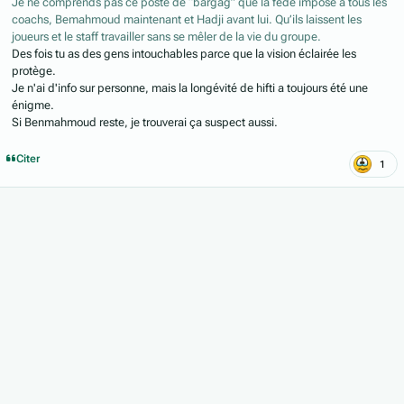
Je ne comprends pas ce poste de “bargag” que la fédé impose à tous les
coachs, Bemahmoud maintenant et Hadji avant lui. Qu’ils laissent les
joueurs et le staff travailler sans se mêler de la vie du groupe.
Des fois tu as des gens intouchables parce que la vision éclairée les
protège.
Je n'ai d'info sur personne, mais la longévité de hifti a toujours été une
énigme.
Si Benmahmoud reste, je trouverai ça suspect aussi.
Citer
1