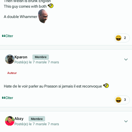
Then Welsh is drunk English
This guy comes with both
A double Whammer
Citer
2
Author stats
Kparon
Membre
Posté(e)
le 7 mars
le 7 mars
Auteur
Hate de le voir parler au Prasson si jamais il est reconvoque
Citer
3
Author stats
Abzy
Membre
Posté(e)
le 7 mars
le 7 mars