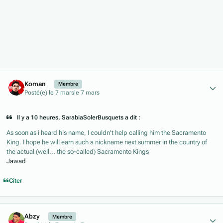
Author stats
Koman
Membre
Posté(e)
le 7 mars
le 7 mars
Il y a 10 heures, SarabiaSolerBusquets a dit :
As soon as i heard his name, I couldn't help calling him the Sacramento
King. I hope he will earn such a nickname next summer in the country of
the actual (well... the so-called) Sacramento Kings
Jawad
Citer
Author stats
Abzy
Membre