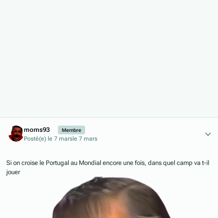
Author stats
moms93
Membre
Posté(e)
le 7 mars
le 7 mars
Si on croise le Portugal au Mondial encore une fois, dans quel camp va t-il
jouer