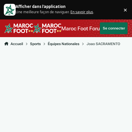
Aller au contenu
Afficher dans l'application
×
Une meilleure façon de naviguer.
En savoir plus
.
Di
Maroc Foot Forum
Se connecter
Accueil
Sports
Équipes Nationales
Joao SACRAMENTO