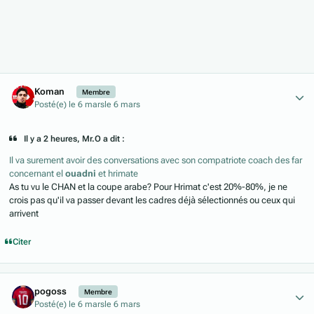
Author stats
Koman
Membre
Posté(e)
le 6 mars
le 6 mars
Il y a 2 heures, Mr.O a dit :
Il va surement avoir des conversations avec son compatriote coach des far
concernant el
ouadni
et hrimate
As tu vu le CHAN et la coupe arabe? Pour Hrimat c'est 20%-80%, je ne
crois pas qu'il va passer devant les cadres déjà sélectionnés ou ceux qui
arrivent
Citer
Author stats
pogoss
Membre
Posté(e)
le 6 mars
le 6 mars