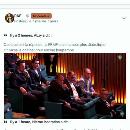
Author stats
RAF
Modérateur
Posté(e)
le 7 mars
le 7 mars
Il y a 2 heures, Abzy a dit :
Quelque soit la réponse, la FRMF a un humour plus diabolique
On va se le coltiner pour encore longtemps
Il y a 1 heure, Nieme inscrption a dit :