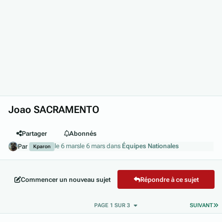
Joao SACRAMENTO
Partager
Abonnés
le 6 mars
le 6 mars
dans
Équipes Nationales
Par
Kparon
Commencer un nouveau sujet
Répondre à ce sujet
D
PAGE 1 SUR 3
SUIVANT
Author stats