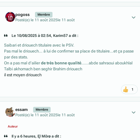
Author stats
pogoss
Membre
Posté(e)
le 11 août 2025
le 11 août
Le 10/08/2025 à 02:54, Karim57 a dit :
Saibari et driouech titulaire avec le PSV.
Pas mal le driouech... à lui de confirmer sa place de titulaire...et ça passe
par des stats.
On a pas mal d'ailier
de très bonne qualité
......abde sahraoui aboukhlal
Talbi akhomach ben seghir Brahim driouech
il est moyen driouech
1
Author stats
essam
Membre
Posté(e)
le 11 août 2025
le 11 août
Auteur
Il y a 6 heures, Ęl Mõrø a dit :