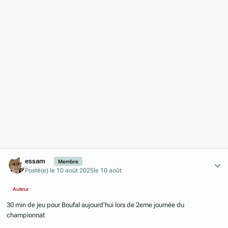
Author stats
essam
Membre
Posté(e)
le 10 août 2025
le 10 août
Auteur
30 min de jeu pour Boufal aujourd'hui lors de 2eme journée du
t
championna