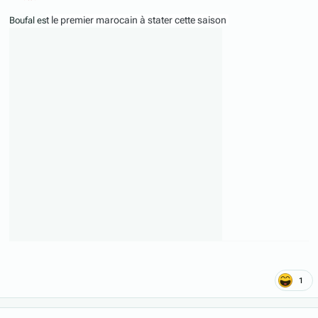
t le premier marocain à stater cette saison
Boufal es
1
Author stats