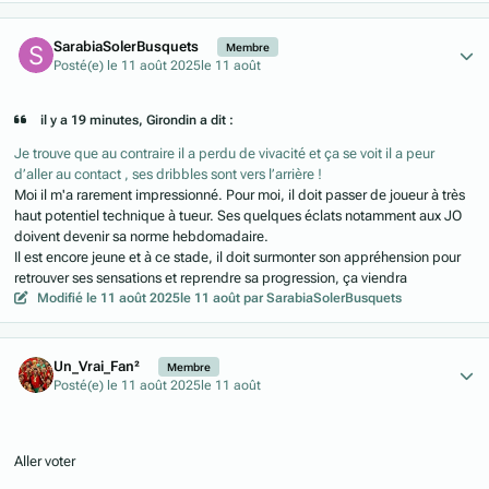
Author stats
SarabiaSolerBusquets
Membre
Posté(e)
le 11 août 2025
le 11 août
il y a 19 minutes, Girondin a dit :
Je trouve que au contraire il a perdu de vivacité et ça se voit il a peur
d’aller au contact , ses dribbles sont vers l’arrière !
Moi il m'a rarement impressionné. Pour moi, il doit passer de joueur à très
haut potentiel technique à tueur. Ses quelques éclats notamment aux JO
doivent devenir sa norme hebdomadaire.
Il est encore jeune et à ce stade, il doit surmonter son appréhension pour
retrouver ses sensations et reprendre sa progression, ça viendra
Modifié
le 11 août 2025
le 11 août
par SarabiaSolerBusquets
Author stats
Un_Vrai_Fan²
Membre
Posté(e)
le 11 août 2025
le 11 août
Aller voter