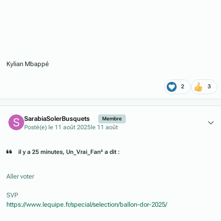
Kylian Mbappé
2
3
Author stats
SarabiaSolerBusquets
Membre
Posté(e)
le 11 août 2025
le 11 août
il y a 25 minutes, Un_Vrai_Fan² a dit :
Aller voter
SVP
https://www.lequipe.fr/special/selection/ballon-dor-2025/