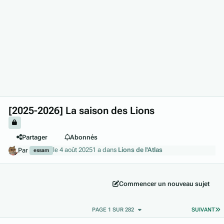
[2025-2026] La saison des Lions
Partager
Abonnés
le 4 août 2025
1 a
dans
Lions de l'Atlas
Par
essam
Commencer un nouveau sujet
D
PAGE 1 SUR 282
SUIVANT
Author stats