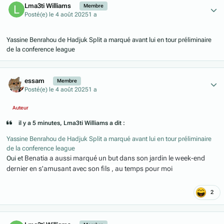
Lma3ti Williams
Membre
Posté(e)
le 4 août 2025
1 a
Yassine Benrahou de Hadjuk Split a marqué avant lui en tour préliminaire
de la conference league
Author stats
essam
Membre
Posté(e)
le 4 août 2025
1 a
Auteur
il y a 5 minutes, Lma3ti Williams a dit :
Yassine Benrahou de Hadjuk Split a marqué avant lui en tour préliminaire
de la conference league
t Benatia a aussi marqué un but dans son jardin le week-end
Oui e
dernier en s'amusant avec son fils , au temps pour moi
2
Author stats