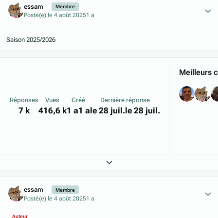
essam
Membre
Posté(e)
le 4 août 2025
1 a
Saison 2025/2026
Meilleurs c
Réponses
Vues
Créé
Dernière réponse
7 k
416,6 k
1 a
1 a
le 28 juil.
le 28 juil.
Expand topic overview
Author stats
essam
Membre
Posté(e)
le 4 août 2025
1 a
Auteur