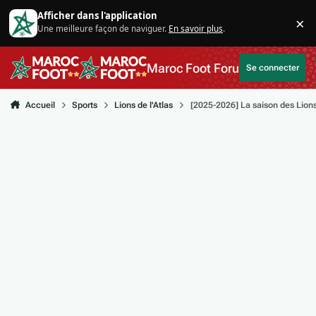
Aller au contenu
Afficher dans l'application
×
Une meilleure façon de naviguer.
En savoir plus
.
Di
Maroc Foot Forum
Se connecter
Accueil
Sports
Lions de l'Atlas
[2025-2026] La saison des Lion