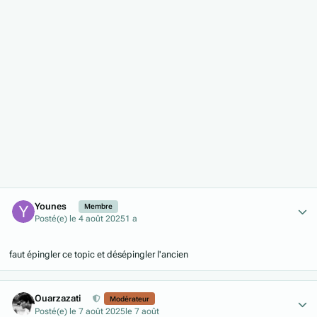
Author stats
Younes
Membre
Posté(e)
le 4 août 2025
1 a
faut épingler ce topic et désépingler l'ancien
Author stats
Ouarzazati
Modérateur
Posté(e)
le 7 août 2025
le 7 août