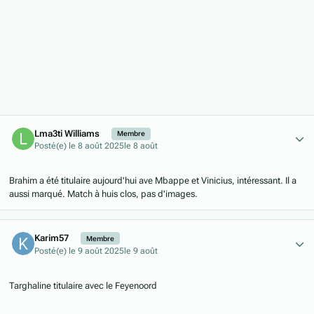
Author stats
Lma3ti Williams
Membre
Posté(e)
le 8 août 2025
le 8 août
Brahim a été titulaire aujourd'hui ave Mbappe et Vinicius, intéressant. Il a
aussi marqué. Match à huis clos, pas d'images.
Author stats
Karim57
Membre
Posté(e)
le 9 août 2025
le 9 août
Targhaline titulaire avec le Feyenoord