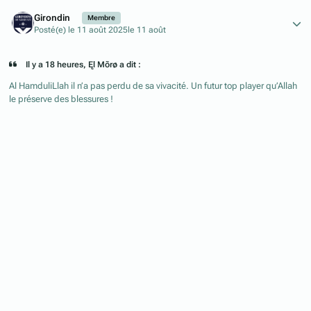
Author stats
Girondin
Membre
Posté(e)
le 11 août 2025
le 11 août
Il y a 18 heures, Ęl Mõrø a dit :
Al HamduliLlah il n’a pas perdu de sa vivacité. Un futur top player qu’Allah
le préserve des blessures !