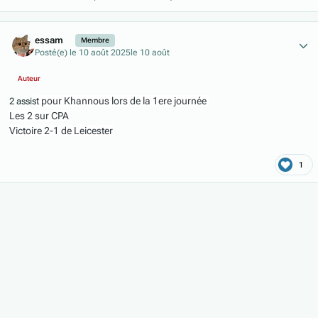
Author stats
essam
Membre
Posté(e)
le 10 août 2025
le 10 août
Auteur
t pour Khannous lors de la 1ere journée
2 assis
Les 2 sur CPA
Victoire 2-1 de Leicester
1