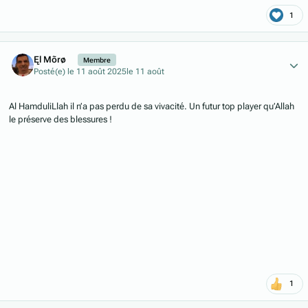
1
Author stats
Ęl Mõrø
Membre
Posté(e)
le 11 août 2025
le 11 août
Al HamduliLlah il n’a pas perdu de sa vivacité. Un futur top player qu’Allah
le préserve des blessures !
1