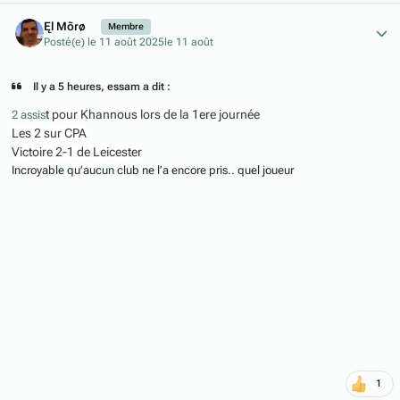
Author stats
Ęl Mõrø
Membre
Posté(e)
le 11 août 2025
le 11 août
Il y a 5 heures, essam a dit :
t pour Khannous lors de la 1ere journée
2 assis
Les 2 sur CPA
Victoire 2-1 de Leicester
Incroyable qu’aucun club ne l’a encore pris.. quel joueur
1