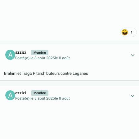
1
Author stats
azzizi
Membre
Posté(e)
le 8 août 2025
le 8 août
Brahim et Tiago Pitarch buteurs contre Leganes
Author stats
azzizi
Membre
Posté(e)
le 8 août 2025
le 8 août