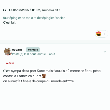
Le 05/08/2025 à 01:02, Younes a dit :
faut épingler ce topic et désépingler l'ancien
C'est fait.
1
Author stats
essam
Membre
Posté(e)
le 8 août 2025
le 8 août
Auteur
t sympa de ta part Kane mais t'aurais dû mettre ce fichu péno
C'es
contre la France en quart
on aurait fait finale de coupe du monde enf**ré