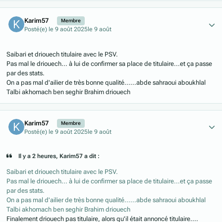
Author stats
Karim57
Membre
Posté(e)
le 9 août 2025
le 9 août
Saibari et driouech titulaire avec le PSV.
Pas mal le driouech... à lui de confirmer sa place de titulaire...et ça passe
par des stats.
On a pas mal d'ailier de très bonne qualité......abde sahraoui aboukhlal
Talbi akhomach ben seghir Brahim driouech
Author stats
Karim57
Membre
Posté(e)
le 9 août 2025
le 9 août
Il y a 2 heures, Karim57 a dit :
Saibari et driouech titulaire avec le PSV.
Pas mal le driouech... à lui de confirmer sa place de titulaire...et ça passe
par des stats.
On a pas mal d'ailier de très bonne qualité......abde sahraoui aboukhlal
Talbi akhomach ben seghir Brahim driouech
Finalement driouech pas titulaire, alors qu'il était annoncé titulaire....