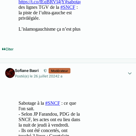
Citer
Author stats
Sofiane Basri
Modérateur
Posté(e)
le 26 juillet 2024
2 a