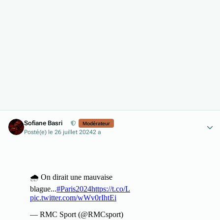
Author stats
Sofiane Basri
Modérateur
Posté(e)
le 26 juillet 2024
2 a