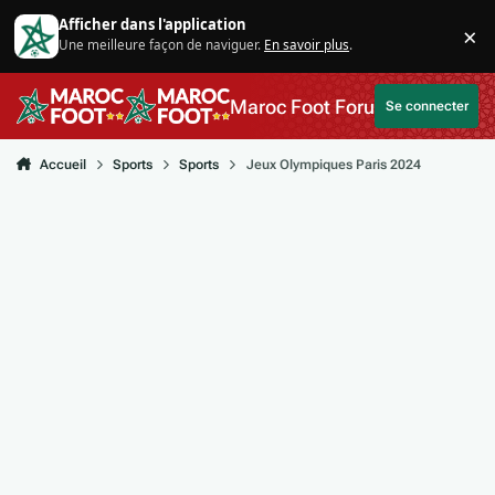
Aller au contenu
Afficher dans l'application
×
Une meilleure façon de naviguer.
En savoir plus
.
Di
Maroc Foot Forum
Se connecter
Accueil
Sports
Sports
Jeux Olympiques Paris 2024