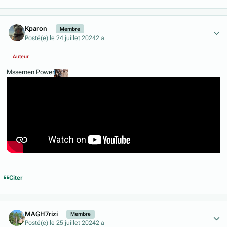
Author stats
Kparon
Membre
Posté(e)
le 24 juillet 2024
2 a
Auteur
Mssemen Power
Citer
Author stats
MAGH7rizi
Membre
Posté(e)
le 25 juillet 2024
2 a