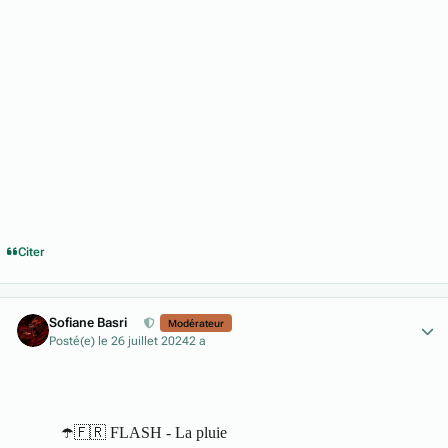
Citer
Author stats
Sofiane Basri
Modérateur
Posté(e)
le 26 juillet 2024
2 a