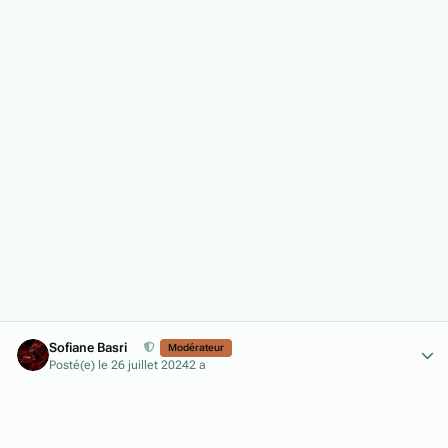
Author stats
Sofiane Basri
Modérateur
Posté(e)
le 26 juillet 2024
2 a