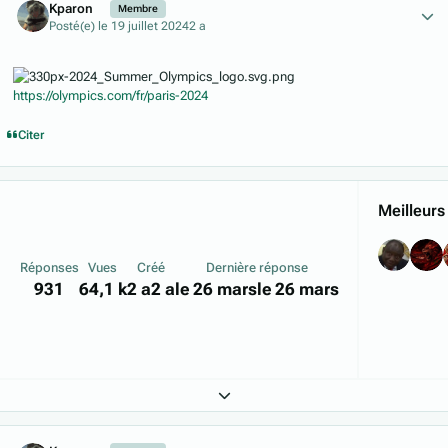
Kparon
Membre
Posté(e)
le 19 juillet 2024
2 a
https://olympics.com/fr/paris-2024
Citer
Meilleurs
Réponses
Vues
Créé
Dernière réponse
931
64,1 k
2 a
2 a
le 26 mars
le 26 mars
Expand topic overview
Author stats