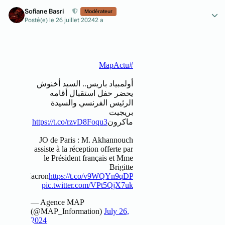
Author stats
Sofiane Basri
Modérateur
Posté(e)
le 26 juillet 2024
2 a