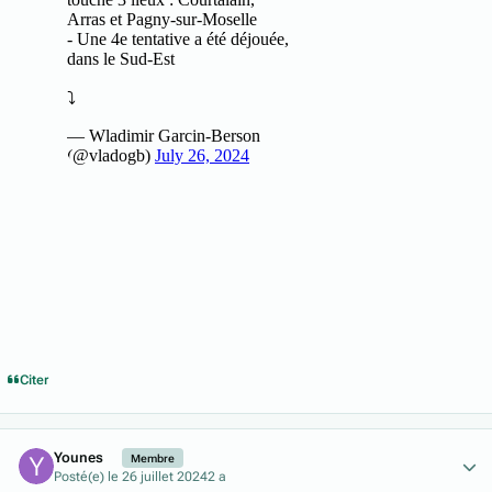
Citer
Author stats
Younes
Membre
Posté(e)
le 26 juillet 2024
2 a