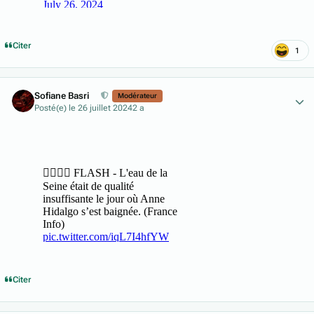
Citer
1
Author stats
Sofiane Basri
Modérateur
Posté(e)
le 26 juillet 2024
2 a
Citer