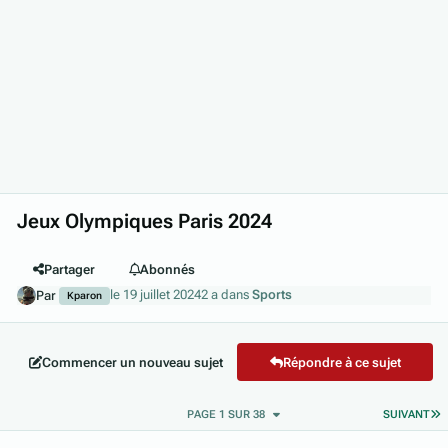
Jeux Olympiques Paris 2024
Partager
Abonnés
le 19 juillet 2024
2 a
dans
Sports
Par
Kparon
Commencer un nouveau sujet
Répondre à ce sujet
D
PAGE 1 SUR 38
SUIVANT
Author stats