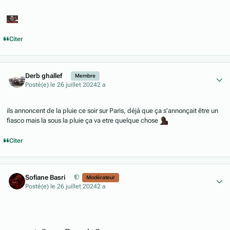
Citer
Author stats
Derb ghallef
Membre
Posté(e)
le 26 juillet 2024
2 a
ils annoncent de la pluie ce soir sur Paris, déjà que ça s'annonçait être un
fiasco mais la sous la pluie ça va etre quelque chose
Citer
Author stats
Sofiane Basri
Modérateur
Posté(e)
le 26 juillet 2024
2 a