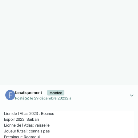
Author stats
fanatiquement
Membre
Posté(e)
le 29 décembre 2023
2 a
Lion de l Atlas 2023 : Bounou
Espoir 2023: Saibari
Lionne de l Atlas: vaisselle
Joueur futsal: connais pas
Entraineur: Regragui