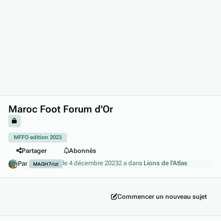
Maroc Foot Forum d'Or
MFFO edition 2023
Partager
Abonnés
le 4 décembre 2023
2 a
dans
Lions de l'Atlas
Par
MAGH7rizi
Commencer un nouveau sujet
Author stats