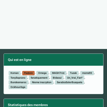
Qui est en ligne
(Afficher la liste complète)
Koman
Pastore
Omega
MAGH7rizi
Tuzak
moms93
TonySoprano
fanatiquement
Bidaoui
Un_Vrai_Fan²
Bundesmaroc
Nieme inscrption
SarabiaSolerBusquets
Ockhouribga
Statistiques des membres