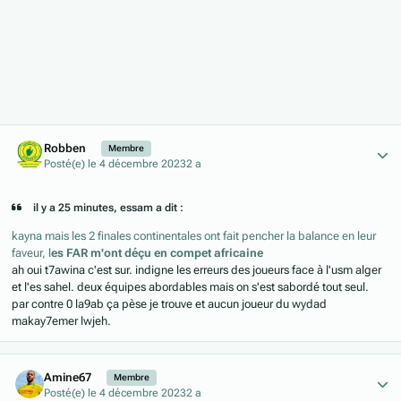
Author stats
Robben
Membre
Posté(e)
le 4 décembre 2023
2 a
il y a 25 minutes, essam a dit :
kayna mais les 2 finales continentales ont fait pencher la balance en leur
faveur, l
es FAR m'ont déçu en compet africaine
ah oui t7awina c'est sur. indigne les erreurs des joueurs face à l'usm alger
et l'es sahel. deux équipes abordables mais on s'est sabordé tout seul.
par contre 0 la9ab ça pèse je trouve et aucun joueur du wydad
makay7emer lwjeh.
Author stats
Amine67
Membre
Posté(e)
le 4 décembre 2023
2 a