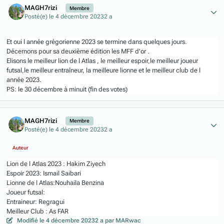
MAGH7rizi
Membre
Posté(e)
le 4 décembre 2023
2 a
Et oui l année grégorienne 2023 se termine dans quelques jours.
Décernons pour sa deuxième édition les MFF d'or .
Elisons le meilleur lion de l Atlas , le meilleur espoir,le meilleur joueur
futsal,le meilleur entraîneur, la meilleure lionne et le meilleur club de l
année 2023.
PS: le 30 décembre à minuit (fin des votes)
Author stats
MAGH7rizi
Membre
Posté(e)
le 4 décembre 2023
2 a
Auteur
Lion de l Atlas 2023 : Hakim Ziyech
Espoir 2023: Ismail Saibari
Lionne de l Atlas:Nouhaila Benzina
Joueur futsal:
Entraineur: Regragui
Meilleur Club : As FAR
Modifié
le 4 décembre 2023
2 a
par MARwac