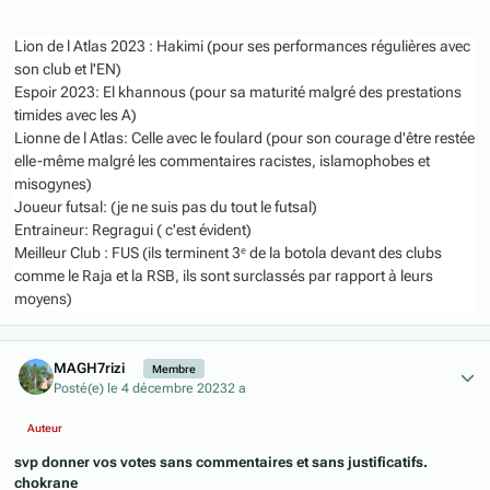
Lion de l Atlas 2023 : Hakimi (pour ses performances régulières avec
son club et l'EN)
Espoir 2023: El khannous (pour sa maturité malgré des prestations
timides avec les A)
Lionne de l Atlas: Celle avec le foulard (pour son courage d'être restée
elle-même malgré les commentaires racistes, islamophobes et
misogynes)
Joueur futsal: (je ne suis pas du tout le futsal)
Entraineur: Regragui ( c'est évident)
Meilleur Club : FUS (ils terminent 3ᵉ de la botola devant des clubs
comme le Raja et la RSB, ils sont surclassés par rapport à leurs
moyens)
Author stats
MAGH7rizi
Membre
Posté(e)
le 4 décembre 2023
2 a
Auteur
svp donner vos votes sans commentaires et sans justificatifs.
chokrane