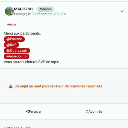
Author stats
MAGH7rizi
Membre
Posté(e)
le 30 décembre 2023
2 a
Auteur
Merci aux participants.
@Pastore
@RAF
@Ouarzazati
@maroccino
Vous pouvez clôturer SVP ce topic.
Ce sujet ne peut plus recevoir de nouvelles réponses.
Partager
Abonnés