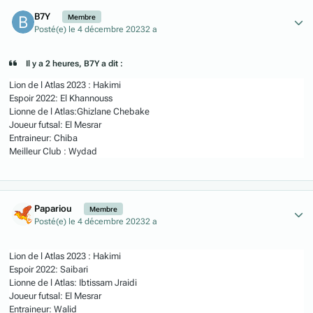
Author stats
B7Y
Membre
Posté(e)
le 4 décembre 2023
2 a
Il y a 2 heures, B7Y a dit :
Lion de l Atlas 2023 : Hakimi
Espoir 2022: El Khannouss
Lionne de l Atlas:Ghizlane Chebake
Joueur futsal: El Mesrar
Entraineur: Chiba
Meilleur Club : Wydad
Author stats
Papariou
Membre
Posté(e)
le 4 décembre 2023
2 a
Lion de l Atlas 2023 : Hakimi
Espoir 2022: Saibari
Lionne de l Atlas: Ibtissam Jraidi
Joueur futsal: El Mesrar
Entraineur: Walid