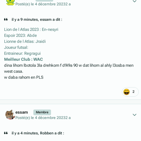
Posté(e)
le 4 décembre 2023
2 a
il y a 9 minutes, essam a dit :
Lion de l Atlas 2023 : En-nesyri
Espoir 2023: Abde
Lionne de l Atlas: Jraidi
Joueur futsal:
Entraineur: Regragui
Meilleur Club : WAC
dina lihom lbotola 3la drehkom f d9i9a 90 w dat lihom al ahly l3osba men
west casa.
w daba rahom en PLS
2
Author stats
essam
Membre
Posté(e)
le 4 décembre 2023
2 a
il y a 4 minutes, Robben a dit :