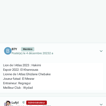
Author stats
B7Y
Membre
Posté(e)
le 4 décembre 2023
2 a
Lion de l Atlas 2023 : Hakimi
Espoir 2022: El Khannouss
Lionne de l Atlas:Ghizlane Chebake
Joueur futsal: El Mesrar
Entraineur: Regragui
Meilleur Club : Wydad
Author stats
Lufyl
Administrateur