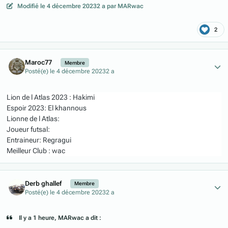
Modifié
le 4 décembre 2023
2 a
par MARwac
2
Author stats
Maroc77
Membre
Posté(e)
le 4 décembre 2023
2 a
Lion
de l Atlas 2023 : Hakimi
Espoir 2023: El khannous
Lionne de l Atlas:
Joueur futsal:
Entraineur: Regragui
Meilleur Club : wac
Author stats
Derb ghallef
Membre
Posté(e)
le 4 décembre 2023
2 a
Il y a 1 heure, MARwac a dit :