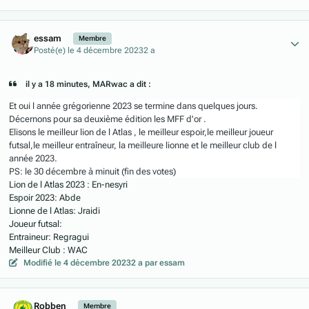
Author stats
essam
Membre
Posté(e)
le 4 décembre 2023
2 a
il y a 18 minutes, MARwac a dit :
Et oui l année grégorienne 2023 se termine dans quelques jours.
Décernons pour sa deuxième édition les MFF d'or .
Elisons le meilleur lion de l Atlas , le meilleur espoir,le meilleur joueur
futsal,le meilleur entraîneur, la meilleure lionne et le meilleur club de l
année 2023.
PS: le 30 décembre à minuit (fin des votes)
Lion de l Atlas 2023 : En-nesyri
Espoir 2023: Abde
Lionne de l Atlas: Jraidi
Joueur futsal:
Entraineur: Regragui
Meilleur Club : WAC
Modifié
le 4 décembre 2023
2 a
par essam
Author stats
Robben
Membre