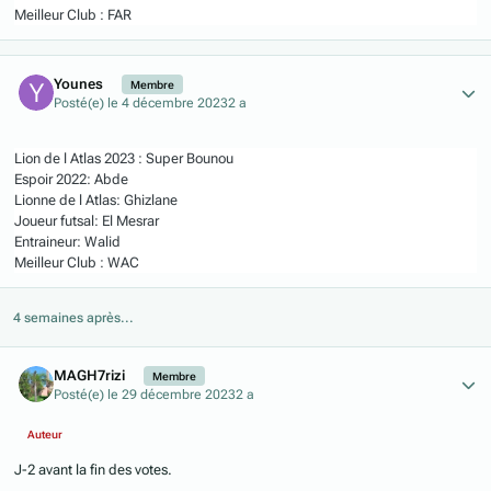
Meilleur Club : FAR
Author stats
Younes
Membre
Posté(e)
le 4 décembre 2023
2 a
Lion de l Atlas 2023 : Super Bounou
Espoir 2022: Abde
Lionne de l Atlas: Ghizlane
Joueur futsal: El Mesrar
Entraineur: Walid
Meilleur Club : WAC
4 semaines après...
Author stats
MAGH7rizi
Membre
Posté(e)
le 29 décembre 2023
2 a
Auteur
J-2 avant la fin des votes.