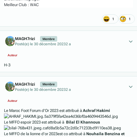
Meilleur Club : WAC
1
1
Author stats
MAGH7rizi
Membre
Posté(e)
le 30 décembre 2023
2 a
Auteur
H-3
Author stats
MAGH7rizi
Membre
Posté(e)
le 30 décembre 2023
2 a
Auteur
Le Maroc Foot Forum d'Or 2023 est attribué à
Achraf Hakimi
Le MFFO espoir 2023 est attribué à
Bilal El Khannous
Le MFFO de la lionne d'or 2023est co attribué à
Nouhaila
Benzina et