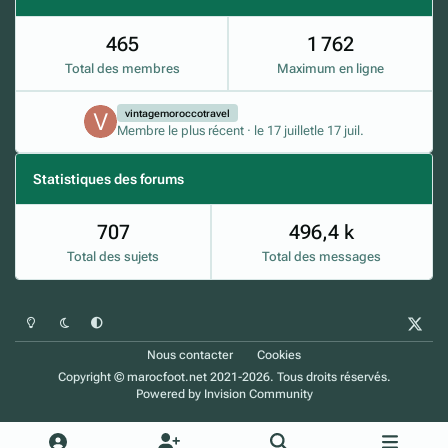
465
1 762
Total des membres
Maximum en ligne
vintagemoroccotravel
Membre le plus récent
·
le 17 juillet
le 17 juil.
Statistiques des forums
707
496,4 k
Total des sujets
Total des messages
Mode clair
Mode sombre
Préférence du système
x
Nous contacter
Cookies
Copyright © marocfoot.net 2021-2026. Tous droits réservés.
Powered by
Invision Community