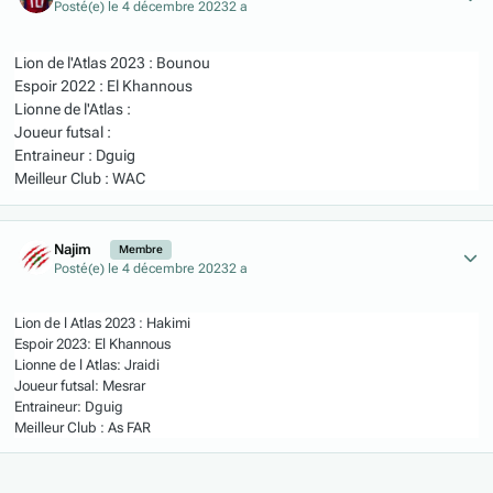
Posté(e)
le 4 décembre 2023
2 a
Lion de l'Atlas 2023 : Bounou
Espoir 2022 : El Khannous
Lionne de l'Atlas :
Joueur futsal :
Entraineur : Dguig
Meilleur Club : WAC
Author stats
Najim
Membre
Posté(e)
le 4 décembre 2023
2 a
Lion de l Atlas 2023 : Hakimi
Espoir 2023: El Khannous
Lionne de l Atlas: Jraidi
Joueur futsal: Mesrar
Entraineur: Dguig
Meilleur Club : As FAR