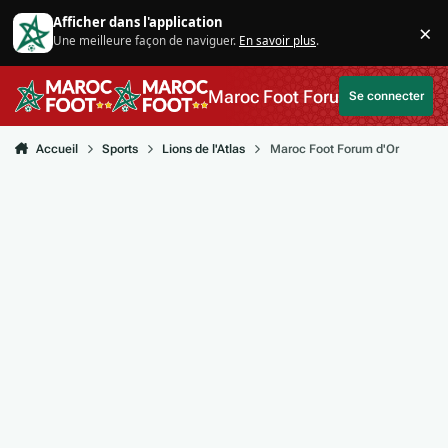
Aller au contenu
Afficher dans l'application
×
Une meilleure façon de naviguer.
En savoir plus
.
Di
Maroc Foot Forum
Se connecter
Accueil
Sports
Lions de l'Atlas
Maroc Foot Forum d'Or