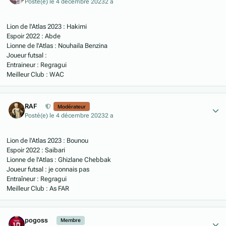
Posté(e)
le 4 décembre 2023
2 a
Lion de l'Atlas 2023 : Hakimi
Espoir 2022 : Abde
Lionne de l'Atlas : Nouhaila Benzina
Joueur futsal :
Entraineur : Regragui
Meilleur Club : WAC
Author stats
RAF
Modérateur
Posté(e)
le 4 décembre 2023
2 a
Lion de l'Atlas 2023 : Bounou
Espoir 2022 : Saibari
Lionne de l'Atlas : Ghizlane Chebbak
Joueur futsal : je connais pas
Entraîneur : Regragui
Meilleur Club : As FAR
Author stats
pogoss
Membre