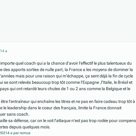
21
4 a
orte quel coach qui a la chance d'avoir l'effectif le plus talentueux du
des apports sorties de nulle part, la France a les moyens de dominer la
d'années mais pour une raison qui m'échappe, ça sent déjà la fin de cycle
 se sont relevés beaucoup trop tôt comme l'Espagne ,l'Italie, le Brésil et
 pays qui ont retardé leurs chutes de 1 ou 2 ans comme la Belgique et le
être l'entraîneur qui enchaîne les titres et ne pas en faire cadeau trop tôt à
e le leadership dans le coeur des français, limite la France donnait
jouer sans coach.
availle sa défense, car on le voit l'attaque n'est pas trop rodée pour compen
ertes depuis quelques mois.
 2021
4 a
par remus