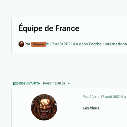
Équipe de France
Par
le 17 août 2021
4 a
dans
Football Internationa
Pastore
DERNIÈRE PAGE
1
2
3
4
5
6
SUIVANT
PAGE 1 SUR 52
Posté(e)
le 17 août 2021
4 a
Les bleus