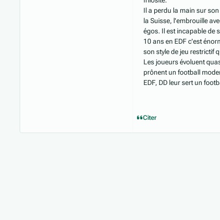
frilosité.
Il a perdu la main sur so
la Suisse, l'embrouille av
égos. Il est incapable de s
10 ans en EDF c'est énorme
son style de jeu restrictif
Les joueurs évoluent qua
prônent un football moderne
EDF, DD leur sert un footb
Citer