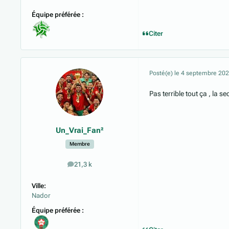
Équipe préférée :
Citer
Posté(e)
le 4 septembre 20
Pas terrible tout ça , la 
Un_Vrai_Fan²
Membre
21,3 k
messages
Ville:
Nador
Équipe préférée :