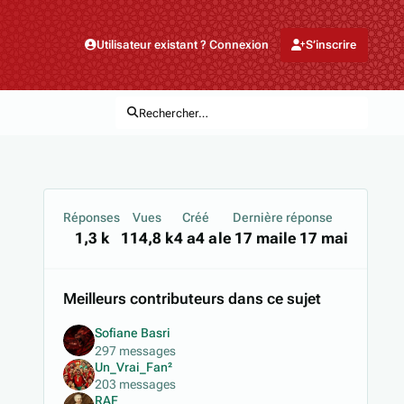
Utilisateur existant ? Connexion
S’inscrire
Rechercher…
Réponses
Vues
Créé
Dernière réponse
1,3 k
114,8 k
4 a
4 a
le 17 mai
le 17 mai
Meilleurs contributeurs dans ce sujet
Sofiane Basri
297 messages
Un_Vrai_Fan²
203 messages
RAF