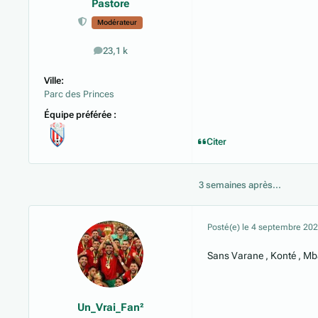
Pastore
Modérateur
23,1 k
messages
Ville:
Parc des Princes
Équipe préférée :
Citer
3 semaines après...
Posté(e)
le 4 septembre 20
Sans Varane , Konté , Mb
Un_Vrai_Fan²