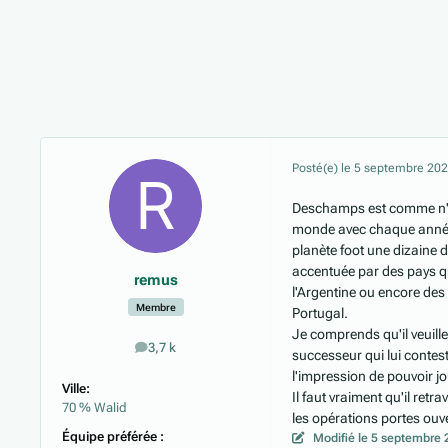
Posté(e)
le 5 septembre 20
Deschamps est comme n'imp
monde avec chaque année 
planète foot une dizaine 
accentuée par des pays qui
remus
l'Argentine ou encore des
Membre
Portugal.
Je comprends qu'il veuille 
3,7 k
messages
successeur qui lui contest
l'impression de pouvoir 
Ville:
Il faut vraiment qu'il retr
70 % Walid
les opérations portes ouv
Équipe préférée :
Modifié
le 5 septembre