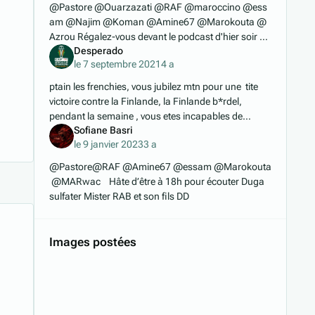
@Pastore @Ouarzazati @RAF @maroccino @ess
am @Najim @Koman @Amine67 @Marokouta @
Azrou Régalez-vous devant le podcast d'hier soir où
Desperado
Daniel Riolo a dézingué le papi sénile Noël LeGrec.
le 7 septembre 2021
4 a
Le pass
ptain les frenchies, vous jubilez mtn pour une tite
victoire contre la Finlande, la Finlande b*rdel,
pendant la semaine , vous etes incapables de
Sofiane Basri
battre La bosnie( la boooooosnie p*tain de m*rde)
le 9 janvier 2023
3 a
pu
@Pastore@RAF @Amine67 @essam @Marokouta
@MARwac Hâte d’être à 18h pour écouter Duga
sulfater Mister RAB et son fils DD
Images postées