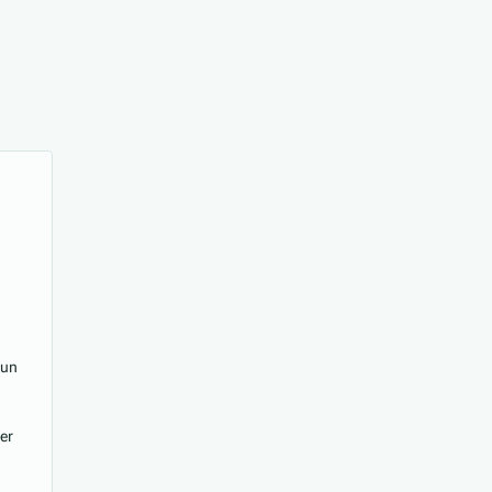
 un
ser