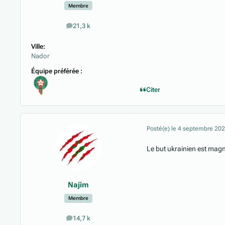
Membre
21,3 k
messages
Ville:
Nador
Équipe préférée :
Citer
Posté(e)
le 4 septembre 20
Le but ukrainien est mag
Najim
Membre
14,7 k
messages