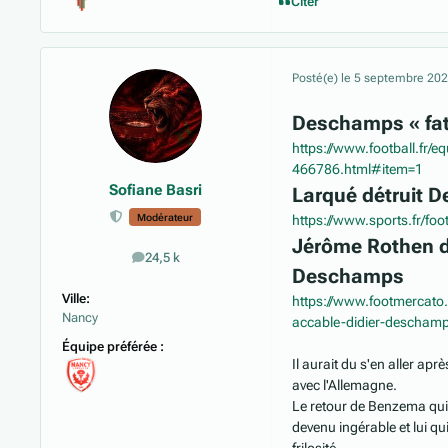
Citer
Posté(e)
le 5 septembre 20
Deschamps « fati
https://www.football.fr/
466786.html#item=1
Sofiane Basri
Larqué détruit 
Modérateur
https://www.sports.fr/fo
Jérôme Rothen d
24,5 k
messages
Deschamps
Ville:
https://www.footmercat
Nancy
accable-didier-descham
Équipe préférée :
Il aurait du s'en aller ap
avec l'Allemagne.
Le retour de Benzema qui 
devenu ingérable et lui qui