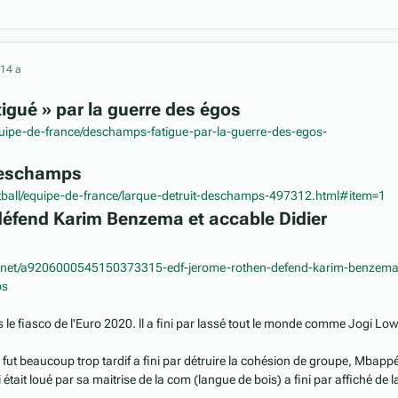
21
4 a
gué » par la guerre des égos
equipe-de-france/deschamps-fatigue-par-la-guerre-des-egos-
Deschamps
otball/equipe-de-france/larque-detruit-deschamps-497312.html#item=1
éfend Karim Benzema et accable Didier
o.net/a9206000545150373315-edf-jerome-rothen-defend-karim-benzema
ps
rès le fiasco de l'Euro 2020. ll a fini par lassé tout le monde comme Jogi Lo
fut beaucoup trop tardif a fini par détruire la cohésion de groupe, Mbappé
 était loué par sa maitrise de la com (langue de bois) a fini par affiché de l