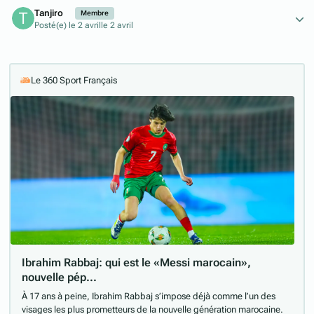
Author stats
Tanjiro
Membre
Posté(e)
le 2 avril
le 2 avril
Le 360 Sport Français
Ibrahim Rabbaj: qui est le «Messi marocain»,
nouvelle pép...
À 17 ans à peine, Ibrahim Rabbaj s’impose déjà comme l’un des
visages les plus prometteurs de la nouvelle génération marocaine.