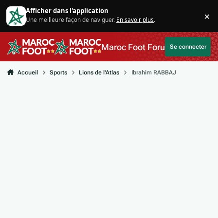
Aller au contenu
Afficher dans l'application
×
Une meilleure façon de naviguer.
En savoir plus
.
Di
Maroc Foot Forum
Se connecter
Accueil
Sports
Lions de l'Atlas
Ibrahim RABBAJ