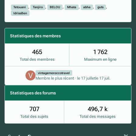
Tetouani
Tanjiro
BELOU
Mhata
abha
guts
IdrissBen
Statistiques des membres
465
1 762
Total des membres
Maximum en ligne
vintagemoroccotravel
Membre le plus récent
·
le 17 juillet
le 17 juil.
Statistiques des forums
707
496,7 k
Total des sujets
Total des messages
Mode clair
Mode sombre
Préférence du système
x