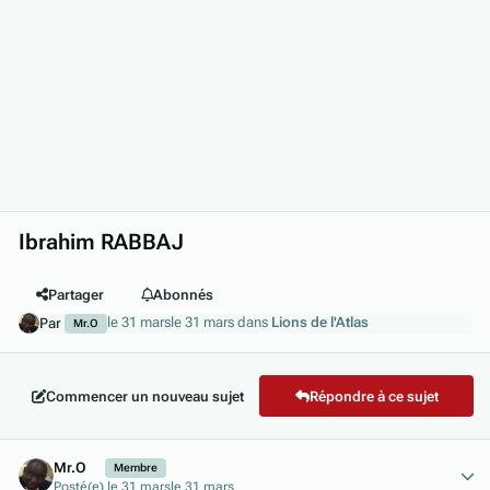
Ibrahim RABBAJ
Partager
Abonnés
le 31 mars
le 31 mars
dans
Lions de l'Atlas
Par
Mr.O
Commencer un nouveau sujet
Répondre à ce sujet
Author stats
Mr.O
Membre
Posté(e)
le 31 mars
le 31 mars