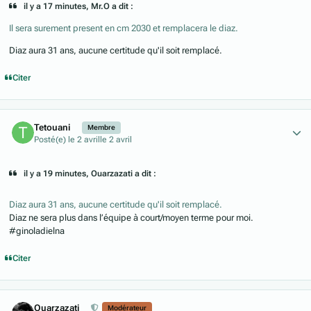
il y a 17 minutes, Mr.O a dit :
Il sera surement present en cm 2030 et remplacera le diaz.
Diaz aura 31 ans, aucune certitude qu'il soit remplacé.
Citer
Author stats
Tetouani
Membre
Posté(e)
le 2 avril
le 2 avril
il y a 19 minutes, Ouarzazati a dit :
Diaz aura 31 ans, aucune certitude qu'il soit remplacé.
Diaz ne sera plus dans l’équipe à court/moyen terme pour moi.
#ginoladielna
Citer
Author stats
Ouarzazati
Modérateur