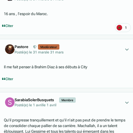
16 ans , l’espoir du Maroc.
Citer
1
Author stats
Pastore
Modérateur
Posté(e)
le 31 mars
le 31 mars
Il me fait penser à Brahim Diaz à ses débuts à City
Citer
Author stats
SarabiaSolerBusquets
Membre
Posté(e)
le 1 avril
le 1 avril
Qu'il progresse tranquillement et qu'il n'ait pas peut de prendre le temps
de consolider chaque pallier de sa carrière. Machallah, il a un talent
éblouissant. Lui Gessime et tous les talents qui émergent dans les