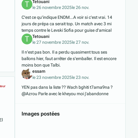
Tetouani
le 26 novembre 2025
le 26 nov.
C'est ce qu'indique ENDM...A voir si c'est vrai. 14
jours de prépa ca serait top. Un match avec 3 mi
temps contre le Levski Sofia pour guise d'amical
Tetouani
le 27 novembre 2025
le 27 nov.
Il n'est pas bon. Il a perdu quasiment tous ses
ballons hier, faut arrêter de s'emballer. Il est encore
moins bon que Talbi.
essam
le 23 novembre 2025
le 23 nov.
teur
YEN pas dans la liste ?? Wach bghiti t7ama9na ?
@Azrou Parle avec le kheyou moi j'abandonne
Images postées
El