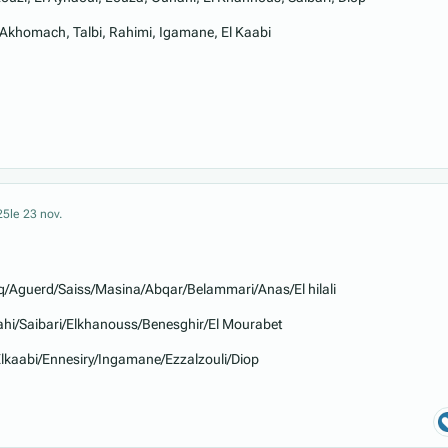
 Akhomach, Talbi, Rahimi, Igamane, El Kaabi
25
le 23 nov.
q/Aguerd/Saiss/Masina/Abqar/Belammari/Anas/El hilali
hi/Saibari/Elkhanouss/Benesghir/El Mourabet
kaabi/Ennesiry/Ingamane/Ezzalzouli/Diop