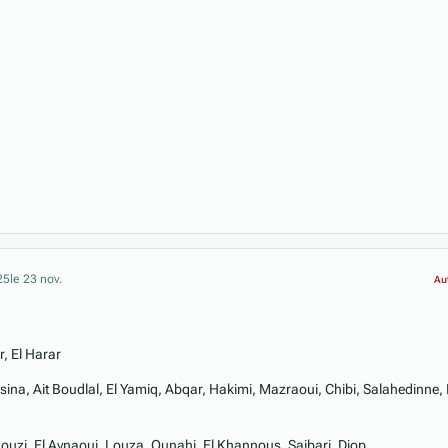
25
le 23 nov.
Au
, El Harar
na, Ait Boudlal, El Yamiq, Abqar, Hakimi, Mazraoui, Chibi, Salahedinne, 
ouzi, El Aynaoui, Louza, Ounahi, El Khannous, Saibari, Diop