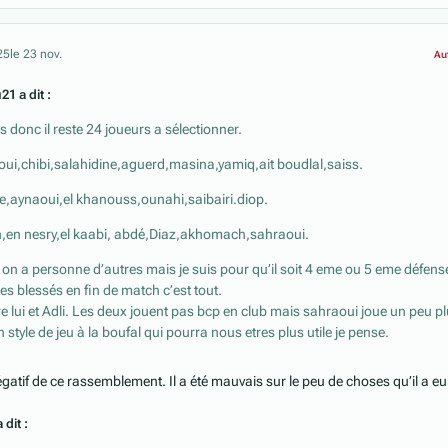
25
le 23 nov.
Au
21 a dit :
 donc il reste 24 joueurs a sélectionner.
ui,chibi,salahidine,aguerd,masina,yamiq,ait boudlal,saiss.
e,aynaoui,el khanouss,ounahi,saibairi.diop.
,en nesry,el kaabi, abdé,Diaz,akhomach,sahraoui.
 on a personne d’autres mais je suis pour qu’il soit 4 eme ou 5 eme défens
des blessés en fin de match c’est tout.
re lui et Adli. Les deux jouent pas bcp en club mais sahraoui joue un peu p
 style de jeu à la boufal qui pourra nous etres plus utile je pense.
négatif de ce rassemblement. Il a été mauvais sur le peu de choses qu’il a eu
 dit :