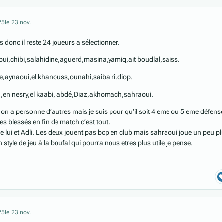
25
le 23 nov.
 donc il reste 24 joueurs a sélectionner.
ui,chibi,salahidine,aguerd,masina,yamiq,ait boudlal,saiss.
e,aynaoui,el khanouss,ounahi,saibairi.diop.
,en nesry,el kaabi, abdé,Diaz,akhomach,sahraoui.
 on a personne d’autres mais je suis pour qu’il soit 4 eme ou 5 eme défens
des blessés en fin de match c’est tout.
re lui et Adli. Les deux jouent pas bcp en club mais sahraoui joue un peu p
 style de jeu à la boufal qui pourra nous etres plus utile je pense.
25
le 23 nov.