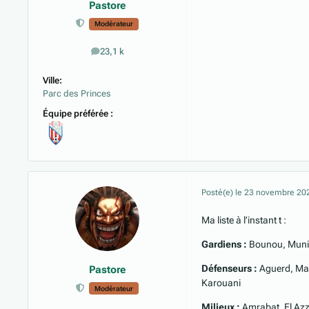
Pastore
Modérateur
23,1 k
messages
Ville:
Parc des Princes
Équipe préférée :
Posté(e)
le 23 novembre 20
Ma liste à l’instant t :
Gardiens :
Bounou, Munir
Défenseurs :
Aguerd, Masi
Pastore
Karouani
Modérateur
Milieux :
Amrabat, El Azz