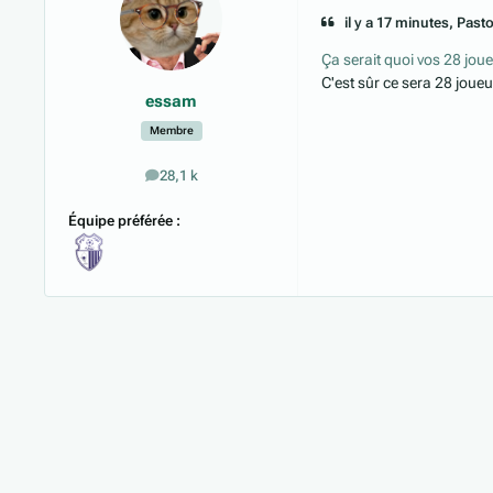
il y a 17 minutes, Pastor
Ça serait quoi vos 28 jou
C'est sûr ce sera 28 joueu
essam
Membre
28,1 k
messages
Équipe préférée :