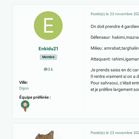
Posté(e)
le 23 novembre 20
On doit prendre 4 gardiens
Défenseur: hakimi,mazrao
Milieu: amrabat,targhalin
Enkidu21
Membre
Attaquant: rahimi,igaman
3 k
Je prends saiss en dc car
messages
Il rentre vraiment si on a 
Ville:
Pour sahraoui, c’était ent
Dijon
et je préfère largement son
Équipe préférée :
Posté(e)
le 23 novembre 20