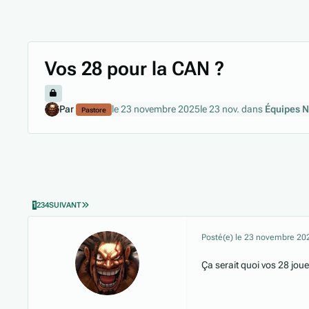
Vos 28 pour la CAN ?
Par
le 23 novembre 2025
le 23 nov.
dans
Équipes N
Pastore
DERNIÈRE PAGE
1
2
3
4
SUIVANT
Posté(e)
le 23 novembre 20
Ça serait quoi vos 28 jou