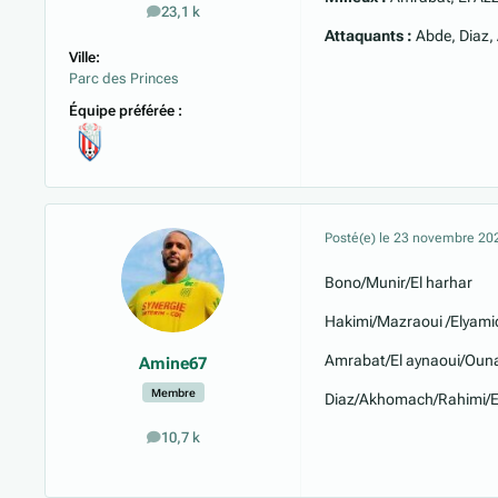
23,1 k
messages
Attaquants :
Abde, Diaz,
Ville:
Parc des Princes
Équipe préférée :
Posté(e)
le 23 novembre 20
Bono/Munir/El harhar
Hakimi/Mazraoui /Elyami
Amrabat/El aynaoui/Ouna
Amine67
Membre
Diaz/Akhomach/Rahimi/El
10,7 k
messages