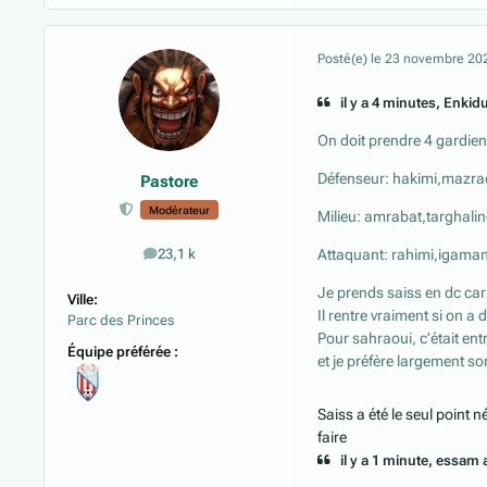
Posté(e)
le 23 novembre 20
il y a 4 minutes, Enkidu
On doit prendre 4 gardiens
Défenseur: hakimi,mazrao
Pastore
Modérateur
Milieu: amrabat,targhalin
Attaquant: rahimi,igaman
23,1 k
messages
Je prends saiss en dc car
Ville:
Il rentre vraiment si on a 
Parc des Princes
Pour sahraoui, c’était ent
Équipe préférée :
et je préfère largement son
Saiss a été le seul point 
faire
il y a 1 minute, essam a