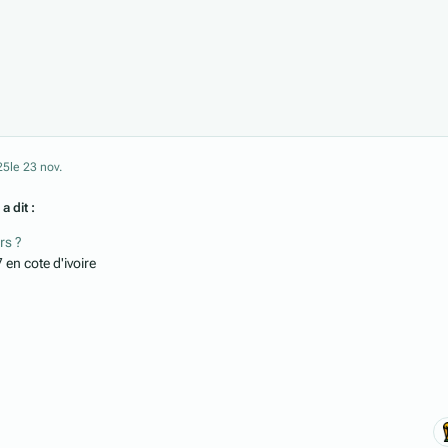
25
le 23 nov.
a dit :
rs ?
 en cote d'ivoire