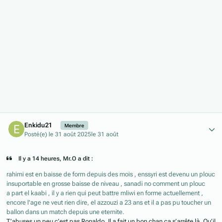
Author stats
Enkidu21
Membre
Posté(e)
le 31 août 2025
le 31 août
Il y a 14 heures, Mr.O a dit :
rahimi est en baisse de form depuis des mois , enssyri est devenu un plouc
insuportable en grosse baisse de niveau , sanadi no comment un plouc
a part el kaabi , il y a rien qui peut battre mliwi en forme actuellement ,
encore l'age ne veut rien dire, el azzouzi a 23 ans et il a pas pu toucher un
ballon dans un match depuis une eternite.
T’abuses un peu c’est pas Ronaldo. Il a fait un bon chan ça s’arrête là. Qu’il