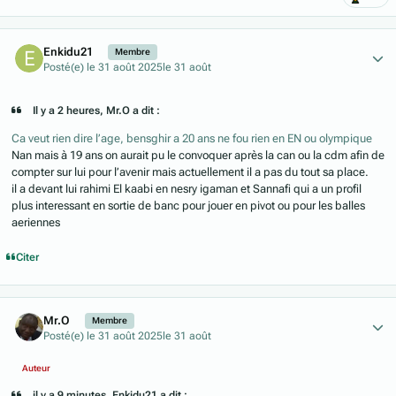
Author stats
Enkidu21
Membre
Posté(e)
le 31 août 2025
le 31 août
Il y a 2 heures, Mr.O a dit :
Ca veut rien dire l’age, bensghir a 20 ans ne fou rien en EN ou olympique
Nan mais à 19 ans on aurait pu le convoquer après la can ou la cdm afin de
compter sur lui pour l’avenir mais actuellement il a pas du tout sa place.
il a devant lui rahimi El kaabi en nesry igaman et Sannafi qui a un profil
plus interessant en sortie de banc pour jouer en pivot ou pour les balles
aeriennes
Citer
Author stats
Mr.O
Membre
Posté(e)
le 31 août 2025
le 31 août
Auteur
il y a 9 minutes, Enkidu21 a dit :