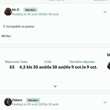
Author stats
Mr.O
Membre
Posté(e)
le 30 août 2025
le 30 août
C incroyable ce joueur
Citer
M
Réponses
Vues
Créé
Dernière réponse
63
4,3 k
le 30 août
le 30 août
le 9 oct.
le 9 oct.
Expand topic overview
Author stats
Zidane
Membre
Posté(e)
le 30 août 2025
le 30 août