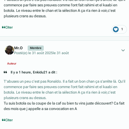
commence par faire ses preuves comme l’ont fait rahimi et el kaabi en
botola. Le niveau entre le chan et la sélection A ça n’a rien à voir,c’est
plusieurs crans au dessus.
Citer
1
Author stats
Mr.O
Membre
Posté(e)
le 31 août 2025
le 31 août
Auteur
Il y a 1 heure, Enkidu21 a dit :
T’abuses un peu c’est pas Ronaldo. Il a fait un bon chan ça s’arrête là. Qu’il
commence par faire ses preuves comme l’ont fait rahimi et el kaabi en
botola. Le niveau entre le chan et la sélection A ça n’a rien à voir,c’est
plusieurs crans au dessus.
Tu suis botola ou la coupe de la caf ou bien tu vins juste découvert? Ca fait
des mois que j appelle a sa convocation en A
Citer