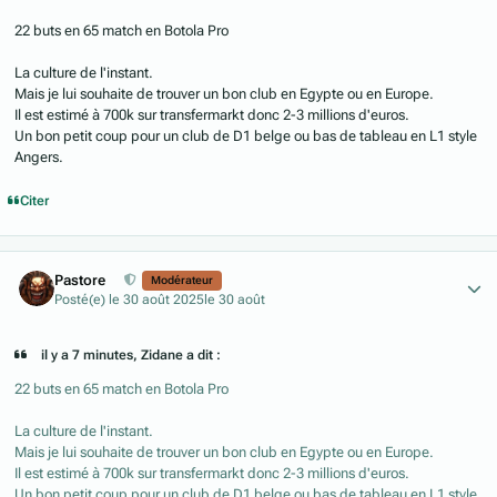
22 buts en 65 match en Botola Pro
La culture de l'instant.
Mais je lui souhaite de trouver un bon club en Egypte ou en Europe.
Il est estimé à 700k sur transfermarkt donc 2-3 millions d'euros.
Un bon petit coup pour un club de D1 belge ou bas de tableau en L1 style
Angers.
Citer
Author stats
Pastore
Modérateur
Posté(e)
le 30 août 2025
le 30 août
il y a 7 minutes, Zidane a dit :
22 buts en 65 match en Botola Pro
La culture de l'instant.
Mais je lui souhaite de trouver un bon club en Egypte ou en Europe.
Il est estimé à 700k sur transfermarkt donc 2-3 millions d'euros.
Un bon petit coup pour un club de D1 belge ou bas de tableau en L1 style