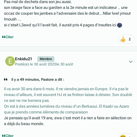
Pas mal de dechets dans son jeu aussi.
son ratage face a face au gardien a la 2e minute est un indicateur .. une
occaz de couper les jambes a l'adversaire des le debut...N8ar lwel ymout
lmoush ...
si c'etait L3awd qu'il l'avait fait, il aurait pris 4 pages d'insutles ici
Citer
2
Author stats
Enkidu21
Membre
Posté(e)
le 30 août 2025
le 30 août
il y a 49 minutes, Pastore a dit :
Il va avoir 30 ans dans 6 mois. Il ne viendra jamais en Europe. Il n’a pas le
niveau d’ailleurs, il est souvent HJ et sa finition laisse à désirer. Son doublé
ce soir ne me bernera pas.
On est à des années lumières du niveau d’un Berkaoui, El Kaabi ou Azaro
que je prends comme éléments de comparaison
Je pensais qu’il avait 19 ans, ewa c’est mort il a rien a faire en sélection on
a déjà du beau monde.
Citer