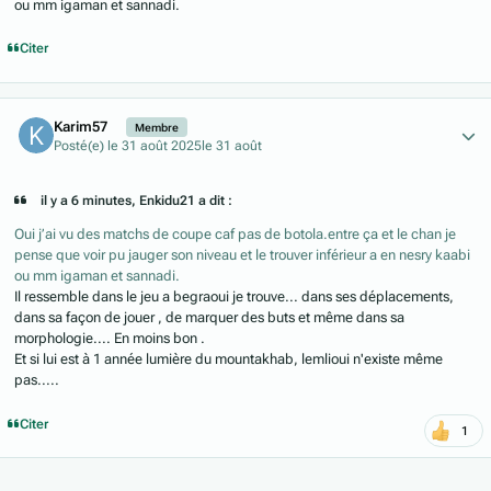
ou mm igaman et sannadi.
Citer
Author stats
Karim57
Membre
Posté(e)
le 31 août 2025
le 31 août
il y a 6 minutes, Enkidu21 a dit :
Oui j’ai vu des matchs de coupe caf pas de botola.entre ça et le chan je
pense que voir pu jauger son niveau et le trouver inférieur a en nesry kaabi
ou mm igaman et sannadi.
Il ressemble dans le jeu a begraoui je trouve... dans ses déplacements,
dans sa façon de jouer , de marquer des buts et même dans sa
morphologie.... En moins bon .
Et si lui est à 1 année lumière du mountakhab, lemlioui n'existe même
pas.....
Citer
1