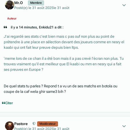
Mr.O
Membre
Posté(e)
le 31 août 2025
le 31 août
Auteur
il y a 14 minutes, Enkidu21 a dit :
J’ai regardé ses stats c’est bien mais c pas ouf non plus au point de
prétendre à une place en sélection devant des joueurs comme en nesry el
kaabi qui ont fait leur preuve depuis bien ltps.
‘meme lors de ce chan il a été bon mais il a pas crevé l’écran non plus. Tu
trouves vraiment qu’il est meilleur que El kaabi ou mm en nesry qui a fait
ses preuves en Europe ?
De quel stats tu parles ? Repond t a vu un de ses matchs en botola ou
coupe de la caf wela ghir same3 bih ?
Citer
Author stats
Pastore
Modérateur
Posté(e)
le 31 août 2025
le 31 août