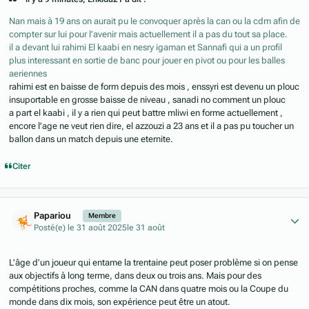
Nan mais à 19 ans on aurait pu le convoquer après la can ou la cdm afin de
compter sur lui pour l’avenir mais actuellement il a pas du tout sa place.
il a devant lui rahimi El kaabi en nesry igaman et Sannafi qui a un profil
plus interessant en sortie de banc pour jouer en pivot ou pour les balles
aeriennes
rahimi est en baisse de form depuis des mois , enssyri est devenu un plouc
insuportable en grosse baisse de niveau , sanadi no comment un plouc
a part el kaabi , il y a rien qui peut battre mliwi en forme actuellement ,
encore l'age ne veut rien dire, el azzouzi a 23 ans et il a pas pu toucher un
ballon dans un match depuis une eternite.
Citer
Author stats
Papariou
Membre
Posté(e)
le 31 août 2025
le 31 août
L’âge d’un joueur qui entame la trentaine peut poser problème si on pense
aux objectifs à long terme, dans deux ou trois ans. Mais pour des
compétitions proches, comme la CAN dans quatre mois ou la Coupe du
monde dans dix mois, son expérience peut être un atout.