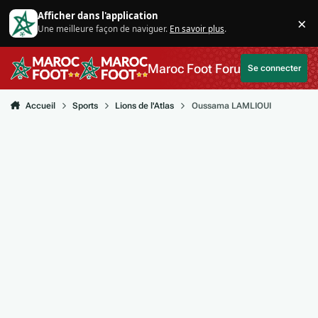
Aller au contenu
Afficher dans l'application
×
Une meilleure façon de naviguer.
En savoir plus
.
Di
Maroc Foot Forum
Se connecter
Accueil
Sports
Lions de l'Atlas
Oussama LAMLIOUI