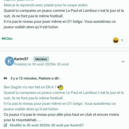
Mais je le reprends avec plaisir pour la coupe arabe
Quand tu compares un joueur comme Le Paul et Lamlioui c’est le jour et la
nuit, ils ne font pas le même football.
Il n’a pas le niveau pour jouer même en D1 belge. Vous surestimez ce
joueur wallah alors qu’il est bidon.
Citer
1
Author stats
Karim57
Membre
Posté(e)
le 30 août 2025
le 30 août
il y a 12 minutes, Pastore a dit :
Ben Seghir n’a rien fait en EN A ?
Quand tu compares un joueur comme Le Paul et Lamlioui c’est le jour et la
nuit, ils ne font pas le même football.
Il n’a pas le niveau pour jouer même en D1 belge. Vous surestimez ce
joueur wallah alors qu’il est bidon.
Ce joueur n'a pas le niveau pour aller plus haut en club et encore moins
pour le mountakhab....
Modifié
le 30 août 2025
le 30 août
par Karim57