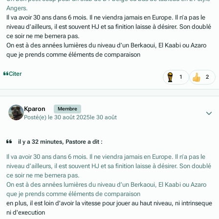
Angers.
Il va avoir 30 ans dans 6 mois. Il ne viendra jamais en Europe. Il n’a pas le
niveau d’ailleurs, il est souvent HJ et sa finition laisse à désirer. Son doublé
ce soir ne me bernera pas.
On est à des années lumières du niveau d’un Berkaoui, El Kaabi ou Azaro
que je prends comme éléments de comparaison
Citer
1
2
Author stats
Kparon
Membre
Posté(e)
le 30 août 2025
le 30 août
il y a 32 minutes, Pastore a dit :
Il va avoir 30 ans dans 6 mois. Il ne viendra jamais en Europe. Il n’a pas le
niveau d’ailleurs, il est souvent HJ et sa finition laisse à désirer. Son doublé
ce soir ne me bernera pas.
On est à des années lumières du niveau d’un Berkaoui, El Kaabi ou Azaro
que je prends comme éléments de comparaison
en plus, il est loin d'avoir la vitesse pour jouer au haut niveau, ni intrinseque
ni d'execution