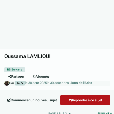
Oussama LAMLIOUI
RS Berkane
Partager
Abonnés
le 30 août 2025
le 30 août
dans
Lions de l'Atlas
Par
Mr.O
Commencer un nouveau sujet
Répondre à ce sujet
D
PAGE 1 SUR 3
SUIVANT