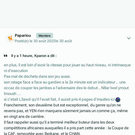
Author stats
Papariou
Membre
Posté(e)
le 30 août 2025
le 30 août
Il y a 1 heure, Kparon a dit :
en plus, il est loin d'avoir la vitesse pour jouer au haut niveau, ni intrinseque
ni d'execution
Pas mal de dechets dans son jeu aussi.
son ratage face a face au gardien a la 2e minute est un indicateur .. une
occaz de couper les jambes a l'adversaire des le debut...N8ar lwel ymout
lmoush ...
si c'etait L3awd qu'il l'avait fait, il aurait pris 4 pages d'insutles ici
Franchement, son deuxième but est exceptionnel, du genre qu’on ne
reverra pas, et YEN n’en marquera sûrement jamais un comme ça, même
en vingt ans de carrière.
Il faut rappeler aussi qu’il a terminé meilleur buteur dans les deux
compétitions africaines auxquelles il a pris part cette année : la Coupe de
la CAF, remportée avec Berkane, et le CHAN.