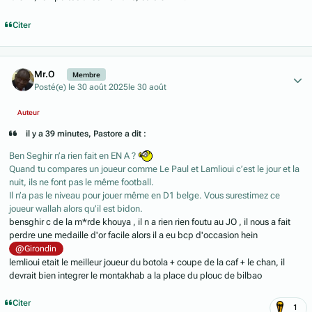
Citer
Author stats
Mr.O
Membre
Posté(e)
le 30 août 2025
le 30 août
Auteur
il y a 39 minutes, Pastore a dit :
Ben Seghir n’a rien fait en EN A ?
Quand tu compares un joueur comme Le Paul et Lamlioui c’est le jour et la
nuit, ils ne font pas le même football.
Il n’a pas le niveau pour jouer même en D1 belge. Vous surestimez ce
joueur wallah alors qu’il est bidon.
bensghir c de la m*rde khouya , il n a rien rien foutu au JO , il nous a fait
perdre une medaille d'or facile alors il a eu bcp d'occasion hein
@Girondin
lemlioui etait le meilleur joueur du botola + coupe de la caf + le chan, il
devrait bien integrer le montakhab a la place du plouc de bilbao
Citer
1