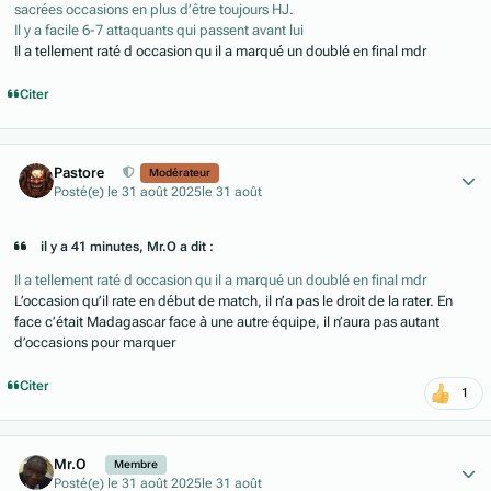
sacrées occasions en plus d’être toujours HJ.
Il y a facile 6-7 attaquants qui passent avant lui
Il a tellement raté d occasion qu il a marqué un doublé en final mdr
Citer
Author stats
Pastore
Modérateur
Posté(e)
le 31 août 2025
le 31 août
il y a 41 minutes, Mr.O a dit :
Il a tellement raté d occasion qu il a marqué un doublé en final mdr
L’occasion qu’il rate en début de match, il n’a pas le droit de la rater. En
face c’était Madagascar face à une autre équipe, il n’aura pas autant
d’occasions pour marquer
Citer
1
Author stats
Mr.O
Membre
Posté(e)
le 31 août 2025
le 31 août