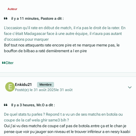
Auteur
il y a 11 minutes, Pastore a dit :
L’occasion qu’il rate en début de match, il n’a pas le droit de la rater. En
face c’était Madagascar face à une autre équipe, il n’aura pas autant
d’occasions pour marquer
Bof tout nos attaquants rate encore pire et ne marque meme pas, le
bouffon de bilbao a raté dernièrement a l en pire
Citer
Author stats
Enkidu21
Membre
Posté(e)
le 31 août 2025
le 31 août
Il y a 3 heures, Mr.O a dit :
De quel stats tu parles ? Repond t a vu un de ses matchs en botola ou
coupe de la caf wela ghir same3 bih ?
Oui j’ai vu des matchs de coupe caf pas de botola.entre ça et le chan je
pense que voir pu jauger son niveau et le trouver inférieur a en nesry kaabi