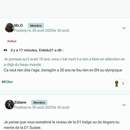
Author stats
Mr.O
Membre
Posté(e)
le 30 août 2025
le 30 août
Auteur
il y a 17 minutes, Enkidu21 a dit :
Je pensais qu’il avait 19 ans, ewa c’est mort il a rien a faire en sélection on
a déjà du beau monde.
Ca veut rien dire l’age, bensghir a 20 ans ne fou rien en EN ou olympique
Citer
1
Author stats
Zidane
Membre
Posté(e)
le 30 août 2025
le 30 août
Je pense que vous surestimé le niveau de la D1 belge ou de Angers ou
meme de la D1 Suisse.