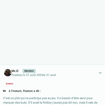
Author stats
Mr.O
Membre
Posté(e)
le 31 août 2025
le 31 août
Auteur
à l’instant, Pastore a dit :
C’est un plot qui ne participe pas au jeu. Il a besoin d’être servi pour
marquer des buts. S’il avait la finition j’aurais pas dit non, mais il rate de