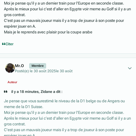
Moi je pense qu'il y a un dernier train pour l'Europe en seconde classe.
Après le mieux pour lui c'est d'aller en Egypte voir meme au Golf si il y a un
gros contrat.
C'est pas un mauvais joueur mais il y a trop de joueur à son poste pour
espérer jouer en A.
Mais je le reprends avec plaisir pour la coupe arabe
Citer
Author stats
Mr.O
Membre
Posté(e)
le 30 août 2025
le 30 août
Auteur
il y a 18 minutes, Zidane a dit :
Je pense que vous surestimé le niveau de la D1 belge ou de Angers ou
meme de la D1 Suisse.
Moi je pense qu'il y a un dernier train pour l'Europe en seconde classe.
Après le mieux pour lui c'est d'aller en Egypte voir meme au Golf si il y a un
gros contrat.
C'est pas un mauvais joueur mais il y a trop de joueur à son poste pour
espérer jouer en A.