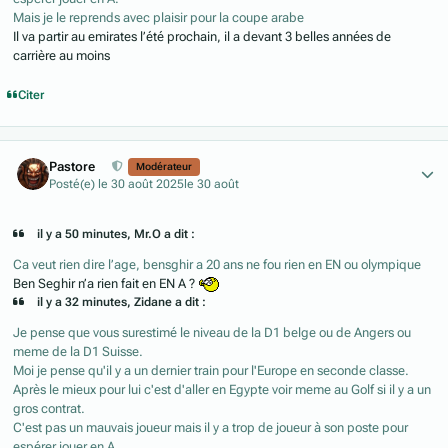
Mais je le reprends avec plaisir pour la coupe arabe
Il va partir au emirates l’été prochain, il a devant 3 belles années de
carrière au moins
Citer
Author stats
Pastore
Modérateur
Posté(e)
le 30 août 2025
le 30 août
il y a 50 minutes, Mr.O a dit :
Ca veut rien dire l’age, bensghir a 20 ans ne fou rien en EN ou olympique
Ben Seghir n’a rien fait en EN A ?
il y a 32 minutes, Zidane a dit :
Je pense que vous surestimé le niveau de la D1 belge ou de Angers ou
meme de la D1 Suisse.
Moi je pense qu'il y a un dernier train pour l'Europe en seconde classe.
Après le mieux pour lui c'est d'aller en Egypte voir meme au Golf si il y a un
gros contrat.
C'est pas un mauvais joueur mais il y a trop de joueur à son poste pour
espérer jouer en A.