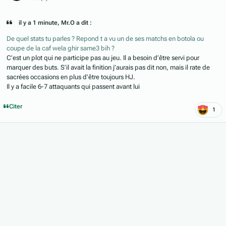
il y a 1 minute, Mr.O a dit :
De quel stats tu parles ? Repond t a vu un de ses matchs en botola ou
coupe de la caf wela ghir same3 bih ?
C’est un plot qui ne participe pas au jeu. Il a besoin d’être servi pour
marquer des buts. S’il avait la finition j’aurais pas dit non, mais il rate de
sacrées occasions en plus d’être toujours HJ.
Il y a facile 6-7 attaquants qui passent avant lui
Citer
1