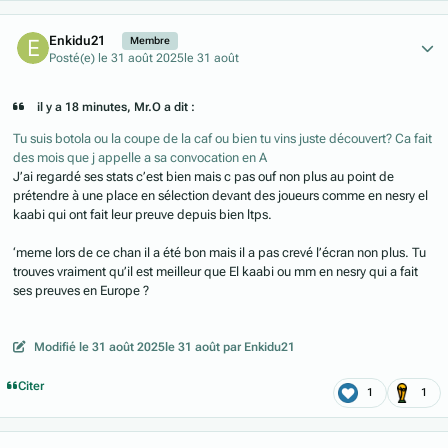
Author stats
Enkidu21
Membre
Posté(e)
le 31 août 2025
le 31 août
il y a 18 minutes, Mr.O a dit :
Tu suis botola ou la coupe de la caf ou bien tu vins juste découvert? Ca fait
des mois que j appelle a sa convocation en A
J’ai regardé ses stats c’est bien mais c pas ouf non plus au point de
prétendre à une place en sélection devant des joueurs comme en nesry el
kaabi qui ont fait leur preuve depuis bien ltps.
‘meme lors de ce chan il a été bon mais il a pas crevé l’écran non plus. Tu
trouves vraiment qu’il est meilleur que El kaabi ou mm en nesry qui a fait
ses preuves en Europe ?
Modifié
le 31 août 2025
le 31 août
par Enkidu21
Citer
1
1
Author stats