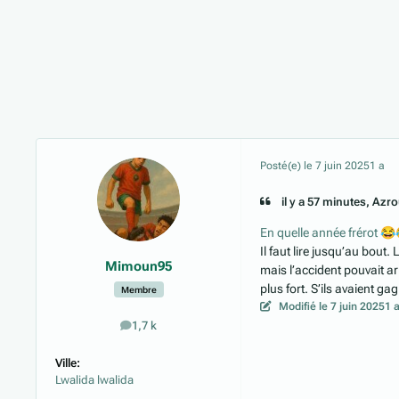
Posté(e)
le 7 juin 2025
1 a
il y a 57 minutes, Azrou
En quelle année frérot
😂
Il faut lire jusqu’au bout
Mimoun95
mais l’accident pouvait ar
plus fort. S’ils avaient g
Membre
Modifié
le 7 juin 2025
1 
1,7 k
messages
Ville:
Lwalida lwalida