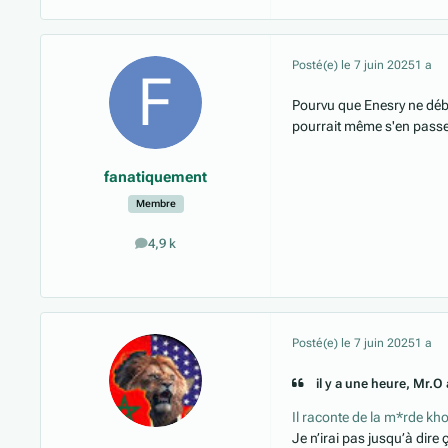
Posté(e)
le 7 juin 2025
1 a
Pourvu que Enesry ne début
pourrait même s'en passe
fanatiquement
Membre
4,9 k
messages
Posté(e)
le 7 juin 2025
1 a
il y a une heure, Mr.O a
Il raconte de la m*rde k
Je n’irai pas jusqu’à dire 