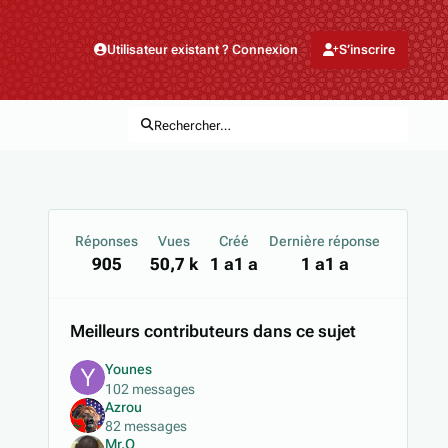
Utilisateur existant ? Connexion
S’inscrire
Rechercher…
Réponses
Vues
Créé
Dernière réponse
905
50,7 k
1 a
1 a
1 a
1 a
Meilleurs contributeurs dans ce sujet
Younes
102 messages
Azrou
82 messages
Mr.O