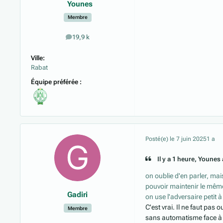
Younes
Membre
19,9 k
messages
Ville:
Rabat
Équipe préférée :
Posté(e)
le 7 juin 2025
1 a
Il y a 1 heure, Younes a
on oublie d'en parler, mai
pouvoir maintenir le mêm
Gadiri
on use l'adversaire petit 
C'est vrai. Il ne faut pas
Membre
sans automatisme face à 