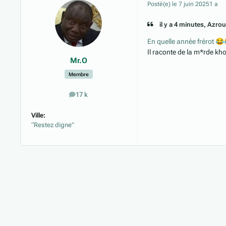
Posté(e)
le 7 juin 2025
1 a
il y a 4 minutes, Azrou 
En quelle année frérot
😂
Il raconte de la m*rde k
Mr.O
Membre
17 k
messages
Ville:
“Restez digne”