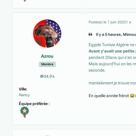
Posté(e)
le 7 juin 2025
1 a
Il y a 5 heures, Mimoun
Egypte Tunisie Algérie ne 
Avant y’avait une petite
Azrou
pendant 20ans qui s’en su
Mais aujourd’hui on les m
Membre
seconde.
24,9 k
messages
mentalement je trouve no
Ville:
Nancy
En quelle année frérot
😂
Équipe préférée :