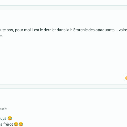
e pas, pour moi il est le dernier dans la hiérarchie des attaquants... voir
r.
 dit :
houya
😂
ça frérot
😂
😂