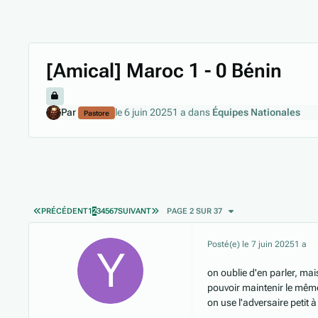
[Amical] Maroc 1 - 0 Bénin
Par
le 6 juin 2025
1 a
dans
Équipes Nationales
Pastore
PREMIÈRE PAGE
DERNIÈRE PAGE
PRÉCÉDENT
1
2
3
4
5
6
7
SUIVANT
PAGE 2 SUR 37
Posté(e)
le 7 juin 2025
1 a
on oublie d'en parler, mai
pouvoir maintenir le mêm
on use l'adversaire petit 