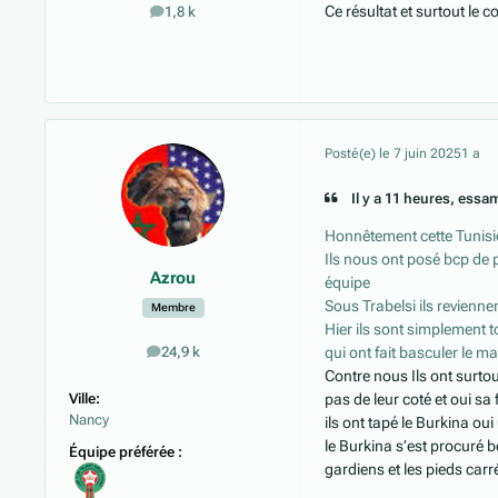
Ce résultat et surtout le 
1,8 k
messages
Posté(e)
le 7 juin 2025
1 a
Il y a 11 heures, essam
Honnêtement cette Tunisie
Ils nous ont posé bcp de p
Azrou
équipe
Sous Trabelsi ils revienne
Membre
Hier ils sont simplement 
qui ont fait basculer le m
24,9 k
messages
Contre nous Ils ont surtout
Ville:
pas de leur coté et oui sa
Nancy
ils ont tapé le Burkina o
le Burkina s’est procuré 
Équipe préférée :
gardiens et les pieds car