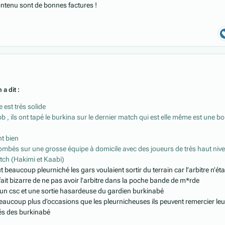
contenu sont de bonnes factures !
 a dit :
 est très solide
b , ils ont tapé le burkina sur le dernier match qui est elle même est une b
nt bien
tombés sur une grosse équipe à domicile avec des joueurs de très haut niv
atch (Hakimi et Kaabi)
 beaucoup pleurniché les gars voulaient sortir du terrain car l’arbitre n’éta
 fait bizarre de ne pas avoir l’arbitre dans la poche bande de m*rde
ui un csc et une sortie hasardeuse du gardien burkinabé
beaucoup plus d’occasions que les pleurnicheuses ils peuvent remercier leu
rés des burkinabé