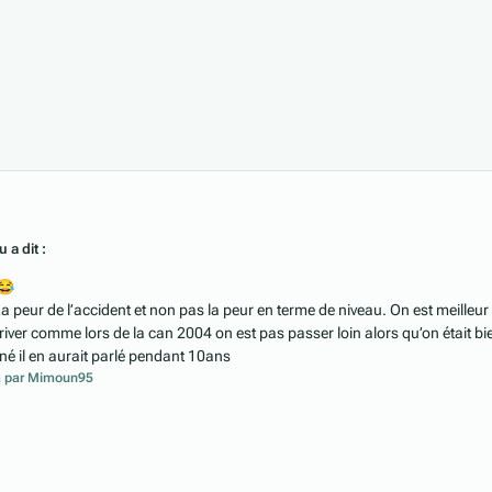
 a dit :
😂
. La peur de l’accident et non pas la peur en terme de niveau. On est meilleur
river comme lors de la can 2004 on est pas passer loin alors qu’on était bi
agné il en aurait parlé pendant 10ans
a
par Mimoun95