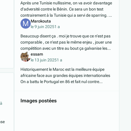
Après une Tunisie nullissime, on va avoir davantage
d'adversité contre le Bénin. Ce sera un bon test
contrairement à la Tunisie qui a servi de sparring.
Marokouta
Ce sera une rencontre plus intéressante,
le 9 juin 2025
1 a
Beaucoup disent ça . moi je trouve que ce n’est pas
comparable , ce n’est pas le même enjeu , jouer une
compétition avec un titre au bout ça galvanise les
essam
joueurs même en fin de saison , en plus nous
le 13 juin 2025
1 a
Historiquement le Maroc est la meilleure équipe
africaine face aux grandes équipes internationales
On a battu le Portugal en 86 et fait nul contre
l'Angleterre On a battu le grand Pays-bas
Images postées
 à
nse