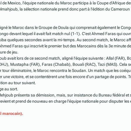
l de Mexico, l’équipe nationale du Maroc participa à la Coupe d’Afrique 
lmahjoub, la sélection nationale prend donc part à l’édition du Cameroun p
ésigné le Maroc dans le Groupe de Doula qui comprenait également le Congo
ongo devant lequel il avait fait match nul (1-1). C’est Ahmed Faras qui ouvri
iba quelques secondes avant la mi-temps. Au second match, le Maroc affro
e Ahmed Faras qui inscrivit le premier but des Marocains dès la 3e minute
ure de jeu.
avait lors de ce second match, aligné l’équipe suivante : Allal (FAR), 
HJ), Mustapha (FAR), Faras (Chabab), Bouali (RAC), Tazi (MAS). Cela se
er tour éliminatoire, le Maroc rencontra le Soudan. Un match que les coéqu
er une victoire, et se contentèrent une fois encore d’un partage de points.
tion au tour suivant.
age au sort.
ehjoub présenta sa démission, mais, sur insistance du Bureau fédéral et s
revient et prend de nouveau en charge l’équipe nationale pour disputer l
al marocain).