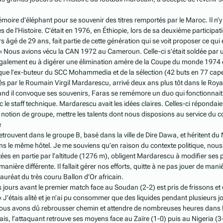
.
moire d’éléphant pour se souvenir des titres remportés par le Maroc. Il n
 de l’Histoire. C’était en 1976, en Éthiopie, lors de sa deuxième participa
 âgé de 29 ans, fait partie de cette génération qui se voit proposer ce qui e
. « Nous avions vécu la CAN 1972 au Cameroun. Celle-ci s’était soldée par
alement eu à digérer une élimination amère de la Coupe du monde 1974 en 
ique l’ex-buteur du SCC Mohammedia et de la sélection (42 buts en 77 cap
gés par le Roumain Virgil Mardarescu, arrivé deux ans plus tôt dans le Roy
and il convoque ses souvenirs, Faras se remémore un duo qui fonctionnait
ec le staff technique. Mardarescu avait les idées claires. Celles-ci répondaie
a notion de groupe, mettre les talents dont nous disposions au service du col
e
retrouvent dans le groupe B, basé dans la ville de
Dire Dawa,
et héritent du
ns le même hôtel. Je me souviens qu’en raison du contexte politique, nous 
tées en partie par l’altitude (1276 m), obligent Mardarescu à modifier ses p
 manière différente. Il fallait gérer nos efforts, quitte à ne pas jouer de mani
 lauréat du très couru Ballon d’Or africain.
 jours avant le premier match face au Soudan (2-2) est pris de frissons et 
« J’étais alité et je n’ai pu consommer que des liquides pendant plusieurs jo
 nous avons dû rebrousser chemin et attendre de nombreuses heures dans la
ais, l’attaquant retrouve ses moyens face au Zaïre (1-0) puis au Nigeria (3