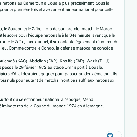
des nations au Cameroun à Douala plus précisément. Sous la
our la première fois et avec un entraîneur national pour cette
, le Soudan et le Zaïre. Lors de son premier match, le Maroc
t le score pour l’équipe nationale à la 34e minute, avant que le
nte le Zaïre, face auquel, il se contenta également d’un match
 de jeu. Comme contre le Congo, la défense marocaine concède
Boujemaâ (KAC), Abdellah (FAR), Khalifa (FAR), Wazir (DHJ),
 passa le 29 février 1972 au stade Omnisport à Douala.
ipiers d’Allal devraient gagner pour passer au deuxième tour. Ils
 Trois nuls pour autant de matchs, n’ont pas suffi aux nationaux
urtout du sélectionneur national à l’époque, Mehdi
es éliminatoires de la Coupe du monde 1974 en Allemagne.
1