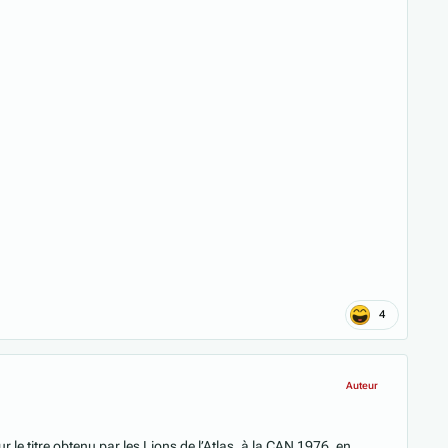
4
Auteur
 le titre obtenu par les Lions de l’Atlas, à la CAN 1976, en