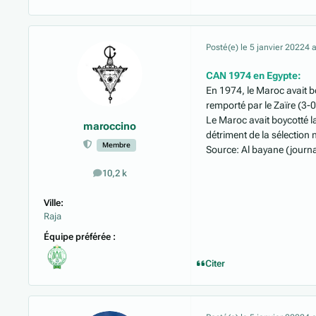
Posté(e)
le 5 janvier 2022
4 
CAN 1974 en Egypte:
En 1974, le Maroc avait b
remporté par le Zaïre (3-
Le Maroc avait boycotté l
maroccino
détriment de la sélection
Membre
Source: Al bayane (journ
10,2 k
messages
Ville:
Raja
Équipe préférée :
Citer