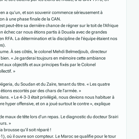
’y en a qu’un, et son souvenir commence sérieusement à
tion à une phase finale de la CAN.
st peut-être sa dernière chance de régner sur le toit de l’Afrique
 un échec car nous étions partis à Douala avec de grandes
RFA. La détermination et la discipline de l’équipe étaient nos
es).
aume. À ses côtés, le colonel Mehdi Belmedjoub, directeur
 bien. « Je garderai toujours en mémoire cette ambiance
nt aux objectifs et aux principes fixés par le Colonel
lectif. »
 Nigeria, du Soudan et du Zaïre, tenant du titre. « Les quatre
étions escortés par des chars de l’armée. »
lans. « Le 4-3-3 était privilégié, nous devions nous habituer à
ère hyper offensive, et on a joué surtout le contre », explique
de maux de tête lors d’un repas. Le diagnostic du docteur Srairi
urs. »
 brousse qu’il soit réparé !
-1), où il ouvre son compteur. Le Maroc se qualifie pour le tour