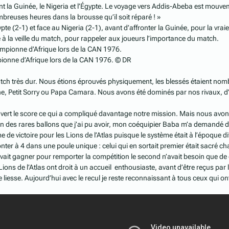
nt la Guinée, le Nigeria et l’Égypte. Le voyage vers Addis-Abeba est mouve
breuses heures dans la brousse qu’il soit réparé ! »
te (2-1) et face au Nigeria (2-1), avant d’affronter la Guinée, pour la vra
e à la veille du match, pour rappeler aux joueurs l’importance du match.
onne d’Afrique lors de la CAN 1976. © DR
h très dur. Nous étions éprouvés physiquement, les blessés étaient nombreux
e, Petit Sorry ou Papa Camara. Nous avons été dominés par nos rivaux, d’a
ert le score ce qui a compliqué davantage notre mission. Mais nous avons
n des rares ballons que j’ai pu avoir, mon coéquipier Baba m’a demandé de l
 de victoire pour les Lions de l’Atlas puisque le système était à l’époque di
onter à 4 dans une poule unique : celui qui en sortait premier était sacré 
evait gagner pour remporter la compétition le second n’avait besoin que de
 Lions de l’Atlas ont droit à un accueil enthousiaste, avant d’être reçus par
iesse. Aujourd’hui avec le recul je reste reconnaissant à tous ceux qui ont