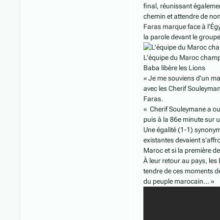
final, réunissant égaleme
chemin et attendre de nom
Faras marque face à l’Égyp
la parole devant le group
L’équipe du Maroc champi
Baba libère les Lions
« Je me souviens d’un matc
avec les Cherif Souleyman
Faras.
« Cherif Souleymane a ouv
puis à la 86e minute sur u
Une égalité (1-1) synonyme
existantes devaient s’affr
Maroc et si la première d
À leur retour au pays, les
tendre de ces moments de l
du peuple marocain… »