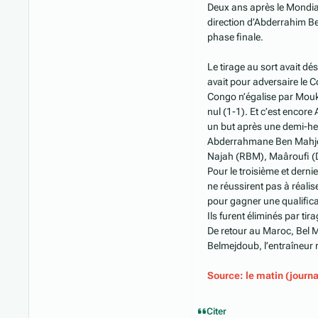
Deux ans après le Mondia
direction d’Abderrahim Be
phase finale.
Le tirage au sort avait d
avait pour adversaire le C
Congo n’égalise par Mouk
nul (1-1). Et c’est encor
un but après une demi-he
Abderrahmane Ben Mahjoub 
Najah (RBM), Maâroufi (D
Pour le troisième et derni
ne réussirent pas à réalis
pour gagner une qualifica
Ils furent éliminés par tir
De retour au Maroc, Bel M
Belmejdoub, l’entraîneur 
Source: le matin (journ
Citer