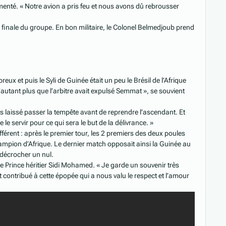
menté. « Notre avion a pris feu et nous avons dû rebrousser
ie finale du groupe. En bon militaire, le Colonel Belmedjoub prend
 et puis le Syli de Guinée était un peu le Brésil de l’Afrique
utant plus que l’arbitre avait expulsé Semmat », se souvient
 laissé passer la tempête avant de reprendre l’ascendant. Et
e servir pour ce qui sera le but de la délivrance. »
fférent : après le premier tour, les 2 premiers des deux poules
champion d’Afrique. Le dernier match opposait ainsi la Guinée au
 décrocher un nul.
 le Prince héritier Sidi Mohamed. « Je garde un souvenir très
 contribué à cette épopée qui a nous valu le respect et l’amour