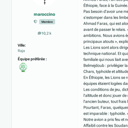
Éthiopie, face à la Guinée
Pas besoin d’avoir une mé
maroccino
s’estomper dans les limbes
Membre
Ahmad Faras, qui est alors
avant de passer le relais
10,2 k
messages
ambitions. Nous avions ég
principaux atouts », expl
Ville:
Les Lions sont alors diri
Raja
technique national. Et qu
Équipe préférée :
familiale qui nous liait av
Belmejdoub : privilégier l
Chars, typhoïde et altitud
En Éthiopie, les Lions se 
équipes étaient logées da
Les conditions de jeu, dic
l’altitude et donc jouer de
l’ancien buteur, tout frais
Pourtant, Faras, quelques
est imparable : typhoïde. 
Notre avion a pris feu et
Affaibli contre les Soudan