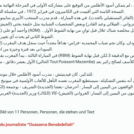
لك ، لم يتمكن أسود الأطلس من التوقيع على مشاركته الأولى في المرحلة النهائية 
النسخة الثامنة التي أقيمت في الكاميرون في فبراير 1972 ، في سلسلة التصفيات المتنازع عليها ببراعة.
 (الفائز المستقبلي بالحدث). في هذه المباراة ، قدم مدرب المنتخب الأيبري سابينو با
شو ، معروفي ، الغزواني ، الفيلالي وعبد القادر) وبعض الشخصيات الشبابية مثل خليفة بختي (
الشوط الثاني لم يحدث أي تغيير وانتهت المباراة بنتيجة (1-1).
السوداني بعد فترة وجيزة من استئناف الشوط الثاني (49 د).
ورضوان الكزار وعبد الله التازي (الماص)، و مرة أخرى يسجل فوس مع الدقيقة 3.لكن قبل نهاية ال
مايانجا لصالح زائير. انتهت المباراة بالتعادل (1-1) ، وتم إقصاء المغرب لل
للتذكير، كان فيدينيتش ، مدرب أسود الأطلس خلال مونديال 1970 ، هو مدرب الزايير.
لواقفون من اليمين إلى اليسار : أحرضان -يغشا (الجديدة)-الشريف - بوجمعة (الك
ون من اليمين إلى اليسار: الغزواني (الجيش)-كالا (الكاك)-وزير (الجديدة)-العرب
du journaliste "Oussama Benabdellah"