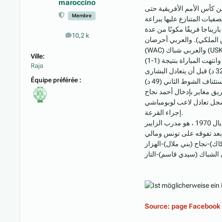
maroccino
من كأس الأمم الأفريقية حتى
Membre
ريناجا فريقًا مكونًا من عدة
10,2 k
messages
الجيش الملكي). والعربي أحرضان
(WAC) والعربي شباك (USK) وأحمد أبو علي (ADM). وكان "الكبير" أحمد فرس هو من افتتح التسجيل (34 ") قبل أن يسجل مخلصه شباك علال قبل ثوانٍ من نهاية الشوط الأول .
Ville:
Raja
وبعد 48 ساعة ، تعادل المغرب وبنفس النتيجة (1-1) أمام السودان. وكان نجم شباب المحمدية -فراس- هدافاً مجدداً حيث سجل هدف المغرب (32 د) قبل أن يتعادل البشارى
Équipe préférée :
في المباراة الثالثة ، يبدأ المغرب بفريق مغاير بإدخال أحمد نجاح (RBM) شوط
الأول بعشر دقائق ، سجل تعادل لاعب لوبومباشي (الحالي Tout Puissant Mazembe) أسف لصالح زائير بعد
إجراء القرعة.
اك)-نجاح (بني ملال)-الهزاز
ي الشباك (سيدي قاسم)-التاز
Source: page Facebook 