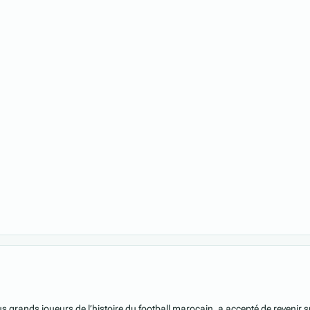
a
a
 grands joueurs de l’histoire du football marocain, a accepté de revenir sur