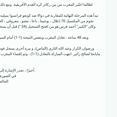
لطالما اعتُبر المغرب من بين ركائز كرة القدم الأفريقية. ومع ذ
تبدأ هذه المرحلة النهائية للمغاربة في دوالا ضد كونغو فرانسوا مبيليه
نجوم من المكسيك 70 (علال ، بوجيما ، باخا ، بت
أخيرًا ، تجدر الإشارة إلى أنه بنفس التشكيلة، سيستطيع المغرب نفسه التأهل للألعاب الأولمبية في ميونيخ بعد تفوقه على تونس ومالي.
في الصورة ا
الجالس