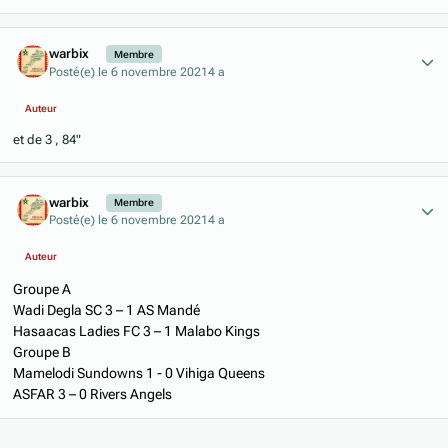
Author stats
warbix
Membre
Posté(e)
le 6 novembre 2021
4 a
Auteur
et de 3 , 84"
Author stats
warbix
Membre
Posté(e)
le 6 novembre 2021
4 a
Auteur
Groupe A
Wadi Degla SC 3 – 1 AS Mandé
Hasaacas Ladies FC 3 – 1 Malabo Kings
Groupe B
Mamelodi Sundowns 1 - 0 Vihiga Queens
ASFAR 3 – 0 Rivers Angels