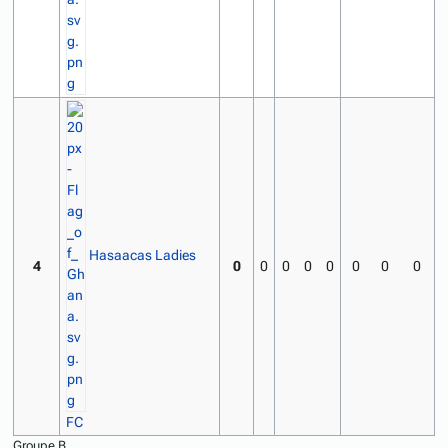
Hasaacas Ladies
4
0
0
0
0
0
0
0
0
FC
Groupe B