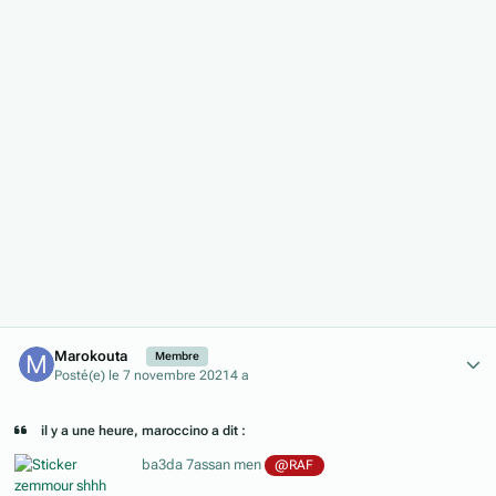
Author stats
Marokouta
Membre
Posté(e)
le 7 novembre 2021
4 a
il y a une heure, maroccino a dit :
ba3da 7assan men
@RAF