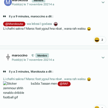
Marokouta
Membre
Posté(e)
le 7 novembre 2021
4 a
il y a 9 minutes, maroccino a dit :
wa lebssi l godass
@Marokouta
Li chafni sakna f Maroc foot ygoul hna nbat , wana rah walou
2
Author stats
maroccino
Membre
Posté(e)
le 7 novembre 2021
4 a
il y a 3 minutes, Marokouta a dit :
Li chafni sakna f Maroc foot ygoul hna nbat , wana rah walou
ba3da 7assan men
@RAF