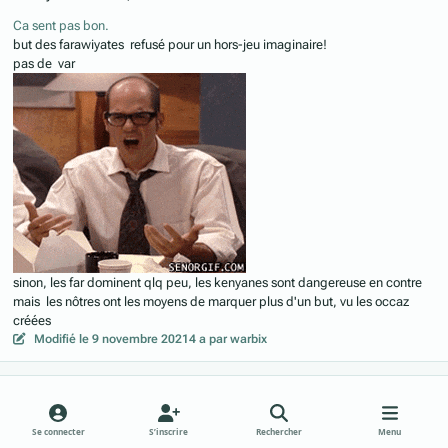
Ca sent pas bon.
but des farawiyates refusé pour un hors-jeu imaginaire!
pas de var
sinon, les far dominent qlq peu, les kenyanes sont dangereuse en contre
mais les nôtres ont les moyens de marquer plus d'un but, vu les occaz
créées
Modifié
le 9 novembre 2021
4 a
par warbix
Author stats
Mentalist
Membre
Posté(e)
le 9 novembre 2021
4 a
Se connecter
S’inscrire
Rechercher
Menu