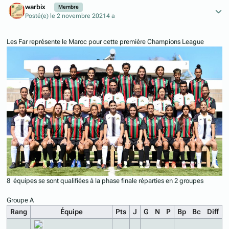
warbix
Membre
Posté(e)
le 2 novembre 2021
4 a
Les Far représente le Maroc pour cette première Champions League
8 équipes se sont qualifiées à la phase finale réparties en 2 groupes
Groupe A
Rang
Équipe
Pts
J
G
N
P
Bp
Bc
Diff