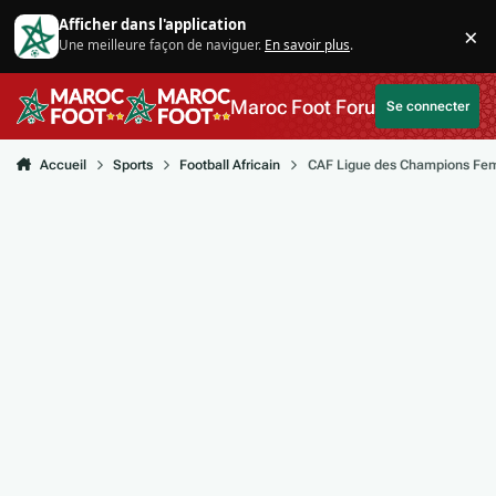
Aller au contenu
Afficher dans l'application
×
Une meilleure façon de naviguer.
En savoir plus
.
Di
Maroc Foot Forum
Se connecter
Accueil
Sports
Football Africain
CAF Ligue des Champions Fem