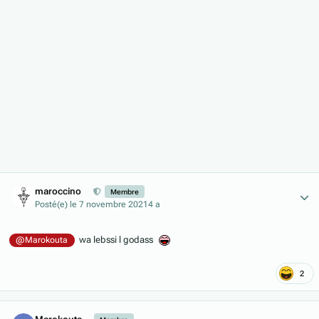
Author stats
maroccino
Membre
Posté(e)
le 7 novembre 2021
4 a
wa lebssi l godass
@Marokouta
2
Author stats