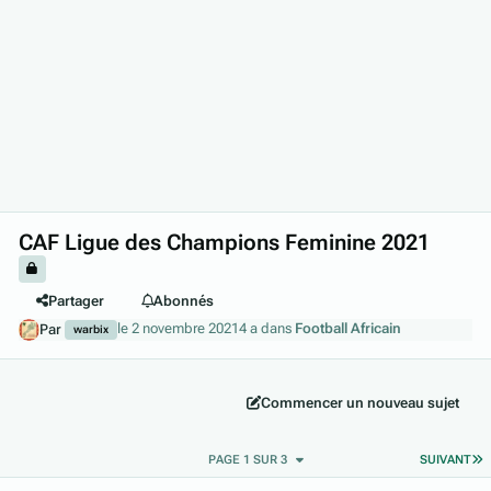
CAF Ligue des Champions Feminine 2021
Partager
Abonnés
le 2 novembre 2021
4 a
dans
Football Africain
Par
warbix
Commencer un nouveau sujet
D
PAGE 1 SUR 3
SUIVANT
Author stats