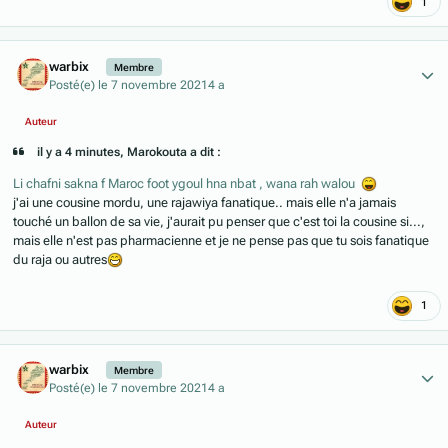
1
Author stats
warbix
Membre
Posté(e)
le 7 novembre 2021
4 a
Auteur
il y a 4 minutes, Marokouta a dit :
Li chafni sakna f Maroc foot ygoul hna nbat , wana rah walou
j'ai une cousine mordu, une rajawiya fanatique.. mais elle n'a jamais
touché un ballon de sa vie, j'aurait pu penser que c'est toi la cousine si...,
mais elle n'est pas pharmacienne et je ne pense pas que tu sois fanatique
du raja ou autres
1
Author stats
warbix
Membre
Posté(e)
le 7 novembre 2021
4 a
Auteur