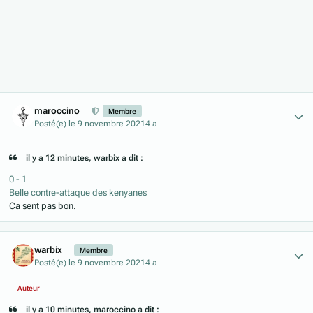
Author stats
maroccino
Membre
Posté(e)
le 9 novembre 2021
4 a
il y a 12 minutes, warbix a dit :
0 - 1
Belle contre-attaque des kenyanes
Ca sent pas bon.
Author stats
warbix
Membre
Posté(e)
le 9 novembre 2021
4 a
Auteur
il y a 10 minutes, maroccino a dit :