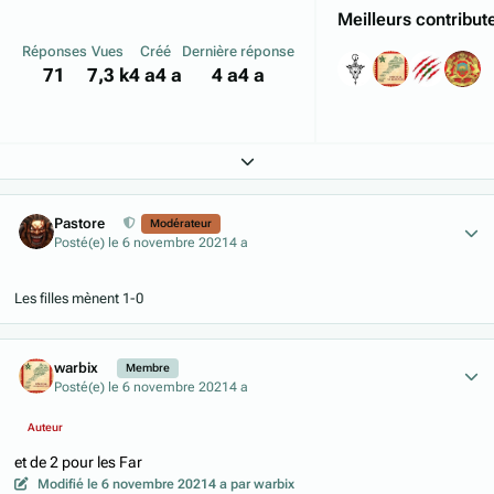
Meilleurs contribut
Réponses
Vues
Créé
Dernière réponse
71
7,3 k
4 a
4 a
4 a
4 a
Expand topic overview
Author stats
Pastore
Modérateur
Posté(e)
le 6 novembre 2021
4 a
Les filles mènent 1-0
Author stats
warbix
Membre
Posté(e)
le 6 novembre 2021
4 a
Auteur
et de 2 pour les Far
Modifié
le 6 novembre 2021
4 a
par warbix