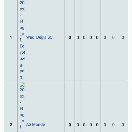
Wadi Degla SC
1
0
0
0
0
0
0
0
0
AS Mandé
2
0
0
0
0
0
0
0
0