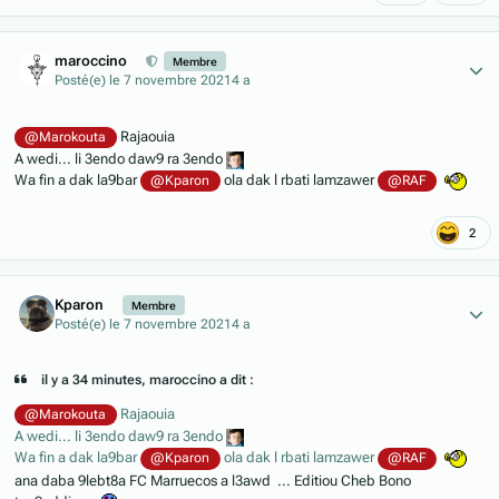
Author stats
maroccino
Membre
Posté(e)
le 7 novembre 2021
4 a
Rajaouia
@Marokouta
A wedi... li 3endo daw9 ra 3endo
Wa fin a dak la9bar
ola dak l rbati lamzawer
@Kparon
@RAF
2
Author stats
Kparon
Membre
Posté(e)
le 7 novembre 2021
4 a
il y a 34 minutes, maroccino a dit :
Rajaouia
@Marokouta
A wedi... li 3endo daw9 ra 3endo
Wa fin a dak la9bar
ola dak l rbati lamzawer
@Kparon
@RAF
ana daba 9lebt8a FC Marruecos a l3awd ... Editiou Cheb Bono