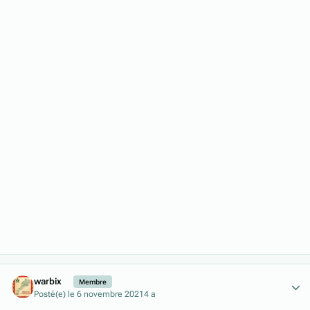
Author stats
warbix
Membre
Posté(e)
le 6 novembre 2021
4 a