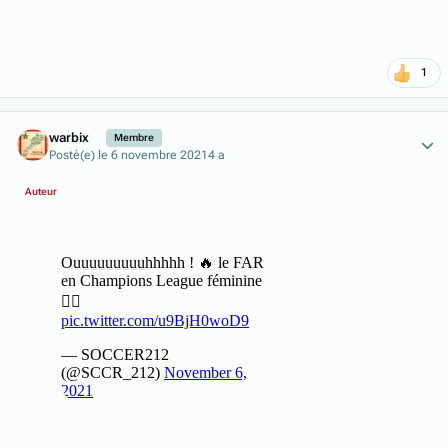
1
Author stats
warbix
Membre
Posté(e)
le 6 novembre 2021
4 a
Auteur