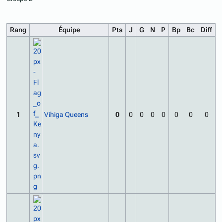
Rang
Équipe
Pts
J
G
N
P
Bp
Bc
Diff
Vihiga Queens
1
0
0
0
0
0
0
0
0