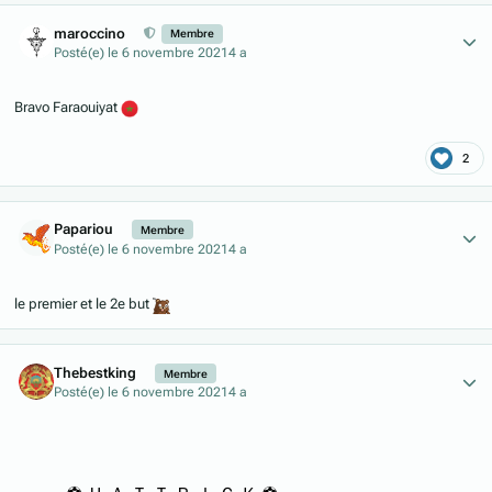
Author stats
maroccino
Membre
Posté(e)
le 6 novembre 2021
4 a
Bravo Faraouiyat
2
Author stats
Papariou
Membre
Posté(e)
le 6 novembre 2021
4 a
le premier et le 2e but
Author stats
Thebestking
Membre
Posté(e)
le 6 novembre 2021
4 a