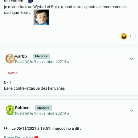
tou9addim...
je reviendrais au Wydad et Raja, quand le vrai spectcale recommence,
cad Ljam8our ...
1
Author stats
warbix
Membre
Posté(e)
le 9 novembre 2021
4 a
Auteur
0 - 1
Belle contre-attaque des kenyanes
Author stats
Robben
Membre
Posté(e)
le 9 novembre 2021
4 a
Le 06/11/2021 à 19:57, maroccino a dit :
Bravo Faraouiyat