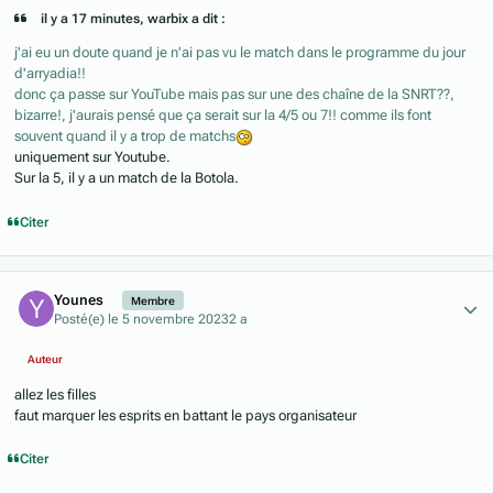
il y a 17 minutes, warbix a dit :
j'ai eu un doute quand je n'ai pas vu le match dans le programme du jour
d'arryadia!!
donc ça passe sur YouTube mais pas sur une des chaîne de la SNRT??,
bizarre!, j'aurais pensé que ça serait sur la 4/5 ou 7!! comme ils font
souvent quand il y a trop de matchs
uniquement sur Youtube.
Sur la 5, il y a un match de la Botola.
Citer
Author stats
Younes
Membre
Posté(e)
le 5 novembre 2023
2 a
Auteur
allez les filles
faut marquer les esprits en battant le pays organisateur
Citer