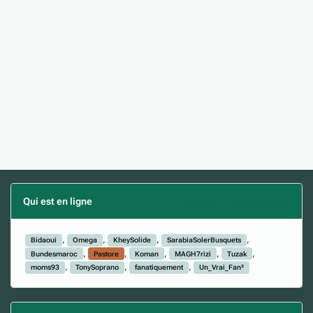
Qui est en ligne
(Afficher la liste complète)
Bidaoui
Omega
KheySolide
SarabiaSolerBusquets
Bundesmaroc
Pastore
Koman
MAGH7rizi
Tuzak
moms93
TonySoprano
fanatiquement
Un_Vrai_Fan²