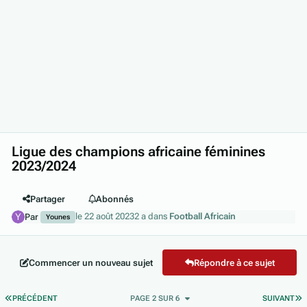
Ligue des champions africaine féminines
2023/2024
Partager
Abonnés
le 22 août 2023
2 a
dans
Football Africain
Par
Younes
Commencer un nouveau sujet
Répondre à ce sujet
PREMIÈRE PAGE
D
PRÉCÉDENT
PAGE 2 SUR 6
SUIVANT