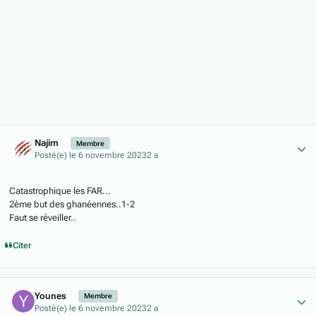
Author stats
Najim
Membre
Posté(e)
le 6 novembre 2023
2 a
Catastrophique les FAR...
2ème but des ghanéennes..1-2
Faut se réveiller..
Citer
Author stats
Younes
Membre
Posté(e)
le 6 novembre 2023
2 a