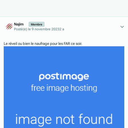
Author stats
Najim
Membre
Posté(e)
le 9 novembre 2023
2 a
Le réveil ou bien le naufrage pour les FAR ce soir.