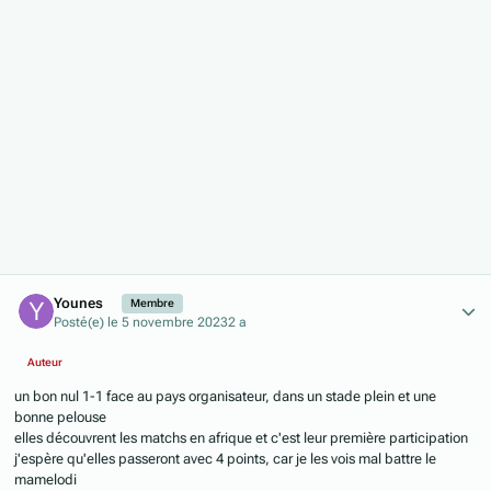
Author stats
Younes
Membre
Posté(e)
le 5 novembre 2023
2 a
Auteur
un bon nul 1-1 face au pays organisateur, dans un stade plein et une
bonne pelouse
elles découvrent les matchs en afrique et c'est leur première participation
j'espère qu'elles passeront avec 4 points, car je les vois mal battre le
mamelodi