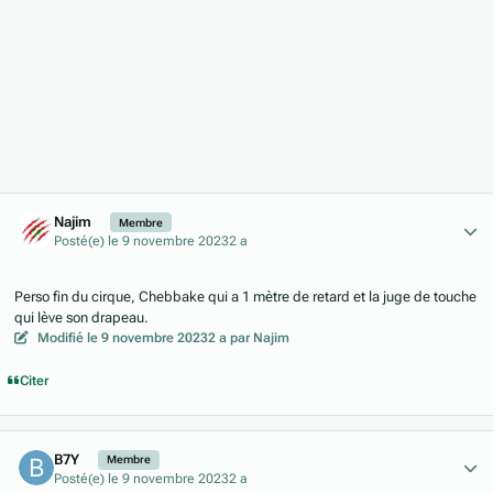
Author stats
Najim
Membre
Posté(e)
le 9 novembre 2023
2 a
Perso fin du cirque, Chebbake qui a 1 mètre de retard et la juge de touche
qui lève son drapeau.
Modifié
le 9 novembre 2023
2 a
par Najim
Citer
Author stats
B7Y
Membre
Posté(e)
le 9 novembre 2023
2 a