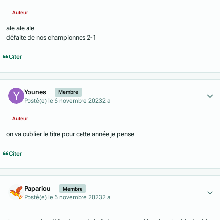
Auteur
aie aie aie
défaite de nos championnes 2-1
Citer
Author stats
Younes
Membre
Posté(e)
le 6 novembre 2023
2 a
Auteur
on va oublier le titre pour cette année je pense
Citer
Author stats
Papariou
Membre
Posté(e)
le 6 novembre 2023
2 a