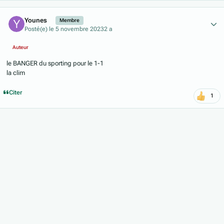
Author stats
Younes
Membre
Posté(e)
le 5 novembre 2023
2 a
Auteur
le BANGER du sporting pour le 1-1
la clim
Citer
1