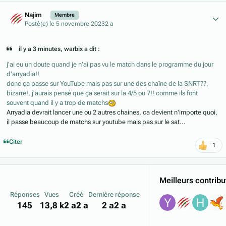
Author stats
Najim
Membre
Posté(e)
le 5 novembre 2023
2 a
il y a 3 minutes, warbix a dit :
j'ai eu un doute quand je n'ai pas vu le match dans le programme du jour
d'arryadia!!
donc ça passe sur YouTube mais pas sur une des chaîne de la SNRT??,
bizarre!, j'aurais pensé que ça serait sur la 4/5 ou 7!! comme ils font
souvent quand il y a trop de matchs
Arryadia devrait lancer une ou 2 autres chaines, ca devient n'importe quoi,
il passe beaucoup de matchs sur youtube mais pas sur le sat...
Citer
1
Meilleurs contribu
Réponses
Vues
Créé
Dernière réponse
145
13,8 k
2 a
2 a
2 a
2 a