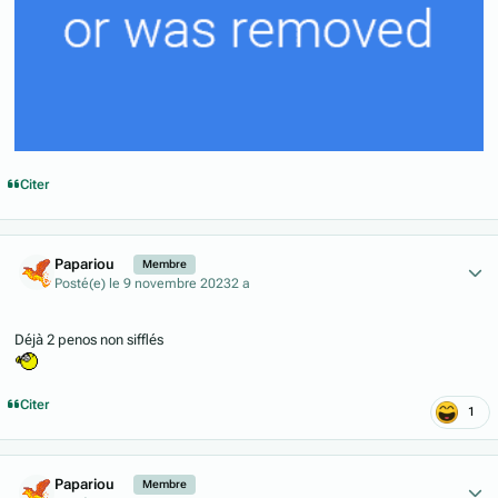
Citer
Author stats
Papariou
Membre
Posté(e)
le 9 novembre 2023
2 a
Déjà 2 penos non sifflés
Citer
1
Author stats
Papariou
Membre