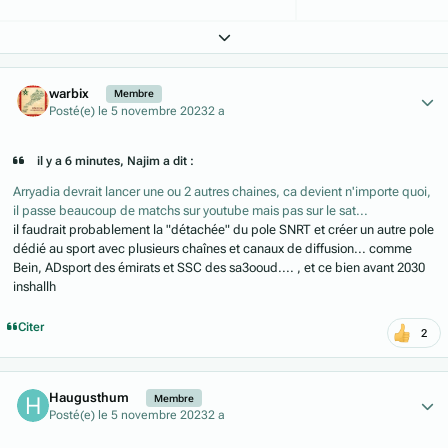
Expand topic overview
Author stats
warbix
Membre
Posté(e)
le 5 novembre 2023
2 a
il y a 6 minutes, Najim a dit :
Arryadia devrait lancer une ou 2 autres chaines, ca devient n'importe quoi,
il passe beaucoup de matchs sur youtube mais pas sur le sat...
il faudrait probablement la "détachée" du pole SNRT et créer un autre pole
dédié au sport avec plusieurs chaînes et canaux de diffusion... comme
Bein, ADsport des émirats et SSC des sa3ooud.... , et ce bien avant 2030
inshallh
Citer
2
Author stats
Haugusthum
Membre
Posté(e)
le 5 novembre 2023
2 a