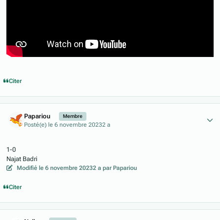
Citer
Author stats
Papariou
Membre
Posté(e)
le 6 novembre 2023
2 a
1-0
Najat Badri
Modifié
le 6 novembre 2023
2 a
par Papariou
Citer
Author stats