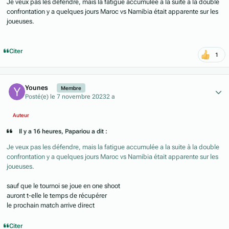
Je veux pas les défendre, mais la fatigue accumulée a la suite à la double
confrontation y a quelques jours Maroc vs Namibia était apparente sur les
joueuses.
Citer
1
Author stats
Younes
Membre
Posté(e)
le 7 novembre 2023
2 a
Auteur
Il y a 16 heures, Papariou a dit :
Je veux pas les défendre, mais la fatigue accumulée a la suite à la double
confrontation y a quelques jours Maroc vs Namibia était apparente sur les
joueuses.
sauf que le tournoi se joue en one shoot
auront t-elle le temps de récupérer
le prochain match arrive direct
Citer