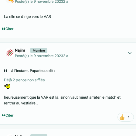
Posté(e)
le 9 novembre 2023
2 a
La elle se dirige vers le VAR
Citer
Author stats
Najim
Membre
Posté(e)
le 9 novembre 2023
2 a
à l’instant, Papariou a dit :
Déjà 2 penos non sifflés
heureusement que la VAR est là, sinon vaut mieut arrêter le match et
rentrer au vestiaire..
Citer
1
Author stats