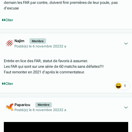
demain les FAR par contre, doivent finir premières de leur poule, pas
d'excuse
Citer
Author stats
Najim
Membre
Posté(e)
le 6 novembre 2023
2 a
Entrée en lice des FAR, statut de favoris à assumer.
Les FAR qui sont sur une série de 60 matchs sans défaites?!!
Faut remonter en 2021 d'après le commentateur.
Citer
1
Author stats
Papariou
Membre
Posté(e)
le 6 novembre 2023
2 a