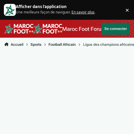
Aller au contenu
Afficher dans l'application
×
Une meilleure façon de naviguer.
En savoir plus
.
Di
Maroc Foot Forum
Se connecter
Accueil
Sports
Football Africain
Ligue des champions africain