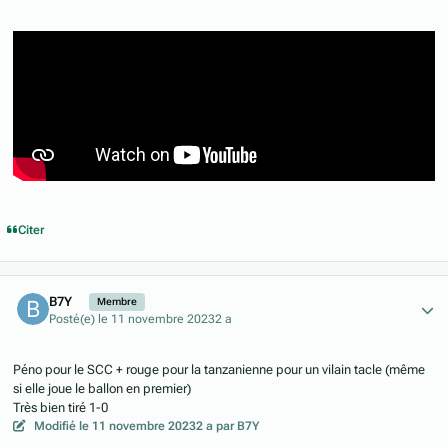
Citer
Author stats
B7Y
Membre
Posté(e)
le 11 novembre 2023
2 a
Péno pour le SCC + rouge pour la tanzanienne pour un vilain tacle (même
si elle joue le ballon en premier)
Très bien tiré 1-0
Modifié
le 11 novembre 2023
2 a
par B7Y