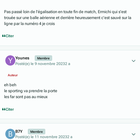
Pas passé loin de l'égalisation en toute fin de match, Ermichi qui s'est
trouée sur une balle aérienne et derrière heureusement c'est sauvé sur la
ligne par la numéro 4 je crois
Citer
Author stats
Younes
Membre
Posté(e)
le 9 novembre 2023
2 a
Auteur
eh beh
le sporting va prendre la porte
les far sont pas au mieux
Citer
Author stats
B7Y
Membre
Posté(e)
le 11 novembre 2023
2 a