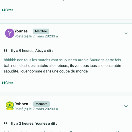
Citer
Author stats
Younes
Membre
Posté(e)
le 7 mars 2023
3 a
Il y a 9 heures, Abzy a dit :
hhhhhh non tous les matchs vont se jouer en Arabie Saoudite cette fois
bah non, c'est des matchs aller retours, ils vont pas tous aller en arabie
saoudite, jouer comme dans une coupe du monde
Citer
Author stats
Robben
Membre
Posté(e)
le 7 mars 2023
3 a
Il y a 2 heures, Younes a dit :