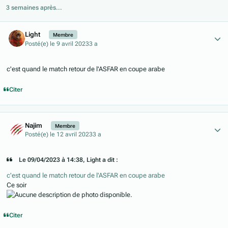
3 semaines après...
Author stats
Light
Membre
Posté(e)
le 9 avril 2023
3 a
c'est quand le match retour de l'ASFAR en coupe arabe
Citer
Author stats
Najim
Membre
Posté(e)
le 12 avril 2023
3 a
Le 09/04/2023 à 14:38, Light a dit :
c'est quand le match retour de l'ASFAR en coupe arabe
Ce soir
Citer