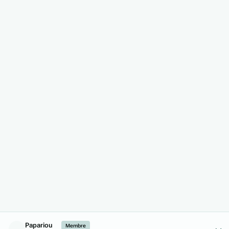
Author stats
Papariou
Membre