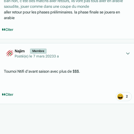
bah non, c'est des matchs aller retours, ils vont pas tous aller en arabie
saoudite, jouer comme dans une coupe du monde
aller retour pour les phases préliminaires. la phase finale se jouera en
arabie
Citer
Author stats
Najim
Membre
Posté(e)
le 7 mars 2023
3 a
Tournoi Ntifi d'avant saison avec plus de $$$.
Citer
2