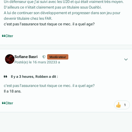
Un défenseur que j'ai suivi avec les U20 et qui était vraiment très moyen.
D'ailleurs ce n'était clairement pas un titulaire sous Ouahbi.
A lui de continuer son développement et progresser dans son jeu pour
devenir titulaire chez les FAR.
c'est pas l'assurance tout risque ce mec. il a quel age?
Citer
Author stats
Sofiane Basri
Modérateur
Posté(e)
le 16 mars 2023
3 a
Il y a 3 heures, Robben a dit :
c'est pas l'assurance tout risque ce mec. il a quel age?
Il a 18 ans.
Citer
1