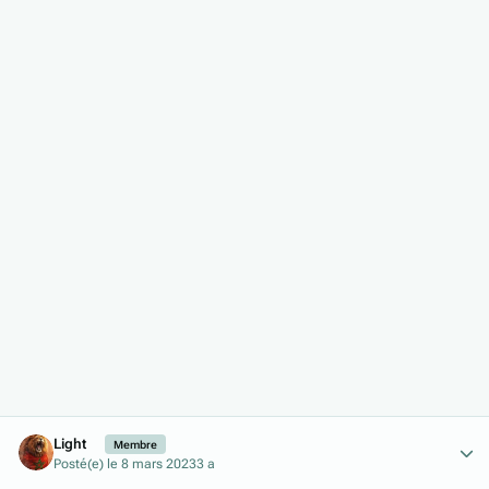
Author stats
Light
Membre
Posté(e)
le 8 mars 2023
3 a