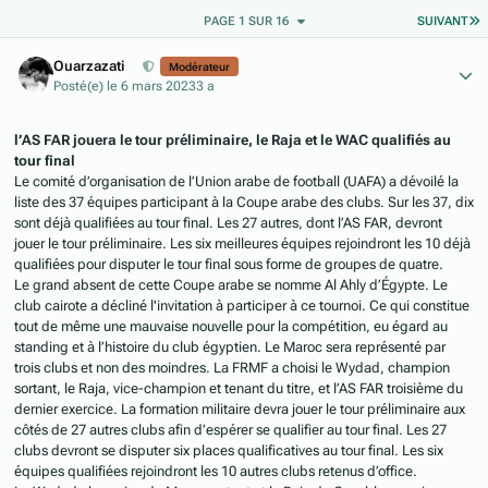
D
PAGE 1 SUR 16
SUIVANT
Author stats
Ouarzazati
Modérateur
Posté(e)
le 6 mars 2023
3 a
l’AS FAR jouera le tour préliminaire, le Raja et le WAC qualifiés au
tour final
Le comité d’organisation de l’Union arabe de football (UAFA) a dévoilé la
liste des 37 équipes participant à la Coupe arabe des clubs. Sur les 37, dix
sont déjà qualifiées au tour final. Les 27 autres, dont l’AS FAR, devront
jouer le tour préliminaire. Les six meilleures équipes rejoindront les 10 déjà
qualifiées pour disputer le tour final sous forme de groupes de quatre.
Le grand absent de cette Coupe arabe se nomme Al Ahly d’Égypte. Le
club cairote a décliné l'invitation à participer à ce tournoi. Ce qui constitue
tout de même une mauvaise nouvelle pour la compétition, eu égard au
standing et à l’histoire du club égyptien. Le Maroc sera représenté par
trois clubs et non des moindres. La FRMF a choisi le Wydad, champion
sortant, le Raja, vice-champion et tenant du titre, et l’AS FAR troisième du
dernier exercice. La formation militaire devra jouer le tour préliminaire aux
côtés de 27 autres clubs afin d’espérer se qualifier au tour final. Les 27
clubs devront se disputer six places qualificatives au tour final. Les six
équipes qualifiées rejoindront les 10 autres clubs retenus d’office.