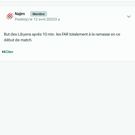
Author stats
Najim
Membre
Posté(e)
le 12 avril 2023
3 a
But des Libyens après 10 min. les FAR totalement à la ramasse en ce
début de match.
Citer