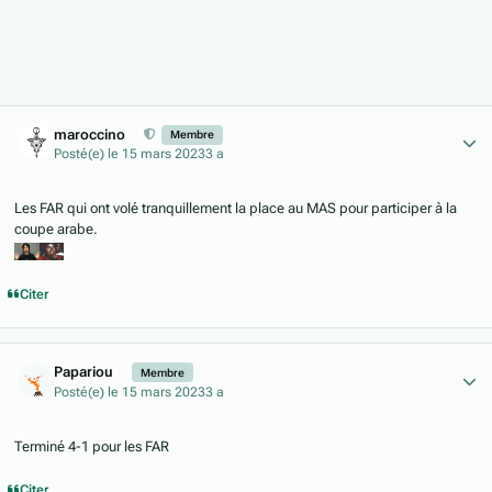
Author stats
maroccino
Membre
Posté(e)
le 15 mars 2023
3 a
Les FAR qui ont volé tranquillement la place au MAS pour participer à la
coupe arabe.
Citer
Author stats
Papariou
Membre
Posté(e)
le 15 mars 2023
3 a
Terminé 4-1 pour les FAR
Citer