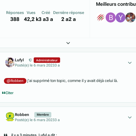
Meilleurs contribu
Réponses
Vues
Créé
Dernière réponse
388
42,2 k
3 a
3 a
2 a
2 a
Expand topic overview
Author stats
Lufyl
Administrateur
Posté(e)
le 6 mars 2023
3 a
j'ai supprimé ton topic, comme il y avait déjà celui là.
@Robben
Citer
Author stats
Robben
Membre
Posté(e)
le 6 mars 2023
3 a
il y a 3 minutes, Lufyl a dit :