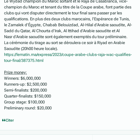
Le Wydad champion du Maroc sortant et le Raja de Casablanca, vice-
champion du Maroc et tenant du titre de la Coupe arabe, font partie des
clubs qui vont disputer directement le tour final sans passer par les
qualifications. En plus des deux clubs marocains, l’Espérance de Tunis,
le Zamalek d’Égypte, Chabab Belouizdad, Al-Hilal d’Arabie saoudite, Al-
Sadd du Qatar, Al Chourta d’Irak, Al Ittihad d’Arabie saoudite et Al
Nasr d’Arabie saoudite sont également exemptés du tour préliminaire.
La cérémonie du tirage au sort se déroulera ce soir à Riyad en Arabie
Saoudite (20h00 heure locale).
https://lematin.ma/express/2023/coupe-arabe-clubs-raja-wac-qualifies-
tour-final/387375.html
Prize money:
Winners: $6,000,000
Runners-up: $2,500,000
Semi-finalists: $200,000
Quarter-finalists: $150,000
Group stage: $100,000
Preliminary round: $20,000
Citer