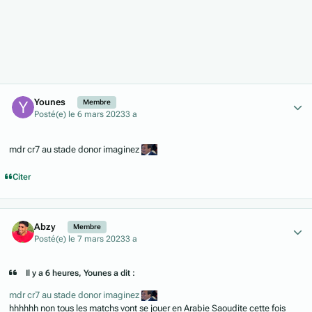
Author stats
Younes
Membre
Posté(e)
le 6 mars 2023
3 a
mdr cr7 au stade donor imaginez
Citer
Author stats
Abzy
Membre
Posté(e)
le 7 mars 2023
3 a
Il y a 6 heures, Younes a dit :
mdr cr7 au stade donor imaginez
hhhhhh non tous les matchs vont se jouer en Arabie Saoudite cette fois