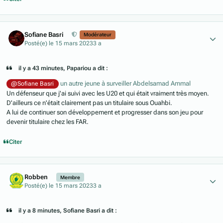
Author stats
Sofiane Basri
Modérateur
Posté(e)
le 15 mars 2023
3 a
il y a 43 minutes, Papariou a dit :
un autre jeune à surveiller Abdelsamad Ammal
@Sofiane Basri
Un défenseur que j'ai suivi avec les U20 et qui était vraiment très moyen.
D'ailleurs ce n'était clairement pas un titulaire sous Ouahbi.
A lui de continuer son développement et progresser dans son jeu pour
devenir titulaire chez les FAR.
Citer
Author stats
Robben
Membre
Posté(e)
le 15 mars 2023
3 a
il y a 8 minutes, Sofiane Basri a dit :