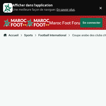
Aller au contenu
Afficher dans l'application
×
Une meilleure façon de naviguer.
En savoir plus
.
Di
Maroc Foot Forum
Se connecter
Accueil
Sports
Football International
Coupe arabe des clubs c