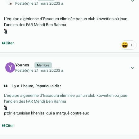
Posté(e)
le 21 mars 2023
3 a
L’équipe algérienne d’Essaoura éliminée par un club koweïtien où joue
l’ancien des FAR Mehdi Ben Rahma
Citer
1
Author stats
Younes
Membre
Posté(e)
le 21 mars 2023
3 a
Il y a 1 heure, Papariou a dit :
L’équipe algérienne d’Essaoura éliminée par un club koweïtien où joue
l’ancien des FAR Mehdi Ben Rahma
ptdr le tunisien khenissi qui a marqué contre eux
Citer