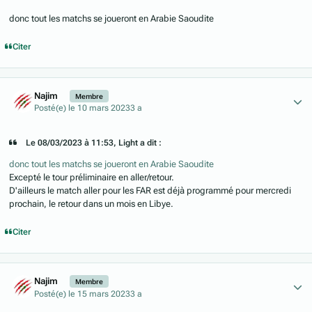
donc tout les matchs se joueront en Arabie Saoudite
Citer
Author stats
Najim
Membre
Posté(e)
le 10 mars 2023
3 a
Le 08/03/2023 à 11:53, Light a dit :
donc tout les matchs se joueront en Arabie Saoudite
Excepté le tour préliminaire en aller/retour.
D'ailleurs le match aller pour les FAR est déjà programmé pour mercredi
prochain, le retour dans un mois en Libye.
Citer
Author stats
Najim
Membre
Posté(e)
le 15 mars 2023
3 a