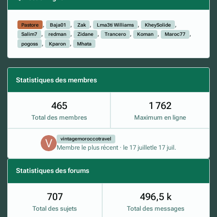
Pastore
Baja01
Zak
Lma3ti Williams
KheySolide
Salim7
redman
Zidane
Trancero
Koman
Maroc77
pogoss
Kparon
Mhata
Statistiques des membres
465
1 762
Total des membres
Maximum en ligne
vintagemoroccotravel
Membre le plus récent
·
le 17 juillet
le 17 juil.
Statistiques des forums
707
496,5 k
Total des sujets
Total des messages