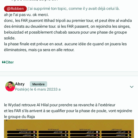
j'ai supprimé ton topic, comme il y avait déjà celui là.
@Robben
ah je l'ai pas vu. ok merci.
donc, les FAR joueront ittihad tripoli au premier tour, et peut être al wahda
des émirats au deuxième tour. si les FAR passent, on rejoindra les singes,
belouizdad et possiblement chabab saoura pour une phase de groupe
solide.
la phase finale est prévue en aout. aucune idée de quand on jouera les
éliminatoires, mais ça sera en alle retour.
Citer
Author stats
Abzy
Membre
Posté(e)
le 6 mars 2023
3 a
le Wydad retrouve Al Hilal pour prendre sa revanche à l'extérieur
et les FAR s'ils arrivent à se qualifier pour la phase de poule, vont rejoindre
le groupe du Raja