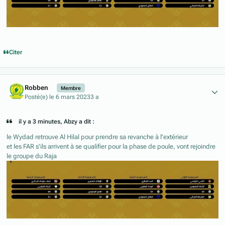
Citer
Author stats
Robben
Membre
Posté(e)
le 6 mars 2023
3 a
il y a 3 minutes, Abzy a dit :
le Wydad retrouve Al Hilal pour prendre sa revanche à l'extérieur
et les FAR s'ils arrivent à se qualifier pour la phase de poule, vont rejoindre
le groupe du Raja