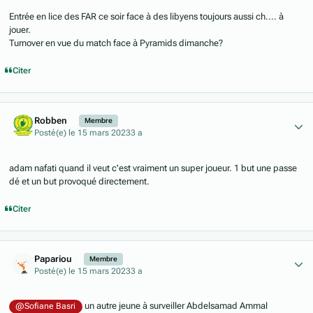
Entrée en lice des FAR ce soir face à des libyens toujours aussi ch.... à
jouer.
Turnover en vue du match face à Pyramids dimanche?
Citer
Author stats
Robben
Membre
Posté(e)
le 15 mars 2023
3 a
adam nafati quand il veut c'est vraiment un super joueur. 1 but une passe
dé et un but provoqué directement.
Citer
Author stats
Papariou
Membre
Posté(e)
le 15 mars 2023
3 a
un autre jeune à surveiller Abdelsamad Ammal
@Sofiane Basri