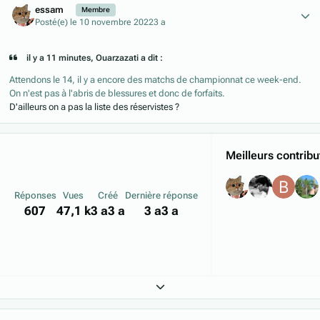
essam
Membre
Posté(e)
le 10 novembre 2022
3 a
il y a 11 minutes, Ouarzazati a dit :
Attendons le 14, il y a encore des matchs de championnat ce week-end.
On n'est pas à l'abris de blessures et donc de forfaits.
D'ailleurs on a pas la liste des réservistes ?
Meilleurs contribu
Réponses
Vues
Créé
Dernière réponse
607
47,1 k
3 a
3 a
3 a
3 a
Expand topic overview
Author stats