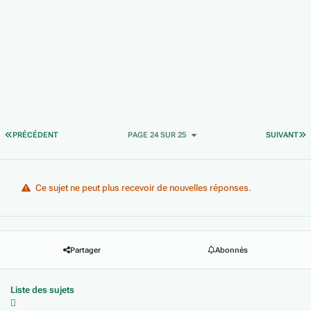
PREMIÈRE PAGE
D
PRÉCÉDENT
PAGE 24 SUR 25
SUIVANT
Ce sujet ne peut plus recevoir de nouvelles réponses.
Partager
Abonnés
Liste des sujets