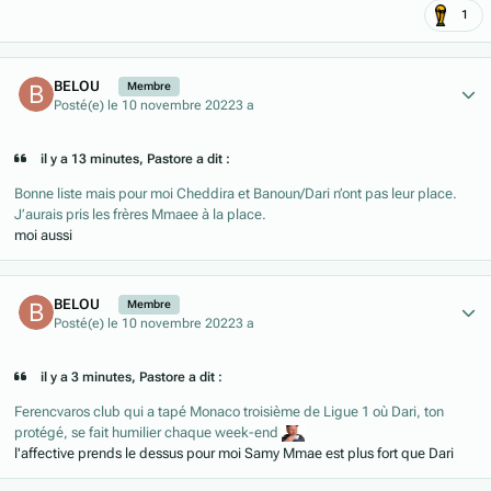
1
Author stats
BELOU
Membre
Posté(e)
le 10 novembre 2022
3 a
il y a 13 minutes, Pastore a dit :
Bonne liste mais pour moi Cheddira et Banoun/Dari n’ont pas leur place.
J’aurais pris les frères Mmaee à la place.
moi aussi
Author stats
BELOU
Membre
Posté(e)
le 10 novembre 2022
3 a
il y a 3 minutes, Pastore a dit :
Ferencvaros club qui a tapé Monaco troisième de Ligue 1 où Dari, ton
protégé, se fait humilier chaque week-end
l'affective prends le dessus pour moi Samy Mmae est plus fort que Dari