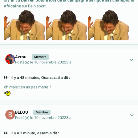
si
j 'ai vu Dari en Botola lors de la campagne de ligue des champions
africaine
sur Bein sport
Author stats
Azrou
Membre
Posté(e)
le 10 novembre 2022
3 a
il y a 48 minutes, Ouarzazati a dit :
oh mais t'en as pas marre ?
Author stats
BELOU
Membre
Posté(e)
le 10 novembre 2022
3 a
il y a 1 minute, essam a dit :