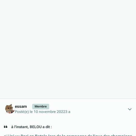
Author stats
essam
Membre
Posté(e)
le 10 novembre 2022
3 a
à l’instant, BELOU a dit :