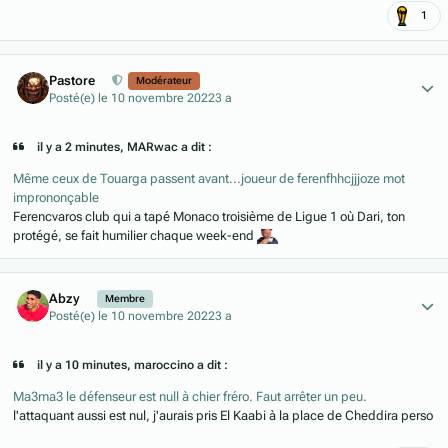
1
Author stats
Pastore
Modérateur
Posté(e)
le 10 novembre 2022
3 a
il y a 2 minutes, MARwac a dit :
Même ceux de Touarga passent avant...joueur de ferenfhhcjjjoze mot
imprononçable
Ferencvaros club qui a tapé Monaco troisième de Ligue 1 où Dari, ton
protégé, se fait humilier chaque week-end
Author stats
Abzy
Membre
Posté(e)
le 10 novembre 2022
3 a
il y a 10 minutes, maroccino a dit :
Ma3ma3 le défenseur est null à chier fréro. Faut arrêter un peu.
l'attaquant aussi est nul, j'aurais pris El Kaabi à la place de Cheddira perso