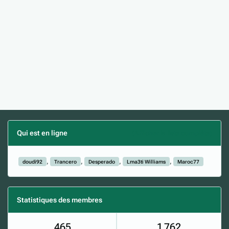
Qui est en ligne
(Afficher la liste complète)
doudi92
Trancero
Desperado
Lma3ti Williams
Maroc77
Statistiques des membres
465
1 762