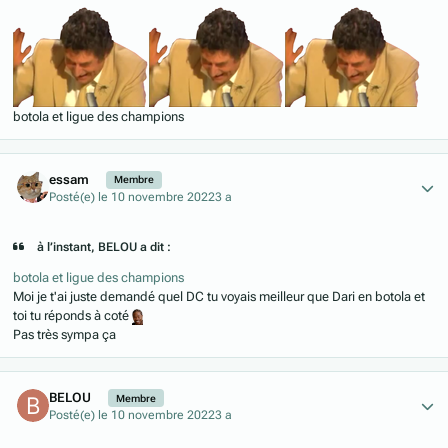
botola et ligue des champions
Author stats
essam
Membre
Posté(e)
le 10 novembre 2022
3 a
à l’instant, BELOU a dit :
botola et ligue des champions
Moi je t'ai juste demandé quel DC tu voyais meilleur que Dari en botola et
toi tu réponds à coté
Pas très sympa ça
Author stats
BELOU
Membre
Posté(e)
le 10 novembre 2022
3 a