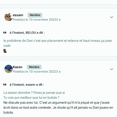
Author stats
essam
Membre
Posté(e)
le 10 novembre 2022
3 a
à l’instant, BELOU a dit :
le problème de Dari c'est son placement et relance et haut niveau ça paie
cash
Author stats
Kazen
Membre
Posté(e)
le 10 novembre 2022
3 a
à l’instant, essam a dit :
La saison dernière ? Perso je pense que si
Tu vois qui meilleur que lui en botola ?
Ne discute pas avec lui. C'est un argument qu'il m'a piqué et que j'avais
écrit dans un tout autre contexte. Je doute qu'il ait jamais vu Dari joueur en
botola.