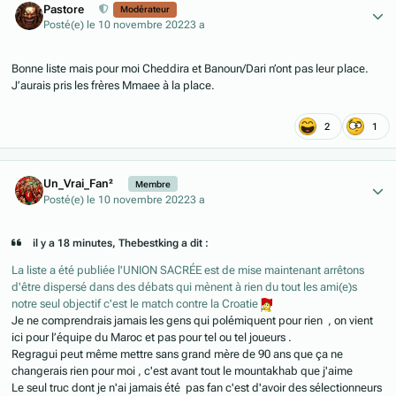
Pastore
Modérateur
Posté(e)
le 10 novembre 2022
3 a
Bonne liste mais pour moi Cheddira et Banoun/Dari n’ont pas leur place.
J’aurais pris les frères Mmaee à la place.
2
1
Author stats
Un_Vrai_Fan²
Membre
Posté(e)
le 10 novembre 2022
3 a
il y a 18 minutes, Thebestking a dit :
La liste a été publiée l'UNION SACRÉE est de mise maintenant arrêtons
d'être dispersé dans des débats qui mènent à rien du tout les ami(e)s
notre seul objectif c'est le match contre la Croatie
Je ne comprendrais jamais les gens qui polémiquent pour rien , on vient
ici pour l’équipe du Maroc et pas pour tel ou tel joueurs .
Regragui peut même mettre sans grand mère de 90 ans que ça ne
changerais rien pour moi , c'est avant tout le mountakhab que j'aime
Le seul truc dont je n'ai jamais été pas fan c'est d'avoir des sélectionneurs