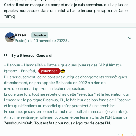
Certes il est en manque de compet mais je suis convaincu qu'il a plus les
épaules pour assurer dans un match à haute tension par rapport à Dari et
Yamiq
Author stats
Kazen
Membre
Posté(e)
le 10 novembre 2022
3 a
Il y a 5 heures, Geno a dit :
+ Banoun + Hamdallah + Batna + quelques joueurs des FAR (Hrimat +
Igmane + Ennafati).
@Robben
Plus sérieusement, ce ne sont pas quelques changements cosmétiques
(franchement, ne pas appeler Belhanda en 2022 n'a rien de
révolutionnaire...) qui vont infléchir ma position.
Encore une fois, tout me rebute chez cette "sélection" et la fédération qui
l'encadre : la politique Erasmus, FL, le hâbleur des bas fonds de l'Essonne
et les qualifications au mondial qui s'apparentent à une combine.
En somme, je suis fermement attaché au football marocain (le véritable).
Ainsi, me sentirai-je nullement concerné par les matchs de l'EN Erasmus.
7essbouni m3ah. Tout est fait pour nous dégouter de cette EN.