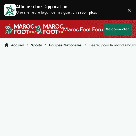
Aller au contenu
Afficher dans l'application
×
Une meilleure façon de naviguer.
En savoir plus
.
Di
Maroc Foot Forum
Se connecter
Accueil
Sports
Équipes Nationales
Les 26 pour le mondial 202