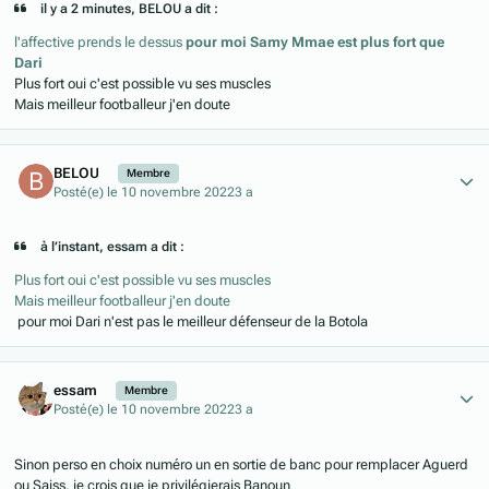
il y a 2 minutes, BELOU a dit :
l'affective prends le dessus
pour moi Samy Mmae est plus fort que
Dari
Plus fort oui c'est possible vu ses muscles
Mais meilleur footballeur j'en doute
Author stats
BELOU
Membre
Posté(e)
le 10 novembre 2022
3 a
à l’instant, essam a dit :
Plus fort oui c'est possible vu ses muscles
Mais meilleur footballeur j'en doute
pour moi Dari n'est pas le meilleur défenseur de la Botola
Author stats
essam
Membre
Posté(e)
le 10 novembre 2022
3 a
Sinon perso en choix numéro un en sortie de banc pour remplacer Aguerd
ou Saiss, je crois que je privilégierais Banoun