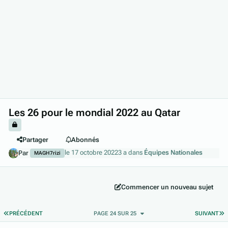
Les 26 pour le mondial 2022 au Qatar
Partager
Abonnés
le 17 octobre 2022
3 a
dans
Équipes Nationales
Par
MAGH7rizi
Commencer un nouveau sujet
PREMIÈRE PAGE
D
PRÉCÉDENT
PAGE 24 SUR 25
SUIVANT
Author stats