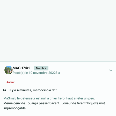
Author stats
MAGH7rizi
Membre
Posté(e)
le 10 novembre 2022
3 a
Auteur
il y a 4 minutes, maroccino a dit :
Ma3ma3 le défenseur est null à chier fréro. Faut arrêter un peu.
Même ceux de Touarga passent avant...joueur de ferenfhhcjjjoze mot
imprononçable