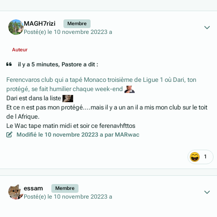
Author stats
MAGH7rizi
Membre
Posté(e)
le 10 novembre 2022
3 a
Auteur
il y a 5 minutes, Pastore a dit :
Ferencvaros club qui a tapé Monaco troisième de Ligue 1 où Dari, ton
protégé, se fait humilier chaque week-end
Dari est dans la liste
Et ce n est pas mon protégé....mais il y a un an il a mis mon club sur le toit
de l Afrique.
Le Wac tape matin midi et soir ce ferenavhfttos
Modifié
le 10 novembre 2022
3 a
par MARwac
1
Author stats
essam
Membre
Posté(e)
le 10 novembre 2022
3 a