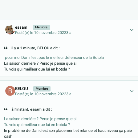
Author stats
essam
Membre
Posté(e)
le 10 novembre 2022
3 a
il y a 1 minute, BELOU a dit :
pour moi Dari n'est pas le meilleur défenseur de la Botola
La saison dernière ? Perso je pense que si
Tu vois qui meilleur que lui en botola ?
Author stats
BELOU
Membre
Posté(e)
le 10 novembre 2022
3 a
à l’instant, essam a dit :
La saison dernière ? Perso je pense que si
Tu vois qui meilleur que lui en botola ?
le problème de Dari c'est son placement et relance et haut niveau ça paie
cash