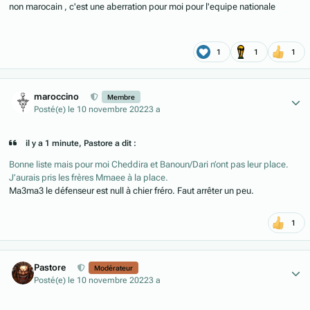
non marocain , c'est une aberration pour moi pour l'equipe nationale
1
1
1
Author stats
maroccino
Membre
Posté(e)
le 10 novembre 2022
3 a
il y a 1 minute, Pastore a dit :
Bonne liste mais pour moi Cheddira et Banoun/Dari n’ont pas leur place.
J’aurais pris les frères Mmaee à la place.
Ma3ma3 le défenseur est null à chier fréro. Faut arrêter un peu.
1
Author stats
Pastore
Modérateur
Posté(e)
le 10 novembre 2022
3 a